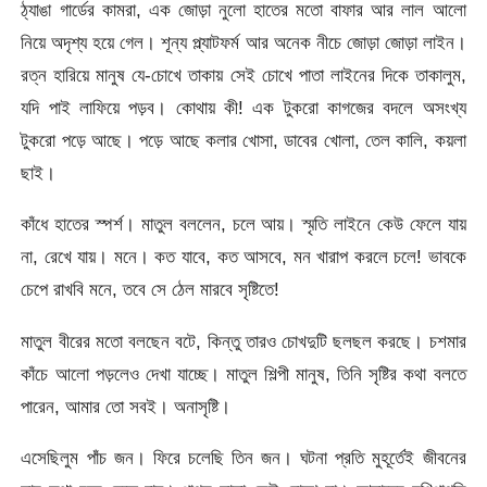
ঠ্যাঙা গার্ডের কামরা, এক জোড়া নুলো হাতের মতো বাফার আর লাল আলো
নিয়ে অদৃশ্য হয়ে গেল। শূন্য প্ল্যাটফর্ম আর অনেক নীচে জোড়া জোড়া লাইন।
রত্ন হারিয়ে মানুষ যে-চোখে তাকায় সেই চোখে পাতা লাইনের দিকে তাকালুম,
যদি পাই লাফিয়ে পড়ব। কোথায় কী! এক টুকরো কাগজের বদলে অসংখ্য
টুকরো পড়ে আছে। পড়ে আছে কলার খোসা, ডাবের খোলা, তেল কালি, কয়লা
ছাই।
কাঁধে হাতের স্পর্শ। মাতুল বললেন, চলে আয়। স্মৃতি লাইনে কেউ ফেলে যায়
না, রেখে যায়। মনে। কত যাবে, কত আসবে, মন খারাপ করলে চলে! ভাবকে
চেপে রাখবি মনে, তবে সে ঠেল মারবে সৃষ্টিতে!
মাতুল বীরের মতো বলছেন বটে, কিন্তু তারও চোখদুটি ছলছল করছে। চশমার
কাঁচে আলো পড়লেও দেখা যাচ্ছে। মাতুল শিল্পী মানুষ, তিনি সৃষ্টির কথা বলতে
পারেন, আমার তো সবই। অনাসৃষ্টি।
এসেছিলুম পাঁচ জন। ফিরে চলেছি তিন জন। ঘটনা প্রতি মুহূর্তেই জীবনের