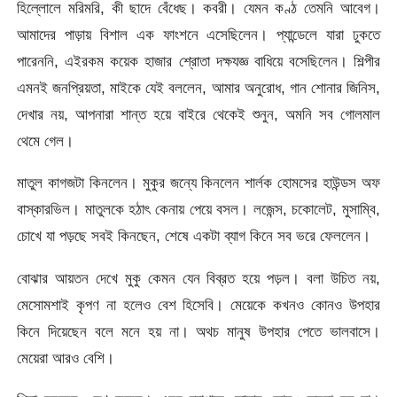
হিল্লোলে মরিমরি, কী ছাদে বেঁধেছ। কবরী। যেমন কণ্ঠ তেমনি আবেগ।
আমাদের পাড়ায় বিশাল এক ফাংশনে এসেছিলেন। প্যান্ডেলে যারা ঢুকতে
পারেননি, এইরকম কয়েক হাজার শ্রোতা দক্ষযজ্ঞ বাধিয়ে বসেছিলেন। শিল্পীর
এমনই জনপ্রিয়তা, মাইকে যেই বললেন, আমার অনুরোধ, গান শোনার জিনিস,
দেখার নয়, আপনারা শান্ত হয়ে বাইরে থেকেই শুনুন, অমনি সব গোলমাল
থেমে গেল।
মাতুল কাগজটা কিনলেন। মুকুর জন্যে কিনলেন শার্লক হোমসের হাউন্ডস অফ
বাস্কারভিল। মাতুলকে হঠাৎ কেনায় পেয়ে বসল। লজেন্স, চকোলেট, মুসাম্বি,
চোখে যা পড়ছে সবই কিনছেন, শেষে একটা ব্যাগ কিনে সব ভরে ফেললেন।
বোঝার আয়তন দেখে মুকু কেমন যেন বিব্রত হয়ে পড়ল। বলা উচিত নয়,
মেসোমশাই কৃপণ না হলেও বেশ হিসেবি। মেয়েকে কখনও কোনও উপহার
কিনে দিয়েছেন বলে মনে হয় না। অথচ মানুষ উপহার পেতে ভালবাসে।
মেয়েরা আরও বেশি।