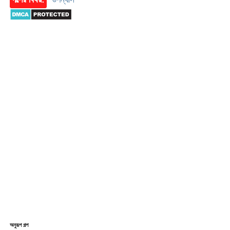
অনুরূপ গল্প