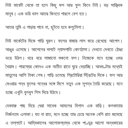
নিউ মার্কেট থেকে তা হলে কিছু ফল আর ফুল কিনে নিই। বড় সাত্ত্বিক
মানুষ। এক ভরি ভাল আতর কিনতে পারলে বেশ হত।
আতর তুমি এ পাড়ায় পাবে না, ছুটতে হবে কলুটোলা।
নিউ মার্কেটের দিকে গাড়ি ঘুরল। ফলের বাজার লাল করে রেখেছে আপেল।
আঙুর এসেছে। আপেলের দাপটে ন্যাসপাতি কোণঠাসা। দেখতে দেখতে ঠোঙা
ভরে উঠল। থরে থরে সাজানো শুকনো ফল। নিজেকে মনে হচ্ছে ওমর
খৈয়াম। পারস্যের কোনও এক অতীত রাতে ঘুরে বেড়াচ্ছি। আধঘণ্টার মধ্যেই
মাতুলের আশি টাকা শেষ। গাড়ি চলেছে প্রিটোরিয়া স্ট্রিটের দিকে। ফল আর
মেওয়ার গন্ধ ফুলের গন্ধের সঙ্গে মিশে নতুন এক সুগন্ধ তৈরি করেছে। মনে
হচ্ছে এখুনি বুলবুল শিস দিয়ে উঠবে।
দেবদারু গাছ দিয়ে ঘেরা সাবেক আমলের বিশাল এক বাড়ি। কলকাতার
নির্জনতম এলাকা। যত না রাত, মনে হচ্ছে তার চেয়ে অনেক বেশি রাত জমেছে
এ তল্লাটে। আদ্যিকালের আলোকস্তম্ভ থেকে পাণ্ডুর আলো অন্ধকারের