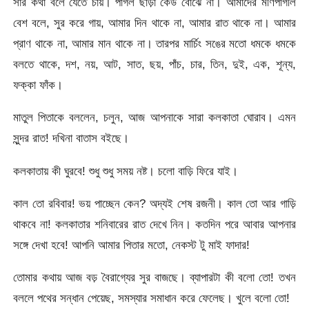
সার কথা বলে যেতে চায়। পাগল ছাড়া কেউ বোঝে না। আমাদের মণিপাগলি
বেশ বলে, সুর করে গায়, আমার দিন থাকে না, আমার রাত থাকে না। আমার
প্রাণ থাকে না, আমার মান থাকে না। তারপর মার্চিং সঙের মতো ধমকে ধমকে
বলতে থাকে, দশ, নয়, আট, সাত, ছয়, পাঁচ, চার, তিন, দুই, এক, শূন্য,
ফক্কা ফাঁক।
মাতুল পিতাকে বললেন, চলুন, আজ আপনাকে সারা কলকাতা ঘোরাব। এমন
সুন্দর রাত! দখিনা বাতাস বইছে।
কলকাতায় কী ঘুরবে! শুধু শুধু সময় নষ্ট। চলো বাড়ি ফিরে যাই।
কাল তো রবিবার! ভয় পাচ্ছেন কেন? অদ্যই শেষ রজনী। কাল তো আর গাড়ি
থাকবে না! কলকাতার শনিবারের রাত দেখে নিন। কতদিন পরে আবার আপনার
সঙ্গে দেখা হবে! আপনি আমার পিতার মতো, নেকস্ট টু মাই ফাদার!
তোমার কথায় আজ বড় বৈরাগ্যের সুর বাজছে। ব্যাপারটা কী বলো তো! তখন
বললে পথের সন্ধান পেয়েছ, সমস্যার সমাধান করে ফেলেছ। খুলে বলো তো!