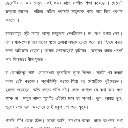
ছেলেটির মা আর মাতুল একই গুরুর কাছে সংগীত শিক্ষা করেছেন। ছেলেটি
ভদ্রতা জানেন। পরিচয় বেরিয়ে পড়তেই মাতুলকে পায়ে হাত দিয়ে প্রণাম
করলেন।
চাকরেবাবুর স্ত্রী আড়ে আড়ে মাতুলকে দেখছিলেন। না দেখে উপায় নেই।
এমন খাপ-খোলা তরোয়ালের মতো চেহারা সহজে চোখে পড়ে না। হিংসে করার
মতো অভিজাত চেহারা। আমার মাতামহেরই কৃতিত্ব। রক্তের ধারায় গন্ধর্ব
আর কিন্নরের বীজ ঘুরছে।
যা ভেবেছিলুম তাই, মেসোমশাই যুবকটিকে লুফে নিলেন। সারাটা পথ কবজা
করার চেষ্টা করবেন। স্বার্থসিদ্ধি করতে গিয়ে বড় মেয়েটিকে খুইয়েছেন।
হয়তো পড়েছেন, অতি লোভে তাঁতি নষ্ট। লোভ জাগলে সে কথা আর মনে
থাকে না। মানুষ নামক প্রাণীর এইটাই মনে হয় স্বধর্ম। ভুল, আবার ভুল,
ভুলের ওপর ভুল, অবশেষে সেই স্কুপ চাপা পড়ে মৃত্যু।
গার্ডের বাঁশি বেজে উঠল। আচ্ছা আসি, সাবধানে যাবেন, মাকে আপনার কথা