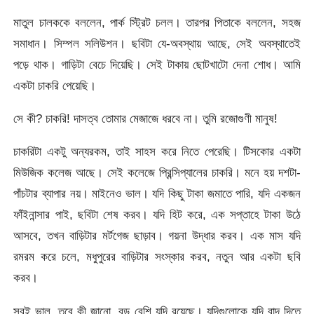
মাতুল চালককে বললেন, পার্ক স্ট্রিট চলল। তারপর পিতাকে বললেন, সহজ
সমাধান। সিম্পল সলিউশন। ছবিটা যে-অবস্থায় আছে, সেই অবস্থাতেই
পড়ে থাক। গাড়িটা বেচে দিয়েছি। সেই টাকায় ছোটখাটো দেনা শোধ। আমি
একটা চাকরি পেয়েছি।
সে কী? চাকরি! দাসত্ব তোমার মেজাজে ধরবে না। তুমি রজোগুণী মানুষ!
চাকরিটা একটু অন্যরকম, তাই সাহস করে নিতে পেরেছি। টিসকোর একটা
মিউজিক কলেজ আছে। সেই কলেজে প্রিন্সিপ্যালের চাকরি। মনে হয় দশটা-
পাঁচটার ব্যাপার নয়। মাইনেও ভাল। যদি কিছু টাকা জমাতে পারি, যদি একজন
ফাঁইনান্সার পাই, ছবিটা শেষ করব। যদি হিট করে, এক সপ্তাহে টাকা উঠে
আসবে, তখন বাড়িটার মর্টগেজ ছাড়াব। গয়না উদ্ধার করব। এক মাস যদি
রমরম করে চলে, মধুপুরের বাড়িটার সংস্কার করব, নতুন আর একটা ছবি
করব।
সবই ভাল, তবে কী জানো, বড় বেশি যদি রয়েছে। যদিগুলোকে যদি বাদ দিতে