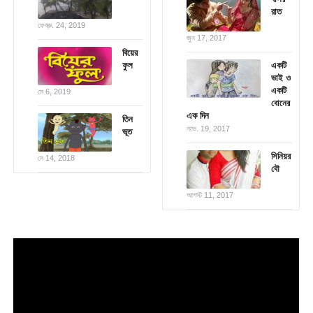
রাত
ফেব্রু. 24, 2019
জুন 17, 2017
বিয়ের
ফুল
একটি
ভাই ও
একটি
মে 6, 2019
বোনের
এক দিন
তিন
নভে. 19, 2017
ভূত
সিনিয়র
মে 14, 2018
বৌ
আগস্ট 11, 2017