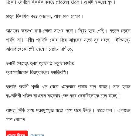
দিকে। সেখানে ঝকঝক করছে পেতলের হাতল। একটি মকরের মুখ।
মাতুল ফিসফিস করে বললেন, আহা মারু বেহাগ।
আমাদের অবস্থা ফণা-তোলা সাপের মতো। স্থির হয়ে গেছি। নড়তে চড়তে
পারছি না। শরীর প্রতিটি কোষ দিয়ে আরকের মতো সুর শুষছে। ইতিমধ্যে
আলাপ থেকে শিল্পী নেমে এসেছেন বাণীতে,
ভবানী স্তোতুং ত্বাং প্রভবতি চতুর্ভিনবদনৈঃ
প্রজানামীশোন ত্রিপুরমথনঃ পঞ্চভিরপি।
ধরতাই ভবানী শব্দটি খাদ থেকে একেবারে তারায় চলে যাচ্ছে। মনে হচ্ছে
কুণ্ডলিনী শক্তি সাধকের সহস্রার ভেদ করে জ্যোতিলোকে চলে যাচ্ছে।
আমরা সিঁড়ি বেয়ে মন্ত্রমুগ্ধের মতো ধাপে ধাপে উঠছি। হাতে ফল। একগুচ্ছ
সাদা গোলাপ।
গল্পের বিষয়:
উপন্যাস