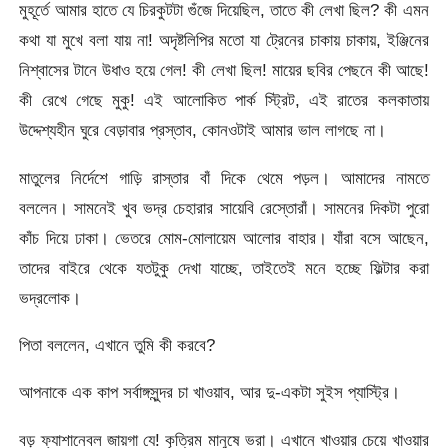
মুহূর্তে আমার হাতে যে চিরকুটটা গুঁজে দিয়েছিল, তাতে কী লেখা ছিল? কী এমন
কথা যা মুখে বলা যায় না! অদৃষ্টলিপির মতো যা ট্রেনের চাকায় চাকায়, ইঞ্জিনের
নিশ্বাসের টানে উধাও হয়ে গেল! কী লেখা ছিল! মায়ের ছবির পেছনে কী আছে!
কী রেখে গেছে মুকু! এই আলোকিত পার্ক স্ট্রিট, এই রাতের কলকাতায়
উদ্দেশ্যহীন ঘুরে বেড়াবার প্রস্তাব, কোনওটাই আমার ভাল লাগছে না।
মাতুলের নির্দেশে গাড়ি রাস্তার বাঁ দিকে থেমে পড়ল। আমাদের নামতে
বললেন। সামনেই খুব ভদ্র চেহারার সায়েবি রেস্তোরাঁ। সামনের দিকটা পুরো
কাঁচ দিয়ে ঢাকা। ভেতরে মোম-মোলায়েম আলোর বাহার। যাঁরা বসে আছেন,
তাদের বাইরে থেকে যতটুকু দেখা যাচ্ছে, তাইতেই মনে হচ্ছে ফিল্টার করা
ভদ্রলোক।
পিতা বললেন, এখানে তুমি কী করবে?
আপনাকে এক কাপ সর্বাঙ্গসুন্দর চা খাওয়াব, আর দু-একটা সুইস প্যাস্ট্রি।
বড় ফ্যাশানেবল জায়গা যে! কৃত্রিম মানুষে ভরা। এখানে খাওয়ার চেয়ে খাওয়ার