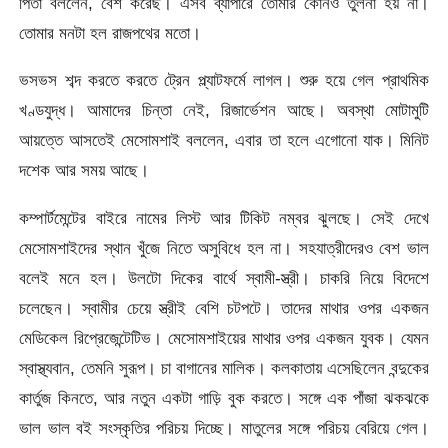
পিতা বললেন, বেশ করেছ। এসব ব্যাপারে তোমার কোনও তুলনা হয় না।
তোমার মনটা হল রাজপথের মতো।
ভসভস শব্দ করতে করতে ট্রেন প্ল্যাটফর্মে লাগল। শুরু হয়ে গেল প্রাথমিক
খণ্ডযুদ্ধ। আমাদের চিন্তা নেই, রিজার্ভেশন আছে। অবস্থা মোটামুটি
আয়ত্তে আসতেই মেসোমশাই বললেন, এবার তা হলে এগোনো যাক। মিনিট
দশেক আর সময় আছে।
কম্পার্টমেন্টের বাইরে নামের লিস্ট আর টিকিট নম্বর ঝুলছে। সেই দেখে
মেসোমশাইদের স্থান খুঁজে নিতে অসুবিধে হল না। সহযাত্রীদেরও বেশ ভাল
বলেই মনে হল। উলটো দিকের বার্থে স্বামী-স্ত্রী। চাকরি নিয়ে বিদেশে
চলেছেন। স্বামীর চেয়ে স্ত্রীই বেশি চটপটে। তাদের মাথার ওপর একজন
মেডিকেল রিপ্রেজেন্টেটিভ। মেসোমশাইয়ের মাথার ওপর একজন যুবক। যেমন
স্বাস্থ্যবান, তেমনি সুরূপ। চা বাগানের মালিক। কলকাতায় এসেছিলেন বন্দুকের
কার্তুজ কিনতে, আর নতুন একটা গাড়ি বুক করতে। সঙ্গে এক পাঁজা ঝকঝকে
ভাল ভাল বই সংস্কৃতির পরিচয় দিচ্ছে। মাতুলের সঙ্গে পরিচয় বেরিয়ে গেল।