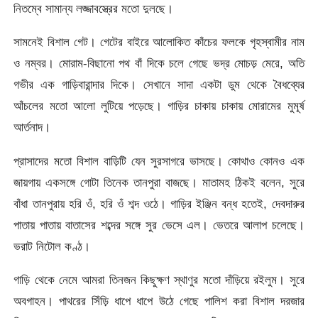
নিতম্বে সামান্য লজ্জাবস্ত্রের মতো দুলছে।
সামনেই বিশাল গেট। গেটের বাইরে আলোকিত কাঁচের ফলকে গৃহস্বামীর নাম
ও নম্বর। মোরাম-বিছানো পথ বাঁ দিকে চলে গেছে ভদ্র মোচড় মেরে, অতি
গভীর এক গাড়িবারান্দার দিকে। সেখানে সাদা একটা ডুম থেকে বৈধব্যের
আঁচলের মতো আলো লুটিয়ে পড়েছে। গাড়ির চাকায় চাকায় মোরামের মুমূর্ষ
আর্তনাদ।
প্রাসাদের মতো বিশাল বাড়িটি যেন সুরসাগরে ভাসছে। কোথাও কোনও এক
জায়গায় একসঙ্গে গোটা তিনেক তানপুরা বাজছে। মাতামহ ঠিকই বলেন, সুরে
বাঁধা তানপুরায় হরি ওঁ, হরি ওঁ শব্দ ওঠে। গাড়ির ইঞ্জিন বন্ধ হতেই, দেবদারুর
পাতায় পাতায় বাতাসের শব্দের সঙ্গে সুর ভেসে এল। ভেতরে আলাপ চলেছে।
ভরাট নিটোল কণ্ঠ।
গাড়ি থেকে নেমে আমরা তিনজন কিছুক্ষণ স্থাণুর মতো দাঁড়িয়ে রইলুম। সুরে
অবগাহন। পাথরের সিঁড়ি ধাপে ধাপে উঠে গেছে পালিশ করা বিশাল দরজার