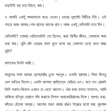
ভড়ংটাই বড় হয়ে উঠবে, জয়।
ও আপনি একটু ক্ষমাঘেন্না করে নেবেন। চায়ের তৃষ্ণাটা মিটিয়ে নিই। এই
শহরে আজ আমার শেষ রাতের আগের রাত। আজ একটু বেহিসাবি হতে দিন।
বেহিসাবি? তোমার বেহিসেবটাই তো হিসেব, জয়! শিল্পীর জীবন, তোমাকে ক্ষমা
করা যায়। তুমি যদি খেরোর খাতা খুলে বসো বড় বেমানান হবে! কবে যাচ্ছ
তুমি?
কালকের দিনটা আছি।
মাতুলের সঙ্গে আমরা রেস্তোরাঁয় ঢুকে পড়লুম। এলাহি ব্যাপার। পিতা কিন্তু
বেশ মানিয়ে নিলেন। একটা আলাদা ব্যক্তিত্ব বেরিয়ে এল। মনে হল রোজই
তিনি সকাল-বিকেল এখানে চা খেতে আসেন। ওঁরা কথা বলতে লাগলেন, আমি
তাকিয়ে রইলুম দেয়ালে সাঁদ করানো বিশাল অ্যাকোরিয়ামের দিকে। স্বপ্ন ভরা,
কাঁচের চৌকো আধার। আলোর তরল ধারায় রঙিন ইচ্ছের মতো মাছ ঘুরপাক