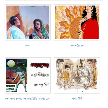
শুভদা
সত্যবতীর গল্প
মঙ্গলগ্রহে ঘনাদা: ০৬. দূরের ঢিবির আলোর রেখা
দাদার কীর্তি