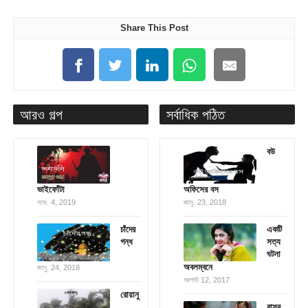
Share This Post
আরও গল্প
সর্বাধিক পঠিত
বউ
ভাইফোঁটা
অফিসের বস
নভে. 4, 2019
জানু. 23, 2018
চাঁদের
একটি
গন্ধ
সত্য
ঘটনা
অবলম্বনে
জানু. 24, 2018
আগস্ট 12, 2017
রোয়ানু
বাসর