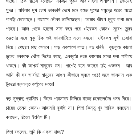
খাচ্ছে। ঠিক নীচেই বসেছেন একজন পুরুষ আর মহিলা পাশাপাশি। দুজনেই
সুন্দর। মহিলার মুখ চোখ ভাবভঙ্গি দেখে মনে হচ্ছে সুখের সমুদ্রে পদ্মের মতো
পাপড়ি মেলেছেন। বাতাসে নৌকা ভাসিয়েছেন। আমার ভীষণ মুকুর কথা মনে
পড়ছে। আজ থেকে হয়তো সাত বছর পরে ওইরকম কোনও সুবেশ সুন্দর
তরুণের সঙ্গে মুকু ঠিক ওই জায়গাটিতে এসে বসবে। ওইরকম সুখী চেহারা
নিয়ে। পেছনে মাছ খেলবে। ঘাড় একপাশে কাত। বড় ঘনিষ্ঠ। কুচকুচে কালো
চুলের চকমকে খোঁপা পিঠের কাছে, একমুঠো নরম কামনার মতো দলা পাকিয়ে
থাকবে। কী আশ্চর্য মানুষের মন। পাশেই বসে আছেন দুই গুরুজন। আর
আমি কী সব ভাবছি! মানুষের আগুন কীভাবে জ্বলে ওঠে! জলে ভাসমান এক
টুকরো জ্বলন্ত কর্পূরের মতো!
বড় সুস্বাদু প্যাস্ট্রি। জিভে পড়ামাত্র মিলিয়ে যাচ্ছে চকোলেটের গন্ধ নিয়ে।
চায়ের তেমন কোনও আহামরি বুঝছি না। পিতা কিন্তু খুব তারিফ করছেন।
বলছেন, রিয়েল ইংলিশ টি।
পিতা বললেন, তুমি কি একলা যাচ্ছ?