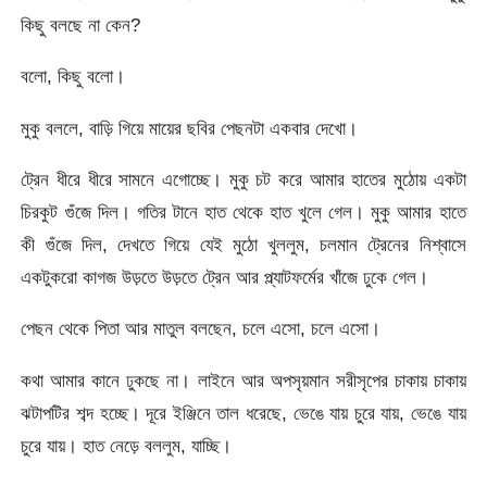
কিছু বলছে না কেন?
বলো, কিছু বলো।
মুকু বললে, বাড়ি গিয়ে মায়ের ছবির পেছনটা একবার দেখো।
ট্রেন ধীরে ধীরে সামনে এগোচ্ছে। মুকু চট করে আমার হাতের মুঠোয় একটা
চিরকুট গুঁজে দিল। গতির টানে হাত থেকে হাত খুলে গেল। মুকু আমার হাতে
কী গুঁজে দিল, দেখতে গিয়ে যেই মুঠো খুললুম, চলমান ট্রেনের নিশ্বাসে
একটুকরো কাগজ উড়তে উড়তে ট্রেন আর প্ল্যাটফর্মের খাঁজে ঢুকে গেল।
পেছন থেকে পিতা আর মাতুল বলছেন, চলে এসো, চলে এসো।
কথা আমার কানে ঢুকছে না। লাইনে আর অপসৃয়মান সরীসৃপের চাকায় চাকায়
ঝটাপটির শব্দ হচ্ছে। দূরে ইঞ্জিনে তাল ধরেছে, ভেঙে যায় চুরে যায়, ভেঙে যায়
চুরে যায়। হাত নেড়ে বললুম, যাচ্ছি।