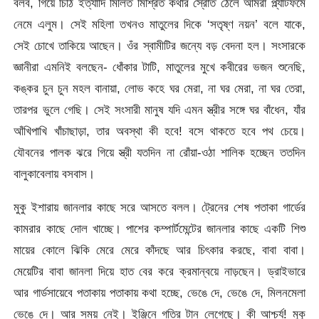
বলব, গিয়ে চিঠি ইত্যাদি মিলিত মিশ্রিত কথার স্রোত ঠেলে আমরা প্ল্যাটফর্মে
নেমে এলুম। সেই মহিলা তখনও মাতুলের দিকে ‘সতৃষ্ণ নয়ন’ বলে যাকে,
সেই চোখে তাকিয়ে আছেন। ওঁর স্বামীটির জন্যে বড় বেদনা হল। সংসারকে
জ্ঞানীরা এমনিই বলছেন- ধোঁকার টাটি, মাতুলের মুখে কবীরের ভজন শুনেছি,
কঙ্কর চুন চুন মহল বানায়া, লোভ কহে ঘর মেরা, না ঘর মেরা, না ঘর তেরা,
তারপর ভুলে গেছি। সেই সংসারী মানুষ যদি এমন স্ত্রীর সঙ্গে ঘর বাঁধেন, যাঁর
আঁখিপাখি খাঁচাছাড়া, তার অবস্থা কী হবে! বসে থাকতে হবে পথ চেয়ে।
যৌবনের পালক ঝরে গিয়ে স্ত্রী যতদিন না রোঁয়া-ওঠা শালিক হচ্ছেন ততদিন
বালুকাবেলায় বসবাস।
মুকু ইশারায় জানলার কাছে সরে আসতে বলল। ট্রেনের শেষ পতাকা গার্ডের
কামরার কাছে দোল খাচ্ছে। পাশের কম্পার্টমেন্টের জানলার কাছে একটি শিশু
মায়ের কোলে ঝিকি মেরে মেরে কাঁদছে আর চিৎকার করছে, বাবা বাবা।
মেয়েটির বাবা জানলা দিয়ে হাত বের করে ক্রমান্বয়ে নাড়ছেন। ড্রাইভারে
আর গার্ডসায়েবে পতাকায় পতাকায় কথা হচ্ছে, ভেঙে দে, ভেঙে দে, মিলনমেলা
ভেঙে দে। আর সময় নেই। ইঞ্জিনে গতির টান লেগেছে। কী আশ্চর্য! মুকু