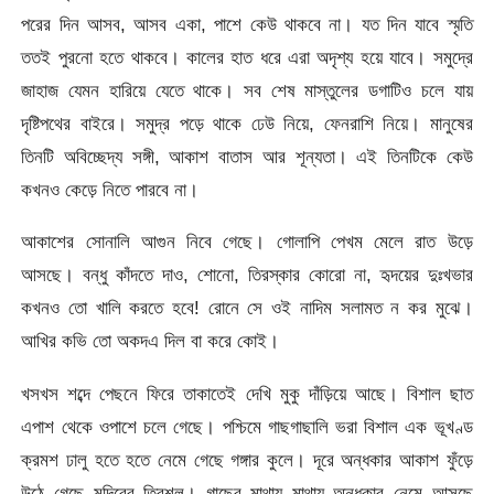
পরের দিন আসব, আসব একা, পাশে কেউ থাকবে না। যত দিন যাবে স্মৃতি
ততই পুরনো হতে থাকবে। কালের হাত ধরে এরা অদৃশ্য হয়ে যাবে। সমুদ্রে
জাহাজ যেমন হারিয়ে যেতে থাকে। সব শেষ মাস্তুলের ডগাটিও চলে যায়
দৃষ্টিপথের বাইরে। সমুদ্র পড়ে থাকে ঢেউ নিয়ে, ফেনরাশি নিয়ে। মানুষের
তিনটি অবিচ্ছেদ্য সঙ্গী, আকাশ বাতাস আর শূন্যতা। এই তিনটিকে কেউ
কখনও কেড়ে নিতে পারবে না।
আকাশের সোনালি আগুন নিবে গেছে। গোলাপি পেখম মেলে রাত উড়ে
আসছে। বন্ধু কাঁদতে দাও, শোনো, তিরস্কার কোরো না, হৃদয়ের দুঃখভার
কখনও তো খালি করতে হবে! রোনে সে ওই নাদিম সলামত ন কর মুঝে।
আখির কভি তো অকদএ দিল বা করে কোই।
খসখস শব্দে পেছনে ফিরে তাকাতেই দেখি মুকু দাঁড়িয়ে আছে। বিশাল ছাত
এপাশ থেকে ওপাশে চলে গেছে। পশ্চিমে গাছগাছালি ভরা বিশাল এক ভূখণ্ড
ক্রমশ ঢালু হতে হতে নেমে গেছে গঙ্গার কুলে। দূরে অন্ধকার আকাশ ফুঁড়ে
উঠে গেছে মন্দিরের ত্রিশূল। গাছের মাথায় মাথায় অন্ধকার নেমে আসছে