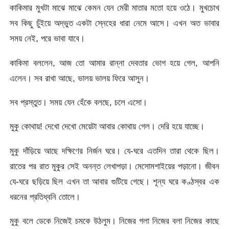
কাকিমার মুখটা মাঝে মাঝে কেমন যেন মেরী মাতার মতো হয়ে ওঠে। মুখচোখ
সব কিছু চুঁইয়ে অদ্ভুত একটা স্নেহের ধারা নেমে আসে। এখন অত ভাবার
সময় নেই, পরে ভাবা যাবে।
কাকিমা বললেন, আজ তো আমার রান্না দেবতার ভোগ হয়ে গেল, আপনি
এলেন। সব রাখা আছে, ভালয় ভালয় ফিরে আসুন।
সব প্রস্তুত। সময় যেন হেঁকে বলছে, চলে এসো।
মুকু কোথায়! দেখো দেখো মেয়েটা আবার কোথায় গেল। দেরি হয়ে যাচ্ছে।
মুকু দাঁড়িয়ে আছে দক্ষিণের নির্জন ঘরে। যে-ঘরে এতদিন তারা থেকে ছিল।
রাতের পর রাত মুকুর সেই অনন্ত লেখাপড়া। মেসোমশাইয়ের পড়ানো। জীবন
যে-ঘরে ছড়িয়ে ছিল এখন তা আবার গুটিয়ে গেছে। শূন্য ঘরে কণ্ঠস্বর এক
ধরনের প্রতিধ্বনি তোলে।
মুকু বলে ডেকে নিজেই চমকে উঠলুম। নিজের গলা নিজের বলা নিজের কাছে