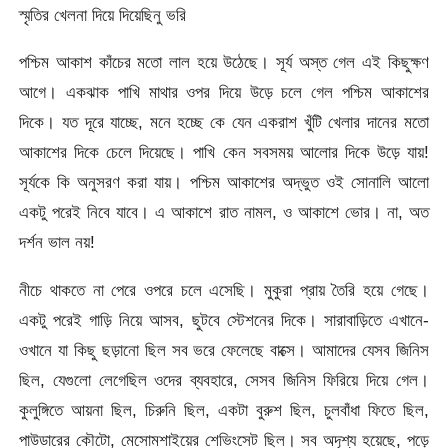
স্মৃতির খেলনা দিয়ে দিয়েছিনু ভরি
পশ্চিম আকাশ কাঁচের মতো লাল হয়ে উঠেছে। সূর্য অস্ত গেল এই কিছুক্ষণ
আগে। একঝাক পাখি মাথার ওপর দিয়ে উড়ে চলে গেল পশ্চিম আকাশের
দিকে। যত দূরে যাচ্ছে, মনে হচ্ছে কে যেন একরাশ খুঁটি খেলার দানের মতো
আকাশের দিকে চেলে দিয়েছে। পাখি কেন সবসময় আলোর দিকে উড়ে যায়!
সূর্যকে কি অনুসরণ করা যায়। পশ্চিম আকাশের অদ্ভুত ওই সোনালি আলো
একটু পরেই নিবে যাবে। এ আকাশে রাত নামল, ও আকাশে ভোর। না, অত
দর্শন ভাল নয়!
নীচে থাকতে না পেরে ওপরে চলে এসেছি। মুকুরা প্রায় তৈরি হয়ে গেছে।
একটু পরেই গাড়ি নিয়ে আসব, ছুটবে স্টেশনের দিকে। সারাবাড়িতে এখানে-
ওখানে যা কিছু ছড়ানো ছিল সব ভরে ফেলেছে বাক্সে। আমাদের যেসব জিনিস
ছিল, যেগুলো লেগেছিল ওদের ব্যবহারে, সেসব জিনিস ফিরিয়ে দিয়ে গেল।
কুলুঙ্গিতে আয়না ছিল, চিরুনি ছিল, একটা বুরুশ ছিল, চুলবাঁধা ফিতে ছিল,
পাউডারের কৌটো, মেসোমশাইয়ের শেভিংসেট ছিল। সব অদৃশ্য হয়েছে, পড়ে