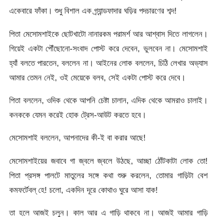
একেবারে ফাঁকা। শুধু বিশাল এক গ্র্যান্ডফাদার ঘড়ির পদচারণের শব্দ!
পিতা মেসোমশাইকে ছোটখাটো নানারকম পরামর্শ আর আশ্বাস দিতে লাগলেন।
গিয়েই একটা পৌঁছোনো-সংবাদ পোস্ট করে দেবেন, ভুলবেন না। মেসোমশাই
হ্যাঁ বলতে পারতেন, বললেন না। আইনের লোক বললেন, চিঠি লেখার অভ্যাস
আমার তেমন নেই, ওই মেয়েকে বলব, সেই একটা পোস্ট করে দেবে।
পিতা বললেন, ওদিক থেকে আপনি চেষ্টা চালান, এদিক থেকে আমরাও চালাই।
কনককে যেমন করেই হোক ট্রেস-আউট করতে হবে।
মেসোমশাই বললেন, আপনাদের কী-ই বা করার আছে!
মেসোমশাইয়ের জবাবে গা জ্বলে জ্বলে উঠছে, আচ্ছা ঠোঁটকাটা লোক তো!
পিতা প্রসঙ্গ পালটে মাতুলের সঙ্গে কথা শুরু করলেন, তোমার গাড়িটা বেশ
কমফর্টেবল্ হে! চলো, একদিন দূরে কোথাও ঘুরে আসা যাক!
তা হলে আজই চলুন। কাল আর এ গাড়ি থাকবে না। আজই আমার গাড়ি