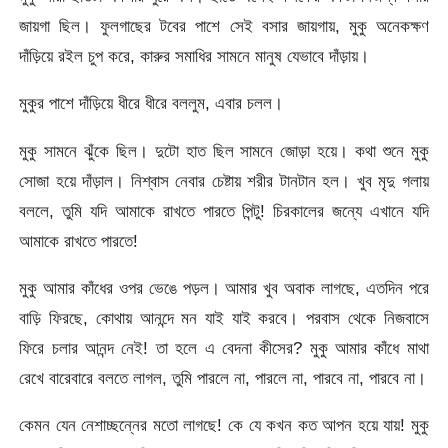
জায়গা ছিল। ফুলগাছের টবের পাশে সেই বসার জায়গায়, মুকু অনেকক্ষণ
দাঁড়িয়ে রইল চুপ করে, কারুর সমাধির সামনে মানুষ যেভাবে দাঁড়ায়।
মুকুর পাশে দাঁড়িয়ে ধীরে ধীরে বললুম, এবার চলল।
মুকু সামনে ঝুঁকে ছিল। দুটো হাত ছিল সামনে জোড়া হয়ে। কথা শুনে মুকু
সোজা হয়ে দাঁড়াল। নিশ্বাস নেবার চেষ্টায় শরীর টানটান হল। খুব মৃদু গলায়
বললে, তুমি যদি আমাকে রাখতে পারতে পিন্টু! চিরকালের জন্যে এখানে যদি
আমাকে রাখতে পারতে!
মুকু আমার কাঁধের ওপর ভেঙে পড়ল। আমার খুব অবাক লাগছে, এতদিন পরে
বাড়ি ফিরছে, কোথায় আনন্দে মন যাই যাই করবে। পরবাস থেকে নিজবাসে
ফিরে চলার আনন্দ নেই! তা হলে এ বেদনা কীসের? মুকু আমার কাঁধে মাথা
রেখে বারেবারে বলতে লাগল, তুমি পারলে না, পারলে না, পারবে না, পারবে না।
কেমন যেন নেশাচ্ছন্নের মতো লাগছে! কে যে কখন কত আপন হয়ে যায়! মুকু