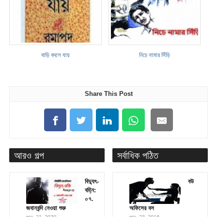
বাড়ি বদলে যায়
নিচে নামার সিঁড়ি
Share This Post
আরও গল্প
সর্বাধিক পঠিত
বিদ্যুৎ-
বউ
বহ্নি:
০৭.
জবানবন্দি নেওয়া শুরু
অফিসের বস
জানু. 21, 2020
জানু. 23, 2018