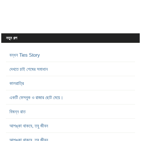
নতুন গল্প
বন্ধন Ties Story
দেখতে চাই শেষের সমাধান
কালরাত্রি
একটি ফেসবুক ও রাজার ছোট মেয়ে।
বিষন্ন রাত
আশঙ্কা থাকবে, তবু জীবন
আশঙ্কা থাকবে, তবু জীবন