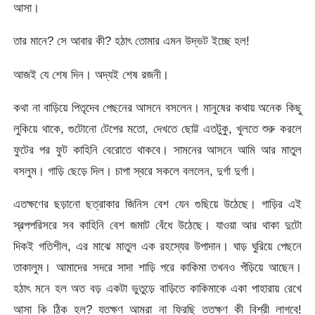
আসা।
তার মানে? সে আবার কী? হঠাৎ তোমার এমন উদ্ভট ইচ্ছে হল!
আজই যে শেষ দিন। অদ্যই শেষ রজনী।
কথা না বাড়িয়ে পিতৃদেব পেছনের আসনে বসলেন। মানুষের কথায় অনেক কিছু
লুকিয়ে থাকে, গুটোনো টেপের মতো, দেখতে ছোট্ট এতটুকু, খুলতে শুরু করলে
ফুটের পর ফুট কাহিনি বেরোতে থাকবে। সামনের আসনে আমি আর মাতুল
বসলুম। গাড়ি ছেড়ে দিল। চাপা স্বরে সকলে বললেন, দুর্গা দুর্গা।
এতক্ষণের ছড়ানো ছত্রাকার জিনিস বেশ যেন গুছিয়ে উঠেছে। গাড়ির এই
স্বল্পপরিসরে সব কাহিনি বেশ জমাট বেঁধে উঠেছে। যাওয়া আর থাকা দুটো
দিকই গতিশীল, এর মাঝে মাতুল এক রহস্যের উপাদান। ঘাড় ঘুরিয়ে পেছনে
তাকালুম। আমাদের সদরে সাদা শাড়ি পরে কাকিমা তখনও পঁড়িয়ে আছেন।
হঠাৎ মনে হল অত বড় একটা ভুতুড়ে বাড়িতে কাকিমাকে একা পাহারায় রেখে
আসা কি ঠিক হল? যতক্ষণ আমরা না ফিরছি ততক্ষণ কী বিশ্রী লাগবে!