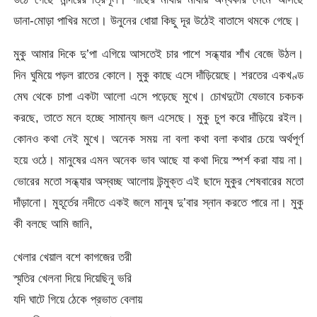
ডানা-মোড়া পাখির মতো। উনুনের ধোয়া কিছু দূর উঠেই বাতাসে থমকে গেছে।
মুকু আমার দিকে দু’পা এগিয়ে আসতেই চার পাশে সন্ধ্যার শাঁখ বেজে উঠল।
দিন ঘুমিয়ে পড়ল রাতের কোলে। মুকু কাছে এসে দাঁড়িয়েছে। শরতের একখণ্ড
মেঘ থেকে চাপা একটা আলো এসে পড়েছে মুখে। চোখদুটো যেভাবে চকচক
করছে, তাতে মনে হচ্ছে সামান্য জল এসেছে। মুকু চুপ করে দাঁড়িয়ে রইল।
কোনও কথা নেই মুখে। অনেক সময় না বলা কথা বলা কথার চেয়ে অর্থপূর্ণ
হয়ে ওঠে। মানুষের এমন অনেক ভাব আছে যা কথা দিয়ে স্পর্শ করা যায় না।
ভোরের মতো সন্ধ্যার অস্বচ্ছ আলোয় উন্মুক্ত এই ছাদে মুকুর শেষবারের মতো
দাঁড়ানো। মুহূর্তের নদীতে একই জলে মানুষ দু’বার স্নান করতে পারে না। মুকু
কী বলছে আমি জানি,
খেলার খেয়াল বশে কাগজের তরী
স্মৃতির খেলনা দিয়ে দিয়েছিনু ভরি
যদি ঘাটে গিয়ে ঠেকে প্রভাত বেলায়