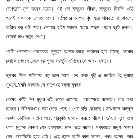
চোখদুটো মৃত মাছের মতো। এই তো মানুষের জীবন, মানুষের নিয়তি! এই
পথেই সকলকে চলতে হবে। বর্তমানের নেশায় বুঁদ হয়ে থাকতে না পারলে,
অতীত বড় কষ্ট দেয়। সোনার হরিণ সামনে ছেড়ে পেছন পেছন ছুটে চলল।
রোজই দাও নতুন নেশা।
প্রতি পদক্ষেপে গন্তব্যের সুদূরতা আমার কাছে স্পষ্টতর হয়ে উঠছে, আমার
চলাকে পেছনে ফেলে জনশূন্য বনভূমি এগিয়ে চলে আরও জোরে।
দুঃখের দিনে গালিবকে বড় ভাল লাগে, হর কদম দূরী-এ মনজিল হৈ নুমায়া
মুঝসে;/মেরি রফতার-সে ভাগে হৈ বয়াবা মুঝসে ।
শেষের ক’টা দিন মুকুও এই ছাতে এসেছে। আলসেতে বসেছে। কত কথা
হয়েছে। জীবনকথা। রাত বেড়ে গেছে। পেটা ঘড়ি বেজেছে। মাঝরাতে অদ্ভুত
একটা ভৌতিক বাতাস ওঠে, প্রকৃতি ছমছম করতে থাকে। দু’হাত দূরে বসে
থাকা মুকুকে কেমন যেন রহস্যময় মনে হতে থাকে। মধ্যরাতে মানুষ কেমন
যেন জ্যোতির্ময় হয়ে ওঠে। এই ছাদে আমি কাল আসব, পরশু আসব, তার