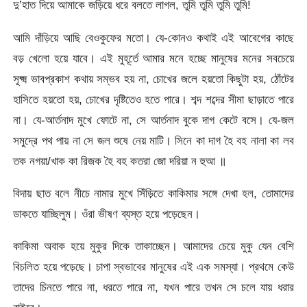
দু’হাত দিয়ে আমাকে জড়িয়ে ধরে বলতে লাগল, তুমি তুমি তুমি তুমি!
আমি দাঁড়িয়ে আছি বেওকুফের মতো। যে-কোনও কথাই এই আবেগের কাছে
বড় খেলো হয়ে যাবে। এই মুহূর্তে আমার মনে হচ্ছে মানুষের মনের সবচেয়ে
সূক্ষ্ম ভাবপ্রকাশ কথায় সম্ভব হয় না, চোখের জলে হয়তো কিছুটা হয়, ঠোঁটের
হাসিতে হয়তো হয়, চোখের দৃষ্টিতেও হতে পারে। শব্দ শব্দের সীমা ছাড়াতে পারে
না। যে-আর্তনাদ মুখে ফোটে না, সে আর্তনাদ বুকে দাগ কেটে বসে। যে-জল
সমুদ্রে পথ পায় না সে জল শুষে নেয় মাটি। সিনে কা দাগ হৈ বহ নালা কা লব
তক নগয়া/খাক কা রিজক হৈ বহ কতরা জো দরিয়া ন হুআ ॥
বিদায় ছাত বলে নীচে নামার মুখে সিঁড়িতে কাকিমার সঙ্গে দেখা হল, তোমাদের
ডাকতে যাচ্ছিলুম। ওঁরা ভীষণ ব্যস্ত হয়ে পড়েছেন।
কাকিমা অবাক হয়ে মুকুর দিকে তাকাচ্ছেন। আমাদের চেয়ে মুকু যেন বেশি
বিচলিত হয়ে পড়েছে। চাপা স্বভাবের মানুষের এই এক সমস্যা। প্রথমে কেউ
তাদের চিনতে পারে না, ধরতে পারে না, যখন পারে তখন সে চলে যায় ধরার