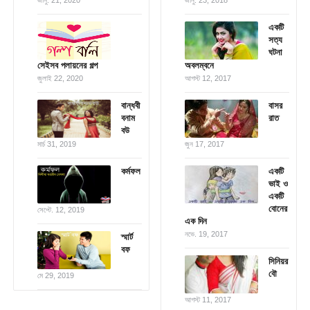
একটি
সত্য
ঘটনা
সেইসব পলায়নের গল্প
অবলম্বনে
জুলাই 22, 2020
আগস্ট 12, 2017
বান্ধবী
বাসর
বনাম
রাত
বউ
মার্চ 31, 2019
জুন 17, 2017
কর্মফল
একটি
ভাই ও
একটি
বোনের
সেপ্টে. 12, 2019
এক দিন
নভে. 19, 2017
স্মার্ট
বফ
সিনিয়র
বৌ
মে 29, 2019
আগস্ট 11, 2017