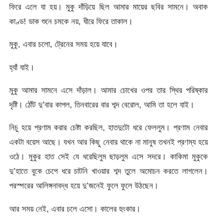
ফিরে এলে যা হয়। মুকু দাঁড়িয়ে ছিল আমার মায়ের ছবির সামনে। অবাক
কাণ্ড! ডাক শুনে চমকে নয়, ধীরে ফিরে তাকাল।
মুকু, এবার চলো, ট্রেনের সময় হয়ে যাবে।
হ্যাঁ যাই।
মুকু আমার সামনে এসে দাঁড়াল। আমার চোখের ওপর তার স্থির পরিষ্কার
দৃষ্টি। ঠোঁট দু’বার কাপল, তিনবারের বার শব্দ বেরোল, আমি তা হলে যাই।
নিচু হয়ে প্রণাম করার চেষ্টা করছিল, হাতদুটো ধরে ফেললুম। প্রণাম নেবার
একটা বয়েস আছে। যখন আর কিছু নেবার থাকে না মানুষ তখনই প্রণম্য হয়ে
ওঠে। মুকুর হাত সেই যে ধরেছিলুম ছাড়লুম এসে সদরে। কাকিমা মুকুকে
দু’হাতে বুকে চেপে ধরে চাটনি খাওয়ার শব্দ তুলে অমোচন করতে লাগলেন।
পরস্পরের আলিঙ্গনাবদ্ধ হয়ে দু’জনেই ফুলে ফুলে উঠছেন।
আর সময় নেই, এবার চলে এসো। কালের হুংকার।