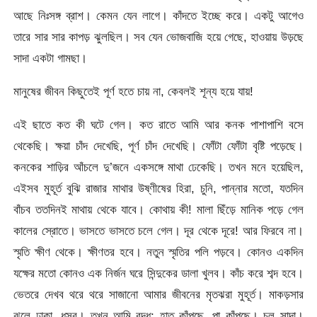
আছে নিঃসঙ্গ ব্রাশ। কেমন যেন লাগে। কাঁদতে ইচ্ছে করে। একটু আগেও
তারে সার সার কাপড় ঝুলছিল। সব যেন ভোজবাজি হয়ে গেছে, হাওয়ায় উড়ছে
সাদা একটা গামছা।
মানুষের জীবন কিছুতেই পূর্ণ হতে চায় না, কেবলই শূন্য হয়ে যায়!
এই ছাতে কত কী ঘটে গেল। কত রাতে আমি আর কনক পাশাপাশি বসে
থেকেছি। ক্ষয়া চাঁদ দেখেছি, পূর্ণ চাঁদ দেখেছি। ফোঁটা ফোঁটা বৃষ্টি পড়েছে।
কনকের শাড়ির আঁচলে দু’জনে একসঙ্গে মাথা ঢেকেছি। তখন মনে হয়েছিল,
এইসব মুহূর্ত বুঝি রাজার মাথার উষ্ণীষের হিরা, চুনি, পান্নার মতো, যতদিন
বাঁচব ততদিনই মাথায় থেকে যাবে। কোথায় কী! মালা ছিঁড়ে মানিক পড়ে গেল
কালের স্রোতে। ভাসতে ভাসতে চলে গেল। দূর থেকে দূরে! আর ফিরবে না।
স্মৃতি ক্ষীণ থেকে। ক্ষীণতর হবে। নতুন স্মৃতির পলি পড়বে। কোনও একদিন
যক্ষের মতো কোনও এক নির্জন ঘরে সিন্দুকের ডালা খুলব। কাঁচ করে শব্দ হবে।
ভেতরে দেখব থরে থরে সাজানো আমার জীবনের মৃতঝরা মুহূর্ত। মাকড়সার
ঝুলে ঢাকা, ধূসর। তখন আমি বৃদ্ধ; হাত কাঁপছে, পা কাঁপছে। চুল সাদা।