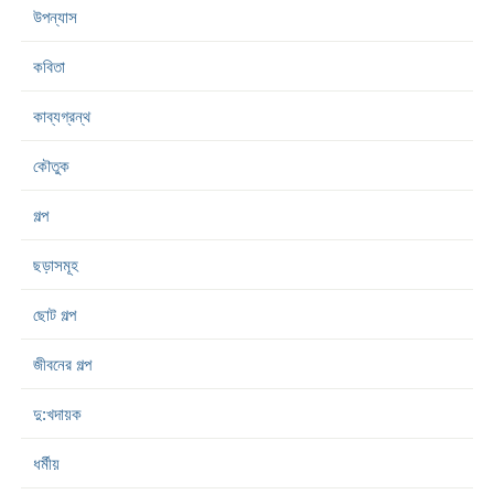
উপন্যাস
কবিতা
কাব্যগ্রন্থ
কৌতুক
গল্প
ছড়াসমূহ
ছোট গল্প
জীবনের গল্প
দু:খদায়ক
ধর্মীয়