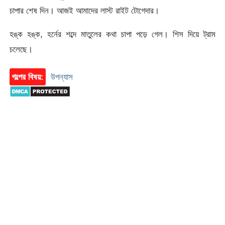
চাপার শেষ দিন। আজই আমাদের লাস্ট রাইট টোগেদার।
হঙ্ক হঙ্ক, হর্নের শব্দে মাতুলের কথা চাপা পড়ে গেল। শিস দিয়ে ট্রাম
চলেছে।
গল্পের বিষয়:
উপন্যাস