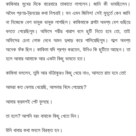
কাকিমার মুখের দিকে বারেবারে তাকাতে লাগলেন। জানি কী ভাবছিলেন।
অবৈধ প্রণয়-ট্রনয়ের কথা নিশ্চয়ই। মন এমন জিনিস! সেই মুহূর্তে কেন জানি
না নিজেকে বেশ ভাবুক ভাবুক লাগছিল। কাকিমাকে গল্পটা অবশ্য বেশ গুছিয়ে
বলতে পেরেছিলুম। অফিসে শরীর খারাপ বলে ছুটি নিতে হবে তো, তাই
অফিসের চেনা লোক দেখে অমন দুদ্দাড় করে পালিয়েছিলুম। গল্পে অবশ্য
অনেক ফঁক ছিল। কাকিমা যদি প্রশ্ন করতেন, উনিও কি ছুটিতে আছেন। তা
হলে আবার আমাকে আর একটা কিছু ভাবতে হত।
কাকিমা বললেন, তুমি আর বটঠাকুরও কিছু খেয়ে নাও, আসতে রাত হবে তো!
আমরা কত বেলায় খেয়েছি, আপনার খিদে পেয়েছে?
আমার ক্রমশই পেট ফুলছে।
তা হলে? আপনি বরং বাবাকে কিছু খেতে দিন।
উনি খাবার কথা শুনলে বিরক্ত হন।