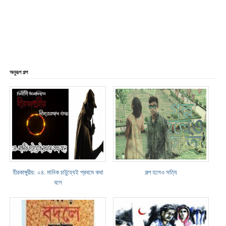
অনুরূপ গল্প
হীরকাঙ্গুরীয়: ০৪. মানিক চাটুয্যেই প্রথমে কথা
গল্প হলেও সত্যি
বলে