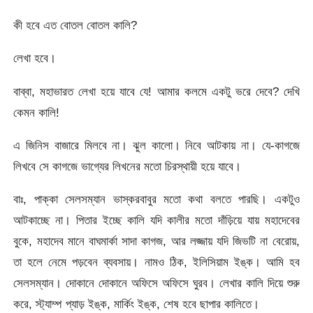
কী হবে এত বোতল বোতল কালি?
লেখা হবে।
বাব্বা, মহাভারত লেখা হয়ে যাবে যে! আমার কলমে একটু ভরে দেবে? দেখি
কেমন কালি!
এ জিনিস বাজারে মিলবে না। ঝুল কালো। নিবে আটকায় না। যে-কাগজে
লিখবে সে কাগজে ভাগ্যের লিখনের মতো চিরস্থায়ী হয়ে যাবে।
বাঃ, পাক্কা সেলসম্যান ভাস্করবাবুর মতো কথা বলতে পারছি। একটুও
আটকাচ্ছে না। পিতার ইচ্ছে কালি যদি কালীর মতো দাঁড়িয়ে যায় মহাদেবের
বুকে, মহাদেব মানে বাঘমার্কা সাদা কাগজ, আর লজ্জায় যদি জিভটি না বেরোয়,
তা হলে নেমে পড়বেন ব্যবসায়। নামও ঠিক, ইলিসিয়াম ইঙ্ক। আমি হব
সেলসম্যান। দোকানে দোকানে অফিসে অফিসে ঘুরব। লেখার কালি দিয়ে শুরু
করে, স্ট্যাম্প প্যাড় ইঙ্ক, মার্কিং ইঙ্ক, শেষ হবে ছাপার কালিতে।