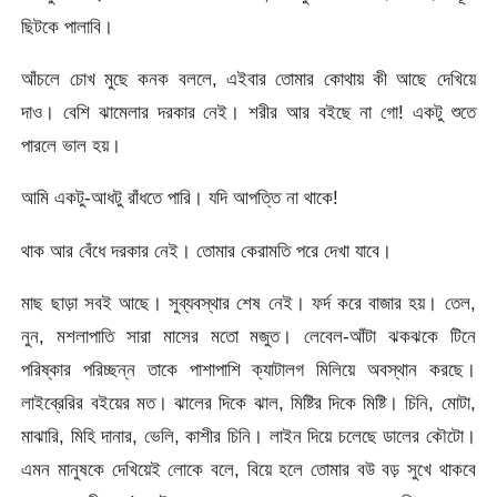
ছিটকে পালাবি।
আঁচলে চোখ মুছে কনক বললে, এইবার তোমার কোথায় কী আছে দেখিয়ে
দাও। বেশি ঝামেলার দরকার নেই। শরীর আর বইছে না গো! একটু শুতে
পারলে ভাল হয়।
আমি একটু-আধটু রাঁধতে পারি। যদি আপত্তি না থাকে!
থাক আর বেঁধে দরকার নেই। তোমার কেরামতি পরে দেখা যাবে।
মাছ ছাড়া সবই আছে। সুব্যবস্থার শেষ নেই। ফর্দ করে বাজার হয়। তেল,
নুন, মশলাপাতি সারা মাসের মতো মজুত। লেবেল-আঁটা ঝকঝকে টিনে
পরিষ্কার পরিচ্ছন্ন তাকে পাশাপাশি ক্যাটালগ মিলিয়ে অবস্থান করছে।
লাইব্রেরির বইয়ের মত। ঝালের দিকে ঝাল, মিষ্টির দিকে মিষ্টি। চিনি, মোটা,
মাঝারি, মিহি দানার, ভেলি, কাশীর চিনি। লাইন দিয়ে চলেছে ডালের কৌটো।
এমন মানুষকে দেখিয়েই লোকে বলে, বিয়ে হলে তোমার বউ বড় সুখে থাকবে