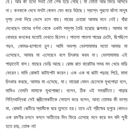
হে। আর কী হবে! সবই তো শেষ হয়ে গেছে। মা তোতা আর ফিরে আসবে
না। কনককে দেখে মনটা কেমন যেন করে উঠছে। স্বপ্নে পুরনো ঘটনা মানুষ
দৃশ্য দেখা দিয়ে ভেসে চলে যায়। মায়ের চেহারা আমার মনে নেই। যাঁরা
দেখেছেন তাদের বর্ণনা থেকে একটা সাদৃশ্য তৈরি হয়েছে কল্পনায়। আমার মা
বোধহয় কনকের মতোই দেখতে ছিলেন। পাতলা পাতলা পায়ের চেটো, ছিপছিপে
গড়ন, কোমর-ছাপানো চুল। আমি অবশ্য ভোলামামার মতো আমার মা
এসেছেন, আমার মা এসেছেন বলে চিৎকার করব না। ভোলামামার এই
পাড়াতেই বাস। মাছের ভেড়ি আছে। রোজ রাত বারোটার সময় মদ খেয়ে বাড়ি
ফেরেন। মামি রোজই ঝাটাপেটা করেন। এক এক ঘা ঝাটা পড়ছে পিঠে, মামা
চিৎকার করছে, আমার মা এসেছে, মা। মায়েরা যেমন ছেলেকে মুখপোড়া বলে,
মামিও তেমনি মামাকে মুখপোচ্ছা। বলেন, ঠিক ওই সময়টিতে। পাড়ার
গিন্নিবান্নিরা সেই স্ত্রীলোকটিকে সোহাগ করে বলেন, আহা তোমার কী ভাগ্য
মা, রোজই ঝেটিয়ে স্বামীকে ঘরে তুলতে হয়। তবে এই গ্রীষ্মের দুপুরে কোনও
এক রমণীর চলনে বলনে অতীতের দিন ফিরে এসেছে মনে করে মন যদি সুখী
হতে চায়, তোক না!