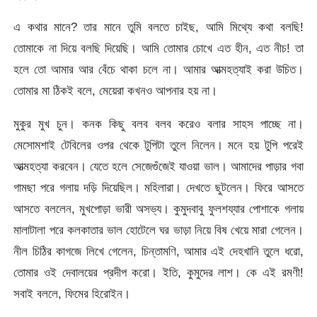
এ কথার মানে? তার মানে তুমি বলতে চাইছ, আমি মিথ্যে কথা বলছি!
তোমাকে না দিয়ে বলছি দিয়েছি। আমি তোমার চোখে এত হীন, এত নীচ! তা
হলে তো আমার আর বেঁচে থাকা চলে না। আমার আত্মহত্যাই করা উচিত।
তোমার মা ঠিকই বলে, মেয়েরা কখনও আপনার হয় না।
মুকুর মুখ চুন। কনক কিছু বলব বলব করেও বলার সাহস পাচ্ছে না।
মেসোমশাই টেবিলের ওপর থেকে টুপিটা তুলে নিলেন। মনে হয় টুপি পরেই
আত্মহত্যা করবেন। যেতে হলে সেজেগুঁজেই যাওয়া ভাল। আমাদের পাড়ার গবা
গামছা পরে গলায় দড়ি দিয়েছিল। মহিলারা। দেখতে ছুটলেন। ফিরে আসতে
আসতে বললেন, মুখপোড়া ভারী অসভ্য। কুমুদবাবু ফুলশয্যার পোশাকে গলায়
মালাটালা পরে কলকাতার ভাল হোটেলে ঘর ভাড়া নিয়ে বিষ খেয়ে মারা গেলেন।
নীল চিঠির কাগজে লিখে গেলেন, চিন্তামণি, আমার এই দেহখানি তুলে ধরো,
তোমার ওই দেবালয়ের প্রদীপ করো। ইতি, কুমুদের লাশ। কে এই রমণী!
সবাই বললে, ফিমের হিরোইন।