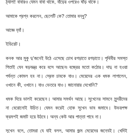
ঠ্যালা! বাবারও যেমন বাবা থাকে, যাঁড়ের ওপরেও ষাঁড় থাকে।
আমাকে প্রশ্ন করলেন, ছেলেটি কে? তোমার বন্ধু?
আজ্ঞে হ্যাঁ।
ইডিয়েট।
কনক আর মুকু দু’জনেই উঠে এসেছে চোখ রগড়াতে রগড়াতে। পৃথিবীর সমস্ত
পিতাই যেন ষড়যন্ত্র করে বসে আছেন৷ বজ্রের মতো কঠোর। দাদু না হওয়া
পর্যন্ত কোমল হব না। স্রেফ চাবকে যাও। মেয়েদের এক ধমক লাগালেন,
ওখানে কী, ওখানে। যাও ভেতরে যাও। জানোয়ার দেখোনি?
ধমক দিয়ে ভালই করেছেন। আমার সমর্থন আছে। সুখেনের সামনে সুন্দরীদের
না বেরোনোই উচিত। যেমন করেই হোক সুখেন ভাব জমাবে। উভয়পক্ষ
ক্রমশই জমাট হয়ে উঠবে। অন্য কেউ আর পাত্তা পাবে না।
সুখেন বলে, তোমরা যে যাই বলল, আমার জন্ম মেয়েদের জন্যেই। খেদিই