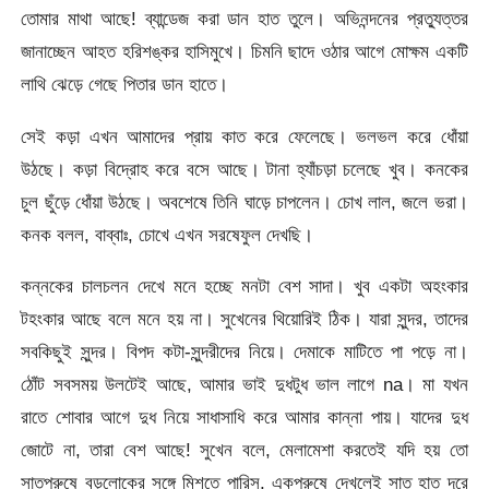
তোমার মাথা আছে! ব্যান্ডেজ করা ডান হাত তুলে। অভিনন্দনের প্রত্যুত্তর
জানাচ্ছেন আহত হরিশঙ্কর হাসিমুখে। চিমনি ছাদে ওঠার আগে মোক্ষম একটি
লাথি ঝেড়ে গেছে পিতার ডান হাতে।
সেই কড়া এখন আমাদের প্রায় কাত করে ফেলেছে। ভলভল করে ধোঁয়া
উঠছে। কড়া বিদ্রোহ করে বসে আছে। টানা হ্যাঁচড়া চলেছে খুব। কনকের
চুল ছুঁড়ে ধোঁয়া উঠছে। অবশেষে তিনি ঘাড়ে চাপলেন। চোখ লাল, জলে ভরা।
কনক বলল, বাব্বাঃ, চোখে এখন সরষেফুল দেখছি।
কন্নকের চালচলন দেখে মনে হচ্ছে মনটা বেশ সাদা। খুব একটা অহংকার
টহংকার আছে বলে মনে হয় না। সুখেনের থিয়োরিই ঠিক। যারা সুন্দর, তাদের
সবকিছুই সুন্দর। বিপদ কটা-সুন্দরীদের নিয়ে। দেমাকে মাটিতে পা পড়ে না।
ঠোঁট সবসময় উলটেই আছে, আমার ভাই দুধটুধ ভাল লাগে na। মা যখন
রাতে শোবার আগে দুধ নিয়ে সাধাসাধি করে আমার কান্না পায়। যাদের দুধ
জোটে না, তারা বেশ আছে! সুখেন বলে, মেলামেশা করতেই যদি হয় তো
সাতপুরুষে বড়লোকের সঙ্গে মিশতে পারিস, একপুরুষে দেখলেই সাত হাত দূরে