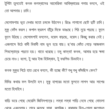
টুপিটা তুলতেই কনক কলম্বাসের আমেরিকা আবিষ্কারের গলায় বললে, ওই
তো আপনার। চাবি।
মেলোমশায় ভূত দেখার মতো চমকে উঠলেন। রিঙে লাগানো ছোট দুটি চাবি।
মুকু ফোঁস করল। কপাল ক্রমশ হাঁটুর দিকে ভাঙছে। পিঠ নুয়ে পড়ছে। ফুলে
ফুলে উঠছে। মেসোমশাই বললেন, বয়েস বাড়ছে, বয়েস। কিচ্ছু করার নেই।
এজলাসে উঠে বাদী বিবাদী নাম ভুল হয়ে যায়। ছ’বার কোঁত পেড়ে আজকাল
শিবস্তোত্র পড়তে হয়। বাতে ধরেছে। তবু কান্না! কনক, আমার হয়ে ক্ষমা
চেয়ে নাও। বলো, টু আর ইজ হিউম্যান, টু ফরগিভ ডিভাইন।
কনক মুকুর পিঠে হাত রেখে বললে, কী হচ্ছে কী? শুধু শুধু কাঁদছিস কেন?
দিদির কথায় ফল উলটো হল। মুকু হাপরের মতো ফুলতে লাগল আর সাপের
মতো হিসহিস।
বাড়ি ভরে গেছে মেয়েলি জিনিসপত্রে। লম্বা লম্বা শাড়ি নেমে গেছে দোতলা
থেকে একতলায়। তারে ঝুলছে সায়া, ব্লাউজ। বারান্দায় হিল-তোলা জুতোচুল