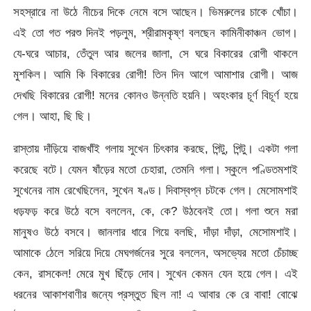
সহস্রারে না উঠে নীচের দিকে নেমে বসে আছেন। ভিমরুলের চাকে খোঁচা।
এই তো গত পরশু দিনই পড়লুম, শ্রীরামকৃষ্ণ বলছেন কামিনীকাঞ্চন ভোগ।
যে-ঘরে আচার, তেঁতুল আর জলের জালা, সে ঘরে বিকারের রোগী থাকলে
মুশকিল। আমি কি বিকারের রোগী! তিন দিন আগে আমাশার রোগী। আজ
দেখছি বিকারের রোগী! মনের কোনও উন্নতি হয়নি। অহংকার চূর্ণ বিচূর্ণ হয়ে
গেল। আহা, ছি ছি।
রাস্তায় দাঁড়িয়ে বাজখাঁই গলায় সুখেন চিৎকার করছে, পিন্টু, পিন্টু। একটা গলা
করেছে বটে। যেমন ষাঁড়ের মতো চেহারা, তেমনি গলা। স্কুলে পণ্ডিতমশাই
সুখেনের নাম রেখেছিলেন, সুখেন ষণ্ড। দিবাস্বপ্ন চটকে গেল। মেসোমশাই
ধড়ফড় করে উঠে বসে বললেন, কে, কে? উঠবেনই তো। গলা শুনে মরা
মানুষও উঠে বসবে। জানলার ধারে গিয়ে বলছি, দাঁড়া দাঁড়া, মেসোমশাই।
আমাকে ঠেলে সরিয়ে দিয়ে মেঘগর্জনের সুরে বললেন, অসভ্যের মতো চেঁচাচ্ছ
কেন, রাসকেল! মেরে মুখ ছিঁড়ে দোব। সুখেন কেমন যেন হয়ে গেল। এই
ধরনের আকাশবাণীর জন্যে প্রস্তুত ছিল না! এ আবার কে রে বাবা! বোঝে