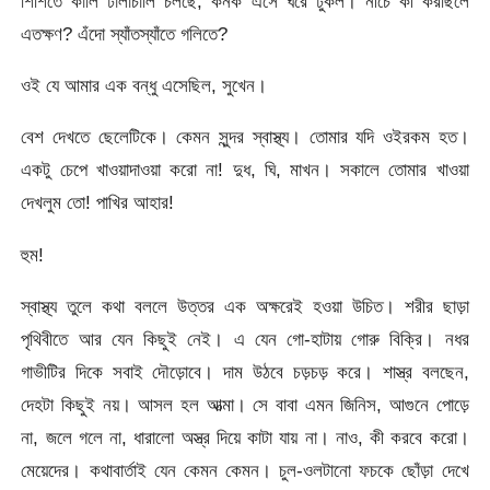
শিশিতে কালি ঢালাচালি চলছে, কনক এসে ঘরে ঢুকল। নীচে কী করছিলে
এতক্ষণ? এঁদো স্যাঁতস্যাঁতে গলিতে?
ওই যে আমার এক বন্ধু এসেছিল, সুখেন।
বেশ দেখতে ছেলেটিকে। কেমন সুন্দর স্বাস্থ্য। তোমার যদি ওইরকম হত।
একটু চেপে খাওয়াদাওয়া করো না! দুধ, ঘি, মাখন। সকালে তোমার খাওয়া
দেখলুম তো! পাখির আহার!
হুম!
স্বাস্থ্য তুলে কথা বললে উত্তর এক অক্ষরেই হওয়া উচিত। শরীর ছাড়া
পৃথিবীতে আর যেন কিছুই নেই। এ যেন গো-হাটায় গোরু বিক্রি। নধর
গাভীটির দিকে সবাই দৌড়োবে। দাম উঠবে চড়চড় করে। শাস্ত্র বলছেন,
দেহটা কিছুই নয়। আসল হল আত্মা। সে বাবা এমন জিনিস, আগুনে পোড়ে
না, জলে গলে না, ধারালো অস্ত্র দিয়ে কাটা যায় না। নাও, কী করবে করো।
মেয়েদের। কথাবার্তাই যেন কেমন কেমন। চুল-ওলটানো ফচকে ছোঁড়া দেখে