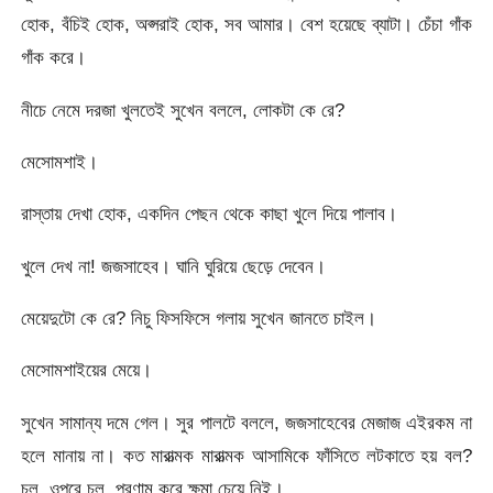
হোক, বঁচিই হোক, অপ্সরাই হোক, সব আমার। বেশ হয়েছে ব্যাটা। চেঁচা গাঁক
গাঁক করে।
নীচে নেমে দরজা খুলতেই সুখেন বললে, লোকটা কে রে?
মেসোমশাই।
রাস্তায় দেখা হোক, একদিন পেছন থেকে কাছা খুলে দিয়ে পালাব।
খুলে দেখ না! জজসাহেব। ঘানি ঘুরিয়ে ছেড়ে দেবেন।
মেয়েদুটো কে রে? নিচু ফিসফিসে গলায় সুখেন জানতে চাইল।
মেসোমশাইয়ের মেয়ে।
সুখেন সামান্য দমে গেল। সুর পালটে বললে, জজসাহেবের মেজাজ এইরকম না
হলে মানায় না। কত মারাত্মক মারাত্মক আসামিকে ফাঁসিতে লটকাতে হয় বল?
চল, ওপরে চল, প্রণাম করে ক্ষমা চেয়ে নিই।