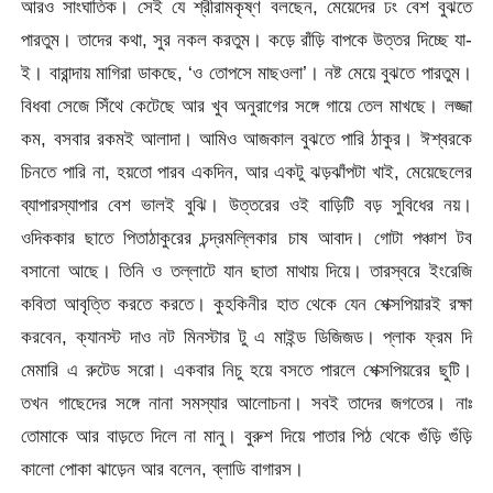
আরও সাংঘাতিক। সেই যে শ্রীরামকৃষ্ণ বলছেন, মেয়েদের ঢং বেশ বুঝতে
পারতুম। তাদের কথা, সুর নকল করতুম। কড়ে রাঁড়ি বাপকে উত্তর দিচ্ছে যা-
ই। বারান্দায় মাগিরা ডাকছে, ‘ও তোপসে মাছওলা’। নষ্ট মেয়ে বুঝতে পারতুম।
বিধবা সেজে সিঁথে কেটেছে আর খুব অনুরাগের সঙ্গে গায়ে তেল মাখছে। লজ্জা
কম, বসবার রকমই আলাদা। আমিও আজকাল বুঝতে পারি ঠাকুর। ঈশ্বরকে
চিনতে পারি না, হয়তো পারব একদিন, আর একটু ঝড়ঝাঁপটা খাই, মেয়েছেলের
ব্যাপারস্যাপার বেশ ভালই বুঝি। উত্তরের ওই বাড়িটি বড় সুবিধের নয়।
ওদিককার ছাতে পিতাঠাকুরের চন্দ্রমল্লিকার চাষ আবাদ। গোটা পঞ্চাশ টব
বসানো আছে। তিনি ও তল্লাটে যান ছাতা মাথায় দিয়ে। তারস্বরে ইংরেজি
কবিতা আবৃত্তি করতে করতে। কুহকিনীর হাত থেকে যেন শেক্সপিয়ারই রক্ষা
করবেন, ক্যানস্ট দাও নট মিনস্টার টু এ মাইন্ড ডিজিজড। প্লাক ফ্রম দি
মেমারি এ রুটেড সরো। একবার নিচু হয়ে বসতে পারলে শেক্সপিয়রের ছুটি।
তখন গাছেদের সঙ্গে নানা সমস্যার আলোচনা। সবই তাদের জগতের। নাঃ
তোমাকে আর বাড়তে দিলে না মানু। বুরুশ দিয়ে পাতার পিঠ থেকে গুঁড়ি গুঁড়ি
কালো পোকা ঝাড়েন আর বলেন, ব্লাডি বাগারস।