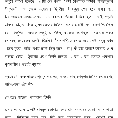
উনুনে আগুন পড়েছে। ধোঁয়া বের করার একটা কেরামতি আমার পিতাঠাকুরের
উদ্ভাবনী মাথা থেকে এসেছে। দ্বিতীয় বিশ্বযুদ্ধ শেষ হয়ে যাবার পর,
ডিসপোজালে এখানে-ওখানে নানারকমের জিনিস বিক্রি হত। সেই পড়তি
মালের আড়ত থেকে হরেকরকমের জিনিস কেনার একটা নেশা চেপে গিয়েছিল
বেশ কিছুদিন। অনেক কিছুই এসেছিল, কাজেও লেগেছিল। সবচেয়ে কাজে
লেগেছে জাহাজের একটা চিমনি। ঠ্যালাগাড়িতে লোড হয়ে সেই বস্তু যখন
পাড়ায় ঢুকল, হাতি দেখার মতো ভিড় জমে গেল। কী তার বাহার! কালোর ওপর
লালের ডোরা। ঠ্যালায় চেপে চিমনি চলেছে, পেছন পেছন চলেছে একপাল
কুচোকাঁচা। হইহই ব্যাপার।
প্রতিবেশী রকে দাঁড়িয়ে প্রশ্ন করলেন, আজ দেখছি পেল্লায় জিনিস পেয়ে গেছ
হরিশঙ্কর! ওটা কী?
দেখতেই পাচ্ছেন, জাহাজের চিমনি।
এবার তা হলে একটি মাস্তুল জোগাড় করে চাঁদ সদাগরের মতো ভেসে পড়ো
জলে। মিস্ত্রিকে হুকুম হল, ফিট করে রান্নাঘরের ছাদে। দেখেই তার