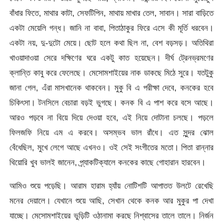
বাঁধার ফিতে, মাথার কাটা, সেফটিপিন, মাথায় মাখার তেল, সাবান। সারা বাড়িতে
একটা মেয়েলি গন্ধ। জানি না বাবা, পিতাঠাকুর ফিরে এসে কী মূর্তি ধরবেন।
একটা নয়, দু-দুটো মেয়ে। ছোট হলে কথা ছিল না, বেশ বড়সড়। অতিথিরা
খাওয়াদাওয়া সেরে দক্ষিণের ঘরে একটু কাত হয়েছেন। দীর্ঘ ট্রেনভ্রমণের
ক্লান্তি কাবু করে ফেলেছে। মেসোমশাইয়ের নাক ডাকছে মিঠে সুরে। যতটুকু
জানা গেল, এঁরা মাসখানেক থাকবেন। মুকু বি এ পরীক্ষা দেবে, কনকের হবে
চিকিৎসা। টনসিলে বেচারা বড়ই ভুগছে। কনক বি এ পাশ করে বসে আছে।
আরও পড়বে না বিয়ে দিয়ে দেওয়া হবে, এই নিয়ে দোটানা চলছে। পড়লে
ফিলজফি নিয়ে এম এ করবে। অসম্ভব ভাল রাঁধে। এত সুন্দর ঝোল
বেঁধেছিল, মুখে লেগে আছে এখনও। ওই সেই সংগীতের মতো। পিতা রান্নার
থিয়োরি খুব ভালই জানেন, প্র্যাকটিক্যালে কনকের কাছে গোহারান হারবেন।
আমিও শুয়ে পড়েছি। আরাম হারাম হ্যাঁয় নোটিশটি আপাতত উলটে রেখেছি
মনের দেয়ালে। যেখানে শুয়ে আছি, সেখান থেকে কনক আর মুকুর পা দেখা
যাচ্ছে। মেসোমশাইয়ের ভুড়িটি ওঠানামা করছে নিশ্বাসের তালে তালে। নির্জন