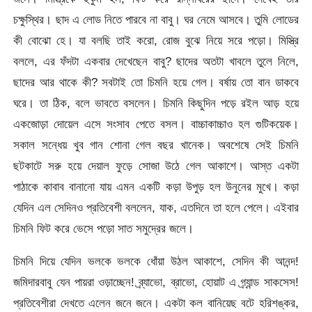
চক্ষুস্থির। ছাদ এ লোড নিতে পারবে না বাবু। ঘর নেমে আসবে। তুমি লোডের
কী বোঝো হে। যা বলছি তাই করো, রোজ বুঝে নিয়ে সরে পড়ো। মিস্ত্রি
বললে, এর ফঁদটা একবার দেখেছেন বাবু? ছাদের অতটা খাবলে তুলে নিলে,
ছাদের আর থাকে কী? সবটাই তো চিমনি হয়ে গেল। বর্ষায় তো বান ডাকবে
ঘরে। তা ঠিক, বলে ভাবতে বসলেন। চিমনি কিছুদিন পড়ে রইল আড় হয়ে
একজোড়া দোয়েল এসে সংসাব পেতে বসল। বাচ্চাকাচ্চাও হল গুটিকয়েক।
সকাল সন্ধেয় খুব গান শোনা গেল বছর খানেক। অবশেষে সেই চিমনি
ছটকাটে সরু হয়ে দেয়াল ফুড়ে সোজা উঠে গেল আকাশে। আস্ত একটা
পাঠাকে কাবাব বানানো যায় এমন একটি কড়া উপুড় হল উনুনের মুখে। কড়া
যেদিন এল সেদিনও প্রতিবেশী বললেন, যাক, এতদিনে তা হলে পেলে। এইবার
চিমনি ফিট করে ভেসে পড়ো সাত সমুদ্রের জলে।
চিমনি দিয়ে যেদিন ভলকে ভলকে ধোঁয়া উঠল আকাশে, সেদিন কী আনন্দ!
জমিদারবাবু যেন পায়রা ওড়াচ্ছেন! ব্র্যাভো, ব্রাভো, হোয়াট এ গ্র্যান্ড সাকসেস!
প্রতিবেশীরা দেখতে এলেন জনে জনে। একটা কল বানিয়েছ বটে হরিশঙ্কর,