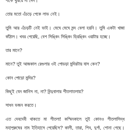
পাকে ঘুরিয়ে না দেন।
তোর মতো এঁচড়ে পেকে লাভ নেই।
তুমি আর এঁচড়টি নেই ভাই। মেঘে মেঘে মন্দ বেলা হয়নি। তুমি একটা খাজা
কাঁঠাল। খবর পেয়েছি, বেশ সিঙ্কিং সিঙ্কিং ড্রিঙ্কিং ওয়াটার হচ্ছে।
তার মানে?
মানে? তুই আজকাল রেগুলার ওই পোডড়া মন্দিরটায় যাস কেন?
কোন পোড়ো মন্দির?
কিছুই যেন জানিস না, না? বিন্দুবালার শীতলাতলায়?
সাধন ভজন করতে।
এত দেবদেবী থাকতে মা শীতলা! কস্মিনকালে তুই কোনও শীতলাসিদ্ধ
মহাপুরুষের নাম ইতিহাসে পেয়েছিস? কালী, তারা, শিব, দুর্গা, শোনা গেছে।