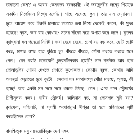
তাকানো কেন? এ আবার কেমনতর ব্রহ্মচারী! ওই জবাসুন্দরীর জন্যে পিতাকে
একদিন নির্ভেজাল মিথ্যে বলেছি। গাছে এসেছে ফুল। তার নাম স্নোবল।
চুলে আয়েশ করে চিরুনি চালাতে চালাতে জবা নিজে থেকেই বললে, কী সুন্দর
হয়েছে! ব্যস, আর যায় কোথায়? মনের সাঁকো নড়ে ঝপাত করে জলে। ফুলের
ব্যাখ্যানা হল পনেরো মিনিট। জবা হেসে হেসে, চোখ বড় বড় করে, ছোট ছোট
করে, মাথার ওপর হাত ঘুরিয়ে চুল বাঁধতে বাঁধতে, খোঁপা করতে করতে শুনে
গেল। যেন কতই মনোযোগী চন্দ্রমল্লিকার ছাত্রী! লাল ব্লাউজ আর হাত
তোলাতুলির শোভা দেখতে দেখতে কুপোকাত। কোথায় ব্রহ্ম, কোথায় আদি
অনন্ত! স্রোতের মুখে কুটো। সেয়ানা মন মাঝেমধ্যে খোঁচা মারছে, অ্যায়, কী
হচ্ছে! আর একটা মন সঙ্গে সঙ্গে ধমকে উঠছে, চোপ। একে বলে সৌন্দর্যের
শিল্পীসুলভ কদর। নারীর সৌন্দর্য। কালিদাস বড়, না লোমপাদ মুনি বড়?
র‍্যাফেল, দাভিনচি, না স্বামী অঘোরানন্দ! ঈশ্বর তা হলে মহিলাদের সৃষ্টি
করেছিলেন কেন?
বাসশ্চিত্ৰং মধু নয়নয়োর্বিভ্রমাদেশ দক্ষং