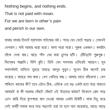
Nothing begins, and nothing ends.
That is not paid with moan.
For we are born in other’s pain
and perish in our own.
মাথায় মাথায় তিনটে ম্যাগনাম সাইজের বউ। গতর যেন ফেটে পড়ছে। তেমনই
বেশবাস। সখি আমায় ধরো ধরো। মালা পরো পরো। পুরুষ একজন। কদাচিৎ
তাঁকে দেখা যায়। ঘাড়ে শাঁস বের করা চুলের ছাঁট। ঠোঁটদুটো পুরুপুরু।
সিল্কের পাঞ্জাবি। দিশি ধুতি। তিনি যেন সবসময় এলিয়েই আছেন। মুখ
সদাসর্বদাই হাসিতে তুবড়ে তাবড়ে আলুর পুতুল। সুখেন ঠিক জলেই চার
করেছে। মাছের নাম জবা। বেশ খেলিয়ে মাছ। আমার তাতে কাঁচকলা। বেল
পাকিলে কাকের কী? তবে এটাও ঠিক, এদিকে এত বড় একটা ছাত পড়ে থাকতে
আমারই বা কী দরকার ঘেঁষটে ঘেঁষটে ওই উত্তরে যাবার? বিকেলে রোদ পড়ে
এলে ঝারি নিয়ে ফুলগাছে জল দেওয়া আমার একটা ডিউটি। মাথা নিচু করে
সেই কর্মটি সমাধা করে সরে পড়লেই হয়! তা হলে অত বারেবারে, আড়ে আড়ে