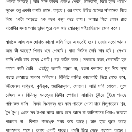
গেরুয়া নিয়েছে। তার সঙ্গে কারুর কোনও প্রেম, ভালবাসা, বিয়ে হতে পারে?
সুখেন শুধু একটা কথাই জানে, যন্তর। ওর বাবার উচিত ছেলের শ’খানেক বিয়ে
দিয়ে একটা আড়তে এক বছর বন্ধ করে রাখা। আমার পিতা যেমন রাত
বারোটার সময় গলায় ডান্ডা পুরে এক জার মোরব্বা খাইয়েছিলেন জোর করে।
মায়াকে আজ এক দোয়াত কালো কালি দিয়ে আসতেই হবে। দেবার মতো আমার
আর কী আছে? পিতার ধনে পোদ্দারি। নানা জিনিস তৈরি তার হবি। লেখার
কালি তৈরি তার মধ্যে একটি। বড় কঠিন কাজ। সবচেয়ে দুরূহ কেরামতি হল
কালো কালি তৈরি। এতটুকু তলানি পড়বে না, ঝরনা কলমের মুখ দিয়ে সূক্ষ্ম
ধারায় বেরোতে থাকবে অবিরাম। বিলিতি কালির কাছাকাছি নিয়ে যেতে হবে,
স্টিফেনস সক্রিপ, কুইঙ্ক, ওয়াটারম্যান, সোয়ান। সারি সারি বোতল, মুখে
ফেঁদল আর বিভিন্ন ঘনত্বের ফিল্টার পেপার। সারাদিন চুঁইয়ে চুঁইয়ে পড়ছে
পরিশ্রুত কালি। নির্জন নিঃস্তব্ধ ঘরে কান পাতলে শোনা যাবে বিলুপতনের শব্দ,
টুপ টুপ। এমন সব উপমা মাঝে মাঝে মনে আসে যা কালিদাসের পিতাও ভাবতে
পারবেন না। বিশাল পালঙ্কে সময় শুয়ে আছে। ডান হাত ঝুলে আছে
পালঙ্কের পাশে। তলায় একটি পাত্র। ধমনী চিরে গেছে ধারালো অস্ত্রে।