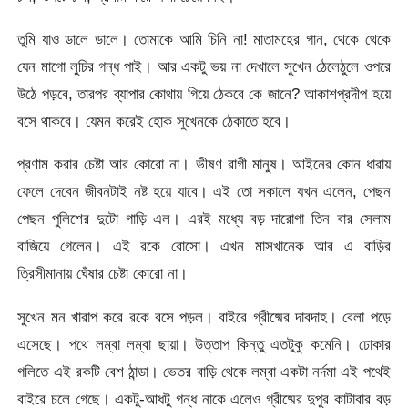
তুমি যাও ডালে ডালে। তোমাকে আমি চিনি না! মাতামহের গান, থেকে থেকে
যেন মাগো লুচির গন্ধ পাই। আর একটু ভয় না দেখালে সুখেন ঠেলেঠুলে ওপরে
উঠে পড়বে, তারপর ব্যাপার কোথায় গিয়ে ঠেকবে কে জানে? আকাশপ্রদীপ হয়ে
বসে থাকবে। যেমন করেই হোক সুখেনকে ঠেকাতে হবে।
প্রণাম করার চেষ্টা আর কোরো না। ভীষণ রাগী মানুষ। আইনের কোন ধারায়
ফেলে দেবেন জীবনটাই নষ্ট হয়ে যাবে। এই তো সকালে যখন এলেন, পেছন
পেছন পুলিশের দুটো গাড়ি এল। এরই মধ্যে বড় দারোগা তিন বার সেলাম
বাজিয়ে গেলেন। এই রকে বোসো। এখন মাসখানেক আর এ বাড়ির
ত্রিসীমানায় ঘেঁষার চেষ্টা কোরো না।
সুখেন মন খারাপ করে রকে বসে পড়ল। বাইরে গ্রীষ্মের দাবদাহ। বেলা পড়ে
এসেছে। পথে লম্বা লম্বা ছায়া। উত্তাপ কিন্তু এতটুকু কমেনি। ঢোকার
গলিতে এই রকটি বেশ ঠান্ডা। ভেতর বাড়ি থেকে লম্বা একটা নর্দমা এই পথেই
বাইরে চলে গেছে। একটু-আধটু গন্ধ নাকে এলেও গ্রীষ্মের দুপুর কাটাবার বড়