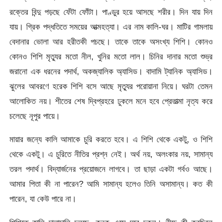
রক্তের বিন্দু পড়ছে ফেঁটা ফোঁটা। পাণ্ডুর হয়ে আসছে শরীর। দিন যায় দিন
যায়। গ্রিক পদ্ধতিতে সময়ের আত্মহত্যা। এর নাম কালি-ঘর। মাটির গামলায়
বেদানার ভোলা আর হরীতকী পচছে। তাকে তাকে অসংখ্য শিশি। কোনও
কোনও শিশি মৃত্যুর মতো নীল, খুনির মতো লাল। চিনির দানার মতো শুভ্র
জরানো এক ধরনের পদার্থ, অকজ্যালিক অ্যাসিড। বাদামি ট্যানিক অ্যাসিড।
ঝুলের আবরণে হরেক শিশি বসে আছে মৃত্যুর পরোয়ানা নিয়ে। ঘরটা তেমন
আলোকিত নয়। শীতের শেষ দ্বিপ্রহরে ঢুকলে মনে হবে প্রেতাত্মা নৃত্য করে
চলেছে নূপুর পায়ে।
মায়ার জন্যে কালি আমাকে চুরি করতে হবে। এ শিশি থেকে একটু, ও শিশি
থেকে একটু। এ চুরিতে নীতির প্রশ্ন নেই। অর্থ নয়, অলংকার নয়, সামান্য
তরল পদার্থ। বিদ্যার্জনের প্রয়োজনে লাগবে। তা ছাড়া একটা গর্বও আছে।
আমার পিতা কী না পারেন? আমি সামান্য হলেও তিনি অসামান্য। কত কী
পারেন, যা কেউ পারে না।