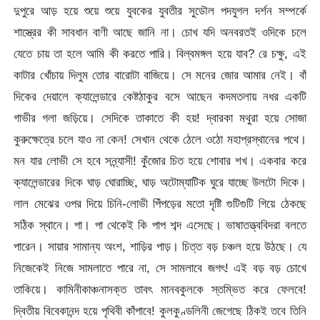
দুপুরে আড় হয়ে শুয়ে শুয়ে যুবকের যুবতীর সুডৌল পদযুগল দর্শন সম্পর্কে
শাস্ত্রের কী সাবধান বাণী আছে জানি না। চোখ যদি অনবরতই ওদিকে চলে
যেতে চায় তা হলে আমি কী করতে পারি। বিল্বমঙ্গল হয়ে যাব? রে চক্ষু, এই
কাটার খোঁচায় দিলুম তোর বারোটা বাজিয়ে। সে মনের জোর আমার নেই। বাঁ
দিকের দেয়ালে ক্যালেন্ডারে কেষ্টঠাকুর বসে আছেন কদমতলায় নধর একটি
গাভীর গলা জড়িয়ে। সেদিকে তাকাতে কী হয়! দ্বারকা মথুরা হয়ে সোজা
কুরুক্ষেত্রে চলে যাও না কেন! সেখান থেকে ঠেলে ওঠো মহাপ্রস্থানের পথে।
মন যার লোভী সে হবে সন্ন্যাসী! কুঁজোর চিত হয়ে শোবার শখ। একবার করে
ক্যালেন্ডারের দিকে ঘাড় ঘোরাচ্ছি, ঘাড় অটোম্যাটিক ঘুরে যাচ্ছে উলটো দিকে।
লাল মেঝের ওপর দিয়ে চিনি-লোভী পিঁপড়ের মতো দৃষ্টি গুটিগুটি গিয়ে ঠেকছে
সঠিক স্থানে। পা। পা থেকেই কি পাপ শব্দ এসেছে। ভাষাতত্ত্ববিদরা বলতে
পারেন। সায়ার সামান্য অংশ, শাড়ির পাড়। চিত্ত বড় চঞ্চল হয়ে উঠছে। যে
নিজেকেই নিজে সামলাতে পারে না, সে সামলাবে জগৎ! এই বড় বড় চোখে
তাকিয়ে। কামিনীকাঞ্চনাসক্ত তাবৎ মানবকুলকে স্তম্ভিত করে ফেলবে!
দ্বিতীয় বিবেকানন্দ হয়ে পৃথিবী কাঁপাবে! কুলকুণ্ডলিনী জেগেছে ঠিকই তবে তিনি