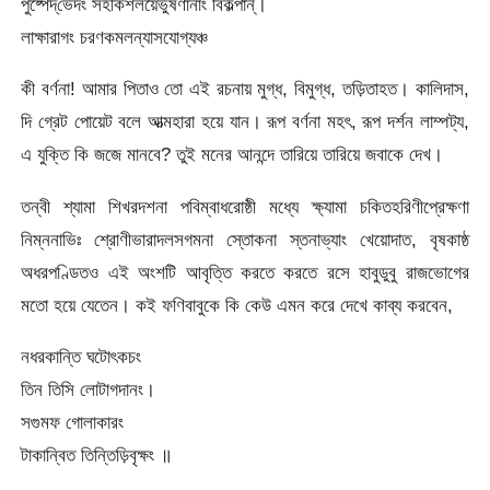
পুষ্পেদ্‌ভেদং সহকিশলয়ৈর্ভুষণানাং বিকল্পান্‌।
লাক্ষারাগং চরণকমলন্যাসযোগ্যঞ্চ
কী বর্ণনা! আমার পিতাও তো এই রচনায় মুগ্ধ, বিমুগ্ধ, তড়িতাহত। কালিদাস,
দি গ্রেট পোয়েট বলে আত্মহারা হয়ে যান। রূপ বর্ণনা মহৎ, রূপ দর্শন লাম্পট্য,
এ যুক্তি কি জজে মানবে? তুই মনের আনন্দে তারিয়ে তারিয়ে জবাকে দেখ।
তন্বী শ্যামা শিখরদশনা পবিম্বাধরোষ্ঠী মধ্যে ক্ষ্যামা চকিতহরিণীপ্রেক্ষণা
নিম্ননাভিঃ শ্রোণীভারাদলসগমনা স্তোকনা স্তনাভ্যাং খেয়োদাত, বৃষকাষ্ঠ
অধরপণ্ডিতও এই অংশটি আবৃত্তি করতে করতে রসে হাবুডুবু রাজভোগের
মতো হয়ে যেতেন। কই ফণিবাবুকে কি কেউ এমন করে দেখে কাব্য করবেন,
নধরকান্তি ঘটোৎকচং
তিন তিসি লোটাগদানং।
সগুমফ গোলাকারং
টাকান্বিত তিন্তিড়িবৃক্ষং ॥