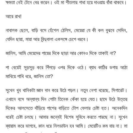
ক্ষমতা নেই টেনে বের করেন। ওই মা শীতলার গাধা হয়ে দাওয়ায় বাঁধা থাকবে।
আরে রাখ!
নাবালক ছেলে, বাড়ি বসে হেঁশেল ঠেলিস, মেয়েরা যে কী কল বুঝবে সেদিন,
যেদিন ছায়া, মায়া আর বিন্দুবালা একসঙ্গে চেপে ধরবে।
জানিস, আমি মেয়েদের পায়ের দিকে ছাড়া আর কোনও দিকে তাকাই না?
পা বেয়েই সুড়সুড় করে পিঁপড়ে ওপর দিকে ওঠে। ব্যাধ কাঠির ডগায় আঠা
মাখিয়ে পাখি ধরে, জানিস তো?
সুখেন খুব খানিকটা জ্ঞান দান করে উঠে পড়ল। নতুন নেশা ধরেছে, সিগারেট।
এখানে বসে অন্যান্য দিন গোটা তিনেক কেঁকা হয়ে যেত। ছাদে উঠে উত্তর
দিকের আলসেতে দাঁড়িয়ে পাশের বাড়িতে টোপ ফেলার চেষ্টা হত। অনেকদিন
ধরেই চেষ্টা চলছে। আমার জন্যেই বিশেষ সুবিধে করতে পারছে না। সুখেন
ব্যায়াম করে ভাগবে, কান ধরে নিলডাউন হব আমি। মেয়েটিও কম যায় না। মা