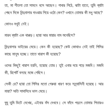
তা, মা শীতলা তো সামনে বসে আছেন। গাধার পিঠে, ঝাটা হাতে, তুমি ব্যাটা
পেছন দিকে বিন্দুবালার দাওয়ায় গিয়ে ওঠো কেন? ওখানে তোমার কী মধু আছে?
কোনও মধুই নেই।
মারব ব্যাটা এক থাপ্পড়। ছায়া আর মায়ার নাম শুনেছিস?
বিন্দুবালার ভাইয়ের মেয়ে। কেন কী হয়েছে? কেউ কোথাও নেই তাই পিসির
কাছে মানুষ হচ্ছে। তাতে খারাপ কী হয়েছে?
ওদের কিছুই খারাপ হয়নি, হয়েছে তোর। তুই এবার দয়ে পড়ে মজবি। মজবি
কী, রিপোর্ট বলছে মজে গেছিস।
সেকী রে? ছায়া তো পিসির মতো গেরুয়া ধারণ করে সন্ন্যাসিনী হয়েছে। আর
মায়া? অতি সাদাসিধে ভাল মেয়ে।
ঘুঘু তুমি ভিটে দেখেছ, এইবার ফঁদ দেখবে। সে ফাঁদে পড়লে তোমার পিতারও