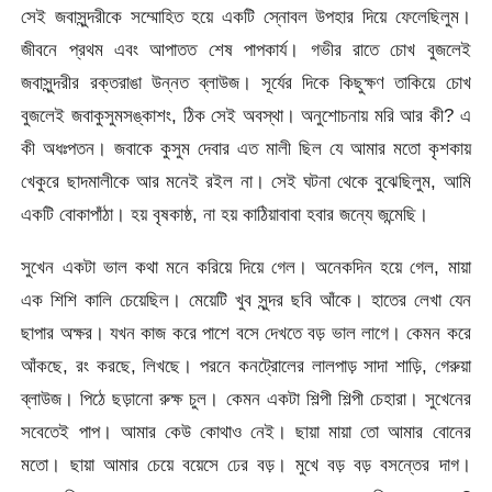
সেই জবাসুন্দরীকে সম্মোহিত হয়ে একটি স্নোবল উপহার দিয়ে ফেলেছিলুম।
জীবনে প্রথম এবং আপাতত শেষ পাপকার্য। গভীর রাতে চোখ বুজলেই
জবাসুন্দরীর রক্তরাঙা উন্নত ব্লাউজ। সূর্যের দিকে কিছুক্ষণ তাকিয়ে চোখ
বুজলেই জবাকুসুমসঙ্কাশং, ঠিক সেই অবস্থা। অনুশোচনায় মরি আর কী? এ
কী অধঃপতন। জবাকে কুসুম দেবার এত মালী ছিল যে আমার মতো কৃশকায়
খেকুরে ছাদমালীকে আর মনেই রইল না। সেই ঘটনা থেকে বুঝেছিলুম, আমি
একটি বোকাপাঁঠা। হয় বৃষকাষ্ঠ, না হয় কাঠিয়াবাবা হবার জন্যে জন্মেছি।
সুখেন একটা ভাল কথা মনে করিয়ে দিয়ে গেল। অনেকদিন হয়ে গেল, মায়া
এক শিশি কালি চেয়েছিল। মেয়েটি খুব সুন্দর ছবি আঁকে। হাতের লেখা যেন
ছাপার অক্ষর। যখন কাজ করে পাশে বসে দেখতে বড় ভাল লাগে। কেমন করে
আঁকছে, রং করছে, লিখছে। পরনে কনট্রোলের লালপাড় সাদা শাড়ি, গেরুয়া
ব্লাউজ। পিঠে ছড়ানো রুক্ষ চুল। কেমন একটা শিল্পী শিল্পী চেহারা। সুখেনের
সবেতেই পাপ। আমার কেউ কোথাও নেই। ছায়া মায়া তো আমার বোনের
মতো। ছায়া আমার চেয়ে বয়েসে ঢের বড়। মুখে বড় বড় বসন্তের দাগ।