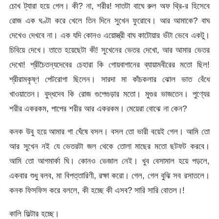
চোখ ট্যারা হয়ে গেল। কী? না, শরীর! সাতটা বাঘে রুল অফ থ্রি-র হিসেবে
রোজ এক ঘণ্টা করে খেলে তিন দিনে সুখেন ফুরোবে। আর আমাকে? বাঘ
দেখেও দেখবে না। এক যদি কোনও এয়োস্ত্রী বাঘ কাটোয়ার ভঁটা ভেবে একটু।
চিবিয়ে দেখে। তাতে হয়েছেটা কী! সুখেনের ভেতর দেখো, আর আমার ভেতর
দেখো! শ্রীচৈতন্যদেবের চেহারা কি গোয়বাগানের ব্যায়ামবীরের মতো ছিল!
শ্রীরামকৃষ্ণ পেটরোগা ছিলেন। সারদা মা কাঁচকলার ঝোল ভাত বেঁধে
খাওয়াতেন। বুদ্ধদেব কি রোজ গুপেগুড়ার মতো। মুগুর ভাজতেন। পুণ্যের
শরীর একরকম, পাপের শরীর আর একরকম। মেয়েরা বোঝে না কেন?
কনক উবু হয়ে আমার গা ঘেঁষে বসল। বসল তো ভারী বয়েই গেল। আমি তো
আর সুখেন নই যে ভেতরটা জল থেকে তোলা মাছের মতো ছটফট করবে।
আমি তো আগমার্কা ঘি। কোনও ভেজাল নেই। খুব বেসামাল হয়ে পড়লে,
একবার শুধু বলব, মা বিপত্তারিণী, রক্ষা করো। গেল, গেল বুঝি সব রসাতলে।
কনক ফিসফিস করে বললে, কী হচ্ছে কী এসব? সারি সারি বোতল।!
কালি ফিল্টার হচ্ছে।