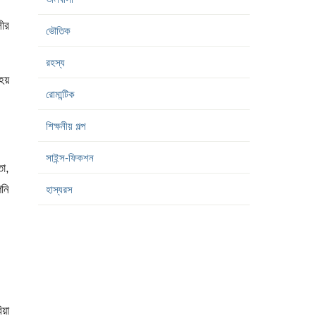
লীর
ভৌতিক
রহস্য
হয়
রোমান্টিক
শিক্ষনীয় গল্প
সাইন্স-ফিকশন
তা,
নি
হাস্যরস
য়া