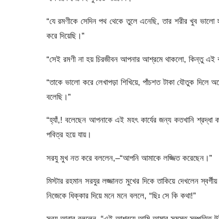
“যে রমণীকে সেদিন পথ থেকে তুলে এনেছি, তার শরীর খুব ভালো হয়
করে দিয়েছি।”
“সেই রমণী না হয় চিরজীবন আপনার আশ্রমে থাকলো, কিন্তু এই 
“তাকে ভালো করে লেখাপড়া শিখিয়ে, পাঁচশত টাকা যৌতুক দিলে অ
বলেছি।”
“হ্যাঁ,! বলেছেন আপনাকে এই মহৎ কার্যের জন্য কতখানি শ্রদ্ধ
পবিত্র হয়ে যায়।
সরযু মুখ নত করে বললেন,–“আপনি আমাকে লজ্জিত করেছেন।”
মিস্টার রহমান সরযুর লজ্জানত মুখের দিকে তাকিয়ে দেখলেন স্বর্
নিজেকে ধিক্কার দিয়ে মনে মনে বললে, “ছিঃ সে কি কথা!”
সরযু আবার বললেন–“এই আশ্রয়ে আমি আমার সমস্ত সম্পত্তি উইল ক