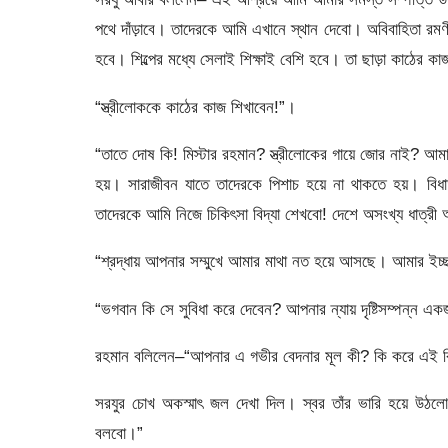
পথে দাঁড়াবে। তাদেরকে আমি এখানে স্থান দেবো। অবিবাহিতা রমণীর ব
হবে। শিল্পের মধ্যে সেলাই শিক্ষাই বেশি হবে। তা ছাড়া কাঠের ক
“স্ত্রীলোককে কাঠের কাজ শিখাবেন!”।
“তাতে দোষ কি! মিস্টার রহমান? স্ত্রীলোকের গায়ে জোর নাই? আমা
হয়। সারাজীবন যাতে তাদেরকে পিশাচ হয়ে না থাকতে হয়। বিধা
তাদেরকে আমি নিজে চিকিৎসা বিদ্যা শেখবো! দেশে অসংখ্য ধাত্রী
“শ্রদ্ধায় আপনার সম্মুখে আমার মাথা নত হয়ে আসছে। আমার ই
“ভগবান কি সে সুবিধা করে দেবেন? আপনার ন্যায় দৃষ্টিসম্পন্ন এ
রহমান বলিলেন–“আপনার এ গভীর বেদনার মূল কী? কি করে এই ব
সরযুর চোখ অকস্মাৎ জল দেখা দিল। স্বর তাঁর ভারি হয়ে উঠ
বলবো।”