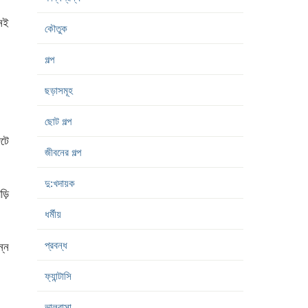
নেই
কৌতুক
গল্প
ছড়াসমূহ
ছোট গল্প
িটে
জীবনের গল্প
দু:খদায়ক
ড়ি
ধর্মীয়
প্রবন্ধ
ন্ন
ফ্যান্টাসি
ভালবাসা