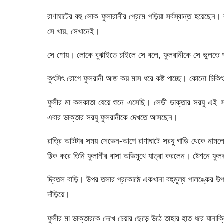
রাণাঘাটের বহু লোক ফুলারানীর প্রেমে পড়িয়া সর্বস্বান্ত হয়েছে
সে খায়, সেখানেই।
সে শোয়। লোকে বুঝাইতে চাইলে সে বলে, ফুলরানীকে সে ভুলতে 
কুৎসিৎ রোগে ফুলরানী আজ কয় মাস ধরে কষ্ট পাচ্ছে। কোনো চিকিৎস
ফুলীর মা কলকাতা যেয়ে শুনে এসেছি। লেডী ডাক্তার সরযু এই সম
এবার ডাক্তার সরযু ফুলরানীকে দেখতে আসছেন।
রাত্রি আটটার সময় সেভেন-আপে রাণাঘাটে সরযু গাড়ি থেকে না
ঠিক করে তিনি ফুলানীর বাসা অভিমুখে যাত্রা করলেন। ষ্টেশনে ফু
দ্বিতল বাড়ি। উপর তলার প্রকোষ্ঠে একখানা বহুমূল্য পালঙ্কের উ
দাঁড়িয়ে।
ফুলীর মা ডাক্তারকে দেখে চেয়ার ছেড়ে উঠে তাহার হাত ধরে যানাক্লিষ