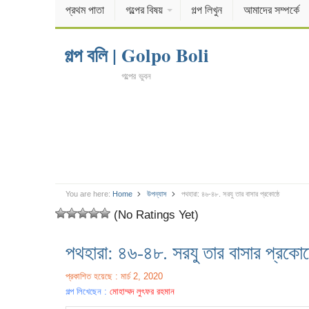
প্রথম পাতা
গল্পের বিষয়
গল্প লিখুন
আমাদের সম্পর্কে
গল্প বলি | Golpo Boli
গল্পের ভুবন
You are here:
Home
উপন্যাস
পথহারা: ৪৬-৪৮. সরযু তার বাসার প্রকোষ্ঠে
(No Ratings Yet)
পথহারা: ৪৬-৪৮. সরযু তার বাসার প্রকোষ্
প্রকাশিত হয়েছে : মার্চ 2, 2020
গল্প লিখেছেন :
মোহাম্মদ লুৎফর রহমান