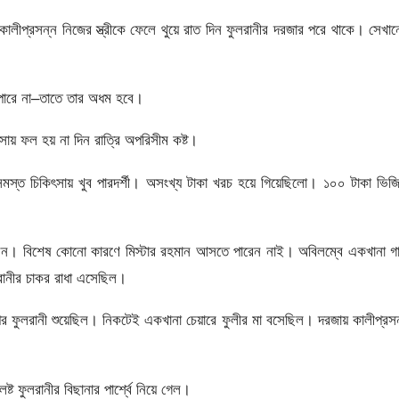
ন। কালীপ্রসন্ন নিজের স্ত্রীকে ফেলে থুয়ে রাত দিন ফুলরানীর দরজার পরে থাকে। সেখা
পারে না–তাতে তার অধম হবে।
ায় ফল হয় না দিন রাত্রি অপরিসীম কষ্ট।
স্ত চিকিৎসায় খুব পারদর্শী। অসংখ্য টাকা খরচ হয়ে গিয়েছিলো। ১০০ টাকা ভিজ
মলেন। বিশেষ কোনো কারণে মিস্টার রহমান আসতে পারেন নাই। অবিলম্বে একখানা গা
লরানীর চাকর রাধা এসেছিল।
পর ফুলরানী শুয়েছিল। নিকটেই একখানা চেয়ারে ফুলীর মা বসেছিল। দরজায় কালীপ্রস
্ট ফুলরানীর বিছানার পার্শ্বে নিয়ে গেল।