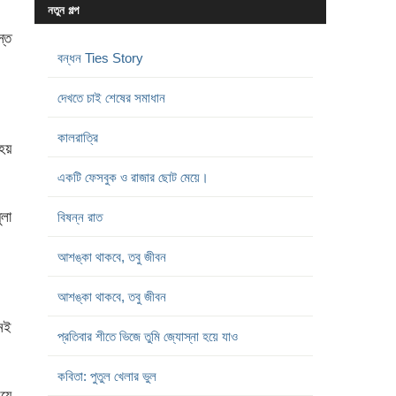
নতুন গল্প
স্ত
বন্ধন Ties Story
দেখতে চাই শেষের সমাধান
কালরাত্রি
হয়
একটি ফেসবুক ও রাজার ছোট মেয়ে।
ুলা
বিষন্ন রাত
আশঙ্কা থাকবে, তবু জীবন
আশঙ্কা থাকবে, তবু জীবন
নেই
প্রতিবার শীতে ভিজে তুমি জ্যোস্না হয়ে যাও
কবিতা: পুতুল খেলার ভুল
য়ে