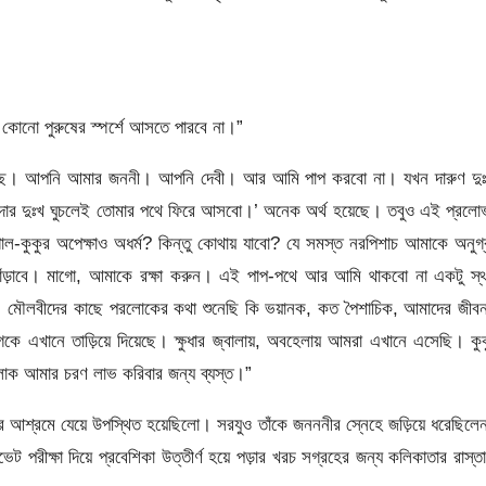
োনো পুরুষের স্পর্শে আসতে পারবে না।”
 কাছে। আপনি আমার জননী। আপনি দেবী। আর আমি পাপ করবো না। যখন দারুণ দুঃ
োদার দুঃখ ঘুচলেই তোমার পথে ফিরে আসবো।’ অনেক অর্থ হয়েছে। তবুও এই প্রল
ল-কুকুর অপেক্ষাও অধর্ম? কিন্তু কোথায় যাবো? যে সমস্ত নরপিশাচ আমাকে অনুগ
 দাঁড়াবে। মাগো, আমাকে রক্ষা করুন। এই পাপ-পথে আর আমি থাকবো না একটু স্
। মৌলবীদের কাছে পরলোকের কথা শুনেছি কি ভয়ানক, কত পৈশাচিক, আমাদের জীব
ে এখানে তাড়িয়ে দিয়েছে। ক্ষুধার জ্বালায়, অবহেলায় আমরা এখানে এসেছি। কু
়লোক আমার চরণ লাভ করিবার জন্য ব্যস্ত।”
ুর আশ্রমে যেয়ে উপস্থিত হয়েছিলো। সরযুও তাঁকে জনননীর স্নেহে জড়িয়ে ধরেছিল
পরীক্ষা দিয়ে প্রবেশিকা উত্তীর্ণ হয়ে পড়ার খরচ সগ্রহের জন্য কলিকাতার রাস্তা