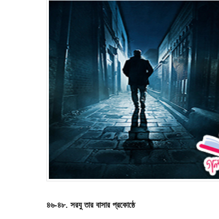
৪৬-৪৮. সরযু তার বাসার প্রকোষ্ঠে