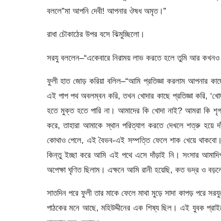
বললে”মা আপনি দেবী! আপনার ঔষধ অমৃত।”
রাধা চৌকাঠের উপর বসে ঝিমুচ্ছিলো।
সরযু বললেন–“একেবারে নিরাময় লাভ করতে হলে তুমি আর কখনও ক
ফুলী হাত জোড় করিয়া বলিল–“আমি প্রতিজ্ঞা করলাম আপনার
এই পাপ পথ অবলম্বন করি, তখন খোদার কাছে প্রতিজ্ঞা করি, ‘খ
হতে মুক্ত হতে পারি না। আমাদের কি খোদা নাই? আমরা কি শৃগা
করে, তাহারা আমাকে স্থান পরিত্যাগ করতে দেখলে শত্রু হয়ে
কোথাও পেলে, এই বৈভব-এই সম্পত্তি ফেলে শাক খেয়ে থাকবো
কিন্তু ইচ্ছা করে আমি এই পথে এসে দাঁড়াই নি। সংসার আমাদিগক
অপেক্ষা ঘৃণিত ছিলাম। এক্ষনে আমি রানী হয়েছি, কত ভদ্র ও বড
সাতদিন পরে ফুলী তার মাকে ফেলে মাথা মুড়ে সাদা কাপড় পরে সরয
পাঠকের মনে আছে, মহিউদ্দীনের এক শিষ্য ছিল। এই যুবক প্রাইভেট 