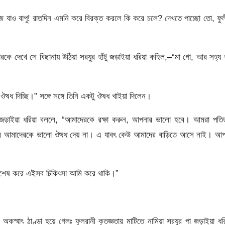
”আজ যাও বাপু! রাতদিন এমনি করে বিরক্ত করলে কি করে চলে? দেখতে পাচ্ছো তো, ফু
ে দেখে সে বিছানায় উঠিয়া সরযুর হাঁটু জড়াইয়া ধরিয়া কহিল,–“মা গো, আর সহ্য 
ষধ দিচ্ছি।” সঙ্গে সঙ্গে তিনি একটু ঔষধ খাইয়া দিলেন।
 জড়াইয়া ধরিয়া বললে, “আমাদেরকে রক্ষা করুন, আপনার ভালো হবে। আমরা পতি
ে আমাদেরকে ভালো ঔষধ দেয় না। এ যাবৎ কেউ আমাদের বাড়িতে আসে নাই। আপ
 বিশেষ করে এইসব চিকিৎসা আমি করে থাকি।”
মাৎ ঠাণ্ডা হয়ে গেলঃ ফুলরানী কৃতজ্ঞতায় মাটিতে নামিয়া সরযুর পা জড়াইয়া ধরি