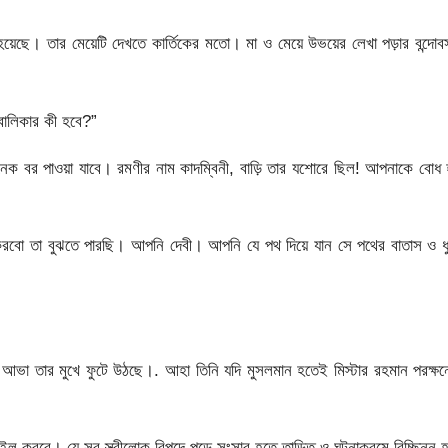
েছে। তার মেয়েটি দেখতে কার্তিকের মতো। মা ও মেয়ে উভয়ের লেখা পড়ার বন্দোব
বালিকার কী হবে?”
নেক বর পাওয়া যাবে। রমণীর নাম কাদম্বিনী, বাড়ি তার যশোরে ছিল! আপনাকে বোধ 
া করবো তা বুঝতে পারছি। আপনি দেবী। আপনি যে পথ দিয়ে যান সে পথের বাতাস ও ধ
গীয় আভা তার মুখে ফুটে উঠছে।. আহা তিনি যদি মুসলমান হতেই মিস্টার রহমান পরক্ষ
রবে। যে সব স্ত্রীলোক বিপদে পড়ে সংসার হতে তাড়িত ও ঘটনাক্রমে বিচ্ছিন্ন হ