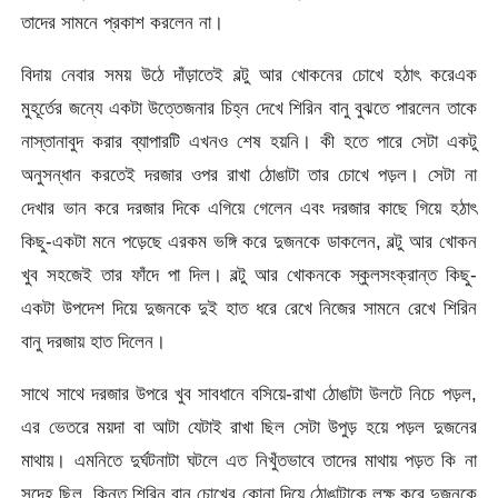
তাদের সামনে প্রকাশ করলেন না।
বিদায় নেবার সময় উঠে দাঁড়াতেই বল্টু আর খোকনের চোখে হঠাৎ করেএক
মুহূর্তের জন্যে একটা উত্তেজনার চিহ্ন দেখে শিরিন বানু বুঝতে পারলেন তাকে
নাস্তানাবুদ করার ব্যাপারটি এখনও শেষ হয়নি। কী হতে পারে সেটা একটু
অনুসন্ধান করতেই দরজার ওপর রাখা ঠোঙাটা তার চোখে পড়ল। সেটা না
দেখার ভান করে দরজার দিকে এগিয়ে গেলেন এবং দরজার কাছে গিয়ে হঠাৎ
কিছু-একটা মনে পড়েছে এরকম ভঙ্গি করে দুজনকে ডাকলেন, বল্টু আর খোকন
খুব সহজেই তার ফাঁদে পা দিল। বল্টু আর খোকনকে স্কুলসংক্রান্ত কিছু-
একটা উপদেশ দিয়ে দুজনকে দুই হাত ধরে রেখে নিজের সামনে রেখে শিরিন
বানু দরজায় হাত দিলেন।
সাথে সাথে দরজার উপরে খুব সাবধানে বসিয়ে-রাখা ঠোঙাটা উলটে নিচে পড়ল,
এর ভেতরে ময়দা বা আটা যেটাই রাখা ছিল সেটা উপুড় হয়ে পড়ল দুজনের
মাথায়। এমনিতে দুর্ঘটনাটা ঘটলে এত নিখুঁতভাবে তাদের মাথায় পড়ত কি না
সন্দেহ ছিল, কিন্তু শিরিন বানু চোখের কোনা দিয়ে ঠোঙাটাকে লক্ষ করে দুজনকে