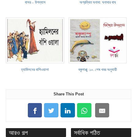
বাসর – উপন্যাস
অগ্রন্থিত ঘনাদা: ঘনাদার বাঘ
হ্যামিলনের বাশিওয়ালা
বকুলাপ্পু: ১০. শেষ খবর অনুযায়ী
Share This Post
আরও গল্প
সর্বাধিক পঠিত