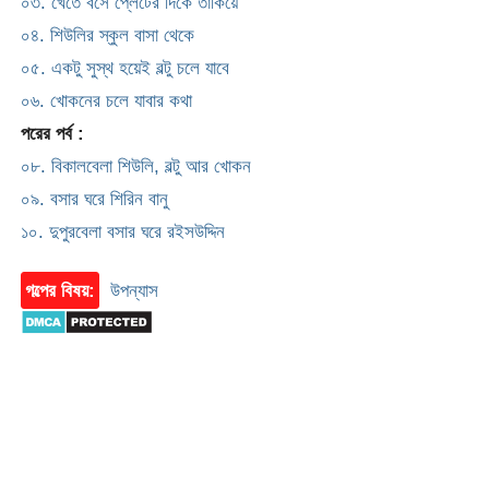
০৩. খেতে বসে প্লেটের দিকে তাকিয়ে
০৪. শিউলির স্কুল বাসা থেকে
০৫. একটু সুস্থ হয়েই বল্টু চলে যাবে
০৬. খোকনের চলে যাবার কথা
পরের পর্ব :
০৮. বিকালবেলা শিউলি, বল্টু আর খোকন
০৯. বসার ঘরে শিরিন বানু
১০. দুপুরবেলা বসার ঘরে রইসউদ্দিন
গল্পের বিষয়:
উপন্যাস