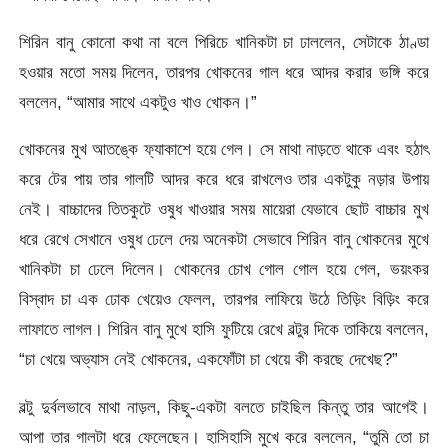
শিরিন বানু কোনো কথা না বলে পিরিচে খানিকটা চা ঢাললেন, সেটাকে ঠাণ্ডা
হওয়ার মতো সময় দিলেন, তারপর খোকনের গাল ধরে আদর করার ভঙ্গি করে
বললেন, “আমার সাথে একটুও খাও খোকন।”
খোকনের মুখ আতঙ্কে ফ্যাকাশে হয়ে গেল। সে মাথা নাড়তে থাকে এবং হঠাৎ
করে টের পায় তার গালটি আদর করে ধরে রাখলেও তার একটুকু নড়ার উপায়
নেই। বাচ্চাদের তিতকুটে ওষুধ খাওয়ার সময় মায়েরা যেভাবে ছোট বাচ্চার মুখ
ধরে রেখে সেখানে ওষুধ ঢেলে দেয় অনেকটা সেভাবে শিরিন বানু খোকনের মুখে
খানিকটা চা ঢেলে দিলেন। খোকনের চোখ গোল গোল হয়ে গেল, ভয়ংকর
বিস্বাদ চা এক ঢোক খেয়েও ফেলল, তারপর লাফিয়ে উঠে তিড়িং বিড়িং করে
লাফাতে লাগল। শিরিন বানু মুখে হাসি ফুটিয়ে রেখে বল্টুর দিকে তাকিয়ে বললেন,
“চা খেয়ে অভ্যাস নেই খোকনের, একফোঁটা চা খেয়ে কী করছে দেখেছ?”
বল্টু দুর্বলভাবে মাথা নাড়ল, কিছু-একটা বলতে চাইছিল কিন্তু তার আগেই।
আপা তার গালটা ধরে ফেলেছেন। হাসিহাসি মুখে করে বললেন, “তুমি তো চা