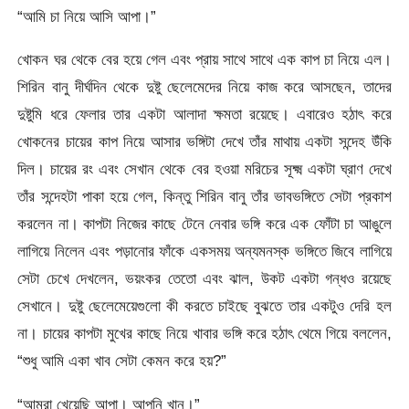
“আমি চা নিয়ে আসি আপা।”
খোকন ঘর থেকে বের হয়ে গেল এবং প্রায় সাথে সাথে এক কাপ চা নিয়ে এল।
শিরিন বানু দীর্ঘদিন থেকে দুষ্টু ছেলেমেদের নিয়ে কাজ করে আসছেন, তাদের
দুষ্টুমি ধরে ফেলার তার একটা আলাদা ক্ষমতা রয়েছে। এবারেও হঠাৎ করে
খোকনের চায়ের কাপ নিয়ে আসার ভঙ্গিটা দেখে তাঁর মাথায় একটা সন্দেহ উঁকি
দিল। চায়ের রং এবং সেখান থেকে বের হওয়া মরিচের সূক্ষ্ম একটা ঘ্রাণ দেখে
তাঁর সন্দেহটা পাকা হয়ে গেল, কিন্তু শিরিন বানু তাঁর ভাবভঙ্গিতে সেটা প্রকাশ
করলেন না। কাপটা নিজের কাছে টেনে নেবার ভঙ্গি করে এক ফোঁটা চা আঙুলে
লাগিয়ে নিলেন এবং পড়ানোর ফাঁকে একসময় অন্যমনস্ক ভঙ্গিতে জিবে লাগিয়ে
সেটা চেখে দেখলেন, ভয়ংকর তেতো এবং ঝাল, উকট একটা গন্ধও রয়েছে
সেখানে। দুষ্টু ছেলেমেয়েগুলো কী করতে চাইছে বুঝতে তার একটুও দেরি হল
না। চায়ের কাপটা মুখের কাছে নিয়ে খাবার ভঙ্গি করে হঠাৎ থেমে গিয়ে বললেন,
“শুধু আমি একা খাব সেটা কেমন করে হয়?”
“আমরা খেয়েছি আপা। আপনি খান।”