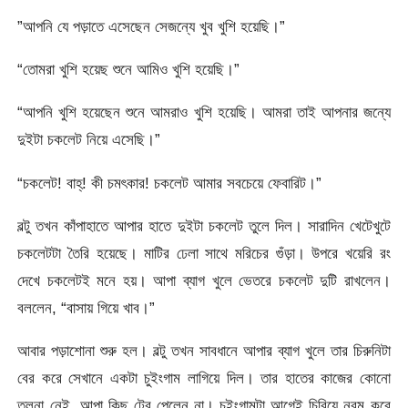
”আপনি যে পড়াতে এসেছেন সেজন্যে খুব খুশি হয়েছি।”
“তোমরা খুশি হয়েছ শুনে আমিও খুশি হয়েছি।”
“আপনি খুশি হয়েছেন শুনে আমরাও খুশি হয়েছি। আমরা তাই আপনার জন্যে
দুইটা চকলেট নিয়ে এসেছি।”
“চকলেট! বাহ্! কী চমৎকার! চকলেট আমার সবচেয়ে ফেবারিট।”
বল্টু তখন কাঁপাহাতে আপার হাতে দুইটা চকলেট তুলে দিল। সারাদিন খেটেখুটে
চকলেটটা তৈরি হয়েছে। মাটির ঢেলা সাথে মরিচের গুঁড়া। উপরে খয়েরি রং
দেখে চকলেটই মনে হয়। আপা ব্যাগ খুলে ভেতরে চকলেট দুটি রাখলেন।
বললেন, “বাসায় গিয়ে খাব।”
আবার পড়াশোনা শুরু হল। বল্টু তখন সাবধানে আপার ব্যাগ খুলে তার চিরুনিটা
বের করে সেখানে একটা চুইংগাম লাগিয়ে দিল। তার হাতের কাজের কোনো
তুলনা নেই, আপা কিছু টের পেলেন না। চুইংগামটা আগেই চিবিয়ে নরম করে