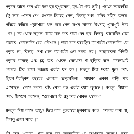
পড়তে আসে বলে এটা শুরু হয় দুপুরবেলা, দুঘণ্টা পরে ছুটি। প্রথম কয়েকদিন
বল্টু আর খোকন বেশ উৎসাহ নিয়েই গেল, কিন্তু যখন সত্যি সত্যি অক্ষয়-
পরিচয় করিয়ে পড়াশোনা শুরু হয়ে গেল তখন তাদের উৎসাহ পুরোপুরি উবে
গেল। ঘর থেকে স্কুলে যাবার নাম করে তারা বের হত, কিন্তু কোনোদিন যেত
বাজারে, কোনোদিন রেল-স্টেশনে। তারা মনে করেছিল ব্যাপারটা কোনোদিন ধরা
পড়বে না, কিন্তু দেখা গেল ব্যাপারটা এত সহজ নয়। সন্ধ্যেবেলা শিউলি
পড়তে বসেছে এবং বল্টু আর খোকন মেঝেতে পা ছড়িয়ে বসে যোললাগুটি
খেলছে ঠিক তখন দরজায় একটা শব্দ হল। মতলুব মিয়া দরজা খুলে দেখে
ত্রিশ-পঁয়ত্রিশ বছরের একজন ভদ্রমহিলা। সাধারণ একটা শাড়ি পরে
এসেছেন, চোখে চশমা, কাঁধ থেকে বড় একটা ব্যাগ ঝুলছে। মতলুব মিয়াকে
দেখে জিজ্ঞেস করলেন, “এইখানে কি বল্টু আর খোকন থাকে?”
মতলুব মিয়া কানে আঙুল দিয়ে কান চুলকাতে চুলকাতে বলল, “থাকার কথা না,
কিন্তু এখন থাকে।”
বল্টু আর খোনকে পেয়ে মনে হল ভদ্রমহিলা খুব আশ্বস্ত হলেন। ঘরের