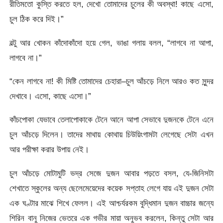
রীতিমতো কুস্তি করতে হল, দেখো তোমাদের চুলের কী অবস্থা! কাছে এসো,
চুল ঠিক করে দিই।”
বল্টু আর খোকন কাঁদোকাঁদো হয়ে গেল, ভাঙা গলায় বলল, “লাগবে না আপা,
লাগবে না।”
“কেন লাগবে না! কী মিষ্টি তোমাদের চেহারা–চুল আঁচড়ে নিলে আরও কত সুন্দর
দেখাবে। এসো, কাছে এসো।”
কাঁচপোকা যেভাবে তেলাপোকাকে টেনে আনে আপা সেভাবে দুজনকে টেনে এনে
চুল আঁচড়ে দিলেন। তাদের মাথায় কোথায় চিউয়িংগামটা লেগেছে সেটা এখন
আর পরীক্ষা করার উপায় নেই।
চুল আঁচড়ে মোটামুটি ভদ্র সেজে দুজন আবার পড়তে বসল, যে-জিনিসটা
শেখাতে স্কুলের অন্য ছেলেমেয়েদের কয়েক সপ্তাহ লেগে যায় এই দুজন সেটা
এক ঘণ্টার মাঝে শিখে ফেলল। এই আশ্চর্যরকম বুদ্ধিমান দুজন বাচ্চার জন্যে
শিরিন বানু নিজের ভেতরে এক গভীর মায়া অনুভব করলেন, কিন্তু সেটা আর