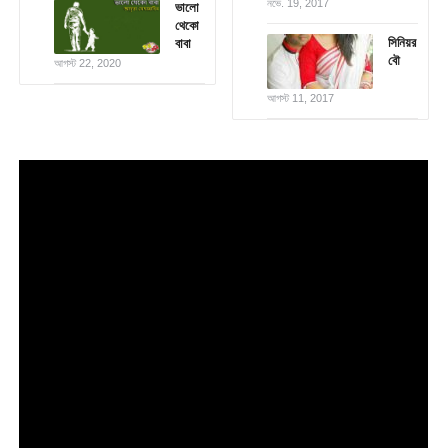
নভে. 19, 2017
ভালো
থেকো
সিনিয়র
বাবা
বৌ
আগস্ট 22, 2020
আগস্ট 11, 2017