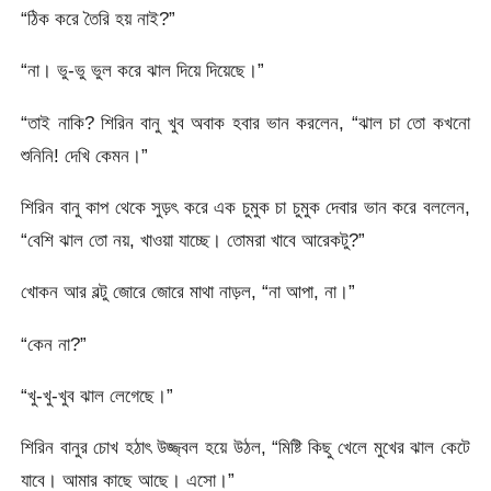
“ঠিক করে তৈরি হয় নাই?”
“না। ভু-ভু ভুল করে ঝাল দিয়ে দিয়েছে।”
“তাই নাকি? শিরিন বানু খুব অবাক হবার ভান করলেন, “ঝাল চা তো কখনো
শুনিনি! দেখি কেমন।”
শিরিন বানু কাপ থেকে সুড়ৎ করে এক চুমুক চা চুমুক দেবার ভান করে বললেন,
“বেশি ঝাল তো নয়, খাওয়া যাচ্ছে। তোমরা খাবে আরেকটু?”
খোকন আর বল্টু জোরে জোরে মাথা নাড়ল, “না আপা, না।”
“কেন না?”
“খু-খু-খুব ঝাল লেগেছে।”
শিরিন বানুর চোখ হঠাৎ উজ্জ্বল হয়ে উঠল, “মিষ্টি কিছু খেলে মুখের ঝাল কেটে
যাবে। আমার কাছে আছে। এসো।”