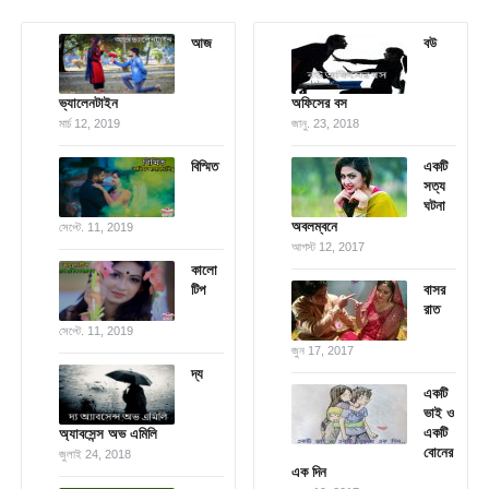
আজ
বউ
ভ্যালেনটাইন
অফিসের বস
মার্চ 12, 2019
জানু. 23, 2018
বিস্মিত
একটি
সত্য
ঘটনা
অবলম্বনে
সেপ্টে. 11, 2019
আগস্ট 12, 2017
কালো
টিপ
বাসর
রাত
সেপ্টে. 11, 2019
জুন 17, 2017
দ্য
একটি
ভাই ও
একটি
অ্যাবসেন্স অভ এমিলি
বোনের
জুলাই 24, 2018
এক দিন