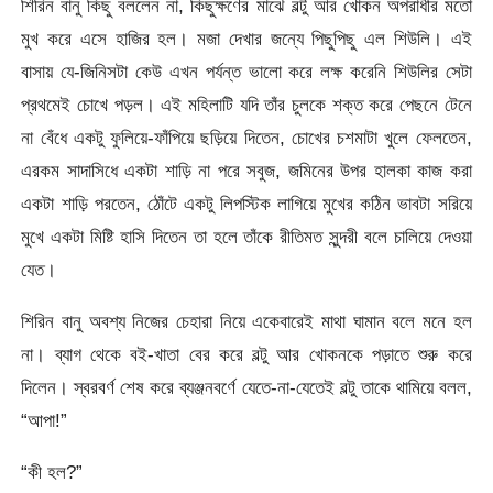
শিরিন বানু কিছু বললেন না, কিছুক্ষণের মাঝে বল্টু আর খোকন অপরাধীর মতো
মুখ করে এসে হাজির হল। মজা দেখার জন্যে পিছুপিছু এল শিউলি। এই
বাসায় যে-জিনিসটা কেউ এখন পর্যন্ত ভালো করে লক্ষ করেনি শিউলির সেটা
প্রথমেই চোখে পড়ল। এই মহিলাটি যদি তাঁর চুলকে শক্ত করে পেছনে টেনে
না বেঁধে একটু ফুলিয়ে-ফাঁপিয়ে ছড়িয়ে দিতেন, চোখের চশমাটা খুলে ফেলতেন,
এরকম সাদাসিধে একটা শাড়ি না পরে সবুজ, জমিনের উপর হালকা কাজ করা
একটা শাড়ি পরতেন, ঠোঁটে একটু লিপস্টিক লাগিয়ে মুখের কঠিন ভাবটা সরিয়ে
মুখে একটা মিষ্টি হাসি দিতেন তা হলে তাঁকে রীতিমত সুন্দরী বলে চালিয়ে দেওয়া
যেত।
শিরিন বানু অবশ্য নিজের চেহারা নিয়ে একেবারেই মাথা ঘামান বলে মনে হল
না। ব্যাগ থেকে বই-খাতা বের করে বল্টু আর খোকনকে পড়াতে শুরু করে
দিলেন। স্বরবর্ণ শেষ করে ব্যঞ্জনবর্ণে যেতে-না-যেতেই বল্টু তাকে থামিয়ে বলল,
“আপা!”
“কী হল?”