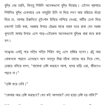
বুদ্ধি বের হয়নি, কিন্তু শিউলি অনেকগুলো বুদ্ধি দিয়েছে। এইসব ব্যাপারে
শিউলির বুদ্ধি একেবারে এক নম্বুরি! চিনি না দিয়ে লবণ আর মরিচের গুঁড়ো
দিয়ে চা, আপার চিরুনিতে চুইংগাম চিবিয়ে লাগিয়ে দেওয়া, মাটির ঢেলা দিয়ে
চকলেট তৈরি করা, দরজার উপরে ঠোঙার মাঝে ময়দা ভরে রাখা যেন দরজা
খুলতেই মাথার উপরে এসে পড়ে–এইরকম অনেকগুলো বুদ্ধির ধারা করে রাখা
হল।
সন্ধ্যের একটু পরে সত্যি সত্যি শিরিন বানু এসে হাজির হলেন। বল্টু আর
খোকনকে পড়াতে এসেছেন শুনে মতলুব মিয়া তাঁকে তাদের ঘরে নিয়ে গেল,
চেয়ারে বসিয়ে বলল, “খামোখা চেষ্টা করছেন আপা, বদের হাড়ি এরা, জীবনেও
পড়বে না।”
“চেষ্টা করে দেখি।”
“কোথায় আর চেষ্টা করছেন? বেত কই আপনার? বেত ছাড়া চেষ্টা হয় নাকি?”