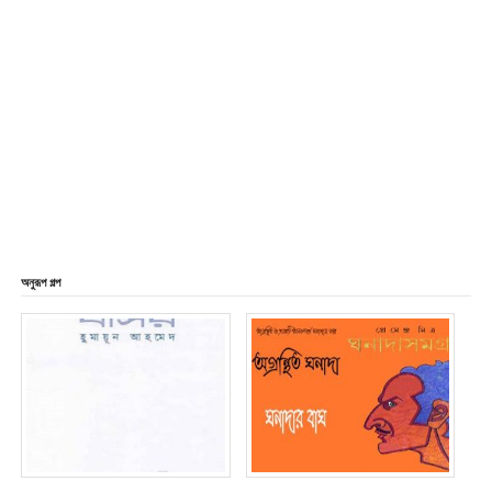
অনুরূপ গল্প