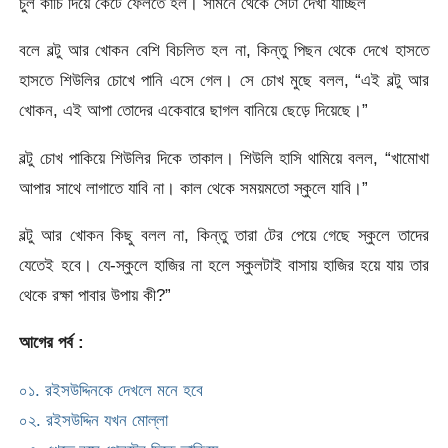
চুল কাঁচি দিয়ে কেটে ফেলতে হল। সামনে থেকে সেটা দেখা যাচ্ছিল
বলে বল্টু আর খোকন বেশি বিচলিত হল না, কিন্তু পিছন থেকে দেখে হাসতে
হাসতে শিউলির চোখে পানি এসে গেল। সে চোখ মুছে বলল, “এই বল্টু আর
খোকন, এই আপা তোদের একেবারে ছাগল বানিয়ে ছেড়ে দিয়েছে।”
বল্টু চোখ পাকিয়ে শিউলির দিকে তাকাল। শিউলি হাসি থামিয়ে বলল, “খামোখা
আপার সাথে লাগাতে যাবি না। কাল থেকে সময়মতো স্কুলে যাবি।”
বল্টু আর খোকন কিছু বলল না, কিন্তু তারা টের পেয়ে গেছে স্কুলে তাদের
যেতেই হবে। যে-স্কুলে হাজির না হলে স্কুলটাই বাসায় হাজির হয়ে যায় তার
থেকে রক্ষা পাবার উপায় কী?”
আগের পর্ব :
০১. রইসউদ্দিনকে দেখলে মনে হবে
০২. রইসউদ্দিন যখন মোল্লা