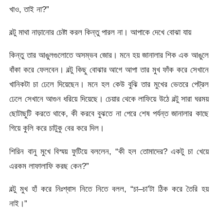
খাও, তাই না?”
বল্টু মাথা নাড়ানোর চেষ্টা করল কিন্তু পারল না। আপাকে দেখে বোঝা যায়
কিন্তু তার আঙুলগুলোতে অসম্ভব জোর। মনে হয় জানালার শিক এক আঙুলে
বাঁকা করে ফেলবেন। বল্টু কিছু বোঝার আগে আপা তার মুখ ফাঁক করে সেখানে
খানিকটা চা ঢেলে দিয়েছেন। মনে হল কেউ বুঝি তার মুখের ভেতরে পেট্রল
ঢেলে সেখানে আগুন ধরিয়ে দিয়েছে। চেয়ার থেকে লাফিয়ে উঠে বল্টু সারা ঘরময়
ছোটাছুটি করতে থাকে, কী করবে বুঝতে না পেরে শেষ পর্যন্ত জানালার কাছে
গিয়ে কুলি করে চাটুকু বের করে দিল।
শিরিন বানু মুখে বিস্ময় ফুটিয়ে বললেন, “কী হল তোমাদের? একটু চা খেয়ে
এরকম লাফালাফি করছ কেন?”
বল্টু মুখ হাঁ করে নিঃশ্বাস নিতে নিতে বলল, “চা–চা’টা ঠিক করে তৈরি হয়
নাই।”