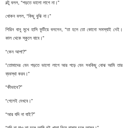
বল্টু বলল, “পড়তে ভালো লাগে না।”
খোকন বলল, “কিছু বুঝি না।”
শিরিন বানু মুখে হাসি ফুটিয়ে বললেন, “তা হলে তো কোনো সমস্যাই নেই।
কাল থেকে স্কুলে যাবে।”
“কেন আপা?”
“তোমাদের যেন পড়তে ভালো লাগে আর পড়ে যেন সবকিছু বোঝ আমি তার
ব্যবস্থা করব।”
“কীভাবে?”
“গেলেই দেখবে।”
“আর যদি না যাই?”
“যদি না যাও তা হলে আমি বই-খাতা নিয়ে বাসায় চলে আসব।”