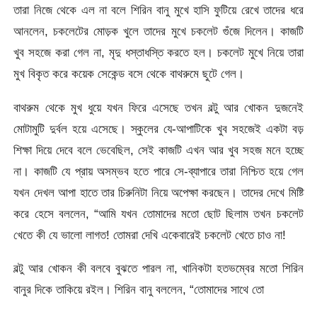
তারা নিজে থেকে এল না বলে শিরিন বানু মুখে হাসি ফুটিয়ে রেখে তাদের ধরে
আনলেন, চকলেটের মোড়ক খুলে তাদের মুখে চকলেট গুঁজে দিলেন। কাজটি
খুব সহজে করা গেল না, মৃদু ধস্তাধস্তি করতে হল। চকলেট মুখে নিয়ে তারা
মুখ বিকৃত করে কয়েক সেকেন্ড বসে থেকে বাথরুমে ছুটে গেল।
বাথরুম থেকে মুখ ধুয়ে যখন ফিরে এসেছে তখন বল্টু আর খোকন দুজনেই
মোটামুটি দুর্বল হয়ে এসেছে। স্কুলের যে-আপাটিকে খুব সহজেই একটা বড়
শিক্ষা দিয়ে দেবে বলে ভেবেছিল, সেই কাজটি এখন আর খুব সহজ মনে হচ্ছে
না। কাজটি যে প্রায় অসম্ভব হতে পারে সে-ব্যাপারে তারা নিশ্চিত হয়ে গেল
যখন দেখল আপা হাতে তার চিরুনিটা নিয়ে অপেক্ষা করছেন। তাদের দেখে মিষ্টি
করে হেসে বললেন, “আমি যখন তোমাদের মতো ছোট ছিলাম তখন চকলেট
খেতে কী যে ভালো লাগত! তোমরা দেখি একেবারেই চকলেট খেতে চাও না!
বল্টু আর খোকন কী বলবে বুঝতে পারল না, খানিকটা হতভম্বের মতো শিরিন
বানুর দিকে তাকিয়ে রইল। শিরিন বানু বললেন, “তোমাদের সাথে তো