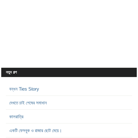
নতুন গল্প
বন্ধন Ties Story
দেখতে চাই শেষের সমাধান
কালরাত্রি
একটি ফেসবুক ও রাজার ছোট মেয়ে।