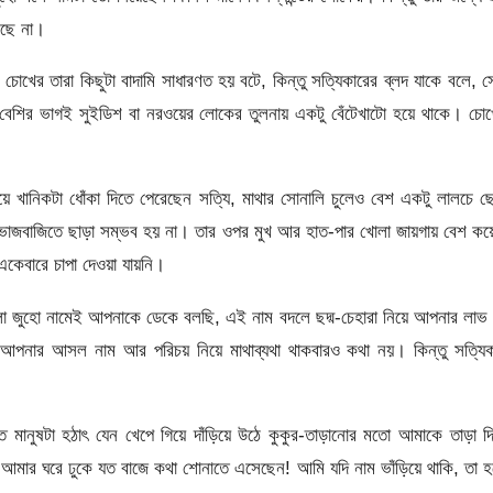
লছে না।
চোখের তারা কিছুটা বাদামি সাধারণত হয় বটে, কিন্তু সত্যিকারের ব্লদ যাকে বলে, 
েশির ভাগই সুইডিশ বা নরওয়ের লোকের তুলনায় একটু বেঁটেখাটো হয়ে থাকে। চো
িয়ে খানিকটা ধোঁকা দিতে পেরেছেন সত্যি, মাথার সোনালি চুলেও বেশ একটু লালচে 
যে ভোজবাজিতে ছাড়া সম্ভব হয় না। তার ওপর মুখ আর হাত-পার খোলা জায়গায় বেশ কয
কেবারে চাপা দেওয়া যায়নি।
জুহো নামেই আপনাকে ডেকে বলছি, এই নাম বদলে ছদ্ম-চেহারা নিয়ে আপনার লাভ
 আপনার আসল নাম আর পরিচয় নিয়ে মাথাব্যথা থাকবারও কথা নয়। কিন্তু সত্যিক
মানুষটা হঠাৎ যেন খেপে গিয়ে দাঁড়িয়ে উঠে কুকুর-তাড়ানোর মতো আমাকে তাড়া দি
আমার ঘরে ঢুকে যত বাজে কথা শোনাতে এসেছেন! আমি যদি নাম ভাঁড়িয়ে থাকি, তা 