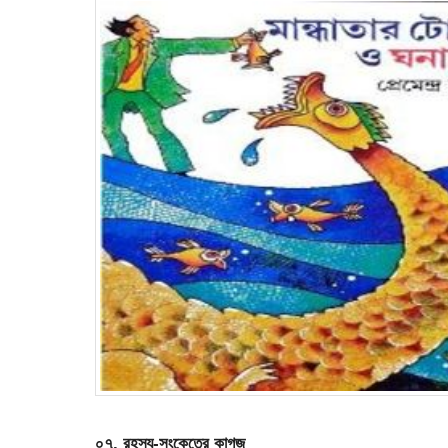
০৭. রহস্য-সংকেতের কাগজ