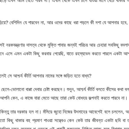
র ছেড়ে এখন আমি যেতে পারব না। এখান থেকে এখন চলে যাওয়া মানে বেঁচে থাকার
এড়িয়ে? বেশিদিন যে পারবেন না, আর ওদের কাছে ধরা পড়লে কী দশা যে আপনার হবে,
 সেই নরকযন্ত্রণার দাসত্ব থেকে মুক্তি পাবার জন্যই পরিচয় আর চেহারা সবকিছু বদলা
খানে এসে এমন একটা কিছু করবার পেয়েছি, যাতে রহস্যভেদ করতে পারলে একটা আশ্চ
সে আশ্চর্য কীর্তি আপনার নামের সঙ্গে জড়িত হতে বাধ্য?
ে-ভোলানো ধাপ্পা দেবার চেষ্টা করছেন। শুনুন, আশ্চর্য কীর্তি বলতে কীসের কথা ব
 তা আপনি কেন, এ কাজে যারা মেতে আছে তারা কেউ বোধহয় কল্পনাই করতে পারবে না।
। কিন্তু তার দরকার হল না। মঁসিয়ে জুহো নিজের উৎসাহের আবেগেই বলে চললেন, 
 কিছু থাকার বহু প্রমাণ পাওয়া সত্ত্বেও কেন কেউ তার জীবন্ত একটা ছবি বা 
ৃদ্ধির দরুন অন্তত শ-দেড়েক ওই প্রাণী লকনেসে নিশ্চিত আছে বলে বিশ্বাস হ