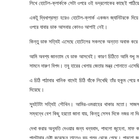
লিখে হোটেল-ক্লার্ককে সেটা ওপরে ওই ভদ্রলোকের কাছেই পাঠিয়
একটু দ্বিধাগ্রস্ত হয়েও হোটেল-ক্লার্ক একজন জ্যানিটরকে দিয
ওপরে যাবার ডাক আসবার কোনও আশাই নেই।
কিন্তু ডাক সত্যিই এসেছে হোটেলের সকলকে অন্তত অবাক করে
আমি অবশ্য জানতাম যে ডাক আসবেই। কারণ চিঠিতে আমি শুধু মৎস্
সামনে দারুণ বিপদ। তবু হারের খেলায় জেতার মন্ত্র শোনাতে এসে
এ চিঠি পাঠাবার খানিক বাদেই চিঠি যাঁকে লিখেছি তাঁর হুকুম পেয
দিয়েছে।
স্যুইটটা সত্যিই শৌখিন। আমির-ওমরাহের থাকার মতো। সাজসরঞ
সম্বন্ধে বেশ কিছু হয়তো জানা যায়, কিন্তু সেসব দিকে নজর না
দেখা করার অনুমতি দেওয়ার জন্য ধন্যবাদ, পাবলো জুহেনা, মাফ কর
পালটাবার চেষ্টা করেছেন তাতেও বড় গলদ থেকে গেছে। পাবলো জুহো