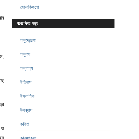
জোনাকিগুলো
মার
গল্পের বিষয় সমূহ
অনুপ্রেরণা
অনুবাদ
াম,
অন্যান্য
ঁছে
ইতিহাস
ইসলামিক
্র
উপন্যাস
কবিতা
 যা
দ্ম
কাব্যগ্রন্থ