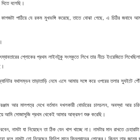
ে দিতে বলেছি।
়ে কাগজটা পাঠিয়ে যে রকম মুখভঙ্গি করেছে, তাতে বোঝা গেছে, এ চিঠির জবাবে আ
।
যাবতারের শ্লোকের প্রথম লাইনটুকু সংস্কৃতে লিখে তার নীচে ইংরেজিতে লিখেছিল
ছি।
়ে জ্যানিটর যথাসম্ভব তাড়াতাড়ি নেমে এসে আমায় সঙ্গে করে ওপরের তলার স্যুইটে পৌ
্জাম আর মালপত্র দেখে বর্তমান দখলকারী বোর্ডারের চালচলন, অবস্থা আর চরিত
 দিয়ে আমি সোজাসুজি প্রথম থেকেই আমার আক্রমণ শুরু করেছি।
বেন, নামটা যা নিয়েছেন তা ঠিক যেন খাপ খাচ্ছে না। নামটার মান রাখতে চেহারাটা
 বলে নামটা তো নিয়েছেন ফিনিশ মানে ফিনল্যান্ডের লোকের। কিন্তু তার জন্যে ছ