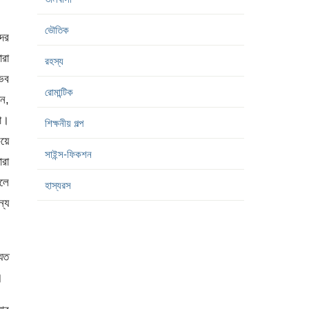
ভৌতিক
ের
ারা
রহস্য
্ভব
রোমান্টিক
ন,
না।
শিক্ষনীয় গল্প
য়ে
সাইন্স-ফিকশন
ারা
রলে
হাস্যরস
্য
 যত
।