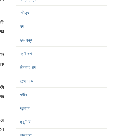
কৌতুক
সেই
গল্প
খের
ছড়াসমূহ
ছোট গল্প
ছোপ
়েক
জীবনের গল্প
দু:খদায়ক
 কী
ধর্মীয়
ার
প্রবন্ধ
য়ে
ফ্যান্টাসি
হলে
ভালবাসা