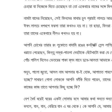
চেহারা যা নিজেকে দিতে চেয়েছেন তা তো একেবারে নামের সঙ্গে মি
নামটা যাদের নিয়েছেন, সেই ফিনদের মাথার চুল প্রায়ই লালচে আর 
ঈষৎ লালচে ধপধপে ফরসা তারা কখনও হয় না। তা ছাড়া, ফিনরা ব
তারা তাদের একেবারে নীলও কখনও হয় না।
আপনি চোখের তারার রং লুকোতে বাদামি রঙের কনট্যাক্ট লেন্স লাগ
ধরাতে পেরেছেন, কিন্তু লম্বা-পাতলা দেহটাকে বেঁটেখাটো করা 
পোঁচ পালিশ দিলেও ভেতরের পাকা ব্লদ মানে দুধে-আলতা আভাকে এ
শুনুন, পালো জুহো, আসল নাম আপনার যা-ই হোক, আপাতত পাবলো 
হচ্ছে? সাধারণ গোলা লোককে আপনি ফাঁকি দিতে পারেন, তাদের
কাজের কাজ তাতে আপনার কিছু হচ্ছে কি?
বেশ ধৈর্য ধরেই ঘরের একটা সোফায় বসে আমার কথা শুনতে শুনতে 
বললে, যান, যান, বেরিয়ে যান এ ঘর থেকে। কে আপনি যে, আমায় 