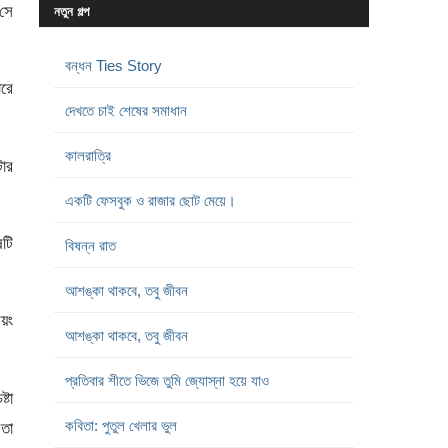
সে
নতুন গল্প
বন্ধন Ties Story
োরে
দেখতে চাই শেষের সমাধান
কালরাত্রি
ার
একটি ফেসবুক ও রাজার ছোট মেয়ে।
ষটি
বিষন্ন রাত
আশঙ্কা থাকবে, তবু জীবন
য়ং
আশঙ্কা থাকবে, তবু জীবন
প্রতিবার শীতে ভিজে তুমি জ্যোস্না হয়ে যাও
্টা
কবিতা: পুতুল খেলার ভুল
 তা