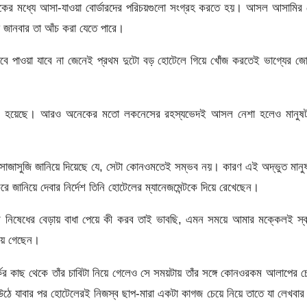
েকের মধ্যে আসা-যাওয়া বোর্ডারদের পরিচয়গুলো সংগ্রহ করতে হয়। আসল আসামির 
া জানবার তা আঁচ করা যেতে পারে।
 পাওয়া যাবে না জেনেই প্রথম দুটো বড় হোটেলে গিয়ে খোঁজ করতেই ভাগ্যের জ
ার হয়েছে। আরও অনেকের মতো লকনেসের রহস্যভেদই আসল নেশা হলেও মানুষট
 সোজাসুজি জানিয়ে দিয়েছে যে, সেটা কোনওমতেই সম্ভব নয়। কারণ এই অদ্ভুত মানু
করে জানিয়ে দেবার নির্দেশ তিনি হোটেলের ম্যানেজমেন্টকে দিয়ে রেখেছেন।
নিষেধের বেড়ায় বাধা পেয়ে কী করব তাই ভাবছি, এমন সময়ে আমার মক্কেলই স্ব
য়ে গেছেন।
ের কাছ থেকে তাঁর চাবিটা নিয়ে গেলেও সে সময়টায় তাঁর সঙ্গে কোনওরকম আলাপের চেষ
ঠে যাবার পর হোটেলেরই নিজস্ব ছাপ-মারা একটা কাগজ চেয়ে নিয়ে তাতে যা লেখবার