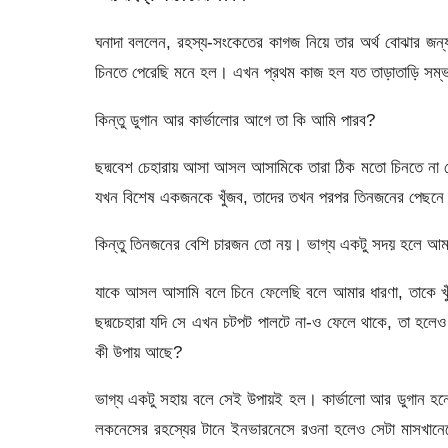
ঘনাদা বললেন, রহস্য-সংকেতের কাগজ নিয়ে তার অর্থ বোঝার জ
চিনতে পেরেছি মনে হল। এখন প্রথম কাজ হল যত তাড়াতাড়ি সম্ভব
কিন্তু ডুগান আর কার্ভালোর আগে তা কি আমি পারব?
ছদ্মবেশ চেহারায় আসা আসল আসামিকে তারা ঠিক মতো চিনতে না
যখন বিশেষ একজনকে খুঁজব, তাদের তখন পরপর তিনজনের পেছনে 
কিন্তু তিনজনের বেশি চারজন তো নয়। ভাগ্য একটু সদয় হলে 
যাকে আসল আসামি বলে চিনে ফেলেছি বলে আমার ধারণা, তাকে খু
ছদ্মচেহারা যদি সে এখন চটপট পালটে না-ও ফেলে থাকে, তা হলেও ত
কী উপায় আছে?
ভাগ্য একটু সহায় বলে সেই উপায়ই হল। কার্ভালো আর ডুগান হন্য
লকনেসের রহস্যের টানে ইনভারনেসে রওনা হলেও সেটা মাসখানেকে