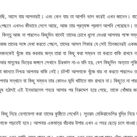
 বলেছি, আসে যায় আপনারই। এবং কেন যায় তা আপনি ভাল করেই এখন জানেন। যাদ
নার পেছনে এখনও কীভাবে লেগে আছে, আজ তার প্রত্যক্ষ প্রমাণ আপনি পেয়েছেন। ত
 কিন্তু আজ না পারলেও কিছুদিন বাদেই তাদের চোখে ধূলো দেওয়া আপনার পক্ষে সম
ন আজ তাদের সঙ্গে দেখা করতে গেছল, তাদের আসল শিকার যে সেই তিনজনেরই একজ
নকেই খুঁজে বার করবার জন্য তারা যা কিছু করা সম্ভব তা করতে বাকি রাখবে 
র মানুষের ভিড়ের জঙ্গলে সেখানে চিরকাল না-ও যদি হয়, বেশ কিছুদিন অন্তত লুকি
 তা জানতে নিশ্চয় আপনার বাকি নেই। চটপট আপনাকে খুঁজে বার না করতে পারলেও ত
নার সন্ধানে যা কিছু সম্ভব তার কোনও ফন্দি খাটাতে বাদ রাখবে না। কিছুতে না পা
ুষ হঠাৎই এই ইনভারনেস শহরে আসার পর নিরুদ্দেশ হয়ে গেছে, তাকে খোঁজার জন
ু নিয়ে হেলাফেলা করা তাদের কুষ্ঠিতে লেখেনি। সুতরাং মেকিয়াভেলির বুদ্ধি নিয়ে
পনাকে পড়তেই হবে। আপনার একমাত্র বাঁচবার উপায় এখন এ শহর ছেড়ে চলে যাওয়া