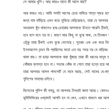
সে আমার খুশি। আর কারও তাতে কী আসে যায়?
আর কারও নয়। আমি গলাটা আগের চেয়ে নামিয়ে শান্ত স্বরে
জন্য নাম ভাঁড়িয়ে এমন করে লুকিয়ে বেড়িয়েছেন, তারা যে আপ
অতরকম খুঁত থাকলেও ছদ্ম-চেহারায় আপনাকে চিনতে পারেনি ঠিকই,
হবে বলে মনে হয় না। কারণ আর কিছু না বুঝে থাক, যে তিনজ
এটুকু তারা ঠিকই এখন বুঝে ফেলেছে। সুতরাং এক এক করে তিনজ
ইনভারনেস লন্ডন কি প্যারিসের মতো এত বড় শহর নয় যে বাড়িঘর আ
থাকা যায়। তা ছাড়া আপনাকে যারা খুঁজছে তারা কী ধরনের মানুষ
খোঁজায় ক্লান্ত হবে না। সহজে খোঁজ না পেলে তারা হন্যে হয়ে আপ
তারা আপনার আসল পাসপোর্ট যে নামে আছে, সেই নামের যে-মান
পুলিশের সাহায্য চাইবে।
বিলেতের পুলিশ কী বস্তু, তা আপনার নিশ্চয়ই জানা আছে। কোনও কিছ
ফন্দিফিকিরের ওস্তাদই আপনি হন না কেন, এখানে থাকলে ধরা আ