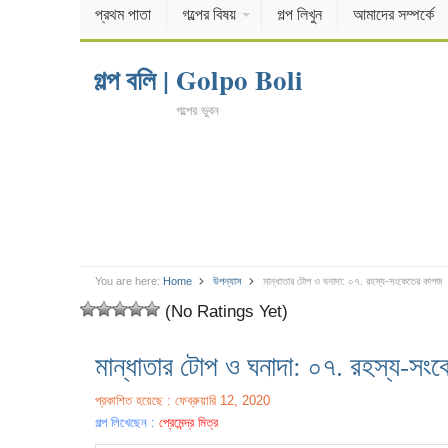
প্রথম পাতা
গল্পের বিষয়
গল্প লিখুন
আমাদের সম্পর্কে
গল্প বলি | Golpo Boli
গল্পের ভুবন
You are here:
Home
উপন্যাস
মান্ধাতার টোপ ও ঘনাদা: ০৭. রহস্য-সংকেতের কাগজ
(No Ratings Yet)
মান্ধাতার টোপ ও ঘনাদা: ০৭. রহস্য-সং
প্রকাশিত হয়েছে : ফেব্রুয়ারি 12, 2020
গল্প লিখেছেন :
প্রেমেন্দ্র মিত্র