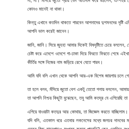
না, না। মঁসিয়ে জুতো প্রায় যেন আর্তনাদ করে উঠলেন, এ-শহ
কোনও মানেই না থাকা।
কিন্তু এখানে কতদিন থাকতে পারবেন আপনাদের দুশমনদের দৃষ্টি 
আপনি ভাল করেই জানেন।
জানি, জানি। সিয়ে জুহহা আমার দিকেই বিষদৃষ্টিতে চেয়ে বললেন,
চেষ্টা করে এদেশে ওদেশে গা-ঢাকা দিয়ে ফিরতে ফিরতে শেষে এই
কীর্তির সঙ্গে নিজের নাম জড়িয়ে রেখে যেতে পারব।
আমি যদি বলি এখান থেকে আপনি আর-এক বিশেষ জায়গায় চলে গেলেই 
তা হলে বলব, মঁসিয়ে জুতো বেশ একটু তেতো গলায় বললেন, আমায় ছেল
তা আপনি নিশ্চয় কিছুটা বুঝেছেন, তবু আমি কতদূর যে এগিয়েছি
এগিয়ে যাওয়াটা কতদুর আর কোথায়, তা জিজ্ঞেস করতে যাচ্ছিলাম
যদি বলি, এতকাল ধরে এতবার লকনেসের মধ্যে জলচর দানবের মতো
দেহের কিছু হাড়গোড়ও সংগ্রহ করতে পারেনি? কেন এতদিনে বংশব