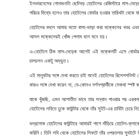
ইনভারনেসের গোনাগুনতি ছোটবড় হোটেলের রেজিস্টারে মাস-দেড়
পরিচয় মিথ্যে হলেও তার হোটেলের বোর্ডার হওয়ার তারিখটা থেকে য
হোটেলের বদলে আমার মতো বাসা-ভাড়া করা মক্কেলের খবর এভাবে
আসল মক্কেলেরই খোঁজ পেলাম বলে মনে হয়।
এ-হোটেলে ঠিক মাস-দেড়েক আগেই এই মক্কেলটি এসে বোর্ড
চালচলন একটু অদ্ভুত।
এই মানুষটার সঙ্গে দেখা করতে চাই শুনেই হোটেলের রিসেপশনিস্ট
কারও সঙ্গে দেখা করেন না, যে-কোনও দর্শনপ্রার্থীকে সেকথা স্পষ্ট 
যাকে খুঁজছি, এমন আশাতীত ভাবে তার সন্ধান পাওয়ার পর এরকম 
হোটেলের লবিতে ঢুকে কাউন্টার থেকে তাঁর সুইট-এর চাবিটা চেয়ে নি
ভদ্রলোক হোটেলের কাউন্টারে আমারই পাশে দাঁড়িয়ে হোটেল-ক্লার্ক
করিনি। তিনি লবি থেকে হোটেলের লিফটে তাঁর ওপরতলার স্যুইটে উ