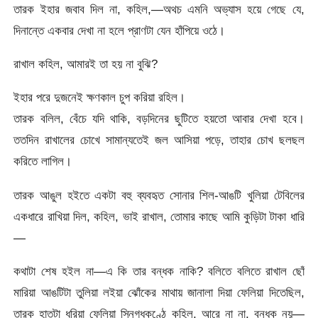
তারক ইহার জবাব দিল না, কহিল,—অথচ এমনি অভ্যাস হয়ে গেছে যে,
দিনান্তে একবার দেখা না হলে প্রাণটা যেন হাঁপিয়ে ওঠে।
রাখাল কহিল, আমারই তা হয় না বুঝি?
ইহার পরে দুজনেই ক্ষণকাল চুপ করিয়া রহিল।
তারক বলিল, বেঁচে যদি থাকি, বড়দিনের ছুটিতে হয়তো আবার দেখা হবে।
ততদিন রাখালের চোখে সামান্যতেই জল আসিয়া পড়ে, তাহার চোখ ছলছল
করিতে লাগিল।
তারক আঙুল হইতে একটা বহু ব্যবহৃত সোনার শিল-আঙটি খুলিয়া টেবিলের
একধারে রাখিয়া দিল, কহিল, ভাই রাখাল, তোমার কাছে আমি কুড়িটা টাকা ধারি
—
কথাটা শেষ হইল না—এ কি তার বন্ধক নাকি? বলিতে বলিতে রাখাল ছোঁ
মারিয়া আঙটিটা তুলিয়া লইয়া ঝোঁকের মাথায় জানালা দিয়া ফেলিয়া দিতেছিল,
তারক হাতটা ধরিয়া ফেলিয়া স্নিগ্ধকণ্ঠে কহিল, আরে না না, বন্ধক নয়—