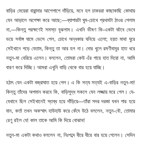
বাড়ির মেয়েরা বারান্দার আশেপাশে দাঁড়িয়ে, মনে হল চাকররা কাছাকাছি কোথায়
যেন আড়ালে অপেক্ষা করে আছে;—ব্যাপারটা ঘুম-চোখে প্রথমটা ঠাওর পেলাম
না,—কিন্তু পরক্ষণেই সমস্ত বুঝলাম। এখনি ভীষণ কি-একটা ঘটবে ভেবে
ভয়ে সর্বাঙ্গ ঘামে ভেসে গেল, চোখে অন্ধকার ঘনিয়ে এলো; হয়ত মাথা ঘুরে
সেইখানে পড়ে যেতাম, কিন্তু তা আর হল না। দোর খুলে রমণীবাবুর হাত ধরে
নতুন-মা বেরিয়ে এলেন। বললেন, তোমরা কেউ এঁর গায়ে হাত দিয়ো না, আমি
বারণ করে দিচ্ছি। আমরা এখুনি বাড়ি থেকে বার হয়ে যাচ্ছি।
হঠাৎ যেন একটা বজ্রাঘাত হয়ে গেল। এ কি সত্য সত্যই এ-বাড়ির নতুন-মা!
কিন্তু তাঁদের অপমান করবে কি, বাড়িসুদ্ধ সকলে যেন লজ্জায় মরে গেল। যে-
যেখানে ছিল সেইখানেই স্তব্ধ হয়ে দাঁড়িয়ে—তাঁরা সদর দরজা যখন পার হয়ে
যান, কর্তা তখন অকস্মাৎ হাউহাউ করে কেঁদে উঠে বললেন, নতুন-বৌ, তোমার
রেণু রইল যে! কাল তাকে আমি কি দিয়ে বোঝাব!
নতুন-মা একটা কথাও বললেন না, নিঃশব্দে ধীরে ধীরে বার হয়ে গেলেন। সেদিন