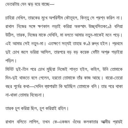
ভেতরটায় যেন ঝড় বয়ে যাচ্ছে—
চাহিয়া দেখিল, তারকের মুখে অপরিসীম কৌতূহল, কিন্তু সে প্রশ্ন করিল না।
রাখাল নিজের সঙ্গে ক্ষণকাল লড়াই করিয়া অকস্মাৎ উচ্ছ্বসিতকণ্ঠে বলিয়া
উঠিল, তারক, নিজের মাকে দেখিনি, মা বলতে আমার নতুন-মাকেই মনে পড়ে।
এই আমার সেই নতুন-মা। এতক্ষণে সত্যই তাহার কণ্ঠ রুদ্ধ হইল। প্রথমে
দুই চোখ জলে ভরিয়া আসিল, তারপরে বড় বড় কয়েক ফোঁটা অশ্রু গড়াইয়া
পড়িল।
মিনিট দুই-তিন পরে চোখ মুছিয়া নিজেই শান্ত হইল, কহিল, উনি তোমাকে
দিন-দুই থাকতে বলে গেলেন, হয়তো তোমাকে তাঁর কাজ আছে। বারো-তেরো
বছর পূর্বের কথা—সেদিন ব্যাপারটা কি ঘটেছিল তোমাকে বলি। তার পরে থাকা
না-থাকা তোমার বিবেচনা।
তারক চুপ করিয়া ছিল, চুপ করিয়াই রহিল।
রাখাল বলিতে লাগিল, তখন কে-একজন ওঁদের কলকাতার আত্মীয় প্রায়ই