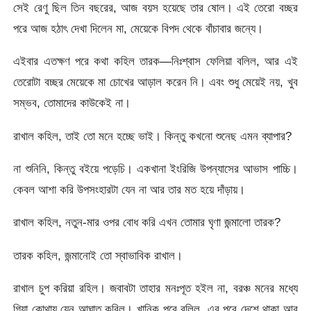
সেই রেণু ছিল তিন বছরের, আজ বয়স হয়েছে তার ষোল। এই তেরো বচ্ছর
পরে আজ হঠাৎ দেখা দিলেন মা, মেয়েকে বিপদ থেকে বাঁচাবার জন্যে।
এইবার এতক্ষণ পরে কথা কহিল তারক—নিঃশ্বাস ফেলিয়া বলিল, আর এই
তেরোটা বচ্ছর মেয়েকে মা চোখের আড়াল করেন নি। এবং শুধু মেয়েই নয়, খুব
সম্ভব, তোমাদের কাউকেই না।
রাখাল কহিল, তাই তো মনে হচ্ছে ভাই। কিন্তু কখনো শুনেছ এমন ব্যাপার?
না শুনিনি, কিন্তু বইয়ে পড়েচি। একখানা ইংরিজি উপন্যাসের আভাস পাচ্চি।
কেবল আশা করি উপসংহারটা যেন না আর তার মত হয়ে দাঁড়ায়।
রাখাল কহিল, নতুন-মার ওপর বোধ করি এখন তোমার ঘৃণা জন্মালো তারক?
তারক কহিল, জন্মানোই তো স্বাভাবিক রাখাল।
রাখাল চুপ করিয়া রহিল। জবাবটা তাহার মনঃপূত হইল না, বরঞ্চ মনের মধ্যে
গিয়া কোথায় যেন আঘাত করিল। খানিক পরে বলিল, এর পরে দেশে থাকা আর