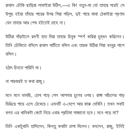
রাখাল চৌকি ছাড়িয়া লাফাইয়া উঠিল,—এ কি! নতুন-মা যে! তাহার পরেই সে
উপুড় হইয়া তাঁহার পায়ের উপর গিয়া পড়িল, দুই পায়ে মাথা ঠেকাইয়া প্রণাম
যেন তাহার আর শেষ হইতেই চাহে না।
উঠিয়া দাঁড়াইলে রমণী হাত দিয়া তাহার চিবুক স্পর্শ করিয়া চুম্বন করিলেন।
তিনি চৌকিতে বসিলে রাখাল মাটিতে বসিল এবং তারক উঠিয়া গিয়া বন্ধুর পাশে
বসিল।
হঠাৎ চিনতে পারিনি মা।
না পারবারই ত কথা রাজু।
মনে মনে ভাবছি, চোখ পড়ে গেল আপনার চুলের ওপর। রাঙ্গা আঁচলের পাড়
ডিঙিয়ে পায়ে এসে ঠেকেচে। এমনটি এ-দেশে আর কারু দেখিনি। তখন সবাই
বলত এর খানিকটা কেটে নিয়ে এবার প্রতিমা সাজানো হবে। মনে পড়ে মা?
তিনি একটুখানি হাসিলেন, কিন্তু কথাটা চাপা দিলেন। বললেন, রাজু, ইনিই