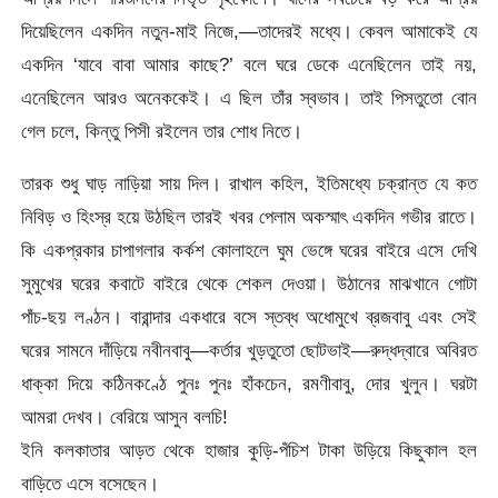
দিয়েছিলেন একদিন নতুন-মাই নিজে,—তাদেরই মধ্যে। কেবল আমাকেই যে
একদিন ‘যাবে বাবা আমার কাছে?’ বলে ঘরে ডেকে এনেছিলেন তাই নয়,
এনেছিলেন আরও অনেককেই। এ ছিল তাঁর স্বভাব। তাই পিসতুতো বোন
গেল চলে, কিন্তু পিসী রইলেন তার শোধ নিতে।
তারক শুধু ঘাড় নাড়িয়া সায় দিল। রাখাল কহিল, ইতিমধ্যে চক্রান্ত যে কত
নিবিড় ও হিংস্র হয়ে উঠছিল তারই খবর পেলাম অকস্মাৎ একদিন গভীর রাতে।
কি একপ্রকার চাপাগলার কর্কশ কোলাহলে ঘুম ভেঙ্গে ঘরের বাইরে এসে দেখি
সুমুখের ঘরের কবাটে বাইরে থেকে শেকল দেওয়া। উঠানের মাঝখানে গোটা
পাঁচ-ছয় লণ্ঠন। বারান্দার একধারে বসে স্তব্ধ অধোমুখে ব্রজবাবু এবং সেই
ঘরের সামনে দাঁড়িয়ে নবীনবাবু—কর্তার খুড়তুতো ছোটভাই—রুদ্ধদ্বারে অবিরত
ধাক্কা দিয়ে কঠিনকণ্ঠে পুনঃ পুনঃ হাঁকচেন, রমণীবাবু, দোর খুলুন। ঘরটা
আমরা দেখব। বেরিয়ে আসুন বলচি!
ইনি কলকাতার আড়ত থেকে হাজার কুড়ি-পঁচিশ টাকা উড়িয়ে কিছুকাল হল
বাড়িতে এসে বসেছেন।