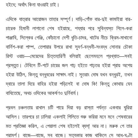
হইবে; অর্থাৎ কিনা যাওয়াই চাই।
এদিকে যাত্রার আয়োজন তাহার সম্পূর্ণ। দাড়ি-গোঁফ বার-দুই কামাইয়া বার-
চারেক হিমানী লাগানো শেষ হইয়াছে, শয্যার পরে সুবিন্যস্ত গিলে-করা
পাঞ্জাবি, সিল্কের গেঞ্জি, কোঁচানো দেশী ধুতি-চাদর, খাটের নীচে ক্রিম-মাখানো
বার্নিশ-করা পাম্প, তেপায়ার উপরে রাখা সুবর্ণ-বন্ধনী-সংবদ্ধ সোনার চৌকা
রিস্ট ওয়াচ—মেয়েদের চিত্তহারিণী বলিয়াই ছেলেমহলে প্রখ্যাত—সবই
প্রস্তুত। টেবিলে টি-পটে চায়ের জল গাঢ় হইতে গাঢ়তর হইয়া প্রায় অপেয়
হইয়া উঠিল, কিন্তু বন্ধুবরের সাক্ষাৎ নাই। সুতরাং দোষ যখন বন্ধুরই, তখন
দ্বারে তালা দিয়ে বাহির হইয়া পড়িলেই বা দোষ কি! কিন্তু কোথায় যেন
বাধিতেছে, অথচ ওদিকের আকর্ষণও দুর্নিবার্য।
প্রবল চঞ্চলতায় রাখাল চটি পায়ে দিয়া বড় রাস্তা পর্যন্ত একবার ঘুরিয়া
আসিল। তারপরে চা ঢালিয়া একলাই গিলিতে শুরু করিয়া মনে মনে শেষবারের
মত প্রতিজ্ঞা করিল, এ পেয়ালা শেষ হইলেই ব্যস্! আর না। মরুক গে তার
পরামর্শ। বাজে—বাজে, সব বাজে। সত্যকার কাজ থাকিলে সে আধ-ঘণ্টা