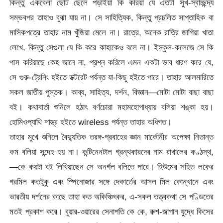
কিন্তু একবেলা ছোট ছেলে পড়াইয়া কি করিয়া যে এতটা সুখ-স্বাচ্ছন্দ্য
সম্ভবপর তাহাও বুঝা যায় না। সে সাহিত্যিক, কিন্তু প্রচলিত সাপ্তাহিক বা
মাসিকপত্রে তাহার নাম খুঁজিয়া মেলে না। রাত্রে, অনেক রাত্রি জাগিয়া খাতা
লেখে, কিন্তু সেগুলা যে কি করে কাহাকেও বলে না। ইস্কুল-কলেজে সে কি
পাস করিয়াছে কেহ জানে না, প্রশ্ন করিলে এমন একটা ভাব ধারণ করে যে,
সে গুরু-ট্রেনিং হইতে ডক্টরেট পর্যন্ত যা-কিছু হইতে পারে। তাহার আলমারিতে
সকল জাতীয় পুস্তক। কাব্য, সাহিত্য, দর্শন, বিজ্ঞান—মোটা মোটা বাছা বাছা
বই। কথাবার্তা শুনিলে হঠাৎ বর্ণচোরা মহামহোপাধ্যায় বলিয়া শঙ্কা হয়।
হোমিওপ্যাথি শাস্ত্র হইতে wireless পর্যন্ত তাহার অধিগত।
তাহার মুখে শুনিলে বৈদ্যুতিক তরঙ্গ-প্রবাহের জ্ঞান মার্কোনীর অপেক্ষা নিতান্ত
কম বলিয়া সন্দেহ হয় না। কন্টিনেনটাল গ্রন্থকারদের নাম রাখালের কণ্ঠস্থ,
—কে কয়টা বই লিখিয়াছেন সে অনর্গল বলিতে পারে। হিউমের সহিত লকের
গরমিল কতটুকু এবং স্পিনোজার সঙ্গে দেকার্তের আসল মিল কোন্‌খানে এবং
ভারতীয় দর্শনের কাছে তাহা কত অকিঞ্চিৎকর, এ-সকল তত্ত্বকথা সে পণ্ডিতের
মতই প্রকাশ করে। বুয়ার-ওয়ারের সেনাপতি কে কে, রুশ-জাপান যুদ্ধে কিসের