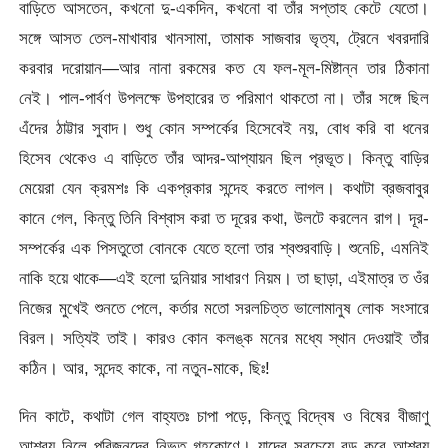
বাড়িতে আসতেন, কখনো দু-একদিন, কখনো বা তাঁর সপ্তাহ কেটে যেতো।
সঙ্গে আসত তেল-মাখাবার খানসামা, তামাক সাজবার ভৃত্য, ট্রেনে খবরদারি
করবার দরোয়ান—আর নানা রকমের কত যে ফল-মূল-মিষ্টান্ন তার ঠিকানা
নেই। পাল-পার্বণ উপলক্ষে উপহারের ত পরিমাণ থাকতো না। তাঁর সঙ্গে ছিল
এঁদের ঠাট্টার সুবাদ। শুধু কোন সম্পর্কের হিসেবেই নয়, বোধ করি বা ধনের
হিসেব থেকেও এ বাড়িতে তাঁর আদর-আপ্যায়ন ছিল প্রভূত। কিন্তু বাড়ির
মেয়েরা যেন ক্রমশঃ কি একপ্রকার সন্দেহ করতে লাগল। কথাটা ব্রজবাবুর
কানে গেল, কিন্তু তিনি বিশ্বাস করা ত দূরের কথা, উলটে করলেন রাগ। দূর-
সম্পর্কের এক পিসতুতো বোনকে যেতে হলো তার শ্বশুরবাড়ি। শুনেচি, এমনিই
নাকি হয়ে থাকে—এই হলো দুনিয়ার সাধারণ নিয়ম। তা ছাড়া, এইমাত্র ত ওঁর
নিজের মুখেই শুনতে পেলে, কর্তার মতো সরলচিত্ত ভালোমানুষ লোক সংসারে
বিরল। সত্যিই তাই। কারও কোন কলঙ্ক মনের মধ্যে স্থান দেওয়াই তাঁর
কঠিন। আর, সন্দেহ কাকে, না নতুন-মাকে, ছিঃ!
দিন কাটে, কথাটা গেল বাহ্যতঃ চাপা পড়ে, কিন্তু বিদ্বেষ ও বিষের বীজাণু
আশ্রয় নিলে পরিজনদের নিভৃত গৃহকোণে। যাদের সবচেয়ে বড় করে আশ্রয়