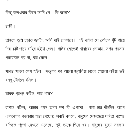
কিছু জলখাবার কিনে আনি গে—কি বলো?
রাজী।
তাহলে তুমি চড়াও জলটা, আমি যাই দোকানে। এই বলিয়া সে কোঁচার খুঁট গায়ে
দিয়া চটি পায়ে বাহির হইয়া গেল। গলির মোড়েই খাবারের দোকান, নগদ পয়সার
প্রয়োজন হয় না, ধার মেলে।
খাবার খাওয়া শেষ হইল। সন্ধ্যার পর আলো জ্বালিয়া চায়ের পেয়ালা লইয়া দুই
বন্ধু টেবিলে বসিল।
তারক প্রশ্ন করিল, তার পরে?
রাখাল বলিল, আমার বয়স তখন দশ কি এগারো। বাবা চার-পাঁচদিন আগে
একবেলার কলেরায় মারা গেছেন; সবাই বললে, বাবুদের মেজমেয়ে সবিতা বাপের
বাড়িতে পুজো দেখতে এসেছে, তুই তাকে গিয়ে ধর। বাবুদের বুড়ো সরকার