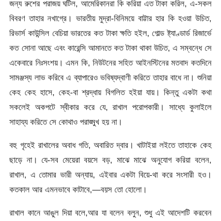
জন্য রুশের পরাজয় ঘটিল, আমেরিকানরা কি করিয়া এত টাকা করিল, এ-সকল
বিবরণ তাহার নখাগ্রে। ভারতীয় মুদ্রা-বিনিময়ে বাট্টার হার কি হওয়া উচিত,
রিভার্স কাউন্সিল বেচিয়া ভারতের কত টাকা ক্ষতি হইল, গোল্ড ষ্ট্যাণ্ডার্ড রিজার্ভে
কত সোনা আছে এবং কারেন্সি আমানতে কত টাকা থাকা উচিত, এ সম্বন্ধে সে
একেবারে নিঃসংশয়। এমন কি, নিউটনের সহিত আইনস্টিনের মতবাদ কতদিনে
সামঞ্জস্য লাভ করিবে এ ব্যাপারেও ভবিষ্যদ্বাণী করিতে তাহার বাধে না। শুনিয়া
কেহ কেহ হাসে, কেহ-বা শ্রদ্ধায় বিগলিত হইয়া যায়। কিন্তু একটা কথা
সকলেই অকপটে স্বীকার করে যে, রাখাল পরোপকারী। সাধ্যে কুলাইলে
সাহায্য করিতে সে কোথাও পরাঙ্মুখ হয় না।
বহু গৃহেই রাখালের অবাধ গতি, অবারিত দ্বার। খাটাইয়া লইতে তাহাকে কেহ
ছাড়ে না। যে-সব মেয়েরা বয়সে বড়, মাঝে মাঝে অনুযোগ করিয়া বলেন,
রাখাল, এ তোমার ভারী অন্যায়, এইবার একটা বিয়ে-থা করে সংসারী হও।
কতকাল আর এমনভাবে কাটাবে,—বয়স তো হোলো।
রাখাল কানে আঙুল দিয়া বলে,আর যা বলেন বলুন, শুধু এই আদেশটি করবেন