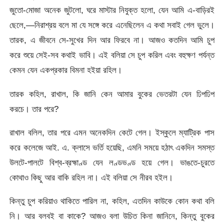
জুতো-মোজা অনেক জুটলো, ঘরে মাস্টার নিযুক্ত হলো, যেন আমি এ-বাড়িরই
ছেলে,—নিরাশ্রয় বলে মা যে সঙ্গে করে এনেছিলেন এ কথা সবাই গেল ভুলে।
তারক, এ জীবনে সে-সুখের দিন আর ফিরবে না। আজও কতদিন আমি চুপ
করে শুয়ে সেই-সব কথাই ভাবি। এই বলিয়া সে চুপ করিল এবং বহুক্ষণ পর্যন্ত
কেমন যেন একপ্রকার বিমনা হইয়া রহিল।
তারক কহিল, রাখাল, কি জানি কেন আমার বুকের ভেতরটা যেন ঢিপঢিপ
করচে। তার পরে?
রাখাল বলিল, তার পরে এমন অনেকদিন কেটে গেল। ইস্কুলে ম্যাট্রিক পাস
করে কলেজে আই. এ. ক্লাসে ভর্তি হয়েছি, এমনি সময়ে হঠাৎ একদিন সমস্ত
উলটে-পালটে বিশ্ব-ব্রহ্মাণ্ড যেন লণ্ডভণ্ড হয়ে গেল। ভাঙতে-চুরতে
কোথাও কিছু আর বাকি রহিল না। এই বলিয়া সে নীরব হইল।
কিন্তু চুপ করিয়াও থাকিতে পারিল না, কহিল, এতদিন কাউকে কোন কথা বলি
নি। আর বলবই বা কাকে? আজও বলা উচিত কিনা জানিনে, কিন্তু বুকের