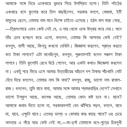
আমাকে সঙ্গে নিয়ে একেবারে অন্দরে গিয়ে উপস্থিত হলো। তিনি পইঠের
একধারে বসে কুলোয় করে তিল বাছছিলেন, সরকার বললে, মেজমা, ইটি
বামুনের ছেলে, তোমার নাম শুনে ভিক্ষে চাইতে এসেছে। হঠাৎ বাপ মারা গেছে,
—ত্রিসংসারে এমন কেউ নেই যে, এ দায় থেকে ওকে উদ্ধার করে দেয়। শুনে
তাঁর চোখ ছলছল করে এলো, বললেন, তোমার কি আপনার কেউ নেই?
বললুম, মাসী আছে, কিন্তু কখনো দেখিনি। জিজ্ঞাসা করলেন, শ্রাদ্ধ করতে
কত টাকা লাগবে? এটা শুনেছিলুম, বললুম, পুরুতমশাই বলেন পঞ্চাশ টাকা
লাগবে। তিনি কুলোটা রেখে উঠে গেলেন, আর একটা কথাও জিজ্ঞেসা করলেন
না। একটু পরে ফিরে এসে আমার উত্তরীয়ের আঁচলে দশ টাকার পাঁচখানি নোট
বেঁধে দিয়ে বললেন, তোমার নাম কি বাবা? বললুম, রাজু, ভালো নাম রাখাল-
রাজ। বললেন, তুমি যাবে বাবা, আমার সঙ্গে আমার শ্বশুরবাড়ির দেশে? সেখানে
ভালো ইস্কুল আছে, কলেজ আছে, তোমার কোন কষ্ট হবে না। যাবে?
আমাকে জবাব দিতে হলো না, সরকারমশাই যেন ঝাঁপিয়ে পড়ল, বললে, যাবে
মা, যাবে, এক্ষুনি যাবে। এতবড় ভাগ্য ও কোথায় কার কাছে পাবে? ওর চেয়ে
অসহায় এ গাঁয়ে আর কেউ নেই মা,—মা-দুর্গা তোমাকে ধনে-পুত্রে চিরসুখী