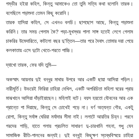
গম্ভীর হইয়া কহিল, কিন্তু আমাকেও তো তুমি সত্যি কথা বলোনি তারক।
বলেছিলে পড়াশুনা তেমন কিছু করোনি।
তারক হাসিয়া কহিল, সে এখনও বলচি। ছাপছোপ আছে, কিন্তু পড়াশুনা
করিনি। তার সময় পেলাম কৈ? পড়া-মুখস্থর পালা সাঙ্গ হতেই লেগে গেলাম
চাকরির উমেদারিতে, কাটলো বছর দু’ত্তিন—তার পরে দৈবাৎ তোমার দয়া পেয়ে
কলকাতায় এসে দুটো খেতে-পরতে পাচ্চি।
দ্যাখো তারক, ফের যদি তুমি—
অকস্মাৎ আয়নার দুই বন্ধুর মাথার উপরে আর একটি ছায়া আসিয়া পড়িল।
নারীমূর্তি। উভয়েই ফিরিয়া চাহিয়া দেখিল, একটি অপরিচিতা মহিলা ঘরের প্রায়
মাঝখানে আসিয়া দাঁড়াইয়াছেন। মহিলাই বটে। বয়স হয়তো যৌবনের আর এক
প্রান্তে পা দিয়াছে, কিন্তু সে চোখেই পড়ে না। বর্ণ অত্যন্ত গৌর, একটু
রোগা, কিন্তু সর্বাঙ্গ ঘেরিয়া মর্যাদার সীমা নাই। ললাটে আয়তির চিহ্ন। পরনে
গরদের শাড়ি, হাতে গলায় প্রচলিত সাধারণ দু-চারখানি গহনা, শুধু যেন
সামাজিক রীতি-পালনের জন্যই। দুই বন্ধুই কিছুক্ষণ স্তব্ধবিস্ময়ে চাহিয়া