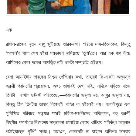
এক
রাখাল-রাজের নূতন বন্ধু জুটিয়াছে তারকনাথ। পরিচয় মাস-তিনেকের, কিন্তু
‘আপনি’র পালা শেষ হইয়া সম্ভাষণ নামিয়াছে ‘তুমি’তে। আর এক ধাপ নীচে
আসিলেও কোন পক্ষের আপত্তি নাই ভাবটা সম্প্রতি এইরূপ।
বেলা আড়াইটায় তারকের নিশ্চয় পৌঁছিবার কথা, তাহারই কি-একটা অত্যন্ত
জরুরী পরামর্শের প্রয়োজন, অথচ তাহারই দেখা নাই, এদিকে ঘড়িতে বাজে
তিনটা। রাখাল ছটফট করিতেছে,—পরামর্শের জন্যও নয়, বন্ধুর জন্যও নয়,
কিন্তু ঠিক তিনটায় তাহার নিজেরই বাহির না হইলেই নয়। ভবানীপুরে এক
সুশিক্ষিত পরিবারে সন্ধ্যার পরেই মহিলা-মজলিসের অধিবেশন, বহু তরুণী
বিদুষীর পদার্পণের নিঃসংশয় সম্ভাবনা জানাইয়া বেগার খাটিবার সনির্বন্ধ আহ্বান
পাঠাইয়াছেন গৃহিণী স্বয়ং। অতএব, বেলাবেলি না যাইলে অতিশয় অন্যায়