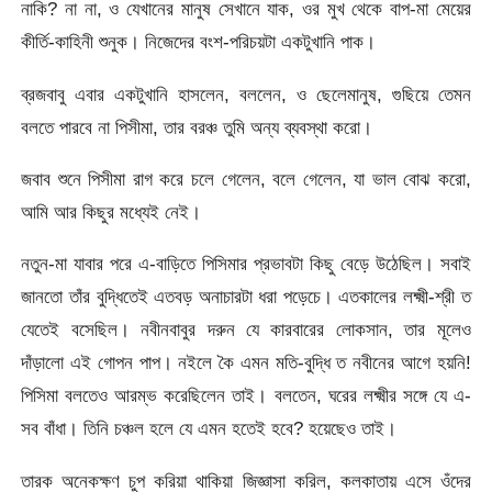
নাকি? না না, ও যেখানের মানুষ সেখানে যাক, ওর মুখ থেকে বাপ-মা মেয়ের
কীর্তি-কাহিনী শুনুক। নিজেদের বংশ-পরিচয়টা একটুখানি পাক।
ব্রজবাবু এবার একটুখানি হাসলেন, বললেন, ও ছেলেমানুষ, গুছিয়ে তেমন
বলতে পারবে না পিসীমা, তার বরঞ্চ তুমি অন্য ব্যবস্থা করো।
জবাব শুনে পিসীমা রাগ করে চলে গেলেন, বলে গেলেন, যা ভাল বোঝ করো,
আমি আর কিছুর মধ্যেই নেই।
নতুন-মা যাবার পরে এ-বাড়িতে পিসিমার প্রভাবটা কিছু বেড়ে উঠেছিল। সবাই
জানতো তাঁর বুদ্ধিতেই এতবড় অনাচারটা ধরা পড়েচে। এতকালের লক্ষ্মী-শ্রী ত
যেতেই বসেছিল। নবীনবাবুর দরুন যে কারবারের লোকসান, তার মূলেও
দাঁড়ালো এই গোপন পাপ। নইলে কৈ এমন মতি-বুদ্ধি ত নবীনের আগে হয়নি!
পিসিমা বলতেও আরম্ভ করেছিলেন তাই। বলতেন, ঘরের লক্ষ্মীর সঙ্গে যে এ-
সব বাঁধা। তিনি চঞ্চল হলে যে এমন হতেই হবে? হয়েছেও তাই।
তারক অনেকক্ষণ চুপ করিয়া থাকিয়া জিজ্ঞাসা করিল, কলকাতায় এসে ওঁদের