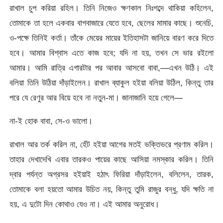
রাখাল চুপ করিয়া রহিল। তিনি নিজেও ক্ষণকাল নিঃশব্দে থাকিয়া কহিলেন,
তোমাকে তা হলে একবার বাগবাজারে যেতে হবে, ছেলের মামার কাছে। শুনেচি,
ও-পক্ষে তিনিই কর্তা। তাঁকে মেয়ের মায়ের ইতিহাসটা জানিয়ে বারণ করে দিতে
হবে। আমার বিশ্বাস এতে কাজ হবে; যদি না হয়, তখন সে ভার রইলো
আমার। আমি রাত্রি এগারটার পর আবার আসবো বাবা,—এখন উঠি। এই
বলিয়া তিনি উঠিয়া দাঁড়াইলেন। রাখাল ব্যাকুল হইয়া বলিয়া উঠিল, কিন্তু তার
পরে যে রেণুর আর বিয়ে হবে না নতুন-মা। জানাজানি হয়ে গেলে—
না-ই হোক বাবা, সে-ও ভালো।
রাখাল আর তর্ক করিল না, হেঁট হইয়া আগের মতই ভক্তিভরে প্রণাম করিল।
তাহার দেখাদেখি এবার তারকও পায়ের কাছে আসিয়া নমস্কার করিল। তিনি
দ্বার পর্যন্ত অগ্রসর হইয়াই হঠাৎ ফিরিয়া দাঁড়াইলেন, বলিলেন, তারক,
তোমাকে বলা হয়তো আমার উচিত নয়, কিন্তু তুমি রাজুর বন্ধু, যদি ক্ষতি না
হয়, এ দুটো দিন কোথাও যেও না। এই আমার অনুরোধ।