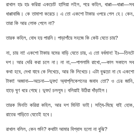
রাখাল হাঃ হাঃ করিয়া একচোট হাসিয়া লইল, পরে কহিল, ধাপ্পা—ধাপ্পা—সব
ধাপ্পাবাজি। কে তামাশা করেচে। এ তো একশো টাকার ওপরে গেল হে। কেন,
তারা কি আর লোক পেলে না?
তারক কহিল, বোধ হয় পায়নি। পাড়াগাঁয়ে সহজে কি কেউ যেতে চায়?
না, চায় না! একশো টাকায় যমের বাড়ি যেতে চায়, এ তো বর্ধমান! ইঃ—তিনটে
দশ। আর দেরি করা চলে না। না না,—পাগলামি রাখো,—কাল সকালে সব
কথা হবে, দেখা যাবে কে লিখেচে, আর কি লিখেচে। এটা বুঝচো না যে একশো
টাকা! অজানা—অচেনা—দ্যুৎ! অ্যাপ্‌লিকেশনের জবাব তো? ও ঢের জানি,
হাড়ে ঘুণ ধরে গেছে। দ্যুৎ! চললুম। বলিয়াই উঠিয়া দাঁড়াইল।
তারক মিনতি করিয়া কহিল, আর দশ মিনিট ভাই। সত্যি-মিছে যাই হোক,
রাতের গাড়িতে যেতেই হবে।
রাখাল বলিল, কেন শুনি? কথাটা আমার বিশ্বাস হলো না বুঝি?