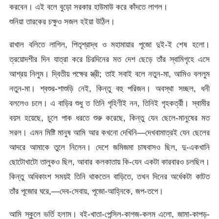
করবেন। এই বলে বুড়ো সরকার হাউমাউ করে কাঁদতে লাগল।
শুনিয়া তারকের চক্ষুও সজল হইয়া উঠিল।
রাখাল বলিতে লাগিল, পিতৃশ্রাদ্ধ ও মহামায়ার পূজো দুই-ই শেষ হলো।
ত্রয়োদশীর দিন যাত্রা করে চিরদিনের মত দেশ ছেড়ে তাঁর স্বামিগৃহে এসে
আশ্রয় নিলুম। দ্বিতীয় পক্ষের স্ত্রী; তাই সবাই বলে নতুন-মা, আমিও বললুম
নতুন-মা। শ্বশুর-শাশুড়ি নেই, কিন্তু বহু পরিজন। অবস্থা সচ্ছল, ধনী
বললেও চলে। এ বাড়ির শুধু ত তিনি গৃহিণীই নন, তিনিই গৃহকর্ত্রী। স্বামীর
বয়স হয়েছে, চুলে পাক ধরতে শুরু করেছে, কিন্তু যেন ছেলে-মানুষের মত
সরল। এমন মিষ্টি মানুষ আমি আর কখনো দেখিনি—দেখবামাত্রই যেন ছেলের
আদরে আমাকে তুলে নিলেন। দেশে জমিজমা চাষবাসও ছিল, দু-একখানি
ছোটোখাটো তালুকও ছিল, আবার কলকাতায় কি-যেন একটা কারবারও চলছিল।
কিন্তু অধিকাংশ সময়ই তিনি থাকতেন বাড়িতে, তখন দিনের অর্ধেকটা কাটত
তাঁর পূজোর ঘরে,—দেব-সেবায়, পূজো-আহ্নিকে, জপ-তপে।
আমি স্কুলে ভর্তি হলাম। বই-খাতা-পেন্সিল-কাগজ-কলম এলো, জামা-কাপড়-