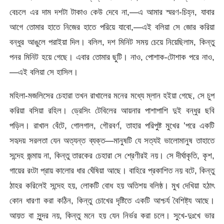
বেচলে এর দাম দশটা টাকাও কেউ দেবে না,—এ আমার স্মরণ-চিহ্ন, যাবার
আগে তোমার হাতে নিজের হাতে পরিয়ে যাবো,—এই বলিয়া সে জোর করিয়া
বন্ধুর আঙুলে পরাইয়া দিল। বলিল, দশ মিনিট সময় চেয়ে নিয়েছিলাম, কিন্তু
পনর মিনিট হয়ে গেছে। এবার তোমার ছুটি। নাও, পোশাক-টোশাক পরে নাও,
—এই বলিয়া সে হাসিল।
মহিলা-মজলিসের চেহারা তখন রাখালের মনের মধ্যে ম্লান হইয়া গেছে, সে চুপ
করিয়া বসিয়া রহিল। ড্রেসিং টেবিলের আয়নার পাশাপাশি দুই বন্ধুর ছবি
পড়িল। রাখাল বেঁটে, গোলগাল, গৌরবর্ণ, তাহার পরিপুষ্ট মুখের ’পরে একটি
সহৃদয় সরলতা যেন অত্যন্ত ব্যক্ত—মানুষটি যে সত্যই ভালোমানুষ তাহাতে
সন্দেহ জন্মায় না, কিন্তু তারকের চেহারা সে শ্রেণীরই নয়। সে দীর্ঘাকৃতি, কৃশ,
গায়ের রংটা প্রায় কালোর ধার ঘেঁষিয়া আছে। বাহিরে প্রকাশিত নয় বটে, কিন্তু
ঠাহর করিলেই সন্দেহ হয়, লোকটি বোধ হয় অতিশয় বলিষ্ঠ। মুখ দেখিয়া হঠাৎ
কোন ধারণা করা কঠিন, কিন্তু চোখের দৃষ্টিতে একটি আশ্চর্য বৈশিষ্ট্য আছে।
আয়ত বা সুন্দর নয়, কিন্তু মনে হয় যেন নির্ভর করা চলে। সুখে-দুঃখে ভার