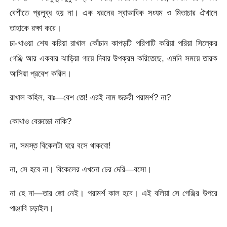
বেশীতে প্রলুব্ধ হয় না। এক ধরনের স্বাভাবিক সংযম ও মিতাচার ঐখানে
তাহাকে রক্ষা করে।
চা-খাওয়া শেষ করিয়া রাখাল কোঁচান কাপড়টি পরিপাটি করিয়া পরিয়া সিল্কের
গেঞ্জি আর একবার ঝাড়িয়া গায়ে দিবার উপক্রম করিতেছে, এমনি সময়ে তারক
আসিয়া প্রবেশ করিল।
রাখাল কহিল, বাঃ—বেশ তো! এরই নাম জরুরী পরামর্শ? না?
কোথাও বেরুচ্চো নাকি?
না, সমস্ত বিকেলটা ঘরে বসে থাকবো!
না, সে হবে না। বিকেলের এখনো ঢের দেরি—বসো।
না হে না—তার জো নেই। পরামর্শ কাল হবে। এই বলিয়া সে গেঞ্জির উপরে
পাঞ্জাবি চড়াইল।