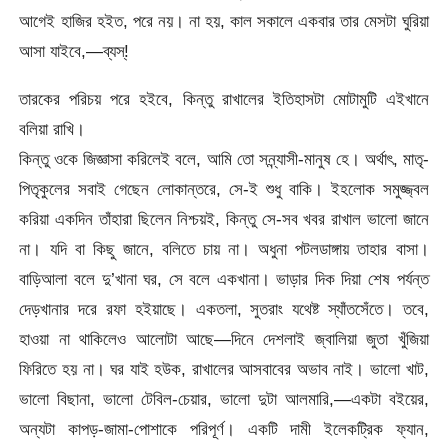
আগেই হাজির হইত, পরে নয়। না হয়, কাল সকালে একবার তার মেসটা ঘুরিয়া
আসা যাইবে,—ব্যস্!
তারকের পরিচয় পরে হইবে, কিন্তু রাখালের ইতিহাসটা মোটামুটি এইখানে
বলিয়া রাখি।
কিন্তু ওকে জিজ্ঞাসা করিলেই বলে, আমি তো সন্ন্যাসী-মানুষ হে। অর্থাৎ, মাতৃ-
পিতৃকুলের সবাই গেছেন লোকান্তরে, সে-ই শুধু বাকি। ইহলোক সমুজ্জ্বল
করিয়া একদিন তাঁহারা ছিলেন নিশ্চয়ই, কিন্তু সে-সব খবর রাখাল ভালো জানে
না। যদি বা কিছু জানে, বলিতে চায় না। অধুনা পটলডাঙ্গায় তাহার বাসা।
বাড়িআলা বলে দু’খানা ঘর, সে বলে একখানা। ভাড়ার দিক দিয়া শেষ পর্যন্ত
দেড়খানার দরে রফা হইয়াছে। একতলা, সুতরাং যথেষ্ট স্যাঁতসেঁতে। তবে,
হাওয়া না থাকিলেও আলোটা আছে—দিনে দেশলাই জ্বালিয়া জুতা খুঁজিয়া
ফিরিতে হয় না। ঘর যাই হউক, রাখালের আসবাবের অভাব নাই। ভালো খাট,
ভালো বিছানা, ভালো টেবিল-চেয়ার, ভালো দুটা আলমারি,—একটা বইয়ের,
অন্যটা কাপড়-জামা-পোশাকে পরিপূর্ণ। একটি দামী ইলেকট্রিক ফ্যান,