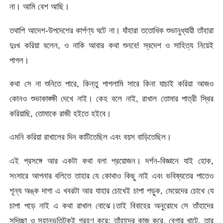
না। আমি বেশ আছি।
তথাপি আদেশ-উপদেশের কার্পণ্য ঘটে না। যাঁহারা ততোধিক শুভানুধ্যায়ী তাঁহারা
দুঃখ করিয়া বলেন, ও নাকি আবার কথা শুনবে! স্বদেশ ও সাহিত্য নিয়েই
পাগল।
কথা সে না শুনিতে পারে, কিন্তু পাগলামি সারে কিনা যাচাই করিয়া আজও
কোনও শুভাকাঙ্ক্ষী দেখে নাই। কেহ বলে নাই, রাখাল তোমার পাত্রী স্থির
করিয়াছি, তোমাকে রাজী হইতে হইবে।
এমনি করিয়া রাখালের দিন কাটিতেছিল এবং বয়স বাড়িতেছিল।
এই প্রসঙ্গে আর একটা কথা বলা প্রয়োজন। দর্শন-বিজ্ঞানে যাই হোক,
সংসারে আপনার বলিতে তাহার যে কোথাও কিছু নাই এবং ভবিষ্যতের পাতেও
শূন্য অঙ্ক দাগা এ খবরটা আর যাহার চোখেই চাপা পড়ুক, মেয়েদের চোখে যে
চাপা পড়ে নাই এ কথা রাখাল বোঝে।তাই বিবাহের অনুরোধে সে তাঁহাদের
সদিচ্ছা ও সহানুভূতিটুকুই গ্রহণ করে; তাঁহাদের কাজ করে, বেগার খাটে, তার