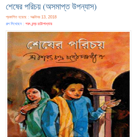
শেষের পরিচয় (অসমাপ্ত উপন্যাস)
প্রকাশিত হয়েছে : অক্টোবর 13, 2018
গল্প লিখেছেন :
শরৎ চন্দ্র চট্টোপাধ্যায়