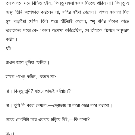
তারক মনে মনে বিস্মিত হইল, কিন্তু সহসা জবাব দিতেও পারিল না। কিন্তু এ
জন্য তিনি অপেক্ষাও করিলেন না, বাহির হইয়া গেলেন। রাখাল জানালা দিয়া
মুখ বাড়াইয়া দেখিল তিনি পায়ে হাঁটিয়াই গেলেন, শুধু গলির বাঁকের কাছে
দরোয়ানের মতো কে-একজন অপেক্ষা করিতেছিল, সে তাঁহাকে নিঃশব্দে অনুসরণ
করিল।
দুই
রাখাল জামা খুলিয়া ফেলিল।
তারক প্রশ্ন করিল, বেরুবে না?
না। কিন্তু তুমি? যাচ্চো আজই বর্ধমানে?
না। তুমি কি করো দেখবো,—স্বেচ্ছায় না করো জোর করে করাবো।
চায়ের কেৎলিটা আর একবার চড়িয়ে দিই,—কি বলো?
দাও।