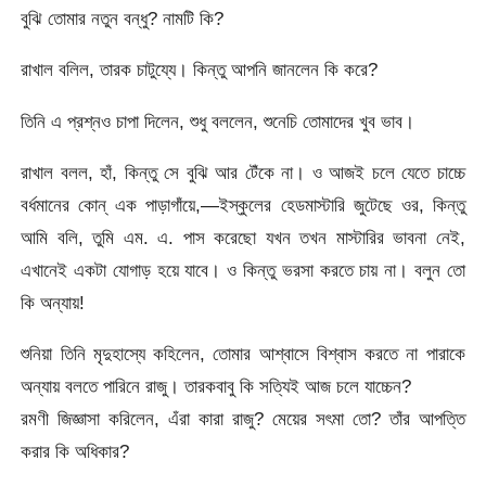
বুঝি তোমার নতুন বন্ধু? নামটি কি?
রাখাল বলিল, তারক চাটুয্যে। কিন্তু আপনি জানলেন কি করে?
তিনি এ প্রশ্নও চাপা দিলেন, শুধু বললেন, শুনেচি তোমাদের খুব ভাব।
রাখাল বলল, হাঁ, কিন্তু সে বুঝি আর টেঁকে না। ও আজই চলে যেতে চাচ্চে
বর্ধমানের কোন্‌ এক পাড়াগাঁয়ে,—ইস্কুলের হেডমাস্টারি জুটেছে ওর, কিন্তু
আমি বলি, তুমি এম. এ. পাস করেছো যখন তখন মাস্টারির ভাবনা নেই,
এখানেই একটা যোগাড় হয়ে যাবে। ও কিন্তু ভরসা করতে চায় না। বলুন তো
কি অন্যায়!
শুনিয়া তিনি মৃদুহাস্যে কহিলেন, তোমার আশ্বাসে বিশ্বাস করতে না পারাকে
অন্যায় বলতে পারিনে রাজু। তারকবাবু কি সত্যিই আজ চলে যাচ্চেন?
রমণী জিজ্ঞাসা করিলেন, এঁরা কারা রাজু? মেয়ের সৎমা তো? তাঁর আপত্তি
করার কি অধিকার?