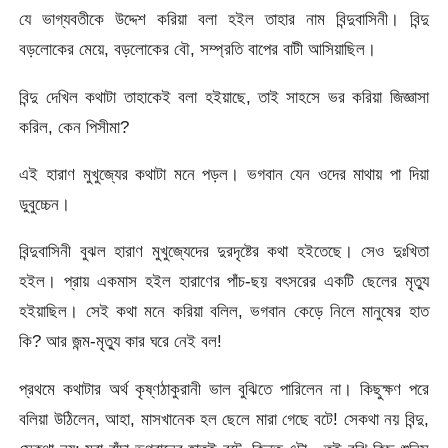
যে ভাগ্যবতীকে উদ্দেশ করিয়া বলা হইল তাহার নাম বিন্দুবাসিনী। বিন্দু
বড়লোকের মেয়ে, বড়লোকের বৌ, সম্প্রতি বাপের বাটী আসিয়াছিল।
বিন্দু দেখিল কথাটা তাহাকেই বলা হইয়াছে, তাই সাহসে ভর করিয়া জিজ্ঞাসা
করিল, কেন পিসীমা?
এই হারাণ মুখুজ্যের কথাটা মনে পড়ল। ভগবান যেন ওদের মাথায় পা দিয়া
ডুবুচ্চেন।
বিন্দুবাসিনী বুঝল হারাণ মুখুজ্যেদের দুরদৃষ্টের কথা হইতেছে। সেও দুঃখিতা
হইল। প্রায় একমাস হইল হারাণের পাঁচ-ছয় বৎসরের একটি ছেলের মৃত্যু
হইয়াছিল। সেই কথা মনে করিয়া বলিল, ভগবান কেড়ে নিলে মানুষের হাত
কি? আর জন্ম-মৃত্যু কার ঘরে নেই বল!
প্রথমে কথাটার অর্থ কৃষ্ণঠাকুরানী ভাল বুঝিতে পারিলেন না। কিছুক্ষণ পরে
বলিয়া উঠিলেন, আহা, মাসখানেক হল ছেলে মারা গেছে বটে! সেকথা নয় বিন্দু,