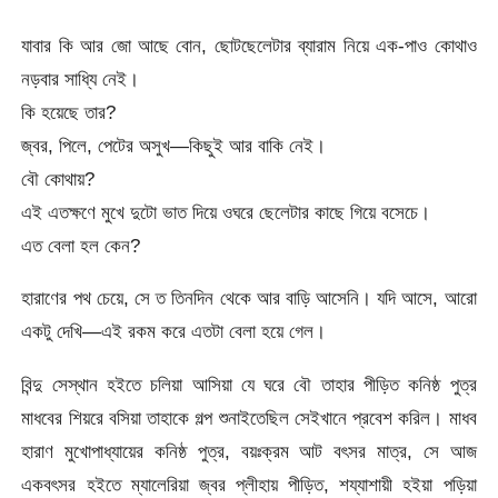
যাবার কি আর জো আছে বোন, ছোটছেলেটার ব্যারাম নিয়ে এক-পাও কোথাও
নড়বার সাধ্যি নেই।
কি হয়েছে তার?
জ্বর, পিলে, পেটের অসুখ—কিছুই আর বাকি নেই।
বৌ কোথায়?
এই এতক্ষণে মুখে দুটো ভাত দিয়ে ওঘরে ছেলেটার কাছে গিয়ে বসেচে।
এত বেলা হল কেন?
হারাণের পথ চেয়ে, সে ত তিনদিন থেকে আর বাড়ি আসেনি। যদি আসে, আরো
একটু দেখি—এই রকম করে এতটা বেলা হয়ে গেল।
বিন্দু সেস্থান হইতে চলিয়া আসিয়া যে ঘরে বৌ তাহার পীড়িত কনিষ্ঠ পুত্র
মাধবের শিয়রে বসিয়া তাহাকে গল্প শুনাইতেছিল সেইখানে প্রবেশ করিল। মাধব
হারাণ মুখোপাধ্যায়ের কনিষ্ঠ পুত্র, বয়ঃক্রম আট বৎসর মাত্র, সে আজ
একবৎসর হইতে ম্যালেরিয়া জ্বর প্লীহায় পীড়িত, শয্যাশায়ী হইয়া পড়িয়া