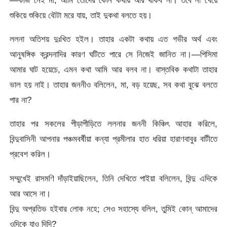
শুকিয়ে শুকিয়ে বৌটা মরে যায়, তাই দুকথা বলতে হয়।
ললনা অতিশয় দুঃখিত হইল। তাহার একটা কথায় এত গভীর অর্থ এবং
আনুষঙ্গিক ক্রন্দনাদির কারণ ঘটিতে পারে সে নিজেই জানিত না।—পিসিমা
আমার ঘাট হয়েচে, এমন কথা আমি আর বলব না। বাস্তবিক কথাটা তাহার
ভাল হয় নাই। তাহার জননীও বলিলেন, মা, বড় হয়েছ, সব কথা বুঝে বলতে
পার না?
তাহার পর সকলের পীড়াপীড়িতে ললনার জননী কিঞ্চিৎ আহার করিলে,
বিন্দুবাসিনী আপনার পঞ্চমবর্ষীয়া কন্যা প্রমীলার হাত ধরিয়া হারাণবাবুর বাটীতে
প্রবেশ করিল।
সম্মুখেই রাসমণি দাঁড়াইয়াছিলেন, তিনি দেখিতে পাইয়া বলিলেন, বিন্দু এদিকে
আর আসে না।
বিন্দু অপ্রতিভ হইবার লোক নহে; সেও সহাস্যে বলিল, তুমিই কোন্‌ আমাদের
ওদিকে যাও দিদি?