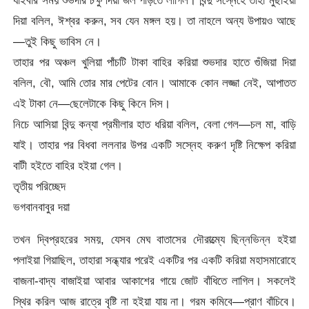
দিয়া বলিল, ঈশ্বর করুন, সব যেন মঙ্গল হয়। তা নাহলে অন্য উপায়ও আছে
—তুই কিছু ভাবিস নে।
তাহার পর অঞ্চল খুলিয়া পাঁচটি টাকা বাহির করিয়া শুভদার হাতে গুঁজিয়া দিয়া
বলিল, বৌ, আমি তোর মার পেটের বোন। আমাকে কোন লজ্জা নেই, আপাতত
এই টাকা নে—ছেলেটাকে কিছু কিনে দিস।
নিচে আসিয়া বিন্দু কন্যা প্রমীলার হাত ধরিয়া বলিল, বেলা গেল—চল মা, বাড়ি
যাই। তাহার পর বিধবা ললনার উপর একটি সস্নেহ করুণ দৃষ্টি নিক্ষেপ করিয়া
বাটী হইতে বাহির হইয়া গেল।
তৃতীয় পরিচ্ছেদ
ভগবানবাবুর দয়া
তখন দ্বিপ্রহরের সময়, যেসব মেঘ বাতাসের দৌরাত্ম্যে ছিন্নভিন্ন হইয়া
পলাইয়া গিয়াছিল, তাহারা সন্ধ্যার পরেই একটির পর একটি করিয়া মহাসমারোহে
বাজনা-বাদ্য বাজাইয়া আবার আকাশের গায়ে জোট বাঁধিতে লাগিল। সকলেই
স্থির করিল আজ রাত্রে বৃষ্টি না হইয়া যায় না। গরম কমিবে—প্রাণ বাঁচিবে।