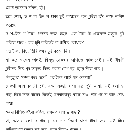
শুভদা দৃঢ়স্বরে বলিল, হাঁ।
তবে শোন, দু শ না তিন শ টাকা চুরি করেচেন বলে নন্দীরা তাঁর নামে নালিশ
করেছে।
দু শ-তিন শ টাকা! শুভদার ভ্রম হইল, এত টাকা কি একসঙ্গে মানুষে চুরি
করিতে পারে? আর চুরি করিলেই বা রাখিবে কোথায়?
এত টাকা, বিন্দু, তিনি কখন চুরি করেন নি।
না করে থাকেন ভালই, কিন্তু সেকথায় আমাদের কাজ নেই। এই টাকাটা
নন্দীদের দিয়ে খুব অনুনয়-বিনয় করলে বোধ হয় ছেড়ে দিতে পারে।
কিন্তু তা কেমন করে হবে? এত টাকা আমি পাব কোথায়?
সেকথা আমি বলচি। বৌ, এখন লজ্জার সময় নয়; তুমি আমার এই বালা দু’
গাছা নিয়ে আজ রাত্রে নিজেই ভগবানবাবুর কাছে যাও; তার পর যা ভাল বোঝ
করো।
শুভদা বিস্মিত হইয়া কহিল, তোমার বালা দু গাছা?
হাঁ, আমার বালা দু গাছা। এর দাম তিনশ চারশ টাকা হবে; এই দিয়ে
সাধ্যিসাধনা করলে দয়া করে ছেড়ে দিতেও পারেন।