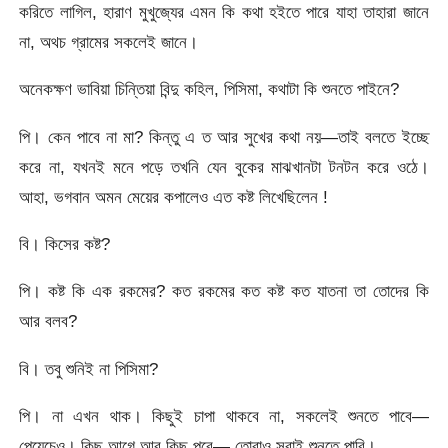
করিতে লাগিল, হারাণ মুখুজ্যের এমন কি কথা হইতে পারে যাহা তাহারা জানে
না, অথচ গ্রামের সকলেই জানে।
অনেকক্ষণ ভাবিয়া চিন্তিয়া বিন্দু কহিল, পিসিমা, কথাটা কি শুনতে পাইনে?
পি। কেন পাবে না মা? কিন্তু এ ত আর সুখের কথা নয়—তাই বলতে ইচ্ছে
করে না, যখনই মনে পড়ে তখনি যেন বুকের মাঝখানটা টনটন করে ওঠে।
আহা, ভগবান অমন মেয়ের কপালেও এত কষ্ট লিখেছিলেন !
বি। কিসের কষ্ট?
পি। কষ্ট কি এক রকমের? কত রকমের কত কষ্ট কত যাতনা তা তোদের কি
আর বলব?
বি। তবু শুনিই না পিসিমা?
পি। না এখন থাক। কিছুই চাপা থাকবে না, সকলেই শুনতে পাবে—
পেয়েচেও। কিছু আগে আর কিছু পরে— তোরাও সবাই শুনতে পাবি।