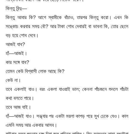
কিন্তু বিন্দু—
কিন্তু আবার কি? আগে স্বামীকে বাঁচাও, তারপর কিন্তু করো। এখন কি
সঙ্কোচ করবার সময় বৌ? আর টাকা শোধ দেবারই বা ভাবনা কি, তোর ছেলে
বড় হয়ে শোধ দেবে।
আজই যাব?
হাঁ—আজই।
কার সঙ্গে যাব?
তেমন কেউ বিশ্বাসী লোক আছে কি?
কেউ না।
তবে একলাই যাও। বরং একলা যাওয়াই ভাল; কেননা পাঁচজনে শুনলে পাঁচটা
কথা বলতে পারে।
তবে আজ যাই।
হাঁ—আজই যাও। সন্ধ্যার পর একটা ময়লা কাপড় পরে মুখ ঢেকে যেও। কাল
এমনি সময় আর একবার আসব।
যাইবার সময় শুভদার চক্ষু দিয়া জল পড়িতে লাগিল। বিন্দু সস্নেহে তাহা মুছাইয়া