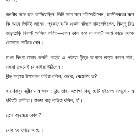
জননীর চক্ষে জল আসিতেছিল; তিনি মনে মনে বলিতেছিলেন, জগদীশ্বরের মনে
কি আছে তিনিই জানেন, প্রকাশ্যে কি একটা বলিতে যাইতেছিলেন, কিন্তু বিন্দু
তাড়াতাড়ি নিকটে আসিয়া কহিল—কেন ভাল হবে না বাবা? আমি কাছে থেকে
তোমাকে সারিয়ে দোব।
মাধব কিংবা তাহার জননী কেহই এ পর্যন্ত বিন্দুর আগমন লক্ষ্য করেন নাই,
সহসা দুজনেই চমকাইয়া উঠিলেন।
বিন্দু শয্যায় উপবেশন করিয়া বলিল, শুভদা, খেয়েচিস ত?
হারাণবাবুর স্ত্রীর নাম শুভদা; বিন্দু তাহা অপেক্ষা কিছু ছোট হইলেও সম্মুখে নাম
ধরিয়াই ডাকিত। শুভদা ঘাড় নাড়িয়া বলিল, হাঁ।
তোর বড়মেয়ে কোথা?
বোধ হয় ওপরে আছে।