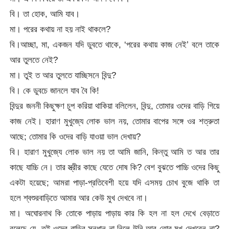
বি। তা হোক, আমি যাব।
মা। পরের কথায় না হয় নাই থাকলে?
বি।আচ্ছা, মা, একজন যদি ডুবতে থাকে, ‘পরের কথায় কাজ নেই’ বলে তাকে
আর তুলতে নেই?
মা। তুই ত আর তুলতে যাচ্ছিসনে বিন্দু?
বি। কে ডুবচে জানলে যাব বৈ কি!
বিন্দুর জননী কিছুক্ষণ চুপ করিয়া থাকিয়া বলিলেন, বিন্দু, তোমার ওদের বাড়ি গিয়ে
কাজ নেই। হারাণ মুখুজ্যে লোক ভাল নয়, তোমার বাপের সঙ্গে ওর শত্রুতা
আছে; তোমার কি ওদের বাড়ি যাওয়া ভাল দেখায়?
বি। হারাণ মুখুজ্যে লোক ভাল নয় তা আমি জানি, কিন্তু আমি ত আর তার
কাছে যাচ্চি নে। তার স্ত্রীর কাছে যেতে দোষ কি? বেশ বুঝতে পাচ্চি ওদের কিছু
একটা হয়েছে; আমরা পাড়া-প্রতিবেশী হয়ে যদি এসময় চোখ বুজে থাকি তা
হলে শ্বশুরবাড়িতে আমার আর কেউ মুখ দেখবে না।
মা। অঘোরনাথ কি তোকে পাড়ায় পাড়ায় কার কি হল না হল দেখে বেড়াতে
বলেচে যে, তুই ওদের বাড়ির সন্ধান না নিলে উনি আর তোর মুখ দেখবেন না?