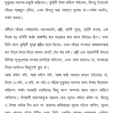
মুখুজ্যে মহাশয় চাকুরি করিতেন। কুড়িটি টাকা মাহিনা পাইতেন, কিন্তু ইহাতেই
তাঁহার স্বচ্ছন্দে চলিত, এখন কিন্তু আর তাহাতে কুলায় না—সর্বদা অনটন,
সর্বদা অভাব।
বাটীতে তাঁহার পোষ্যবর্গও অনেকগুলি; স্ত্রী, দুইটি পুত্র, দুইটি কন্যা, এক
বিধবা বড় ভগিনী অর্থাৎ বাঙ্গালীর ঘরে সচরাচর যাহা থাকে তাঁহারও ছিল। যখন
তিনি মাসে কুড়িটি মুদ্রা স্ত্রীর হাতে দিতেন, তখন তাঁহার সংসারে আজকালকার
মত নিত্য দৈন্য নিত্য অভাব কেহই টের পায় নাই। স্ত্রী এবং বড়ভগিনী উভয়ে
মিলিয়া সুশৃঙ্খলায় সংসার চালাইয়া যাইতেন, এখন তাহা করেনও না, সংসারের
নিত্য অনটনও কিছুতেই ঘুচে না।
আজ চাউল নাই, আজ দাইল নাই, আজ কাষ্ঠ অভাবে রন্ধন হইতেছে না,
নিত্য এ-নাই, ও-নাই, তা নাই-এ পড়িয়া মুখুজ্যে মহাশয় অসৎ উপায় উদ্ভাবন
করিলেন অর্থাৎ সরকারি তহবিলের কিছু অংশ আপনার ব্যয়ে গ্রহণ করিতে
লাগিলেন। বিশ্বাসী হারাণবাবুকে প্রথমে কেহ সন্দেহ পর্যন্ত করিল না, কিন্তু
এ উপায় অধিক দিন চলে না; ক্রমশঃ জমিদারের সন্দেহ হইতে লাগিল; সন্দেহ
যখন গাঢ়তর হইয়া উঠিল তখন তিনি একদিন সমস্ত খাতাপত্র দেখিতে