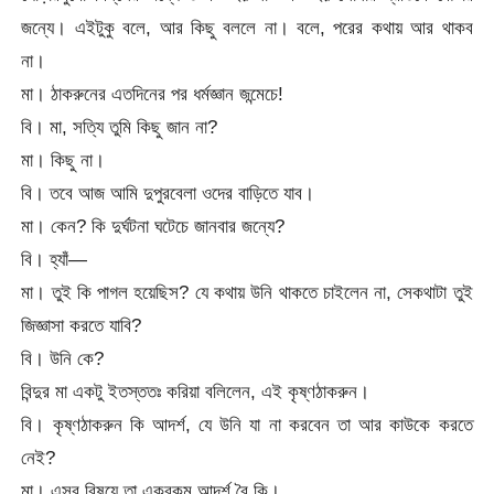
জন্যে। এইটুকু বলে, আর কিছু বললে না। বলে, পরের কথায় আর থাকব
না।
মা। ঠাকরুনের এতদিনের পর ধর্মজ্ঞান জন্মেচে!
বি। মা, সত্যি তুমি কিছু জান না?
মা। কিছু না।
বি। তবে আজ আমি দুপুরবেলা ওদের বাড়িতে যাব।
মা। কেন? কি দুর্ঘটনা ঘটেচে জানবার জন্যে?
বি। হ্যাঁ—
মা। তুই কি পাগল হয়েছিস? যে কথায় উনি থাকতে চাইলেন না, সেকথাটা তুই
জিজ্ঞাসা করতে যাবি?
বি। উনি কে?
বিন্দুর মা একটু ইতস্ততঃ করিয়া বলিলেন, এই কৃষ্ণঠাকরুন।
বি। কৃষ্ণঠাকরুন কি আদর্শ, যে উনি যা না করবেন তা আর কাউকে করতে
নেই?
মা। এসব বিষয়ে তা একরকম আদর্শ বৈ কি।