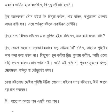
একবার জামিন হতে বলেছিল, কিন্তু স্বীকার হননি।
বিন্দু অনেকক্ষণ মৌন হইয়া কি চিন্তা করিল, পরে বলিল, দুপুরবেলা একবার
ওদের বাড়ি যাব। এসে পর্যন্ত বউকে একদিনও দেখিনি।
বিন্দুর মাতা বিস্মিত হইলেন এবং কুপিত হইয়া বলিলেন, এত কথা শুনেও যাবি?
বিন্দু যেরূপ সহজ ও স্বাভাবিকভাবে ঘাড় নাড়িয়া ‘হাঁ’ বলিল, তাহাতে গৃহিণীর
আর কথা কহা হইল না। কিছুক্ষণ চুপ করিয়া বিন্দু পুনরায় কহিল, আমি ওদের
বাড়ি গেলে কারও কোন ক্ষতি নাই। আমি এই বলি মা, পুরুষমানুষদের ঝগড়া
মেয়েমহল পর্যন্ত না পৌঁছুলেই ভাল।
বেলা হইতেছে দেখিয়া গৃহিণী উঠিয়া গেলেন; যাইবার সময় বলিলেন, ইনি শুনলে
বড় রাগ করবেন।
বি। যাতে না শুনতে পান এমনি করে যাব।