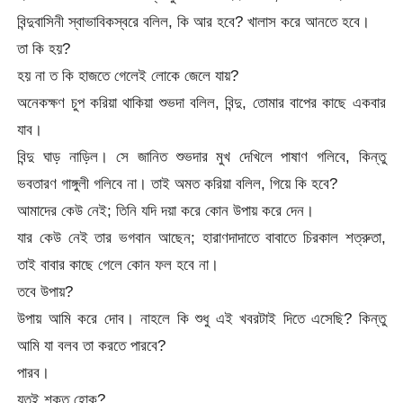
বিন্দুবাসিনী স্বাভাবিকস্বরে বলিল, কি আর হবে? খালাস করে আনতে হবে।
তা কি হয়?
হয় না ত কি হাজতে গেলেই লোকে জেলে যায়?
অনেকক্ষণ চুপ করিয়া থাকিয়া শুভদা বলিল, বিন্দু, তোমার বাপের কাছে একবার
যাব।
বিন্দু ঘাড় নাড়িল। সে জানিত শুভদার মুখ দেখিলে পাষাণ গলিবে, কিন্তু
ভবতারণ গাঙ্গুলী গলিবে না। তাই অমত করিয়া বলিল, গিয়ে কি হবে?
আমাদের কেউ নেই; তিনি যদি দয়া করে কোন উপায় করে দেন।
যার কেউ নেই তার ভগবান আছেন; হারাণদাদাতে বাবাতে চিরকাল শত্রুতা,
তাই বাবার কাছে গেলে কোন ফল হবে না।
তবে উপায়?
উপায় আমি করে দোব। নাহলে কি শুধু এই খবরটাই দিতে এসেছি? কিন্তু
আমি যা বলব তা করতে পারবে?
পারব।
যতই শক্ত হোক?