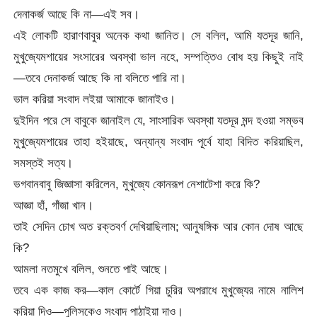
দেনাকর্জ আছে কি না—এই সব।
এই লোকটি হারাণবাবুর অনেক কথা জানিত। সে বলিল, আমি যতদূর জানি,
মুখুজ্যেমশায়ের সংসারের অবস্থা ভাল নহে, সম্পত্তিও বোধ হয় কিছুই নাই
—তবে দেনাকর্জ আছে কি না বলিতে পারি না।
ভাল করিয়া সংবাদ লইয়া আমাকে জানাইও।
দুইদিন পরে সে বাবুকে জানাইল যে, সাংসারিক অবস্থা যতদূর মন্দ হওয়া সম্ভব
মুখুজ্যেমশায়ের তাহা হইয়াছে, অন্যান্য সংবাদ পূর্বে যাহা বিদিত করিয়াছিল,
সমস্তই সত্য।
ভগবানবাবু জিজ্ঞাসা করিলেন, মুখুজ্যে কোনরূপ নেশাটেশা করে কি?
আজ্ঞা হাঁ, গাঁজা খান।
তাই সেদিন চোখ অত রক্তবর্ণ দেখিয়াছিলাম; আনুষঙ্গিক আর কোন দোষ আছে
কি?
আমলা নতমুখে বলিল, শুনতে পাই আছে।
তবে এক কাজ কর—কাল কোর্টে গিয়া চুরির অপরাধে মুখুজ্যের নামে নালিশ
করিয়া দিও—পুলিসকেও সংবাদ পাঠাইয়া দাও।