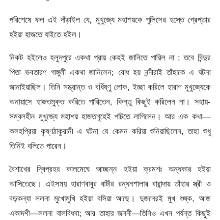
পরিশেষে ফল এই দাঁড়াইল যে, মুখুজ্যে মহাশয়কে পুলিসের হস্তে গ্রেপ্তার
হইয়া হাজতে যাইতে হইল।
নিকট হইলেও হলুদপুরে একথা প্রায় কেহই জানিতে পারিল না ; তবে বিন্দুর
পিতা ভবতারণ গাঙ্গুলী একথা জানিলেন; বোধ হয় নন্দীরাই তাঁহাকে এ ঘটনা
জানাইয়াছিল। তিনি সম্ভ্রান্ত ও বর্ধিষ্ণু লোক, ইচ্ছা করিলে হারাণ মুখুজ্যেকে
অনায়াসে হাজতমুক্ত করিতে পারিতেন, কিন্তু কিছুই করিলেন না। সহায়-
সম্বলহীন মুখুজ্যে মহাশয় হাজতগৃহেই পচিতে লাগিলেন। আর এক কথা—
কলহপ্রিয়া কৃষ্ণঠাকুরানী এ ঘটনা যে কেমন করিয়া শুনিয়াছিলেন, তাহা শুধু
তিনিই বলিতে পারেন।
বৈশাখের দ্বিপ্রহর কালমেঘে আচ্ছন্ন হইয়া ক্রমশঃ অন্ধকার হইয়া
আসিতেছে। এইসময় হারাণবাবুর বাটীর রন্ধনশালার বারান্দায় তাঁহার স্ত্রী ও
বড়কন্যা ললনা মুখোমুখি হইয়া বসিয়া আছে। দুজনেরই মুখ শুষ্ক, আজ
একাদশী—ললনা বালবিধবা; আর তাহার জননী—তিনিও এখন পর্যন্ত কিছুই