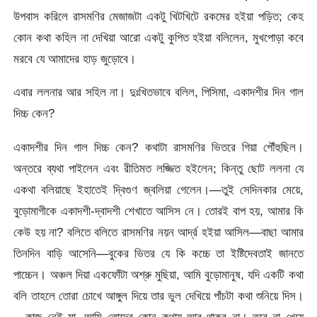
উপবাস করিলে রাসমণির মেজাজটা একটু খিটখিটে রকমের হইয়া পড়িত; কেহ
কোন কথা কহিল না দেখিয়া আরো একটু কুপিত হইয়া বলিলেন, মুখপোড়া কবে
মরবে যে আমাদের হাড় জুড়োবে।
এবার ললনার আর সহিল না। দুঃখিতভাবে বলিল, পিসিমা, একাদশীর দিন গাল
দিচ্চ কেন?
একাদশীর দিন গাল দিচ্চ কেন? কথাটা রাসমণির ভিতরে গিয়া পৌঁহুছিল।
অন্তরে ব্যথা পাইলেন এবং রীতিমত লজ্জিত হইলেন; কিন্তু ছোট ললনা যে
একথা বলিয়াছে ইহাতেই দ্বিগুণ জ্বলিয়া গেলেন।—তুই সেদিনকার মেয়ে,
বুড়োমাগীকে একাদশী-দ্বাদশী শেখাতে আসিস নে। তোরই বাপ হয়, আমার কি
কেউ হয় না? বলিতে বলিতে রাসমণির নয়ন আর্দ্র হইয়া আসিল—বাছা আমার
তিনদিন বাড়ি আসেনি—বুকের ভিতর যে কি কচ্চে তা ইষ্টিদেবতাই জানতে
পাচ্চেন। অঞ্চল দিয়া একফোঁটা অশ্রু মুছিয়া, আমি বুড়োমানুষ, যদি একটি কথা
বলি তাহলে তোরা চোখে আঙ্গুল দিয়ে তার ভুল দেখিয়ে পাঁচটা কথা শুনিয়ে দিস।
—কাজ নেই মা, আমি তোদের কোন কথায় আর থাকব না। তবে না খেয়ে