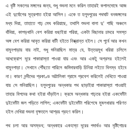
এ বৃষ্টি সকলের মঙ্গলের জন্য, শুধু শুভদা মনে করিল তাহারই কপালদোষে আজ
এই দুর্যোগের সূত্রপাত হইয়া আসিল। একে ত হলুদপুরের পথঘাট বনজঙ্গলের
মধ্য দিয়া, তাহাতে গাঢ় মেঘ করিয়াছে, তথাপি শুভদা বালা দু’ গাছি অঞ্চলে
বাঁধিয়া, কাপড়খানি বেশ করিয়া গুছাইয়া পরিয়া, একটা বিছানার চাদরে সমস্ত
অঙ্গ বেশ করিয়া আবৃত করিয়া বাটী হইতে নিষ্ক্রান্ত হইল। সে পূর্বে আর কখন
বামুনপাড়ায় যায় নাই, শুধু শুনিয়াছিল মাত্র যে, উত্তরমুখ ধরিয়া চলিলে
আধক্রোশ দূরে পাকারাস্তা পাওয়া যায় এবং আর একটু অগ্রসর হইলেই
বামুনপাড়া। সেখানে পৌঁছতে পারিলে জমিদারবাড়ি চিনিয়া লইতে বিলম্ব হইবে
না। কারণ নন্দীদের প্রকাণ্ড অট্টালিকা গ্রামে প্রবেশ করিলেই দেখিতে পাওয়া
যায় সে শুনিয়াছিল। হলুদপুরের অন্ধকার পথ ছাড়াইয়া পাকারাস্তা পাওয়াই
তাহার বিপদের কথা হইয়া দাঁড়াইল। ক্রমে অন্ধকার গাঢ়তর হইয়া একফোঁটা
দুইফোঁটা জল পড়িতে লাগিল; একফোঁটা দুইফোঁটা পরিশেষে মুষলধারায় পরিণত
হইল দেখিয়া শুভদা বৃক্ষতলে আশ্রয় গ্রহণ করিল।
পথ চলা আর অসম্ভব; অন্ধকারে একহস্ত দূরের পদার্থও আর দৃষ্টিগোচর