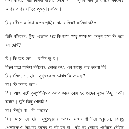
কথা বলিতে গিয়া চাপিয়া যাইতে দেখে নাই। স্নান সমাপ্ত হইলে সকলেই
আপন আপন বাটীতে প্রস্থান করিল।
বিন্দু বাটীতে আসিয়া কাপড় ছাড়িয়া মাতার নিকট আসিয়া বসিল।
তিনি বলিলেন, বিন্দু, এতক্ষণ ধরে কি জলে পড়ে থাকে মা, অসুখ হলে কি হবে
বল দেখি?
বি। কি আর হবে,—দু’দিন ভুগব।
বিন্দুর মাতা হাসিয়া বলিলেন, সোজা কথা, এর জন্যে আর ভাবনা কি!
বিন্দু বলিল, মা, হারাণ মুখুজ্যেদের আবার কি হয়েছে?
মা। কি আবার হবে?
বি। আজ ঘাটে কৃষ্ণপিসিমার কথার ভাবে বোধ হয় তাদের নূতন কিছু একটা
ঘটেচে। তুমি কিছু শোননি?
মা। কিছুই না। কি বললে?
বি। বললে যে হারাণ মুখুজ্যেদের ভগবান মাথায় পা দিয়ে ডুবুচ্চেন, কিন্তু
পোড়ারমুখো মিন্‌সের জন্যে ত কষ্ট হয় না—কষ্ট হয় সোনার প্রতিমে বৌটার