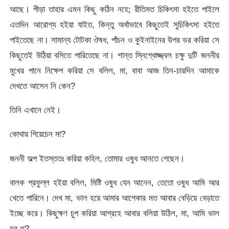
আছে। পীড়া তাহার এমন কিছু কঠিন নহে; রীতিমত চিকিৎসা হইতে পাইলে
এতদিন আরোগ্য হইয়া যাইত, কিন্তু অর্থাভাবে কিছুতেই সুচিকিৎসা হইতে
পাইতেছে না। সামান্য টোটকা ঔষধ, পাঁচন ও কুইনাইনের উপর ভর করিয়া সে
কিছুতেই উঠিয়া বসিতে পারিতেছে না। শান্ত স্নিগ্ধোজ্জ্বল চক্ষু দুটি জননীর
মুখের পানে নিক্ষেপ করিয়া সে বলিল, মা, বাবা আজ তিন-চারদিন আমাকে
দেখতে আসেন নি কেন?
তিনি এখানে নেই।
কোথায় গিয়েচেন মা?
জননী অল্প ইতস্ততঃ করিয়া কহিল, তোমার ওষুধ আনতে গেছেন।
বালক প্রফুল্ল হইয়া বলিল, মিষ্টি ওষুধ যেন আনেন, তেতো ওষুধ আমি আর
খেতে পারিনে। দেখ মা, ভাল হয়ে আমার আগেকার মত আবার বেড়িয়ে বেড়াতে
ইচ্ছে করে। কিছুক্ষণ চুপ করিয়া আগ্রহে আবার বলিয়া উঠিল, মা, আমি ভাল
হব ত?