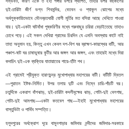
সম্ভবও, কারণ একে ত ইহা গঙ্গার উপরে স্থাপিত, তাহার উপর বহুকালের
দুই-চারিটা জীর্ণ ভগ্ন শিবমন্দির, বেতবন ও শ্যাকুল ঝোপের মধ্যে
অর্ধলুক্কায়িতভাবে মৌনব্রতধারী যোগী মূর্তির মত বসিয়া আছে দেখিতে পাওয়া
যায়। দুই-একটা ঘাটবাঁধা পুষ্করিণীর মধ্যে গরুবাছুর চরিয়া বেড়াইতেছে তাহাও
চোখে পড়ে। এই সকল দেখিয়া গ্রামের চিরদিন যে এমনি অবস্থায় কাটে নাই
তাহা অনুমান হয়, কিন্তু এখন কেবল দশ-বিশ ঘর ব্রাহ্মণ-কায়স্থের বাটী, আর
পঞ্চাশ-ষাট ঘর চাষাভুষার কুটীর আর জঙ্গল আর জঙ্গল, এবং তাহারই মধ্যে দিয়া
কদাচিৎ দুই-এক ব্যক্তির যাতায়াতের পায়ে-হাঁটা পথ।
এই গ্রামেই শ্রীযুক্ত হারাণচন্দ্র মুখোপাধ্যায় মহাশয়ের বাটী। বাটীটি দ্বিতল
—পুরাতন ইষ্টক-নির্মিত। উপর তলায় দুটি এবং নিম্নে চারি-পাঁচটি ঘর।
চতুর্দিকে একরাশ বাঁশঝাড়, দুই-চারিটা কদলীবৃক্ষের ঝাড়, গোটা-দুই বেলগাছ,
গোটা-দুই আমগাছ—একটা কতবেল গাছ—ইহাই মুখোপাধ্যায় মহাশয়ের
বাস্তুভিটা ও পার্থিব সম্পত্তি।
হলুদপুরের অর্ধক্রোশ দূরে বামুনপাড়ার জমিদার নন্দীদের জমিদার-সরকারে