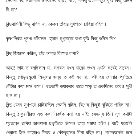
সেকথা নয়; মরা-বাঁচা ভগবানের হাতই বটে, কিন্তু এটা—তুই বুঝি কিছু শুনিস
নি মা?
বিন্দুবাসিনী কিছু বলিল না, কেবল তাঁহার মুখপানে চাহিয়া রহিল।
কৃষ্ণপ্রিয়া পুনশ্চ বলিলেন, হারাণ মুখুজ্যের কথা বুঝি কিছু শুনিস নি?
বিন্দু জিজ্ঞাসা করিল, তাঁর আবার কিসের কথা?
আহা! তাই ত বলছিলাম মা, ভগবান যখন মারেন তখন এমনি করেই মারেন।
কিন্তু পোড়ারমুখো মিন্‌সের জন্য ত কষ্ট হয় না, কষ্ট হয় সোনার প্রতিমে
বৌটার কথা মনে হলে। হতভাগী ড্যাক্‌রার হাতে পড়ে ত একদিনের তরেও সুখী
হ’ল না।
বিন্দু যেমন মুখপানে চাহিয়াছিল তেমনি রহিল, বিশেষ কিছুই বুঝিতে পারিল না।
কিন্তু ঠাকুরানীরও এত কথা নিরর্থক বলা হয় নাই; সেজন্য তিনি মূল কথাটা
প্রচ্ছন্ন রাখিয়া ডালপালা ছড়াইতে ছিলেন তাহা সমাধা হইল। ঘাটে যতগুলি
শ্রোতা ছিল কাহারও বিস্ময় ও কৌতূহলের সীমা রহিল না। প্রত্যেকেই মনে