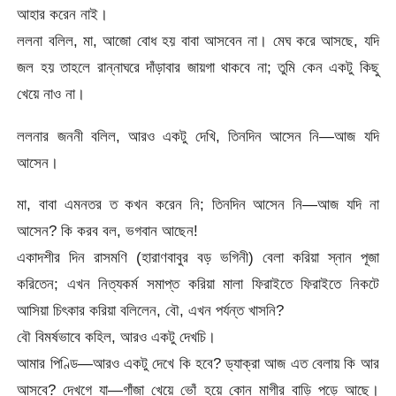
আহার করেন নাই।
ললনা বলিল, মা, আজো বোধ হয় বাবা আসবেন না। মেঘ করে আসছে, যদি
জল হয় তাহলে রান্নাঘরে দাঁড়াবার জায়গা থাকবে না; তুমি কেন একটু কিছু
খেয়ে নাও না।
ললনার জননী বলিল, আরও একটু দেখি, তিনদিন আসেন নি—আজ যদি
আসেন।
মা, বাবা এমনতর ত কখন করেন নি; তিনদিন আসেন নি—আজ যদি না
আসেন? কি করব বল, ভগবান আছেন!
একাদশীর দিন রাসমণি (হারাণবাবুর বড় ভগিনী) বেলা করিয়া স্নান পূজা
করিতেন; এখন নিত্যকর্ম সমাপ্ত করিয়া মালা ফিরাইতে ফিরাইতে নিকটে
আসিয়া চিৎকার করিয়া বলিলেন, বৌ, এখন পর্যন্ত খাসনি?
বৌ বিমর্ষভাবে কহিল, আরও একটু দেখচি।
আমার পিণ্ডি—আরও একটু দেখে কি হবে? ড্যাক্‌রা আজ এত বেলায় কি আর
আসবে? দেখগে যা—গাঁজা খেয়ে ভোঁ হয়ে কোন মাগীর বাড়ি পড়ে আছে।