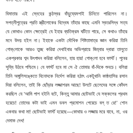
বিমাতার এই স্নেহের কন্ঠস্বর বাঁড়ু্য্যেমশাই চিনিতে পারিলেন না।
সপত্নীপুত্রের প্রতি স্ত্রীলোকের বিদ্বেষ তাঁহার কাছে এমনি স্বতঃসিদ্ধ সত্য
যে কোথাও কোন ক্ষেত্রেই যে ইহার ব্যতিক্রম ঘটিতে পারে, সে কথাও তাঁহার
মনে উদয় হইল না। ইহাকে একটা মৌখিক শিষ্টতামাত্র জ্ঞান করিয়া তিনি
গোক্‌লোকে আরও তুচ্ছ করিয়া দেখাইবার অভিপ্রায়ে জিহ্বার দ্বারা তালুতে
একপ্রকার শব্দ উৎপাদন করিয়া বলিলেন, হায় হায়! গোক্‌লো হবে ফার্স্ট। পূবের
সূয্যি উঠবে পশ্চিমে। যে ফার্স্ট হবে মা সে ঐ তোমার বাঁ-দিকে শুনচে। বলিয়া
তিনি অঙ্গুলিসঙ্কেতে বিনোদকে নির্দেশ করিয়া হঠাৎ একটুখানি কাষ্ঠহাসির রসান
দিয়া বলিলেন, তাই কি ছোঁড়ার লজ্জাশরম আছে! উলটে ছেলেদের সঙ্গে কোঁদল
করছিল যে ‘আমি পাশ হইনি বটে, কিন্তু আমার ছোটভাই যে সক্কলের প্রথম
হয়েচে! তোদের কটা ভাই এমন ডবল প্রমোশন পেয়েচে বল্‌ ত রে!’ শোন
একবার কথা মা! ছোটভাই ফার্স্ট হয়েছে—কোথায় ও লজ্জায় মরে যাবে, না, ওর
দেমাক দেখ!