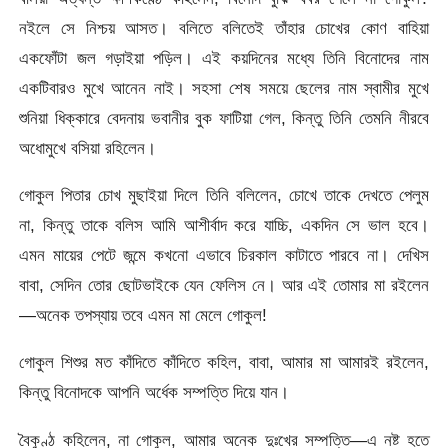
নইলে সে নিশ্চয় আসত। বলিতে বলিতেই তাঁহার চোখের কোণ বাহিয়া
একফোঁটা জল গড়াইয়া পড়িল। এই কয়দিনের মধ্যে তিনি বিনোদের নাম
একটিবারও মুখে আনেন নাই। সহসা শেষ সময়ে ছেলের নাম স্বামীর মুখে
শুনিয়া ধিক্কারে বেদনায় ভবানীর বুক ফাটিয়া গেল, কিন্তু তিনি তেমনি নীরবে
অধোমুখে বসিয়া রহিলেন।
গোকুল পিতার চোখ মুছাইয়া দিলে তিনি বলিলেন, চোখে তাকে দেখতে পেলুম
না, কিন্তু তাকে বলিস আমি আশীর্বাদ করে যাচ্চি, একদিন সে ভাল হবে।
এমন মায়ের পেটে জন্মে কখনো এভাবে চিরকাল কাটাতে পারবে না। দেখিস
বাবা, সেদিন তোর ছোটভাইকে যেন ফেলিস নে। আর এই তোমার মা রইলেন
—অনেক তপস্যায় তবে এমন মা মেলে গোকুল!
গোকুল শিশুর মত কাঁদিতে কাঁদিতে কহিল, বাবা, আমার মা আমারই রইলেন,
কিন্তু বিনোদকে আপনি অর্ধেক সম্পত্তি দিয়ে যান।
বৈকুণ্ঠ কহিলেন, না গোকুল, আমার অনেক দুঃখের সম্পত্তি—এ নষ্ট হতে