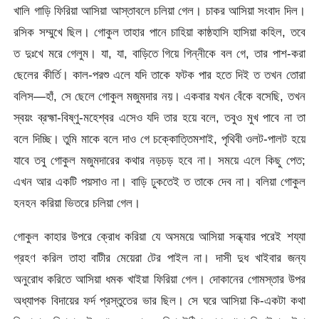
খালি গাড়ি ফিরিয়া আসিয়া আস্তাবলে চলিয়া গেল। চাকর আসিয়া সংবাদ দিল।
রসিক সম্মুখে ছিল। গোকুল তাহার পানে চাহিয়া কাষ্ঠহাসি হাসিয়া কহিল, তবে
ত দুঃখে মরে গেলুম। যা, যা, বাড়িতে গিয়ে গিন্নীকে বল গে, তার পাশ-করা
ছেলের কীর্তি। কাল-পরশু এলে যদি তাকে ফটক পার হতে দিই ত তখন তোরা
বলিস—হাঁ, সে ছেলে গোকুল মজুমদার নয়। একবার যখন বেঁকে বসেছি, তখন
স্বয়ং ব্রহ্মা-বিষ্ণু-মহেশ্বর এসেও যদি তার হয়ে বলে, তবুও মুখ পাবে না তা
বলে দিচ্ছি। তুমি মাকে বলে দাও গে চক্কোত্তিমশাই, পৃথিবী ওলট-পালট হয়ে
যাবে তবু গোকুল মজুমদারের কথার নড়চড় হবে না। সময়ে এলে কিছু পেত;
এখন আর একটি পয়সাও না। বাড়ি ঢুকতেই ত তাকে দেব না। বলিয়া গোকুল
হনহন করিয়া ভিতরে চলিয়া গেল।
গোকুল কাহার উপরে ক্রোধ করিয়া যে অসময়ে আসিয়া সন্ধ্যার পরেই শয্যা
গ্রহণ করিল তাহা বাটীর মেয়েরা টের পাইল না। দাসী দুধ খাইবার জন্য
অনুরোধ করিতে আসিয়া ধমক খাইয়া ফিরিয়া গেল। দোকানের গোমস্তার উপর
অধ্যাপক বিদায়ের ফর্দ প্রস্তুতের ভার ছিল। সে ঘরে আসিয়া কি-একটা কথা