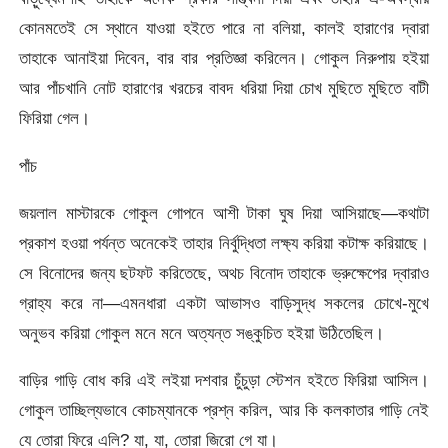
কোনমতেই সে স্থানে যাওয়া হইতে পারে না বলিয়া, কালই হারাণের দ্বারা
তাহাকে আনাইয়া দিবেন, বার বার প্রতিজ্ঞা করিলেন। গোকুল নিরুপায় হইয়া
আর পাঁচখানি নোট হারাণের খরচের বাবদ ধরিয়া দিয়া চোখ মুছিতে মুছিতে বাটী
ফিরিয়া গেল।
পাঁচ
জয়লাল মাস্টারকে গোকুল গোপনে আশী টাকা ঘুষ দিয়া আসিয়াছে—কথাটা
প্রকাশ হওয়া পর্যন্ত অনেকেই তাহার নির্বুদ্ধিতা লক্ষ্য করিয়া কটাক্ষ করিয়াছে।
সে বিনোদের জন্য ছটফট করিতেছে, অথচ বিনোদ তাহাকে ভ্রুক্ষেপের দ্বারাও
গ্রাহ্য করে না—এমনধারা একটা আভাসও বাড়িসুদ্ধ সকলের চোখে-মুখে
অনুভব করিয়া গোকুল মনে মনে অত্যন্ত সঙ্কুচিত হইয়া উঠিতেছিল।
বাড়ির গাড়ি বোধ করি এই লইয়া দশবার চুঁচুড়া স্টেশন হইতে ফিরিয়া আসিল।
গোকুল তাচ্ছিল্যভাবে কোচম্যানকে প্রশ্ন করিল, আর কি কলকাতার গাড়ি নেই
যে তোরা ফিরে এলি? যা, যা, তোরা জিরো গে যা।