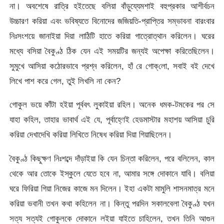
না। অবশেষে রাত্রি হইতেছে বলিয়া বাঁড়ুয্যেমশাই বহুপ্রকার আশীর্বচন
উচ্চারণ করিয়া এবং ভবিষ্যতে বিনোদের জজিয়তি-প্রাপ্তির সম্ভাবনা বারংবার
নিঃসংশয়ে জানাইয়া দিয়া লাঠিটি হাতে করিয়া গাত্রোত্থান করিলেন। ঘরের
মধ্যে বসিয়া বৈকুণ্ঠ ঠিক যেন এই সময়টির জন্যই অপেক্ষা করিতেছিলেন।
সুমুখে আসিয়া কঠোরভাবে প্রশ্ন করিলেন, হাঁ রে গোক্‌লো, সবাই বই দেখে
লিখে পাশ করে গেল, তুই লিখলি না কেন?
গোকুল ভয়ে কাঁটা হইয়া পূর্ববৎ লুকাইয়া রহিল। অনেক ধমক-টমকের পর সে
যাহা কহিল, তাহার ভাবার্থ এই যে, পূর্বাহ্ণেই হেডমাস্টার মহাশয় আসিয়া চুরি
করিয়া দেখাদেখি করিয়া লিখিতে নিষেধ করিয়া দিয়া গিয়াছিলেন।
বৈকুণ্ঠ কিছুক্ষণ নিঃশব্দে দাঁড়াইয়া কি যেন চিন্তা করিলেন, পরে বলিলেন, কাল
থেকে আর তোকে ইস্কুলে যেতে হবে না, আমার সঙ্গে দোকানে যাবি। বলিয়া
ঘরে ফিরিয়া গিয়া নিজের কাজে মন দিলেন। ইহা একটা মামুলি শাসনমাত্র মনে
করিয়া ভবানী তখন কথা কহিলেন না। কিন্তু পরদিন সকালবেলা বৈকুণ্ঠ যখন
সত্য সত্যই গোকুলকে দোকানে লইয়া যাইতে চাহিলেন, তখন তিনি আগুন