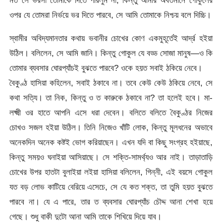
ওপর যে তোমরা নির্ভয়ে ভর দিতে পারবে, সে আমি তোমাকে নিশ্চয় বলে দিচ্চি।
স্বামীর অবিদ্যমানতার কথায় ভবানীর চোখের কোণ একমুহূর্তেই আর্দ্র হইয়া
উঠিল। বলিলেন, সে আমি জানি। কিন্তু গোকুল যে বড্ড সোজা মানুষ—ও কি
তোমার ব্যবসার ঘোরপ্যাঁচই বুঝতে পারবে? ওকে হয়ত সবাই ঠকিয়ে নেবে।
বৈকুণ্ঠ হাসিয়া কহিলেন, সবাই ঠকাবে না। তবে কেউ কেউ ঠকিয়ে নেবে, সে
কথা সত্যি। তা নিক, কিন্তু ও ত কারুকে ঠকাবে না? তা হলেই হবে। মা-
লক্ষ্মী ওর হাতে আপনি এসে ধরা দেবেন। বলিতে বলিতে বৈকুণ্ঠর নিজের
চোখও সজল হইয়া উঠিল। তিনি নিজেও খাঁটি লোক, কিন্তু মূলধনের অভাবে
অনেকদিন অনেক কষ্টই ভোগ করিয়াছেন। এখন যদি বা কিছু সংগ্রহ হইয়াছে,
কিন্তু সময়ও ঘনাইয়া আসিয়াছে। সে শক্তি-সামর্থ্যও আর নাই। তাড়াতাড়ি
চোখের উপর হাতটা বুলাইয়া লইয়া হাসিয়া বলিলেন, গিন্নী, এই বয়সে গোকুল
যত বড় লোভ কাটিয়ে বেরিয়ে এসেচে, সে যে কত শক্ত, তা তুমি হয়ত বুঝতে
পারবে না। যে এ পারে, তার ত ব্যবসার ঘোরপ্যাঁচ চৌদ্দ আনা শেখা হয়ে
গেছে। শুধু বাকী দুটো আনা আমি তাকে শিখিয়ে দিয়ে যাব।