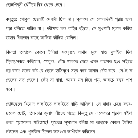
ছোটগিন্নী ঝেঁটিয়ে বিষ ঝেড়ে দেবে।
বস্তুতঃ গোকুল ছেলেটি মেধাবী ছিল না। ক্লাসে সে কোনদিনই প্রায় ভাল
পড়া বলিতে পারিত না। পরীক্ষার ফল বাহির হইলে, সে মুখখানি ম্লান করিয়া
তাহার বিমাতার কাছে আসিয়া কাঁদিয়া ফেলিল।
বিমাতা তাহাকে কোলে টানিয়া সস্নেহে মাথায় মুখে হাত বুলাইয়া দিয়া
স্নিগ্ধস্বরে কহিলেন, গোকুল, বেঁচে থাকতে গেলে এমন কতশত দুঃখ সইতে
হয় বাবা! মনের কষ্ট যে ছেলে হাসিমুখে সহ্য করে আবার চেষ্টা করে, সে-ই ত
ছেলের মত ছেলে। কেঁদ না বাবা, আবার মন দিয়ে পড়, আসচে বছর পাশ
হবে।
ছোটছেলে বিনোদ লাফাইতে লাফাইতে বাড়ি আসিল। সে দাদার চেয়ে বছর-
ছয়েক ছোট, তিন-চার ক্লাস নীচেও পড়ে; কিন্তু সে একেবারে প্রথম হইয়া
ডবল প্রমোশন পাইয়াছে! পুত্রের সুসংবাদ শুনিয়া মা তাহাকে কোলে টানিয়া
লইলেন এবং পুলকিত চিত্তে অসংখ্য আশীর্বাদ করিলেন।