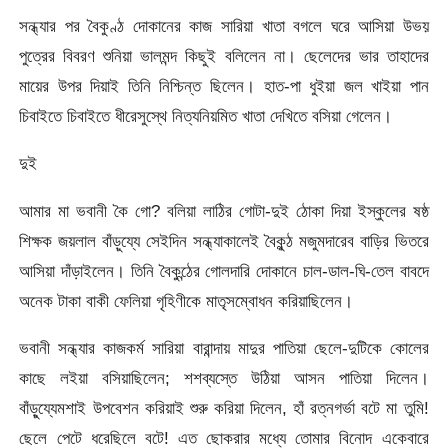
সন্ধ্যার পর বৈকুণ্ঠ দোকানের কাজ সারিয়া খাতা বগলে ঘরে আসিয়া উভয়
পুত্রের বিবরণ শুনিয়া ভালমন্দ কিছুই বলিলেন না। ছেলেদের ভার তাহাদের
মায়ের উপর দিয়াই তিনি নিশ্চিন্ত ছিলেন। হাত-পা ধুইয়া জল খাইয়া পান
চিবাইতে চিবাইতে ধীরেসুস্থে নিত্যনিয়মিত খাতা দেখিতে বসিয়া গেলেন।
দুই
আমার মা ভবানী কৈ গো? বলিয়া লাঠির গোটা-দুই ঠোকা দিয়া ইস্কুলের ষষ্ঠ
শিক্ষক জয়লাল বাঁড়ুয্যে সেইদিন সন্ধ্যাকালেই বৈকুন্ঠ মজুমদারেব বাড়ির ভিতরে
আসিয়া দাঁড়াইলেন। তিনি বৈকুন্ঠের গোলদারি দোকানে চাল-ডাল-ঘি-তেল বাবদে
অনেক টাকা বাকী ফেলিয়া গৃহিণীকে মাতৃসম্বোধন করিয়াছিলেন।
ভবানী সন্ধ্যার কাজকর্ম সারিয়া বারান্দায় মাদুর পাতিয়া ছেলে-দুটিকে কোলের
কাছে লইয়া বসিয়াছিলেন; শশব্যস্তে উঠিয়া আসন পাতিয়া দিলেন।
বাঁড়ু্য্যেমশাই উপবেশন করিয়াই শুরু করিয়া দিলেন, হাঁ রত্নগর্ভা বটে মা তুমি!
ছেলে পেটে ধরেছিলে বটে! এত ছোকরার মধ্যে তোমার বিনোদ একেবারে