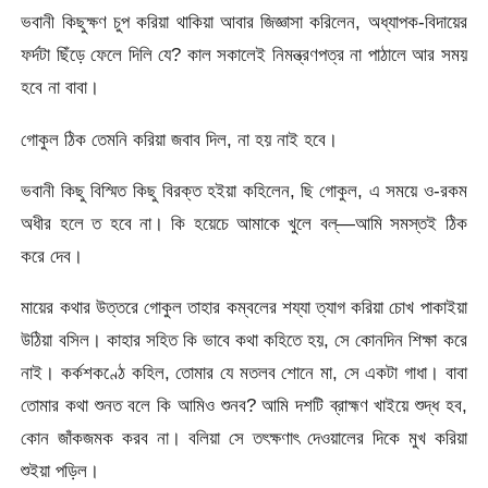
ভবানী কিছুক্ষণ চুপ করিয়া থাকিয়া আবার জিজ্ঞাসা করিলেন, অধ্যাপক-বিদায়ের
ফর্দটা ছিঁড়ে ফেলে দিলি যে? কাল সকালেই নিমন্ত্রণপত্র না পাঠালে আর সময়
হবে না বাবা।
গোকুল ঠিক তেমনি করিয়া জবাব দিল, না হয় নাই হবে।
ভবানী কিছু বিস্মিত কিছু বিরক্ত হইয়া কহিলেন, ছি গোকুল, এ সময়ে ও-রকম
অধীর হলে ত হবে না। কি হয়েচে আমাকে খুলে বল্‌—আমি সমস্তই ঠিক
করে দেব।
মায়ের কথার উত্তরে গোকুল তাহার কম্বলের শয্যা ত্যাগ করিয়া চোখ পাকাইয়া
উঠিয়া বসিল। কাহার সহিত কি ভাবে কথা কহিতে হয়, সে কোনদিন শিক্ষা করে
নাই। কর্কশকণ্ঠে কহিল, তোমার যে মতলব শোনে মা, সে একটা গাধা। বাবা
তোমার কথা শুনত বলে কি আমিও শুনব? আমি দশটি ব্রাহ্মণ খাইয়ে শুদ্ধ হব,
কোন জাঁকজমক করব না। বলিয়া সে তৎক্ষণাৎ দেওয়ালের দিকে মুখ করিয়া
শুইয়া পড়িল।