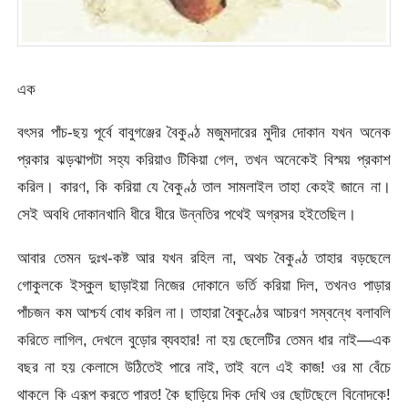
এক
বৎসর পাঁচ-ছয় পূর্বে বাবুগঞ্জের বৈকুণ্ঠ মজুমদারের মুদীর দোকান যখন অনেক
প্রকার ঝড়ঝাপটা সহ্য করিয়াও টিকিয়া গেল, তখন অনেকেই বিস্ময় প্রকাশ
করিল। কারণ, কি করিয়া যে বৈকুণ্ঠ তাল সামলাইল তাহা কেহই জানে না।
সেই অবধি দোকানখানি ধীরে ধীরে উন্নতির পথেই অগ্রসর হইতেছিল।
আবার তেমন দুঃখ-কষ্ট আর যখন রহিল না, অথচ বৈকুণ্ঠ তাহার বড়ছেলে
গোকুলকে ইস্কুল ছাড়াইয়া নিজের দোকানে ভর্তি করিয়া দিল, তখনও পাড়ার
পাঁচজন কম আশ্চর্য বোধ করিল না। তাহারা বৈকুণ্ঠের আচরণ সম্বন্ধে বলাবলি
করিতে লাগিল, দেখলে বুড়োর ব্যবহার! না হয় ছেলেটির তেমন ধার নাই—এক
বছর না হয় কেলাসে উঠিতেই পারে নাই, তাই বলে এই কাজ! ওর মা বেঁচে
থাকলে কি এরূপ করতে পারত! কৈ ছাড়িয়ে দিক দেখি ওর ছোটছেলে বিনোদকে!