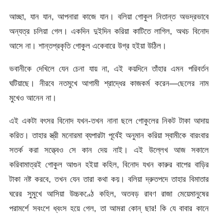
আচ্ছা, যান যান, আপনারা কাজে যান। বলিয়া গোকুল নিতান্ত অভদ্রভাবে
অন্যত্র চলিয়া গেল। একদিন দুইদিন করিয়া কাটিতে লাগিল, অথচ বিনোদ
আসে না। শান্তপ্রকৃতি গোকুল একেবারে উগ্র হইয়া উঠিল।
ভবানীকে দেখিলে যেন চেনা যায় না, এই কয়দিনে তাঁহার এমন পরিবর্তন
ঘটিয়াছে। নীরবে নতমুখে আগামী শ্রাদ্ধের কাজকর্ম করেন—ছেলের নাম
মুখেও আনেন না।
এই একটা বৎসর বিনোদ যখন-তখন নানা ছলে গোকুলের নিকট টাকা আদায়
করিত। তাহার স্ত্রী মনোরমা ব্যপারটা পূর্বেই অনুমান করিয়া স্বামীকে বারংবার
সতর্ক করা সত্ত্বেও সে কান দেয় নাই। এই উল্লেখ আজ সকালে
করিবামাত্রই গোকুল আগুন হইয়া কহিল, বিনোদ যখন কারুর বাপের বাড়ির
টাকা নষ্ট করবে, তখন যেন তারা কথা কয়। বলিয়া দ্রুতপদে তাহার বিমাতার
ঘরের সুমুখে আসিয়া উচ্চকণ্ঠে কহিল, অতবড় রাবণ রাজা মেয়েমানুষের
পরামর্শে সবংশে ধ্বংস হয়ে গেল, তা আমরা কোন্‌ ছার! কি যে বাবার কানে