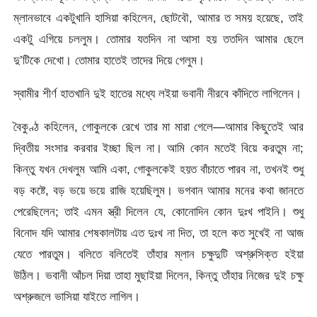
ম্লানভাবে একটুখানি হাসিয়া কহিলেন, ছোটবৌ, আমার ত সময় হয়েছে, তাই
একটু এগিয়ে চললুম। তোমার যতদিন না আসা হয় ততদিন আমার ছেলে
দু’টিকে দেখো। তোমার হাতেই তাদের দিয়ে গেলুম।
স্বামীর শীর্ণ হাতখানি দুই হাতের মধ্যে লইয়া ভবানী নীরবে কাঁদিতে লাগিলেন।
বৈকুণ্ঠ কহিলেন, গোকুলকে রেখে তার মা মারা গেলে—আমার কিছুতেই আর
দ্বিতীয় সংসার করবার ইচ্ছা ছিল না। আমি কোন মতেই বিয়ে করতুম না;
কিন্তু যখন দেখলুম আমি একা, গোকুলকেই হয়ত বাঁচাতে পারব না, তখনই শুধু
বড় কষ্টে, বড় ভয়ে ভয়ে রাজি হয়েছিলুম। ভগবান আমার মনের কথা জানতে
পেরেছিলেন; তাই এমন স্ত্রী দিলেন যে, কোনোদিন কোন দুঃখ পাইনি। শুধু
বিনোদ যদি আমার শেষকালটায় এত দুঃখ না দিত, তা হলে কত সুখেই না আজ
যেতে পারতুম। বলিতে বলিতেই তাঁহার ম্লান চক্ষুদুটি অশ্রুসিক্ত হইয়া
উঠিল। ভবানী আঁচল দিয়া তাহা মুছাইয়া দিলেন, কিন্তু তাঁহার নিজের দুই চক্ষু
অশ্রুজলে ভাসিয়া যাইতে লাগিল।