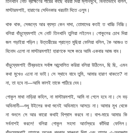
তিনখানি নোট ব্রাহ্মণের পায়ের কাছে ধরিয়া দিয়া ম্লানমুখে, বিনীতভাবে বলিল,
মাস্টারমশাই, হারাণের সেদিনকার খরচাটা দিতে এলুম।
থাক থাক, সেজন্যে আর ব্যস্ত কেন দাদা, তোমাদের কতই ত খাচ্চি নিচ্চি।
বলিয়া বাঁড়ুয্যেমশাই সে নোট তিনখানি তুলিয়া লইলেন। গোকুলের চোখ দিয়া
জল গড়াইয়া পড়িল। উত্তরীয়ের প্রান্তে মুছিয়া ফেলিয়া বলিল, কৈ আজও ত
বিনোদ এলো না মাস্টারমশাই! হারাণকে সঙ্গে করে আমি একবার আজ যাব।
বাঁড়ুয্যেমশাই তীব্রভাবে সর্বাঙ্গ আন্দোলিত করিয়া বলিয়া উঠিলেন, ছি ছি, এমন
কথা মুখেও এনো না ভাই। সে স্থানে যাবে তুমি, আমার হারাণ থাকতে? না
না, তা হবে না—আমি কালই তাকে পাঠিয়ে দেব।
গোকুল মাথা নাড়িয়া কহিল, না মাস্টারমশাই, আমি না গেলে হবে না। সে বড়
অভিমানী—শুধু উইলের কথা শুনেই অভিমানে আসচে না। আমার মুখ থেকে
না শুনলে সে আর কারো কথাই বিশ্বাস করবে না। বাপ-মায়ে আমার কি
সর্বনাশই করলে! বলিয়া গোকুল সহসা আর্তস্বরে কাঁদিয়া ফেলিল।
বাঁড়ুয্যেমশাই তাহাকে অনেক প্রকার সান্ত্বনা দিয়া এবং তাহার এ-অবস্থায়