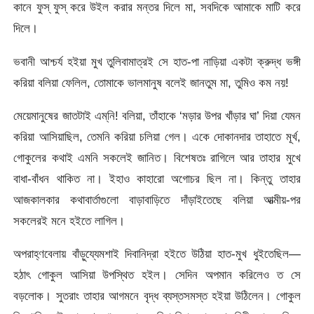
কানে ফুস্‌ ফুস্‌ করে উইল করার মন্তর দিলে মা, সবদিকে আমাকে মাটি করে
দিলে।
ভবানী আশ্চর্য হইয়া মুখ তুলিবামাত্রই সে হাত-পা নাড়িয়া একটা ক্রুদ্ধ ভঙ্গী
করিয়া বলিয়া ফেলিল, তোমাকে ভালমানুষ বলেই জানতুম মা, তুমিও কম নয়!
মেয়েমানুষের জাতটাই এম্‌নি! বলিয়া, তাঁহাকে ‘মড়ার উপর খাঁড়ার ঘা’ দিয়া যেমন
করিয়া আসিয়াছিল, তেমনি করিয়া চলিয়া গেল। একে দোকানদার তাহাতে মূর্খ,
গোকুলের কথাই এমনি সকলেই জানিত। বিশেষতঃ রাগিলে আর তাহার মুখে
বাধা-বাঁধন থাকিত না। ইহাও কাহারো অগোচর ছিল না। কিন্তু তাহার
আজকালকার কথাবার্তাগুলো বাড়াবাড়িতে দাঁড়াইতেছে বলিয়া আত্মীয়-পর
সকলেরই মনে হইতে লাগিল।
অপরাহ্ণবেলায় বাঁড়ুয্যেমশাই দিবানিদ্রা হইতে উঠিয়া হাত-মুখ ধুইতেছিল—
হঠাৎ গোকুল আসিয়া উপস্থিত হইল। সেদিন অপমান করিলেও ত সে
বড়লোক। সুতরাং তাহার আগমনে বৃদ্ধ ব্যস্তসমস্ত হইয়া উঠিলেন। গোকুল