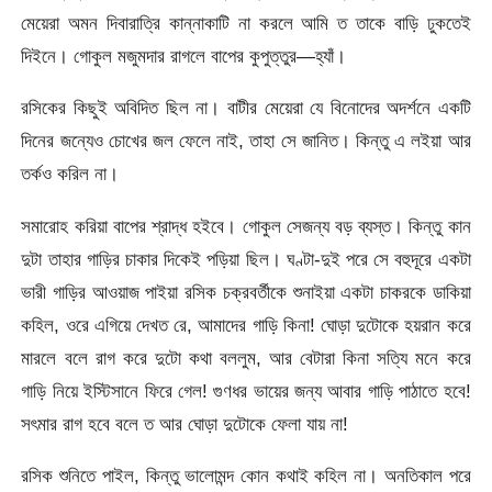
মেয়েরা অমন দিবারাত্রি কান্নাকাটি না করলে আমি ত তাকে বাড়ি ঢুকতেই
দিইনে। গোকুল মজুমদার রাগলে বাপের কুপুত্তুর—হ্যাঁ।
রসিকের কিছুই অবিদিত ছিল না। বাটীর মেয়েরা যে বিনোদের অদর্শনে একটি
দিনের জন্যেও চোখের জল ফেলে নাই, তাহা সে জানিত। কিন্তু এ লইয়া আর
তর্কও করিল না।
সমারোহ করিয়া বাপের শ্রাদ্ধ হইবে। গোকুল সেজন্য বড় ব্যস্ত। কিন্তু কান
দুটা তাহার গাড়ির চাকার দিকেই পড়িয়া ছিল। ঘণ্টা-দুই পরে সে বহুদূরে একটা
ভারী গাড়ির আওয়াজ পাইয়া রসিক চক্রবর্তীকে শুনাইয়া একটা চাকরকে ডাকিয়া
কহিল, ওরে এগিয়ে দেখত রে, আমাদের গাড়ি কিনা! ঘোড়া দুটোকে হয়রান করে
মারলে বলে রাগ করে দুটো কথা বললুম, আর বেটারা কিনা সত্যি মনে করে
গাড়ি নিয়ে ইস্টিসানে ফিরে গেল! গুণধর ভায়ের জন্য আবার গাড়ি পাঠাতে হবে!
সৎমার রাগ হবে বলে ত আর ঘোড়া দুটোকে ফেলা যায় না!
রসিক শুনিতে পাইল, কিন্তু ভালোমন্দ কোন কথাই কহিল না। অনতিকাল পরে