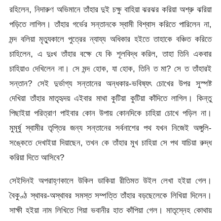
রহিলেন, নিদারুণ অভিমানে তাঁহার দুই চক্ষু বাহিয়া ঝরঝর করিয়া অশ্রু ঝরিয়া
পড়িতে লাগিল। তাঁহার গর্ভের সন্তানকে স্বামী বিশ্বাস করিতে পারিলেন না,
মন্দ বলিয়া মৃত্যুকালে পুত্রের ন্যায্য অধিকার হইতে তাহাকে বঞ্চিত করিতে
চাহিলেন, এ দুঃখ তাঁহার বক্ষে যে কি শূলবিদ্ধ করিল, তাহা তিনি একবার
চাহিয়াও দেখিলেন না। সে মন্দ হোক, যা হোক, তিনি ত মা? সে ত তাঁহারই
সন্তান? সেই দুর্ভাগ্য সন্তানের অন্ধকার-ভবিষ্যৎ চোখের উপর সুস্পষ্ট
দেখিয়া তাঁহার মাতৃহৃদয় এইবার মাথা কুটিয়া কুটিয়া কাঁদিতে লাগিল। কিন্তু
পিছাইয়া পরিত্রাণ পাইবার কোন উপায় কোনদিকে চাহিয়া চোখে পড়িল না।
মুমূর্ষু স্বামীর তৃপ্তির জন্য সন্তানের সর্বনাশের পথ যখন নিজেই অঙ্গুলি-
সঙ্কেতে দেখাইয়া দিয়াছেন, তখন কে তাঁহার মুখ চাহিয়া সে পথ যাচিয়া রুদ্ধ
করিয়া দিতে আসিবে?
সেইদিনই অপরাহ্ণকালে উকিল ডাকিয়া রীতিমত উইল লেখা হইয়া গেল।
বৈকুণ্ঠ স্থাবর-অস্থাবর সমস্ত সম্পত্তি তাঁহার বড়ছেলেকে লিখিয়া দিলেন।
সাক্ষী হইয়া নাম লিখিতে গিয়া ভবানীর হাত কাঁপিয়া গেল। মাতৃস্নেহ কোথায়