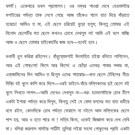
ফার্স্ট। একেবারে ডবল প্রমোশন। ওর নম্বর পাওয়া দেখে হেডমাস্টার
মশাইয়ের পর্যন্ত তাক লেগে গেছে আজ তাঁকেও গালে হাত দিয়ে দাঁড়াতে
হয়েচে! আমিও ত মা, এই ছেলে চরিয়েই বুড়ো হলুম; কিন্তু তোমার এই
বিনোদ ছেলেটির মত ছেলে কখনও চোখে দেখলুম না! আমি এই বলে যাচ্ছি
আজ ও ছেলে তোমার হাইকোর্টের জজ হবে—হবেই হবে।
ভবানী চুপ করিয়া রহিলেন। বাঁড়ুয্যেমশাই উৎসাহিত হইয়া বলিতে লাগিলেন,
আর এই গোক্‌লো! কিসে আর কিসে! এ ছোঁড়া এতবড় গাধার সদ্দার মা,
এক্‌জামিনের দিন আমিও ত ছিলুম এদের পাহারায়—কত ছেলে টেবিলের নীচে
দিব্যি বই খুলে কাপি করে দিলে—ওরই ডাইনে-বাঁয়ে মল্লিকদের দুই ছেলে বই
খুলে লিখতে লাগল—আমি দেখেও দেখলুম না—বরং হতভাগাটাকে চোখ টিপে
একটা ইশারা পর্যন্ত করে দিলুম, কিন্তু সেই যে বোদা বলদের মত হাত গুটিয়ে
বসে রইল, কোনদিকে চোখ পর্যন্ত ফেরালে না নইলে আশু মল্লিকের ছেলে
পাশ হয়, আর ও হতে পারে না ! সত্যি কিনা, ওকেই জিজ্ঞাসা করে দেখ দেখি
মা। বলিয়া জয়লাল মাস্টার লাঠিটা তুলিয়া লইয়া সহসা গোকুলের প্রতি একটা