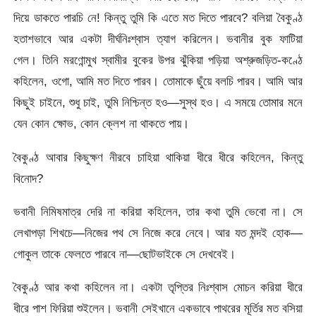
দিয়ে ডাকতে পারচি নে! কিন্তু তুমি কি এতে মত দিতে পারবে? বলিয়া বৈকুণ্ঠ
হতাশভাবে আর একটা দীর্ঘনিঃশ্বাস ত্যাগ করিলেন। ভবানীর বুক ফাটিয়া
গেল। তিনি মরণোন্মুখ স্বামীর বুকের উপর ঝুঁকিয়া পড়িয়া অশ্রুজড়িত-কণ্ঠে
কহিলেন, ওগো, আমি মত দিতে পারব। তোমাকে ছুঁয়ে বলচি পারব। আমি আর
কিছুই চাইনে, শুধু চাই, তুমি নিশ্চিন্ত হও—সুস্থ হও। এ সময়ে তোমার মনে
যেন কোন ক্ষোভ, কোন ক্লেশ না থাকতে পায়।
বৈকুণ্ঠ আবার কিছুক্ষণ নীরবে চাহিয়া থাকিয়া ধীরে ধীরে কহিলেন, কিন্তু
বিনোদ?
ভবানী নিমিষমাত্র দেরি না করিয়া কহিলেন, তার কথা তুমি ভেবো না। সে
লেখাপড়া শিখচে—নিজের পথ সে নিজে করে নেবে। আর যত মন্দই হোক—
গোকুল তাকে ফেলতে পারবে না—ছোটভাইকে সে দেখবেই।
বৈকুণ্ঠ আর কথা কহিলেন না। একটা তৃপ্তির নিঃশ্বাস মোচন করিয়া ধীরে
ধীরে পাশ ফিরিয়া শুইলেন। ভবানী সেইখানে একভাবে পাথরের মূর্তির মত বসিয়া