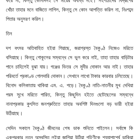
করে না; কিন্তু কোনদিনই সে মায়ের অবাধ্য নহে। সহপাঠীদের বিদ্রূপের
খোঁচা তাহার মনে বাজিতে লাগিল, কিন্তু সে কোন আপত্তি করিল না, নিঃশব্দে
পিতার অনুসরণ করিল।
তিন
দশ বৎসর অতিবাহিত হইয়া গিয়াছে, জরাগ্রস্ত বৈকুণ্ঠ নিজেও মরিতে
বসিয়াছে। কিন্তু গোকুলের সম্বন্ধে সে ভুল করে নাই, তাহা তাহার বাড়িটার
পানে চাহিলেই বুঝা যায়। গঞ্জের ভিতর সে মুদীর দোকান আর নাই। তাহার
পরিবর্তে প্রকাণ্ড গোলদারি দোকান। সেখানে লাখো টাকার কারবার চলিতেছে।
বিনোদ কলিকাতায় থাকিয়া এম. এ. পড়ে। বৈকুণ্ঠ নাতি-নাতনীর মুখ দেখিয়া
পরম সুখে মরিতে পারিত, কিন্তু কিছুদিন হইতে ছোটছেলের সম্বন্ধে
নানাপ্রকার কুৎসিত জনশ্রুতিতে তাহার অবশিষ্ট দিনগুলো বড় ভারী হইয়া
উঠিয়াছে।
সেদিন সকালে বৈকুণ্ঠ জীবনের শেষ ডাক শুনিতে পাইলেন। সর্বাঙ্গে কি
একপ্রকার নূতন অস্বস্তি লইয়া জাগিয়া উঠিয়া গৃহিণীকে শয্যাপার্শ্বে ডাকিয়া