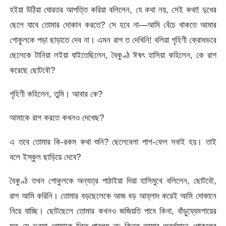
হইয়া উঠিয়া ঘোরতর আপত্তি করিয়া বলিলেন, যে কথা নয়, সেই কথা! দুধের
ছেলে যাবে তোমার দোকান করতে? সে হবে না—আমি বেঁচে থাকতে আমার
গোকুলকে পড়া ছাড়াতে দেব না। এমন রাগ ত দেখিনি! বলিয়া গৃহিণী ক্রোধভরে
ছেলেকে টানিয়া লইয়া যাইতেছিলেন, বৈকুণ্ঠ ঈষৎ হাসিয়া কহিলেন, কে রাগ
করেছে ছোটবৌ?
গৃহিণী কহিলেন, তুমি। আবার কে?
আমাকে রাগ করতে কখনও দেখেছ?
এ তবে তোমার কি-রকম কথা শুনি? ছেলেবেলা পাশ-ফেল সবাই হয়। তাই
বলে ইস্কুল ছাড়িয়ে দেবে?
বৈকুণ্ঠ তখন গোকুলকে অন্যত্র পাঠাইয়া দিয়া হাসিমুখে বলিলেন, ছোটবৌ,
রাগ আমি করিনি। তোমার বড়ছেলেকে আজ বড় আহ্লাদ করেই আমি দোকানে
নিয়ে যাচ্ছি। ছোটছেলে তোমার কখনও জজিয়তি পাবে কিনা, বাঁড়ুয্যেমশায়ের
মত সে ভরসা তোমাকে দিতে পারলুম না; কিন্তু আমার অবর্তমানে গোকুলের