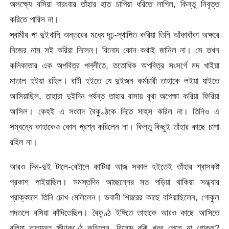
অলক্ষ্যে বসিয়া বারংবার তাঁহার হাত চাপিয়া ধরিতে লাগিল, কিন্তু নিবৃত্ত
করিতে পারিল না।
স্বামীর পা দুইখানি অন্তরের মধ্যে দৃঢ়-স্থাপিত করিয়া তিনি আঁকাবাঁকা অক্ষরে
নিজের নাম সই করিয়া দিলেন। বিনোদ কোন কথাই জানিল না। সে তখন
কলিকাতার এক অপবিত্র পল্লীতে, ততোধিক অপবিত্র সংসর্গে মদ খাইয়া
মাতাল হইয়া রহিল। বাটী হইতে যে দুইজন কর্মচারী তাহাকে লইয়া যাইতে
আসিয়াছিল, তাহারা দুইদিন পর্যন্ত তাহার বাসায় বৃথা অপেক্ষা করিয়া ফিরিয়া
আসিল। কেহই এ সংবাদ বৈকুণ্ঠকে দিতে সাহস করিল না। তিনিও এ
সম্বন্ধে কাহাকেও কোন প্রশ্ন করিলেন না। কিন্তু কিছুই তাঁহার কাছে চাপা
রহিল না।
আরও দিন-দুই টালে-বেটালে কাটিয়া আজ সকাল হইতেই তাঁহার শ্বাসকষ্ট
প্রকাশ পাইয়াছিল। সমস্তদিন আচ্ছন্নের মত পড়িয়া থাকিয়া সন্ধ্যার
প্রাক্কালে তিনি চোখ মেলিলেন। ভবানী শিয়রের কাছে বসিয়াছিলেন, গোকুল
পদতলে বসিয়া কাঁদিতেছিল। বৈকুণ্ঠ ইঙ্গিতে তাহাকে আরও কাছে আসিতে
বলিয়া অত্যন্ত ক্ষীণকণ্ঠে কহিলেন, বিনোদ বুঝি খবর পেলে না গোকুল?