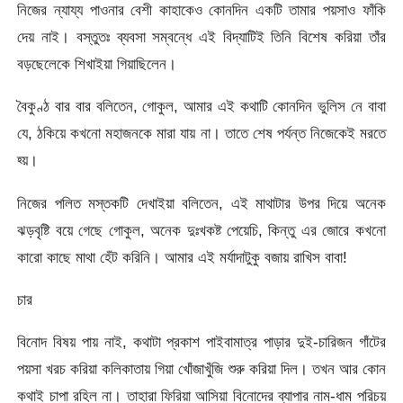
নিজের ন্যায্য পাওনার বেশী কাহাকেও কোনদিন একটি তামার পয়সাও ফাঁকি
দেয় নাই। বস্তুতঃ ব্যবসা সম্বন্ধে এই বিদ্যাটিই তিনি বিশেষ করিয়া তাঁর
বড়ছেলেকে শিখাইয়া গিয়াছিলেন।
বৈকুণ্ঠ বার বার বলিতেন, গোকুল, আমার এই কথাটি কোনদিন ভুলিস নে বাবা
যে, ঠকিয়ে কখনো মহাজনকে মারা যায় না। তাতে শেষ পর্যন্ত নিজেকেই মরতে
হ্য়।
নিজের পলিত মস্তকটি দেখাইয়া বলিতেন, এই মাথাটার উপর দিয়ে অনেক
ঝড়বৃষ্টি বয়ে গেছে গোকুল, অনেক দুঃখকষ্ট পেয়েচি, কিন্তু এর জোরে কখনো
কারো কাছে মাথা হেঁট করিনি। আমার এই মর্যাদাটুকু বজায় রাখিস বাবা!
চার
বিনোদ বিষয় পায় নাই, কথাটা প্রকাশ পাইবামাত্র পাড়ার দুই-চারিজন গাঁটের
পয়সা খরচ করিয়া কলিকাতায় গিয়া খোঁজাখুঁজি শুরু করিয়া দিল। তখন আর কোন
কথাই চাপা রহিল না। তাহারা ফিরিয়া আসিয়া বিনোদের ব্যাপার নাম-ধাম পরিচয়