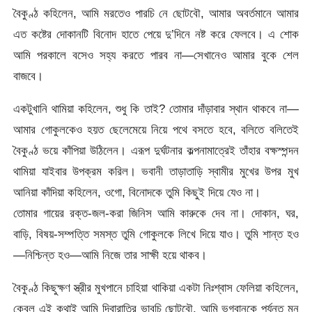
বৈকুণ্ঠ কহিলেন, আমি মরতেও পারচি নে ছোটবৌ, আমার অবর্তমানে আমার
এত কষ্টের দোকানটি বিনোদ হাতে পেয়ে দু’দিনে নষ্ট করে ফেলবে। এ শোক
আমি পরকালে বসেও সহ্য করতে পারব না—সেখানেও আমার বুকে শেল
বাজবে।
একটুখানি থামিয়া কহিলেন, শুধু কি তাই? তোমার দাঁড়াবার স্থান থাকবে না—
আমার গোকুলকেও হয়ত ছেলেমেয়ে নিয়ে পথে বসতে হবে, বলিতে বলিতেই
বৈকুণ্ঠ ভয়ে কাঁপিয়া উঠিলেন। এরূপ দুর্ঘটনার কল্পনামাত্রেই তাঁহার বক্ষস্পন্দন
থামিয়া যাইবার উপক্রম করিল। ভবানী তাড়াতাড়ি স্বামীর মুখের উপর মুখ
আনিয়া কাঁদিয়া কহিলেন, ওগো, বিনোদকে তুমি কিছুই দিয়ে যেও না।
তোমার গায়ের রক্ত-জল-করা জিনিস আমি কারুকে দেব না। দোকান, ঘর,
বাড়ি, বিষয়-সম্পত্তি সমস্ত তুমি গোকুলকে লিখে দিয়ে যাও। তুমি শান্ত হও
—নিশ্চিন্ত হও—আমি নিজে তার সাক্ষী হয়ে থাকব।
বৈকুণ্ঠ কিছুক্ষণ স্ত্রীর মুখপানে চাহিয়া থাকিয়া একটা নিঃশ্বাস ফেলিয়া কহিলেন,
কেবল এই কথাই আমি দিবারাত্রি ভাবচি ছোটবৌ, আমি ভগবানকে পর্যন্ত মন