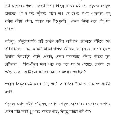
দিয়া একেবারে প্রকাশ করিয়া দিল। কিন্তু আশ্চর্য এই যে, অকৃতজ্ঞ গোকুল
তাহাদের এই উপকার স্বীকার করিল না। সে রাগের মাথায় একেবারে ফস্‌
করিয়া বলিয়া বসিল, শালারা সব মিথ্যেবাদী। কেবল হিংসা করে এই সব
রটাচ্চে।
অতিবৃদ্ধ বাঁড়ুয্যেমশাই লাঠি ঠকঠক করিয়া আসিয়াই একেবারে কাঁদিতে শুরু
করিয়া দিলেন। অনেক কষ্টে কান্না থামিলে বলিলেন, গোকুল রে, আমার হারাণ
তিনদিন তিনরাত্রি খায়নি শোয়নি, কেবল কলকাতার গলিতে গলিতে ঘুরে
বেড়িয়েচে। পঁচিশ-ত্রিশ টাকা খরচ করে তবে সন্ধান পেয়েচে, কোথায় সে
ছোঁড়া থাকে। এ ঠিকানা বার করা আর কি কারো সাধ্য ছিল?
গোকুল তিক্তকণ্ঠে জবাব দিল, আমি ত কাউকে টাকা খরচ করতে সাধিনি
মশাই!
বাঁড়ুয্যে অবাক হইয়া কহিলেন, সে কি গোকুল, আমরা যে তোমাদের আপনার
লোক! আর সবাই চুপ করে থাকতে পারে, কিন্তু আমরা পারি কৈ?