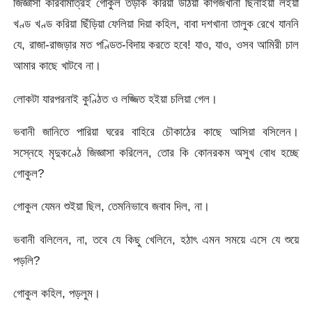
জিজ্ঞাসা করিবামাত্রই গোকুল তড়াক করিয়া উঠিয়া কাগজখানা ছিনাইয়া লইয়া
খণ্ড খণ্ড করিয়া ছিঁড়িয়া ফেলিয়া দিয়া কহিল, বাবা দশখানা তালুক রেখে যাননি
যে, রাজা-রাজড়ার মত পণ্ডিত-বিদায় করতে হবে! যাও, যাও, ওসব আমিরী চাল
আমার কাছে খাটবে না।
লোকটা যারপরনাই কুণ্ঠিত ও লজ্জিত হইয়া চলিয়া গেল।
ভবানী জানিতে পারিয়া ঘরের বাহিরে চৌকাঠের কাছে আসিয়া বসিলেন।
সস্নেহে মৃদুকণ্ঠে জিজ্ঞাসা করিলেন, তোর কি কোনরকম অসুখ বোধ হচ্ছে
গোকুল?
গোকুল যেমন শুইয়া ছিল, তেমনিভাবে জবাব দিল, না।
ভবানী বলিলেন, না, তবে যে কিছু খেলিনে, হঠাৎ এমন সময়ে এসে যে শুয়ে
পড়লি?
গোকুল কহিল, পড়লুম।