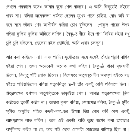
দেখলে পরকালে বসেও আমার বুকে শেল বাজবে। এ আমি কিছুতেই সইতে
পারব না। বলিয়া অনেকক্ষণ পর্যন্ত ছেলের মুখের পানে চাহিয়া, বোধ করি বা
মনে মনে তাঁহার শেষ আশীর্বাদ করিয়া চোখ বুজিলেন। গোকুল পায়ের উপর
পড়িয়া ফুলিয়া ফুলিয়া কাঁদিতে লাগিল। বৈকুণ্ঠ ধীরে ধীরে পাশ ফিরিয়া শুইয়া শুধু
চুপি চুপি বলিলেন, ছেলেরা রইল ছোটবৌ, আমি এবার চললুম।
আর কথা কহিলেন না। এবং পরদিন সূর্যোদয়ের সঙ্গে সঙ্গেই তাঁহার প্রাণ বাহির
হইয়া গেল। তখন অনেকেই অনেক কথা কহিল। বৈকুণ্ঠ পাকা ব্যবসায়ী
ছিলেন, কিন্তু খাঁটি লোক ছিলেন। বিশেষতঃ অত্যন্ত দীন অবস্থা হইতে বড়
হইতে পারিয়াছিলেন বলিয়া শত্রুমিত্র দু-ই তাঁর একটু বেশি পরিমাণে ছিল।
মিত্রপক্ষের গুণগান অত্যুক্তিকে ছাড়াইয়া গেল। আবার শত্রুপক্ষেরা নিন্দা
করিতেও ত্রুটি করিল না। তাহারা কৃপণ বলিয়া, চশমখোর বলিয়া, বৈকুণ্ঠ মুদীর
স্ফীত অঙ্গুলির সহিত কদলী-কাণ্ডের উপমা দিয়া বোধ করি বেশ একটু
আত্মপ্রসাদ লাভ করিল। তবে এই একটা অতি তুচ্ছ গুণের কথা তাহারাও
অস্বীকার করিল না যে, আর যাই হোক লোকটা জোচ্চোর বাটপাড় ছিল না।