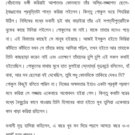
খোঁচানোর ভঙ্গী করিয়াই আপাততঃ কোনমতে তাঁর অস্থি-মজ্জাগত ছেলে-
ঠ্যাঙানোর প্রবৃত্তিটা শান্ত করিয়া লইলেন। কিন্তু গোকুল ভয়ে শিহরিয়া
উঠিল। নিমিষের মধ্যে ভবানী দুই বাহু বাড়াইয়া তাঁর এই সপত্নীপুত্রটিকে
বুকের কাছে টানিয়া লইলেন। গোকুলের মা নাই। মাকে তাহার মনেও পড়ে
না। এই বিমাতার কাছেই সে মানুষ হইয়াছে। আজই ইস্কুল হইতে ফিরিয়া
কাঁদিতে কাঁদিতে যখন সে তাঁহার কাছে আসিয়া পড়িল, তখন হইতে আর তাহাকে
তিনি কাছছাড়া করেন নাই এবং এতক্ষণে তাঁহাদের চুপি চুপি এই সকল কথাই
হইতেছিল। গোকুলের মাথায় মুখে হাত বুলাইয়া স্নেহার্দ্র মৃদুকন্ঠে বলিলেন, হাঁ
বাবা, আর সব ছেলেরা বই দেখেছিল, তুমি শুধু কোনদিকে তাকিয়ে দেখও নি?
গোকুল কিছুই বলিতে পারিল না। নিজের অক্ষমতার ইহাও একটা প্রকৃষ্ট প্রমাণ
মনে করিয়া সে লজ্জায় একেবারে অধোবদন হইয়া গেল। কিন্তু কথাটা ঘরের
মধ্যে বৈকুন্ঠের কানে যাওয়ায় তিনি হিসাবের খাতা হইতে মুখ তুলিয়া একেবারে
কান খাড়া করিয়া রহিলেন।
ভবানী মৃদু হাসিয়া কহিলেন, এ বছর খুব মন দিয়ে পড়লে আসচে বছর ও-ও
ফার্স্ট হতে পারবে।