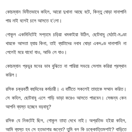
কোচম্যান বিনীতভাবে কহিল, আরো দুখানা আছে বটে, কিন্তু ঘোড়া দানাপানি
পায় নাই বলেই চলে আসতে হ’লো।
গোকুল একমিনিটেই সপ্তমে চড়িয়া ধমকাইয়া উঠিল, ছোটবাবু মেঠাই-মণ্ডা
খায়কে আসতা হ্যায় কিনা, তাই ব্যাটাদের নবাব ঘোড়া একদণ্ড দানাপানি না
পেলেই মরে যাবে! যাও, আভি লে যাও।
কোচম্যান প্রভুর মনের ভাব বুঝিতে না পারিয়া সভয়ে সেলাম করিয়া প্রস্থান
করিল।
রসিক চক্রবর্তী বহুদিনের কর্মচারী। এ বাটীতে সকলেই তাহাকে সম্মান করিত।
সে কহিল, ছোটবাবু এলে গাড়ি ভাড়া করেও আসতে পারবেন। সেজন্য কেন
আপনি ব্যস্ত হচ্ছেন বড়বাবু?
রসিক যে নিকটেই ছিল, গোকুল তাহা দেখে নাই। অপ্রতিভ হইয়া কহিল,
আমি ব্যস্ত হব সে হতভাগার জন্যে? তুমি বল কি চক্কোত্তিমশাই? বাড়িতে