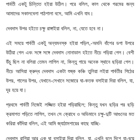
পার্বতী একটু চিন্তিত হইয়া উঠিল। পরে বলিল, কাল থেকে গরমের জন্য
আমাদের সকালবেলা পাঠশালা বসে, আমি এখনি যাব।
দেবদাস উপর হইতে চক্ষু রাঙ্গাইয়া বলিল, না, যেতে হবে না।
এই সময়ে পার্বতী একটু অন্যমনস্ক হইয়া পড়িল,-অমনি বাঁশের ডগা উপরে
উঠিয়া গেল এবং সঙ্গে সঙ্গে দেবদাস নোনাডাল হইতে নীচে পড়িয়া গেল। বেশী
উঁচু ছিল না বলিয়া তেমন লাগিল না, কিন্তু গায়ে অনেক স্থানে ছড়িয়া গেল।
নীচে আসিয়া ক্রুদ্ধ দেবদাস একটা শুষ্ক কঞ্চি তুলিয়া লইয়া পার্বতীর পিঠের
উপর, গালের উপর, যেখানে-সেখানে সজোরে ঘা-কতক বসাইয়া দিয়া বলিল, যা,
দূর হয়ে যা।
প্রথমে পার্বতী নিজেই লজ্জিত হইয়া পড়িয়াছিল; কিন্তু যখন ছড়ির পর ছড়ি
ক্রমাগত পড়িতে লাগিল, তখন সে ক্রোধে ও অভিমানে চক্ষু-দুটি আগুনের মত
করিয়া কাঁদিয়া বলিল, এই আমি জ্যাঠামশায়ের কাছে যাচ্ছি-
দেবদাস রাগিয়া আর এক ঘা বসাইয়া দিয়া বলিল, যা, এখনি বলে দিগে যা-বয়ে