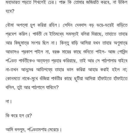
মহাভারত পড়তে শিখলেই ঢের। পারু কি তোমার জজিয়তি করবে, না উকিল
হবে?
বৌমা অগত্যা চুপ করিয়া রহিল। সেদিন দেবদাস বড় ভয়ে-ভয়েই বাড়িতে
প্রবেশ করিল। পার্বতী যে ইতিমধ্যে সমস্তই বলিয়া দিয়াছে, তাহাতে তাহার
আর কিছুমাত্র সংশয় ছিল না। কিন্তু বাড়ি আসিয়া যখন তাহার অণুমাত্র
আভাসও প্রকাশ পাইল না, বরঞ্চ মায়ের কাছে শুনিতে পাইল- আজ গোবিন্দ
পণ্ডিত পার্বতীকেও অত্যন্ত প্রহার করিয়াছে, তাই আর সে পাঠশালায় যাইবে
না-তখন আনন্দের আতিশয্যে তাহার ভাল করিয়া আহার করাই হইল না;
কোনমতে নাকে-মুখে গুঁজিয়া পার্বতীর কাছে ছুটিয়া আসিয়া হাঁফাইতে হাঁফাইতে
বলিল, তুই আর পাঠশালে যাবিনে?
না।
কি করে হল রে?
আমি বললুম, পণ্ডিতমশায় মেরেচে।