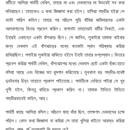
বাটীতে আসিয়া পার্বতী দেখিল, তাহার মা এবং দেবদাসের মা উভয়েই সব কথা
শুনিয়াছেন। তাহাকেও এ কথা জিজ্ঞাসা করা হইল। হাসিয়া গম্ভীর হইয়া সে
যতটা পারিল কহিল। তাহার পর আঁচলে মুড়ি বাঁধিয়া জমিদারদের একটা
আমবাগানের ভিতর প্রবেশ করিল। বাগানটা তাহাদেরই বাটীর নিকটে, এবং
ইহারই একান্তে একটা বাঁশঝাড় ছিল। সে জানিত, লুকাইয়া তামাক খাইবার
জন্য দেবদাস এই বাঁশঝাড়ের মধ্যে কতকটা স্থান পরিষ্কার করিয়া
রাখিয়াছিল। পলাইয়া লুকাইয়া থাকিতে হইলে ইহাই তাহার গুপ্তস্থান। ভিতরে
প্রবেশ করিয়া পার্বতী দেখিল, বাঁশঝোপের মধ্যে দেবদাস ছোট একটা হুঁকা-হাতে
বসিয়া আছে এবং বিজ্ঞের মত ধূমপান করিতেছে। মুখখানা বড় গম্ভীর-যথেষ্ট
দুর্ভাবনার চিহ্ন তাহাতে প্রকাশ পাইতেছে। পার্বতীকে দেখিতে পাইয়া সে খুব
খুশী হইল, কিন্তু বাহিরে প্রকাশ করিল না। তামাক টানিতে টানিতে
গম্ভীরভাবেই কহিল, আয়।
পার্বতী কাছে আসিয়া বসিল। আঁচলে যাহা বাঁধা ছিল, তৎক্ষণাৎ দেবদাসের চক্ষে
পড়িল। কোন কথা জিজ্ঞাসা না করিয়া সে তাহা খুলিয়া খাইতে আরম্ভ করিয়া
কহিল, পারু, পণ্ডিতমশাই কি বললে রে?