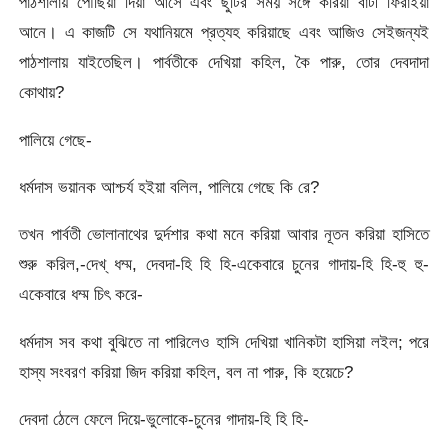
পাঠশালায় পৌঁছিয়া দিয়া আসে এবং ছুটির সময় সঙ্গে করিয়া বাটী ফিরাইয়া
আনে। এ কাজটি সে যথানিয়মে প্রত্যহ করিয়াছে এবং আজিও সেইজন্যই
পাঠশালায় যাইতেছিল। পার্বতীকে দেখিয়া কহিল, কৈ পারু, তোর দেবদাদা
কোথায়?
পালিয়ে গেছে-
ধর্মদাস ভয়ানক আশ্চর্য হইয়া বলিল, পালিয়ে গেছে কি রে?
তখন পার্বতী ভোলানাথের দুর্দশার কথা মনে করিয়া আবার নূতন করিয়া হাসিতে
শুরু করিল,-দেখ্ ধম্ম, দেবদা-হি হি হি-একেবারে চুনের গাদায়-হি হি-হু হু-
একেবারে ধম্ম চিৎ করে-
ধর্মদাস সব কথা বুঝিতে না পারিলেও হাসি দেখিয়া খানিকটা হাসিয়া লইল; পরে
হাস্য সংবরণ করিয়া জিদ করিয়া কহিল, বল না পারু, কি হয়েচে?
দেবদা ঠেলে ফেলে দিয়ে-ভুলোকে-চুনের গাদায়-হি হি হি-