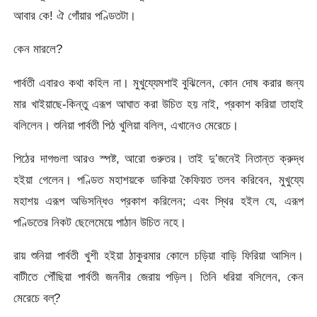
আবার কে! ঐ গোঁয়ার পণ্ডিতটা।
কেন মারলে?
পার্বতী এবারও কথা কহিল না। মুখুয্যেমশাই বুঝিলেন, কোন দোষ করার জন্য
মার খাইয়াছে-কিন্তু এরূপ আঘাত করা উচিত হয় নাই, প্রকাশ করিয়া তাহাই
বলিলেন। শুনিয়া পার্বতী পিঠ খুলিয়া বলিল, এখানেও মেরেচে।
পিঠের দাগগুলা আরও স্পষ্ট, আরো গুরুতর। তাই দু’জনেই নিতান্ত ক্রুদ্ধ
হইয়া গেলেন। পণ্ডিত মহাশয়কে ডাকিয়া কৈফিয়ত তলব করিবেন, মুখুয্যে
মহাশয় এরূপ অভিসন্ধিও প্রকাশ করিলেন; এবং স্থির হইল যে, এরূপ
পণ্ডিতের নিকট ছেলেমেয়ে পাঠান উচিত নহে।
রায় শুনিয়া পার্বতী খুশী হইয়া ঠাকুরমার কোলে চড়িয়া বাড়ি ফিরিয়া আসিল।
বাটীতে পৌঁছিয়া পার্বতী জননীর জেরায় পড়িল। তিনি ধরিয়া বসিলেন, কেন
মেরেচে বল্?