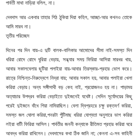
পার্বতী মাথা নাড়িয়া বলিল, না।
দেবদাস আর একবার তাহার পিঠ ঠুকিয়া দিয়া কহিল, আচ্ছা-আর কখনও তোকে
আমি মারব না।
তৃতীয় পরিচ্ছেদ
দিনের পর দিন যায়-এ দুটি বালক-বালিকার আমোদের সীমা নাই-সমস্ত দিন
ধরিয়া রোদে রোদে ঘুরিয়া বেড়ায়, সন্ধ্যার সময় ফিরিয়া আসিয়া মারধর খায়,
আবার সকালবেলায় ছুটিয়া পলাইয়া যায়-আবার তিরস্কার-প্রহার ভোগ করে।
রাত্রে নিশ্চিন্ত-নিরুদ্বেগে নিদ্রা যায়; আবার সকাল হয়, আবার পলাইয়া খেলা
করিয়া বেড়ায়। অন্য সঙ্গীসাথী বড় কেহ নাই, প্রয়োজনও হয় না। পাড়াময়
অত্যাচার উপদ্রব করিয়া বেড়াইতে দুইজনেই যথেষ্ট। সেদিন সূর্যোদয়ের কিছু
পরেই দুইজনে বাঁধে গিয়া নামিয়াছিল। বেলা দ্বিপ্রহরে চক্ষু রক্তবর্ণ করিয়া,
সমস্ত জল ঘোলা করিয়া,পনরটা পুঁটিমাছ ধরিয়া যোগ্যতা অনুসারে ভাগ করিয়া
লইয়া বাটী ফিরিয়া আসিল। পার্বতীর জননী কন্যাকে রীতিমত প্রহার করিয়া ঘরে
আবদ্ধ করিয়া রাখিলেন। দেবদাসের কথা ঠিক জানি না; কেননা এ-সব কাহিনী