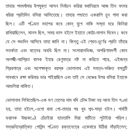
তাহার পদমর্যাদার উপযুক্ত আসন নির্বাচন করিয়া যথানিয়মে আজ তিন বৎসর
ধরিয়া প্রতিদিন বসিয়া আসিতেছে। তাহার পশ্চাতে একরাশি চুন গাদা করা
ছিল। এটি পণ্ডিত মহাশয় কবে কোন্ যুগে নাকি সস্তা দরে কিনিয়া
রাখিয়াছিলেন, মানস ছিল, সময় ভাল হইলে ইহাতে কোঠা-দালান দিবেন। কবে
যে সে শুভদিন আসিবে তাহা জানি না। কিন্তু এই শ্বেত-চূর্ণের প্রতি তাঁহার
সতর্কতা এবং যত্নের অবধি ছিল না। সংসারানভিজ্ঞ, অপরিণামদর্শী কোন
অলক্ষ্মী-আশ্রিত বালক ইহার রেণুমাত্র নষ্ট না করিতে পারে, এইজন্য
প্রিয়পাত্র এবং অপেক্ষাকৃত বয়স্ক ভোলানাথ এই সযত্ন-সঞ্চিত বস্তুটি
সাবধানে রক্ষা করিবার ভার পাইয়াছিল এবং তাই সে বেঞ্চের উপর বসিয়া ইহাকে
আগুলিয়া থাকিত।
ভোলানাথ লিখিতেছিল-এক মণ তেলের দাম যদি চৌদ্দ টাকা নয় আনা তিন গণ্ডা
হয়, তাহা হইলে,-ওগো বাবা গো-তাহার পর খুব শব্দ-সাড়া হইল। পার্বতী
ভয়ানক উচ্চকণ্ঠে চেঁচাইয়া হাততালি দিয়া মাটিতে লুটাইয়া পড়িল।
সদ্যঃনিদ্রোত্থিত গোবিন্দ পণ্ডিত রক্তনেত্রে একেবারে উঠিয়া দাঁড়াইলেন;