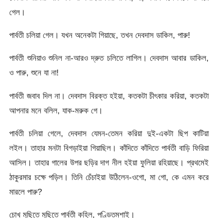
গেল।
পার্বতী চলিয়া গেল। যখন অনেকটা গিয়াছে, তখন দেবদাস ডাকিল, পারু!
পার্বতী শুনিয়াও শুনিল না-আরও দ্রুত চলিতে লাগিল। দেবদাস আবার ডাকিল,
ও পারু, শুনে যা না!
পার্বতী জবাব দিল না। দেবদাস বিরক্ত হইয়া, কতকটা চীৎকার করিয়া, কতকটা
আপনার মনে বলিল, যাক-মরুক গে।
পার্বতী চলিয়া গেলে, দেবদাস যেমন-তেমন করিয়া দুই-একটা ছিপ কাটিয়া
লইল। তাহার মনটা বিগড়াইয়া গিয়াছিল। কাঁদিতে কাঁদিতে পার্বতী বাড়ি ফিরিয়া
আসিল। তাহার গালের উপর ছড়ির দাগ নীল হইয়া ফুলিয়া রহিয়াছে। প্রথমেই
ঠাকুরমার চক্ষে পড়িল। তিনি চেঁচাইয়া উঠিলেন-ওগো, মা গো, কে এমন করে
মারলে পারু?
চোখ মুছিতে মুছিতে পার্বতী কহিল, পণ্ডিতমশাই।