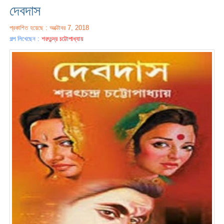
দেবদাস
প্রকাশিত হয়েছে : অক্টোবর 7, 2018
গল্প লিখেছেন :
শরৎচন্দ্র চট্টোপাধ্যায়