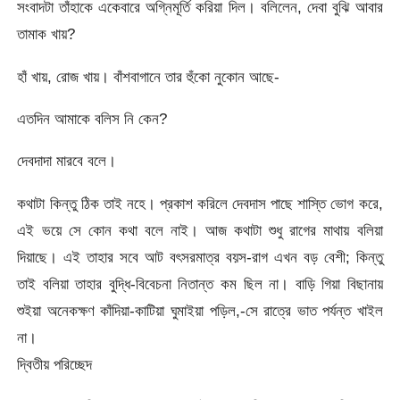
সংবাদটা তাঁহাকে একেবারে অগ্নিমূর্তি করিয়া দিল। বলিলেন, দেবা বুঝি আবার
তামাক খায়?
হাঁ খায়, রোজ খায়। বাঁশবাগানে তার হুঁকো নুকোন আছে-
এতদিন আমাকে বলিস নি কেন?
দেবদাদা মারবে বলে।
কথাটা কিন্তু ঠিক তাই নহে। প্রকাশ করিলে দেবদাস পাছে শাস্তি ভোগ করে,
এই ভয়ে সে কোন কথা বলে নাই। আজ কথাটা শুধু রাগের মাথায় বলিয়া
দিয়াছে। এই তাহার সবে আট বৎসরমাত্র বয়স-রাগ এখন বড় বেশী; কিন্তু
তাই বলিয়া তাহার বুদ্ধি-বিবেচনা নিতান্ত কম ছিল না। বাড়ি গিয়া বিছানায়
শুইয়া অনেকক্ষণ কাঁদিয়া-কাটিয়া ঘুমাইয়া পড়িল,-সে রাত্রে ভাত পর্যন্ত খাইল
না।
দ্বিতীয় পরিচ্ছেদ