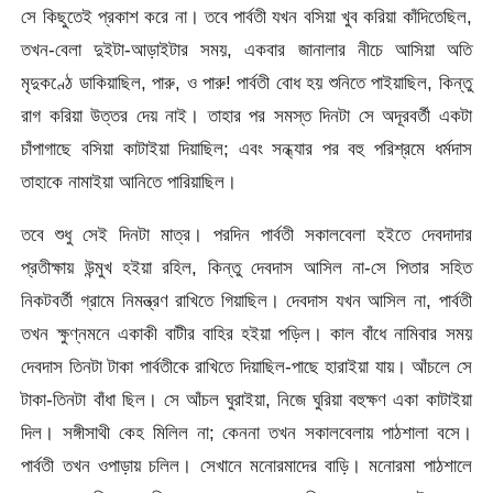
সে কিছুতেই প্রকাশ করে না। তবে পার্বতী যখন বসিয়া খুব করিয়া কাঁদিতেছিল,
তখন-বেলা দুইটা-আড়াইটার সময়, একবার জানালার নীচে আসিয়া অতি
মৃদুকণ্ঠে ডাকিয়াছিল, পারু, ও পারু! পার্বতী বোধ হয় শুনিতে পাইয়াছিল, কিন্তু
রাগ করিয়া উত্তর দেয় নাই। তাহার পর সমস্ত দিনটা সে অদূরবর্তী একটা
চাঁপাগাছে বসিয়া কাটাইয়া দিয়াছিল; এবং সন্ধ্যার পর বহু পরিশ্রমে ধর্মদাস
তাহাকে নামাইয়া আনিতে পারিয়াছিল।
তবে শুধু সেই দিনটা মাত্র। পরদিন পার্বতী সকালবেলা হইতে দেবদাদার
প্রতীক্ষায় উন্মুখ হইয়া রহিল, কিন্তু দেবদাস আসিল না-সে পিতার সহিত
নিকটবর্তী গ্রামে নিমন্ত্রণ রাখিতে গিয়াছিল। দেবদাস যখন আসিল না, পার্বতী
তখন ক্ষুণ্নমনে একাকী বাটীর বাহির হইয়া পড়িল। কাল বাঁধে নামিবার সময়
দেবদাস তিনটা টাকা পার্বতীকে রাখিতে দিয়াছিল-পাছে হারাইয়া যায়। আঁচলে সে
টাকা-তিনটা বাঁধা ছিল। সে আঁচল ঘুরাইয়া, নিজে ঘুরিয়া বহুক্ষণ একা কাটাইয়া
দিল। সঙ্গীসাথী কেহ মিলিল না; কেননা তখন সকালবেলায় পাঠশালা বসে।
পার্বতী তখন ওপাড়ায় চলিল। সেখানে মনোরমাদের বাড়ি। মনোরমা পাঠশালে