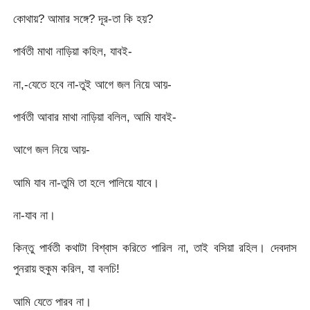
কোথায়? আমার সঙ্গে? দূর-তা কি হয়?
পার্বতী মাথা নাড়িয়া কহিল, যাবই-
না,-যেতে হবে না-তুই আগে জল নিয়ে আয়-
পার্বতী আবার মাথা নাড়িয়া বলিল, আমি যাবই-
আগে জল নিয়ে আয়-
আমি যাব না-তুমি তা হলে পালিয়ে যাবে।
না-যাব না।
কিন্তু পার্বতী কথাটা বিশ্বাস করিতে পারিল না, তাই বসিয়া রহিল। দেবদাস
পুনরায় হুকুম করিল, যা বলচি!
আমি যেতে পারব না।