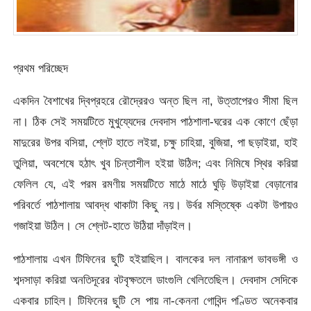
প্রথম পরিচ্ছেদ
একদিন বৈশাখের দ্বিপ্রহরে রৌদ্রেরও অন্ত ছিল না, উত্তাপেরও সীমা ছিল
না। ঠিক সেই সময়টিতে মুখুয্যেদের দেবদাস পাঠশালা-ঘরের এক কোণে ছেঁড়া
মাদুরের উপর বসিয়া, শ্লেট হাতে লইয়া, চক্ষু চাহিয়া, বুজিয়া, পা ছড়াইয়া, হাই
তুলিয়া, অবশেষে হঠাৎ খুব চিন্তাশীল হইয়া উঠিল; এবং নিমিষে স্থির করিয়া
ফেলিল যে, এই পরম রমণীয় সময়টিতে মাঠে মাঠে ঘুড়ি উড়াইয়া বেড়ানোর
পরিবর্তে পাঠশালায় আবদ্ধ থাকাটা কিছু নয়। উর্বর মস্তিষ্কে একটা উপায়ও
গজাইয়া উঠিল। সে শ্লেট-হাতে উঠিয়া দাঁড়াইল।
পাঠশালায় এখন টিফিনের ছুটি হইয়াছিল। বালকের দল নানারূপ ভাবভঙ্গী ও
শব্দসাড়া করিয়া অনতিদূরের বটবৃক্ষতলে ডাংগুলি খেলিতেছিল। দেবদাস সেদিকে
একবার চাহিল। টিফিনের ছুটি সে পায় না-কেননা গোবিন্দ পণ্ডিত অনেকবার