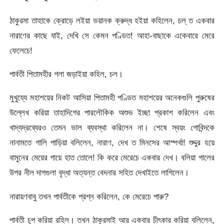
ঠাকুরমা তাহাকে ক্রোড়ে লইয়া ভয়ানক ক্রুদ্ধ হইয়া কহিলেন, চল্ ত একবার
নারাণের কাছে যাই, দেখি সে কেমন পণ্ডিত! আহা-বাছাকে একেবারে মেরে
ফেলেচে!
পার্বতী পিতামহীর গলা জড়াইয়া কহিল, চল।
মুখুয্যে মহাশয়ের নিকট আসিয়া পিতামহী পণ্ডিত মহাশয়ের অনেকগুলি পুরুষের
উল্লেখ করিয়া তাহাদিগের পারলৌকিক অশুভ ইচ্ছা প্রকাশ করিলেন এবং
খাদ্যদ্রব্যেরও তেমন ভাল ব্যবস্থা করিলেন না। শেষে স্বয়ং গোবিন্দকে
নানামতে গালি পাড়িয়া বলিলেন, নারাণ, দেখ ত মিনসের আস্পর্ধা! শুদ্দুর হয়ে
বামুনের মেয়ের গায়ে হাত তোলে! কি করে মেরেচে একবার দেখ। বলিয়া গালের
উপর নীল দাগগুলা বৃদ্ধা অত্যন্ত বেদনার সহিত দেখাইতে লাগিলেন।
নারায়ণবাবু তখন পার্বতীকে প্রশ্ন করিলেন, কে মেরেচে পারু?
পার্বতী চুপ করিয়া রহিল। তখন ঠাকুরমাই আর একবার চীৎকার করিয়া বলিলেন,