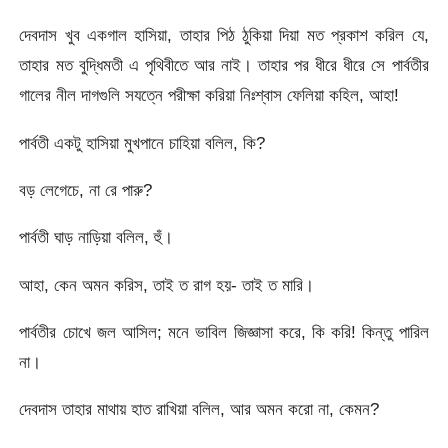
দেবদাস খুব একগাল হাসিয়া, তাহার পিঠ ঠুকিয়া দিয়া মত প্রকাশ করিল যে,
তাহার মত বুদ্ধিমতী এ পৃথিবীতে আর নাই। তাহার পর ধীরে ধীরে সে পার্বতীর
গালের নীল দাগগুলি সযত্নে পরীক্ষা করিয়া নিঃশ্বাস ফেলিয়া কহিল, আহা!
পার্বতী একটু হাসিয়া মুখপানে চাহিয়া বলিল, কি?
বড় লেগেচে, না রে পারু?
পার্বতী ঘাড় নাড়িয়া বলিল, হুঁ।
আহা, কেন অমন করিস, তাই ত রাগ হয়- তাই ত মারি।
পার্বতীর চোখে জল আসিল; মনে ভাবিল জিজ্ঞাসা করে, কি করি! কিন্তু পারিল
না।
দেবদাস তাহার মাথায় হাত রাখিয়া বলিল, আর অমন করো না, কেমন?