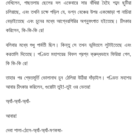
দেখিলেন, গাছতলায় ছেলের দল একেবারে সার বাঁধিয়া হৈহৈ শব্দে ছুটিয়া
চলিয়াছে, এবং তখনি চক্ষে পড়িল যে, ভগ্ন বেঞ্চের উপর একজোড়া পা নাচিয়া
বেড়াইতেছে এবং চুনের মধ্যে আগ্নেয়গিরির অগ্ন্যুৎপাত হইতেছে। চীৎকার
করিলেন, কি-কি-কি রে!
বলিবার মধ্যে শুধু পার্বতী ছিল। কিন্তু সে তখন ভূমিতলে লুটাইতেছে এবং
করতালি দিতেছে। পণ্ডিত মহাশয়ের বিফল প্রশ্ন ক্রুদ্ধভাবে ফিরিয়া গেল,
কি কি-কি রে!
তাহার পর শ্বেতমূর্তি ভোলানাথ চুন ঠেলিয়া উঠিয়া দাঁড়াইল। পণ্ডিত মহাশয়
আবার চীৎকার করিলেন, গুয়োটা তুই!-তুই ওর ভেতর!
অ্যাঁ-অ্যাঁ-অ্যাঁ-
আবার!
দেবা শালা-ঠেলে-অ্যাঁ-অ্যাঁ-মণকষা-