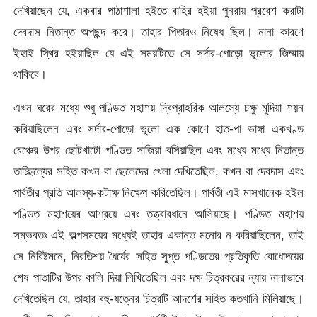
দেখিয়াছেন যে, একবার পাঠাশালা হইতে বাহির হইয়া পুনরায় প্রবেশ করাটা
দেবদাস নিতান্ত অপছন্দ করে। তাহার পিতারও নিষেধ ছিল। নানা কারণে
ইহাই স্থির হইয়াছিল যে এই সময়টিতে সে সর্দার-পোড়ো ভুলোর জিম্মায়
থাকিবে।
এখন ঘরের মধ্যে শুধু পণ্ডিত মহাশয় দ্বিপ্রাহরিক আলস্যে চক্ষু মুদিয়া শয়ন
করিয়াছিলেন এবং সর্দার-পোড়ো ভুলো এক কোণে হাত-পা ভাঙ্গা একখণ্ড
বেঞ্চের উপর ছোটখাটো পণ্ডিত সাজিয়া বসিয়াছিল এবং মধ্যে মধ্যে নিতান্ত
তাচ্ছিল্যের সহিত কখন বা ছেলেদের খেলা দেখিতেছিল, কখন বা দেবদাস এবং
পার্বতীর প্রতি আলস্য-কটাক্ষ নিক্ষেপ করিতেছিল। পার্বতী এই মাসখানেক হইল
পণ্ডিত মহাশয়ের আশ্রয়ে এবং তত্ত্বাবধানে আসিয়াছে। পণ্ডিত মহাশয়
সম্ভবতঃ এই অল্পসময়ের মধ্যেই তাহার একান্ত মনোর ন করিয়াছিলেন, তাই
সে নিবিষ্টমনে, নিরতিশয় ধৈর্যের সহিত সুপ্ত পণ্ডিতের প্রতিকৃতি বোধোদয়ের
শেষ পাতাটির উপর কালি দিয়া লিখিতেছিল এবং দক্ষ চিত্রকরের ন্যায় নানাভাবে
দেখিতেছিল যে, তাহার বহু-যত্নের চিত্রটি আদর্শের সহিত কতখানি মিলিয়াছে।