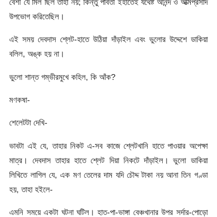
বেশী যে মিল ছিল তাহা নয়; কিন্তু পার্বতী ইহাতেই যথেষ্ট আনন্দ ও আত্মপ্রসাদ
উপভোগ করিতেছিল।
এই সময় দেবদাস শ্লেট-হাতে উঠিয়া দাঁড়াইল এবং ভুলোর উদ্দেশে ডাকিয়া
বলিল, অঙ্ক হয় না।
ভুলো শান্ত গম্ভীরমুখে কহিল, কি আঁক?
মণকষা-
শেলেটটা দেখি-
ভাবটা এই যে, তাহার নিকট এ-সব কাজে শ্লেটখানি হাতে পাওয়ার অপেক্ষা
মাত্র। দেবদাস তাহার হাতে শ্লেট দিয়া নিকটে দাঁড়াইল। ভুলো ডাকিয়া
লিখিতে লাগিল যে, এক মণ তেলের দাম যদি চৌদ্দ টাকা নয় আনা তিন গণ্ডা
হয়, তাহা হইলে-
এমনি সময়ে একটা ঘটনা ঘটিল। হাত-পা-ভাঙ্গা বেঞ্চখানার উপর সর্দার-পোড়ো