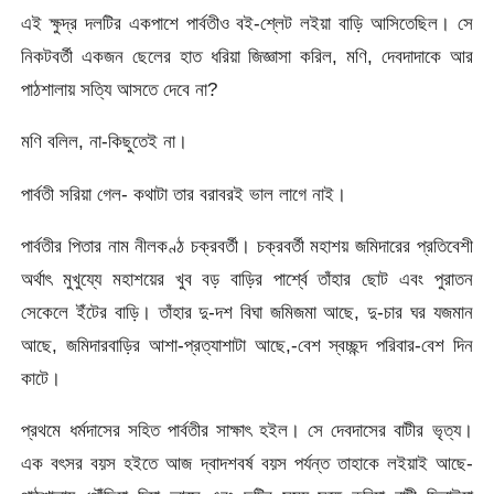
এই ক্ষুদ্র দলটির একপাশে পার্বতীও বই-শ্লেট লইয়া বাড়ি আসিতেছিল। সে
নিকটবর্তী একজন ছেলের হাত ধরিয়া জিজ্ঞাসা করিল, মণি, দেবদাদাকে আর
পাঠশালায় সত্যি আসতে দেবে না?
মণি বলিল, না-কিছুতেই না।
পার্বতী সরিয়া গেল- কথাটা তার বরাবরই ভাল লাগে নাই।
পার্বতীর পিতার নাম নীলকণ্ঠ চক্রবর্তী। চক্রবর্তী মহাশয় জমিদারের প্রতিবেশী
অর্থাৎ মুখুয্যে মহাশয়ের খুব বড় বাড়ির পার্শ্বে তাঁহার ছোট এবং পুরাতন
সেকেলে ইঁটের বাড়ি। তাঁহার দু-দশ বিঘা জমিজমা আছে, দু-চার ঘর যজমান
আছে, জমিদারবাড়ির আশা-প্রত্যাশাটা আছে,-বেশ স্বচ্ছন্দ পরিবার-বেশ দিন
কাটে।
প্রথমে ধর্মদাসের সহিত পার্বতীর সাক্ষাৎ হইল। সে দেবদাসের বাটীর ভৃত্য।
এক বৎসর বয়স হইতে আজ দ্বাদশবর্ষ বয়স পর্যন্ত তাহাকে লইয়াই আছে-