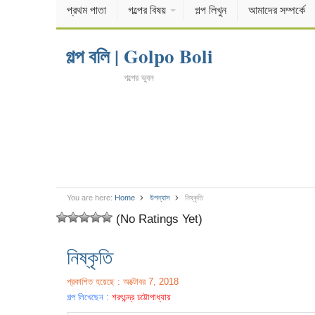
প্রথম পাতা
গল্পের বিষয়
গল্প লিখুন
আমাদের সম্পর্কে
গল্প বলি | Golpo Boli
গল্পের ভুবন
You are here:
Home
উপন্যাস
নিষ্কৃতি
(No Ratings Yet)
নিষ্কৃতি
প্রকাশিত হয়েছে : অক্টোবর 7, 2018
গল্প লিখেছেন :
শরৎচন্দ্র চট্টোপাধ্যায়