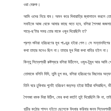
ওরা বেরুক।
আমি ওদের নিয়ে যাব। অমন করে দিবারাত্রি জ্বালাতন করলে তোম
সবাইকে আজ থেকে আমার কাছে শুতে হবে, বলিয়া শৈলজা জজসাহেবে
সাড়ে-ছ’টার সময় তোর মাকে ওষুধ দিয়েছিলি ত?
প্রশ্ন শুনিয়া হরিচরণের মুখ পাণ্ডুর হইয়া গেল। সে সন্তানদিগের
কথা তাহার মনেও ছিল না। তাহার মুখ দিয়া কথা বাহির হইল না।
কিন্তু সিদ্ধেশ্বরী রুষ্টস্বরে বলিয়া উঠিলেন, ওষুধ-টুষুধ আর আমি
তোমাকে বলিনি দিদি, তুমি চুপ কর, বলিয়া হরিচরণের বিছানার অত্য
তিনি ঘরে ঢুকিবার পূর্বেই হরিচরণ জড়সড় হইয়া উঠিয়া বসিয়াছিল, ভ
শৈলজা ধমক দিয়া উঠিল, ফের কথা কাটে! তুই দিয়েছিলি কি না, ত
খুড়ীর কঠোর শাসন হইতে ছেলেকে উদ্ধার করিবার জন্য সিদ্ধেশ্বরী 