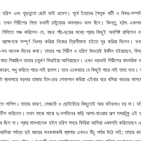
শ ও হরিশ এবং খুড়তুতো ছোট ভাই রমেশ। পূর্বে ইহাদের পৈতৃক বাটী ও বিষয়-সম্পত
ল। তখন গিরীশের পিতা ভবানী চাটুয্যের অবস্থাও ভাল ছিল। কিন্তু, হঠাৎ একস
ান গিলিতে শুরু করিলেন যে, বছর পাঁচ-ছয়ের মধ্যে প্রায় কিছুই অবশিষ্ট রাখিলেন 
ব্রাহ্মণকে সম্পূর্ণ নিঃস্ব করিয়া নিজের ত্রিসীমানা হইতে দূর করিয়া দিলেন। ভব
সে-সব অনেক দিনের কথা। তাহার পর গিরীশ ও হরিশ উভয়েই উকীল হইয়াছেন, বিস্
 যাহা গিয়াছিল তাহার চতুর্গুণ ফিরাইয়া আনিয়াছেন। এখন বড়ভাই গিরীশের বাৎসরিক
য় করেন, শুধু করিতে পারে নাই রমেশ। তবে একেবারে যে কিছুই পারে নাই তাহা নহে। 
া ব্যবসায়ে বড়দার হাজার তিন-চার লোকসান করিয়া এইবার ঘরে বসিয়া খবরের কাগ
করিতে লাগিল। তাহার কারণ, মেজবৌ ও ছোটবৌয়ে কিছুতেই আর বনিবনাও হয় না। হ
াকটিস করিতেন। তখন মাঝে মাঝে দু-দশদিনের বাড়ি আসা-যাওয়ার অল্প সময়টুকু এই দ
অবসর ছিল না। প্রায় মাসখানেক হইল হরিশ সদরে ফিরিয়া আসিয়া ওকালতি করিতেছেন 
িয়া পর্যন্ত দুই জায়ের মনকষাকষি ব্যাপার এখনও উঁচু পর্দায় উঠে নাই; তাহার ক