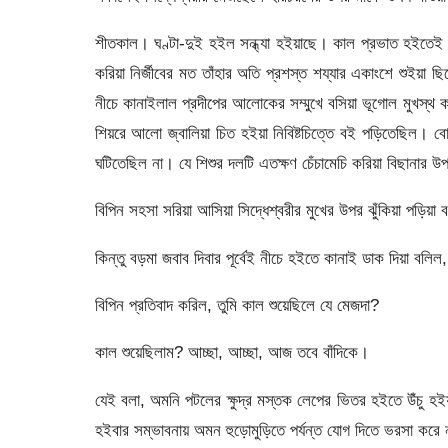
শীতকাল। ঘণ্টা-দুই হইল সন্ধ্যা হইয়াছে। কাল প্রভাত হইতেই 
করিয়া নির্জীবের মত তাঁহার অতি প্রশস্ত শয্যার একাংশে শুইয়া 
নীচে কানাইলাল প্রদীপের আলোকের সম্মুখে বসিয়া ভূগোল মুখস্থ কর
শিয়রে আলো জ্বালিয়া চিত হইয়া নিবিষ্টচিত্তে বই পড়িতেছিল। বো
ঘটিতেছিল না। যে শিশুর দলটি এতক্ষণ চেঁচামেচি করিয়া বিছানার
বিপিন সহসা সরিয়া আসিয়া সিদ্ধেশ্বরীর মুখের উপর ঝুঁকিয়া পড়ি
কিন্তু বড়মা জবাব দিবার পূর্বেই নীচে হইতে কানাই ডাক দিয়া বলি
বিপিন প্রতিবাদ করিল, তুমি কাল শুয়েছিলে যে মেজদা?
কাল শুয়েছিলাম? আচ্ছা, আচ্ছা, আজ তবে বাঁদিকে।
যেই বলা, অমনি পটলের ক্ষুদ্র মস্তক লেপের ভিতর হইতে উঁচু হইয়া
হইবার সম্ভাবনায় অমন হুড়োমুড়িতে পর্যন্ত যোগ দিতে ভরসা করে 