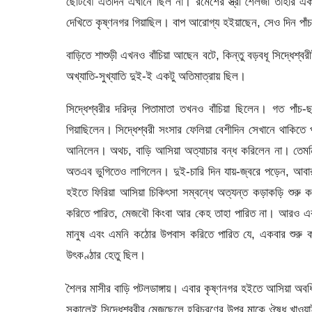
ছোটবৌ এতদিন এখানে ছিল না। রমেশের স্ত্রী শৈলজা তাহার একম
দেখিতে কৃষ্ণনগর গিয়াছিল। বাপ আরোগ্য হইয়াছেন, সেও দিন পাঁ
বাড়িতে শাশুড়ী এখনও বাঁচিয়া আছেন বটে, কিন্তু বড়বধূ সিদ্ধেশ্বরী
অখ্যাতি-সুখ্যাতি দুই-ই একটু অতিমাত্রায় ছিল।
সিদ্ধেশ্বরীর দরিদ্র পিতামাতা তখনও বাঁচিয়া ছিলেন। গত পাঁচ-
গিয়াছিলেন। সিদ্ধেশ্বরী সংসার ফেলিয়া বেশীদিন সেখানে থাকিতে প
আনিলেন। অথচ, বাড়ি আসিয়া অত্যাচার বন্ধ করিলেন না। তেমনি
অতএব ভুগিতেও লাগিলেন। দুই-চারি দিন যায়-জ্বরে পড়েন, আবা
হইতে ফিরিয়া আসিয়া চিকিৎসা সম্বন্ধে অত্যন্ত কড়াকড়ি শুর
করিতে পারিত, মেজবৌ কিংবা আর কেহ তাহা পারিত না। আরও একট
মানুষ এবং এমনি কঠোর উপবাস করিতে পারিত যে, একবার শুরু করি
উৎকণ্ঠার হেতু ছিল।
শৈলর মাসীর বাড়ি পটলডাঙ্গায়। এবার কৃষ্ণনগর হইতে আসিয়া অবধ
সকালেই সিদ্ধেশ্বরীর মেজছেলে হরিচরণের উপর মাকে ঔষধ খাওয়াইব