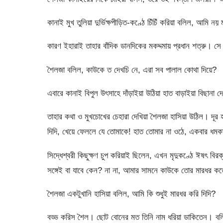
কানাই মুখ তুলিয়া দুর্ভিক্ষপীড়িত-কণ্ঠে চিঁচিঁ করিয়া বলিল, আমি 
কারণ ইহারাই তাহার বাঁদিক ডানদিকের মকদ্দমায় প্রধান শত্রু। স
শৈলজা বলিল, কাউকে ত দেখচি নে, এরা সব পালাল কোথা দিয়ে?
এবারে কানাই বিপুল উৎসাহে দাঁড়াইয়া উঠিয়া হাত বাড়াইয়া বিছানা 
তাহার কথা ও মুখচোখের চেহারা দেখিয়া শৈলজা হাসিয়া উঠিল। দূ
দিদি, খেয়ে ফেললে যে তোমাকে! হাত তোমার না ওঠে, একবার ধমক
সিদ্ধেশ্বরী কিছুক্ষণ চুপ করিয়াই ছিলেন, এখন মৃদুকণ্ঠে ঈষৎ 
সঙ্গেই বা যাবে কেন? না না, আমার সামনে কাউকে তোর মারধর কত
শৈলজা একটুখানি হাসিয়া বলিল, আমি কি শুধুই মারধর করি দিদি?
বড্ড করিস শৈল। ছোট বোনের মত তিনি নাম ধরিয়া ডাকিতেন। বলিলে