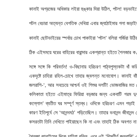
কানাই অগ্রজের অধিকার লইয়া হুঙ্কার দিয়া উঠিল, পটল! বড়ভাইয়
পটল বেচারা অত্যন্ত বেগতিক দেখিয়া এবার জ্যাঠাইমার গলা জড়াই
কানাই ছোটভাইয়ের স্পর্ধায় চোখ পাকাইয়া ‘পটল’ বলিয়া গর্জিয়া উঠি
ঠিক এইসময়ে ঘরের বাহিরের বারান্দার একপ্রান্ত হইতে শৈলজার ক
সঙ্গে সঙ্গে কি পরিবর্তন! ও-বিছানায় হরিচরণ পাঠ্যপুস্তকটা ধাঁ
একদৃষ্টে চাহিয়া রহিল-চোখে তাহার জ্বলন্ত মনোযোগ। কানাই বাঁদ
জলরাশি-‘, আর সবচেয়ে আশ্চর্য ওই শিশুর দলটি! ভোজবাজির মত কোথ
কলিকাতা হইতে এইমাত্র ফিরিয়া বড়জার জন্য একবাটি গরম দুধ
কল্লোল’ ব্যতীত ঘর সম্পূর্ণ স্তব্ধ। ওদিকে হরিচরণ এমন পড়াই 
কারণ ইতিপূর্বে সে ‘আনন্দমঠ’ পড়িতেছিল। তাহার ভবানন্দ জীবানন্
কসরতটা তিনি দেখিতে পাইয়াছেন কি না এবং তাহাই ঠিক অবগত না হ
শৈলজা কানাইয়ের দিকে চাহিয়া বলিল, ওরে ওই ‘বিস্তীর্ণ জলরাশি’ 