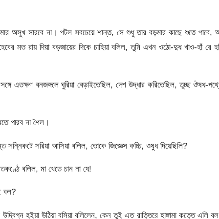
ার অসুখ সারবে না। পটল সবচেয়ে শান্ত, সে শুধু তার বড়মার কাছে শুতে পাবে,
র মত রায় দিয়া বড়জায়ের দিকে চাহিয়া বলিল, তুমি এখন ওঠো-দুধ খাও-হাঁ রে হ
 সঙ্গে এতক্ষণ বনজঙ্গলে ঘুরিয়া বেড়াইতেছিল, দেশ উদ্ধার করিতেছিল, তুচ্ছ ঔষধ-পথ্
 খেতে পারব না শৈল।
ন্ত সন্নিকটে সরিয়া আসিয়া বলিল, তোকে জিজ্ঞেস কচ্চি, ওষুধ দিয়েছিলি?
ীতকণ্ঠে বলিল, মা খেতে চান না যে!
াই বল?
উদ্বিগ্ন হইয়া উঠিয়া বসিয়া বলিলেন, কেন তুই এত রাত্তিরে হাঙ্গামা কত্তে এলি ব