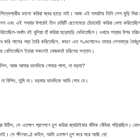
সিদ্ধেশ্বরীর ভালো করিয়া জ্বর ছাড়ে নাই। আজ এই সময়টায় তিনি লেপ মুড়ি দিয়া 
ছিলেন এবং এই শয্যার উপরেই তিন চারিটি ছেলেমেয়ে চেঁচামেচি করিয়া খেলা করিতেছ
িতেছিল-অর্থাৎ বই খুলিয়া হাঁ করিয়া হুড়োহুড়ি দেখিতেছিল। ওধারে শয্যার উপর হরি
ধ করি পাসের পড়া তৈরি করিতেছিল, কারণ এত গণ্ডগোলেও তাহার লেশমাত্র ধৈর্যচ্য
 উপর খেলিতেছিল ইহারা সকলেই মেজকর্তা হরিশের সন্তান।
য়া বলিল, আজ আমার ডানদিকে শোবার পালা, না বড়মা?
ল, না বিপিন, তুমি না। বড়মার ডানদিকে আমি শোব যে।
 উঠিল, সে এতক্ষণ প্রাণপণে চুপ করিয়া জ্যাঠাইমার বাঁদিক ঘেঁষিয়া পড়িয়াছিল। বে
নাই। সে ক্ষীণকণ্ঠে কহিল, আমি এতক্ষণ চুপ করে শুয়ে আছি যে!