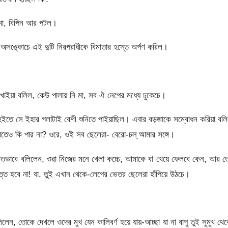
নয় মা, বিপিন আর পটল।
ে অসঙ্কোচে এই দুটি নিরপরাধীকে বিমাতার হস্তে অর্পণ করিল।
দেখাইয়া বলিল, কেউ পালায় নি মা, সব ঐ নেপের মধ্যে ঢুকেচে।
র হইতে সে ইহার গলাটাই বেশী শুনিতে পাইয়াছিল। এবার বড়জাকে সম্বোধন করিয়া বল
াতেও কি পার না? ওরে, ওই সব ছেলেরা- বেরো-চল্ আমার সঙ্গে।
বিরক্তভাবে বলিলেন, ওরা নিজের মনে খেলা কচ্চে, আমাকে বা খেয়ে ফেলবে কেন, আর 
্তে হবে না! যা, তুই এখান থেকে-লেপের ভেতর ছেলেরা হাঁপিয়ে উঠচে।
ন, তোকে দেখলে ওদের মুখ যেন কালিবর্ণ হয়ে যায়-আচ্ছা যা না বাপু তুই সুমুখ থে