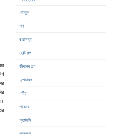
কৌতুক
গল্প
ছড়াসমূহ
ছোট গল্প
িয়া
জীবনের গল্প
র্ণ
দু:খদায়ক
লজা
ীর
ধর্মীয়
না।
প্রবন্ধ
তের
ফ্যান্টাসি
ভালবাসা