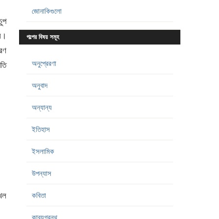
জোনাকিগুলো
চুপ
িল।
গল্পের বিষয় সমূহ
চরণ
অনুপ্রেরণা
ুতি
অনুবাদ
অন্যান্য
ইতিহাস
ইসলামিক
উপন্যাস
দখল
কবিতা
কাব্যগ্রন্থ