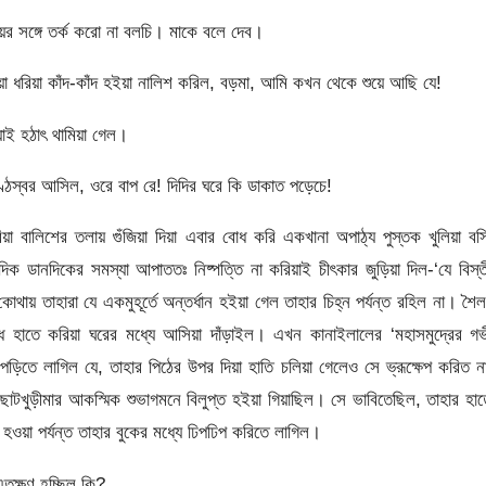
ের সঙ্গে তর্ক করো না বলচি। মাকে বলে দেব।
য়া ধরিয়া কাঁদ-কাঁদ হইয়া নালিশ করিল, বড়মা, আমি কখন থেকে শুয়ে আছি যে!
য়াই হঠাৎ থামিয়া গেল।
ণ্ঠস্বর আসিল, ওরে বাপ রে! দিদির ঘরে কি ডাকাত পড়েচে!
 করিয়া বালিশের তলায় গুঁজিয়া দিয়া এবার বোধ করি একখানা অপাঠ্য পুস্তক খুলিয়া বস
িক ডানদিকের সমস্যা আপাততঃ নিষ্পত্তি না করিয়াই চীৎকার জুড়িয়া দিল-‘যে বিস্তী
ায় তাহারা যে একমুহূর্তে অন্তর্ধান হইয়া গেল তাহার চিহ্ন পর্যন্ত রহিল না। শৈ
 হাতে করিয়া ঘরের মধ্যে আসিয়া দাঁড়াইল। এখন কানাইলালের ‘মহাসমুদ্রের গভ
পড়িতে লাগিল যে, তাহার পিঠের উপর দিয়া হাতি চলিয়া গেলেও সে ভ্রূক্ষেপ করিত 
দ ছোটখুড়ীমার আকস্মিক শুভাগমনে বিলুপ্ত হইয়া গিয়াছিল। সে ভাবিতেছিল, তাহার হা
ওয়া পর্যন্ত তাহার বুকের মধ্যে ঢিপঢিপ করিতে লাগিল।
এতক্ষণ হচ্ছিল কি?