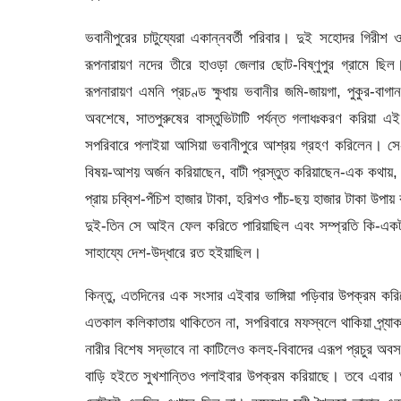
ভবানীপুরের চাটুয্যেরা একান্নবর্তী পরিবার। দুই সহোদর গিরী
রূপনারায়ণ নদের তীরে হাওড়া জেলার ছোট-বিষ্ণুপুর গ্রামে ছি
রূপনারায়ণ এমনি প্রচণ্ড ক্ষুধায় ভবানীর জমি-জায়গা, পুকুর-বাগ
অবশেষে, সাতপুরুষের বাস্তুভিটাটি পর্যন্ত গলাধঃকরণ করিয়া এই 
সপরিবারে পলাইয়া আসিয়া ভবানীপুরে আশ্রয় গ্রহণ করিলেন। 
বিষয়-আশয় অর্জন করিয়াছেন, বাটী প্রস্তুত করিয়াছেন-এক কথায়,
প্রায় চব্বিশ-পঁচিশ হাজার টাকা, হরিশও পাঁচ-ছয় হাজার টাকা উপা
দুই-তিন সে আইন ফেল করিতে পারিয়াছিল এবং সম্প্রতি কি-একট
সাহায্যে দেশ-উদ্ধারে রত হইয়াছিল।
কিন্তু, এতদিনের এক সংসার এইবার ভাঙ্গিয়া পড়িবার উপক্রম 
এতকাল কলিকাতায় থাকিতেন না, সপরিবারে মফস্বলে থাকিয়া প্র্য
নারীর বিশেষ সদ্ভাবে না কাটিলেও কলহ-বিবাদের এরূপ প্রচুর 
বাড়ি হইতে সুখশান্তিও পলাইবার উপক্রম করিয়াছে। তবে এবার আস