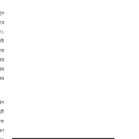
্তি
ময়ে
না।
ানী
তর
 আয়
বার
জের
রিশ
ুটি
এবং
ারণ