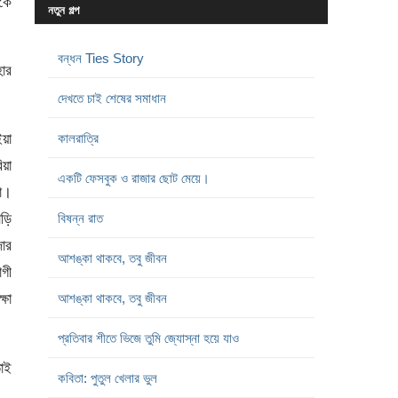
পকে
নতুন গল্প
বন্ধন Ties Story
হার
দেখতে চাই শেষের সমাধান
ইয়া
কালরাত্রি
িয়া
একটি ফেসবুক ও রাজার ছোট মেয়ে।
না।
াড়ি
বিষন্ন রাত
োর
আশঙ্কা থাকবে, তবু জীবন
াগী
্ষা
আশঙ্কা থাকবে, তবু জীবন
প্রতিবার শীতে ভিজে তুমি জ্যোস্না হয়ে যাও
তাই
কবিতা: পুতুল খেলার ভুল