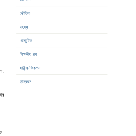
ভৌতিক
রহস্য
রোমান্টিক
শিক্ষনীয় গল্প
সাইন্স-ফিকশন
িল,
হাস্যরস
তোর
কে-