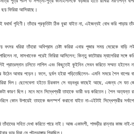
াত্র পুত্র পটল ও সপত্নী-পুত্র কানাইলালকে বড়জার হাতে রাখিয়া মরণাপন্ন বা
চ ছয় ফিরিয়া আসিয়াছে।
ই যথার্থ গৃহিণী। তাঁহার প্রকৃতিটা ঠিক বুঝা যাইত না, এইজন্যই বোধ করি পাড়ায় তাঁ
ছয় বৎসর ধরিয়া তাঁহারা অবিশ্রাম চেষ্টা করিয়া এবার পূজার সময় মেয়েকে বাড়ি ল
ারিলেন না, মাসখানেক পরেই ফিরিয়া আসিলেন; কিন্তু কাটোয়ার ম্যালেরিয়া সঙ্গে কর
ই প্রাতঃস্নান চলিতে লাগিল এবং কিছুতেই কুইনিন সেবন করিতে সম্মত হইলেন 
র উঠেন আবার পড়েন। ফলে, দুর্বল হইয়া পড়িতেছিলেন- এমনি সময়ে শৈল বাপের ব
ু করিয়া দিল। ছেলেবেলা হইতে চিরকাল সে বড়বধূর কাছেই আছে, এজন্য সে যত জ
া কারণ ছিল। মনে মনে সিদ্ধেশ্বরী তাহাকে ভারী ভয় করিতেন। শৈল অত্যন্ত র
লে কোন উপায়েই তাহাকে জলস্পর্শ করানো যাইত না-এইটাই সিদ্ধেশ্বরীর সর্বাপেক
ি তাঁহাদের সহিত দেখা করিতে পারে নাই। আজ একাদশী, শাশুড়ীর রান্নার কাজ নাই-
ার ভার দিয়া সে পটলডাঙ্গায় গিয়াছিল।