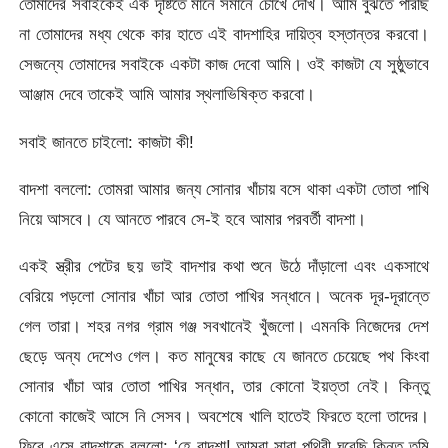
তোমাদের সবাইকেই এক দৃষ্টিতে মানে সমানে চোখে দেখি। আমি বুঝতে পারছি
না তোমাদের মধ্য থেকে কার হাতে এই বাদশাহির দায়িত্ব হস্তান্তর করবো।
সেজন্যে তোমাদের সবাইকে একটা কাজ দেবো আমি। ওই কাজটা যে সুষ্ঠুভাবে
আঞ্জাম দেবে তাকেই আমি আমার স্থলাভিষিক্ত করবো।
সবাই জানতে চাইলো: কাজটা কী!
বাদশা বললো: তোমরা আমার জন্য সোনার খাঁচায় বসে থাকা একটা তোতা পাখি
নিয়ে আসবে। যে আনতে পারবে সে-ই হবে আমার পরবর্তী বাদশা।
একই স্ত্রীর পেটের ছয় ভাই বাদশার কথা শুনে উঠে দাঁড়ালো এবং একসাথে
বেরিয়ে পড়লো সোনার খাঁচা আর তোতা পাখির সন্ধানে। অনেক দূর-দূরান্তে
গেল তারা। শহর নগর গ্রাম গঞ্জ সবখানেই খুঁজলো। এমনকি নিজেদের দেশ
ছেড়ে অন্য দেশেও গেল। কত মানুষের কাছে যে জানতে চেয়েছে পথ কিংবা
সোনার খাঁচা আর তোতা পাখির সন্ধান, তার কোনো ইয়ত্তা নেই। কিন্তু
কোনো কাজেই আসে নি সেসব। অবশেষে খালি হাতেই ফিরতে হলো তাদের।
ফিরে এসে বাদশাকে বললো: ‘হে বাদশা! আমরা সারা পৃথিবী ঘুরেছি,কিন্তু তুমি