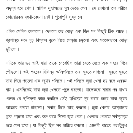
অদৃশ্য হয়ে গেল। মালিক মুহাম্মদের ঘুম ভেঙে গেল। সে দেখলো তার শরীরে
কোনোরকম ব্যথা-বেদনা নেই। পুরোপুরি সুস্থ সে।
এদিক সেদিক তাকালো। দেখলো তার ঘোড়া এবং জিন সব কিছুই ঠিক আছে।
প্রশান্ত মনে দৃঢ় বিশ্বাস বুকে নিয়ে ঘোড়ায় চড়লো এবং সতেজভাবে ঘোড়া
ছুটালো।
এদিকে তার ছয় ভাই যারা তাকে মেরেছিল তারা যেতে যেতে এক শহরে গিয়ে
পৌঁছলো। ওই শহরের বিভিন্ন অলিগলিতে তারা ঘুরতে লাগলো। ঘুরতে ঘুরতে
তারা গিয়ে পড়লো এক জুয়ার গলিতে। ওই গলিতে জুয়া খেলা হয় বলে এরকম
নাম। এমনিতেই তারা জুয়া খেলতে পছন্দ করতো। মালেককে মারার পর মাথার
ভেতর যে দুশ্চিন্তা কাজ করছিল সেই দুশ্চিন্তা দূর করার জন্য তারা জুয়ার
আড্ডায় বসতে চাইলো। সবাই মিলে তাই করলো। জুয়া খেলার আস্তানায়
ঢুকে পড়লো তারা এবং শুরু করে দিলো জুয়া খেলা। খেলতে খেলতে সর্বস্বান্ত
হয়ে গেল তারা। যা কিছুই ছিল সব হারিয়ে বসলো। এমনকি রাতের খরচটুকুও