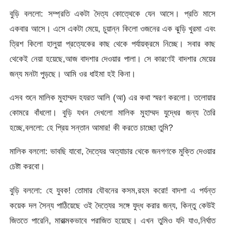
বুড়ি বললো: সম্প্রতি একটা দৈত্য কোত্থেকে যেন আসে। প্রতি মাসে
একবার আসে। এসে একটা মেয়ে, চুয়ান্ন কিলো ওজনের এক ঝুড়ি খুরমা এবং
ত্রিশ কিলো হালুয়া প্রত্যেকের কাছ থেকে পর্যায়ক্রমে নিচ্ছে। সবার কাছ
থেকেই নেয়া হয়েছে,আজ বাদশার দেওয়ার পালা। সে কারণেই বাদশার মেয়ের
জন্য মনটা পুড়ছে। আমি ওর ধাইমা হই কিনা।
এসব শুনে মালিক মুহাম্মদ হযরত আলি (আ) এর কথা স্মরণ করলো। তলোয়ার
কোমরে বাঁধলো। বুড়ি যখন দেখলো মালিক মুহাম্মদ যুদ্ধের জন্য তৈরি
হচ্ছে,বললো: হে প্রিয় সন্তান আমার! কী করতে চাচ্ছো তুমি?
মালিক বললো: ভাবছি যাবো, দৈত্যের অত্যাচার থেকে জনগণকে মুক্তি দেওয়ার
চেষ্টা করবো।
বুড়ি বললো: হে যুবক! তোমার যৌবনের কসম,রহম করো! বাদশা এ পর্যন্ত
কয়েক দল সৈন্য পাঠিয়েছে ওই দৈত্যের সঙ্গে যুদ্ধ করার জন্য, কিন্তু কেউই
জিততে পারেনি, মারাত্মকভাবে পরাজিত হয়েছে। এখন তুমিও যদি যাও,নির্ঘাত