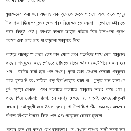
শহরেই থেকে যেতে চাচ্ছে।
মুয়াজ্জিনের কথা শুনে বাদশাহ এক বুড়োকে ডেকে পাঠালো এবং তাকে প্রচুর
টাকা পয়সা দিয়ে গম্বুজের খোজ খবর নিয়ে আসতে বললো। বুড়ো লোকটার তো
করার কিছুই নেই। কাঁপতে কাঁপতে দু’হাত বাড়িয়ে দিয়ে টাকাগুলো গ্রহণ
করলো এবং ভয়ে ভয়ে পা বাড়ালো গম্বুজের দিকে।
আস্তে আস্তে পা ফেলে চোখ কান খোলা রেখে সতর্কতার সাথে গেল গম্বুজের
কাছে। গম্বুজের কাছে পৌঁছতে পৌঁছতে রাতের আঁধার কেটে গিয়ে সকাল হয়ে
গেল। চারদিক ফর্সা হয়ে গেল তখন। বুড়ো তখন দেখলো দৈত্যটা গম্বুজের
কাছে ঘুমায় নি বরং মাটিতে পড়ে ছিল দৈত্যের কাটা পা। বুড়োর মনে হলো সে
বুঝি স্বপ্ন দেখছে। চোখ কচলাতে কচলাতে গম্বুজের আরও কাছে গেল।
কাছে গিয়ে দেখলো: নাতো, সে স্বপ্ন দেখছে না, সত্যই দেখছে,বাস্তবই
দেখছে। কৌতূহলী হয়ে উঠলো বৃদ্ধ। পা টিপে টিপে ভীত সন্ত্রস্ত অবস্থায়
কাঁপতে কাঁপতে উপরের দিকে গেল এবং গম্বুজের ভেতরে ঢুকলো।
ভেতরে ঢুকে তো বৃদ্ধের চোখ ছানাবড়া। সে দেখলো বাদশার সুন্দরী কন্যা আর