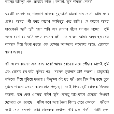
আস্তে আস্তে গেল মেয়েটির কাছে। বললো: তুমি কাঁদছো কেন?
মেয়েটি বললো: হে শাহজাদা মালেক মুহাম্মাদ! আমরা সাত বোন! আমি সবার
ছোট। আমরা পরী হবার কারণে সবকিছুর খবর জানি। সে কারণে আমরা
সাতবোনই জানি তুমি ময়না পাখি আর সোনার খাঁচার সন্ধানে যাচ্ছো। তুমি
জেনে রাখো যে আমি হলাম তোমার স্ত্রী। সে কারণে আমার অন্য ছয় বোন
আমাকে নিয়ে হিংসা করছে এবং তোমার আগমনের অপেক্ষায় আছে, তোমাকে
মারার জন্য।
পরী আরও বললো: এক কাজ করো! আমার বোনেরা এসে পৌঁছার আগেই তুমি
এবং তোমার ছয় ভাই লুকিয়ে পড়। মালেক মুহাম্মাদ তাই করলো। তাড়াতাড়ি
ভাইদের নিয়ে লুকিয়ে পড়লো। কিছুক্ষণ ওই ছয় পরী এসে নিজ নিজ রুমে ঢুকে
বুঝতে পারলো এখানে কারও হাত পড়েছে। সবাই গিয়ে ছোট বোনকে জিজ্ঞেস
করলো: ঘরে কেউ এসেছে নাকি! তুমি যেহেতু আগেভাগে এসেছো নিশ্চয়ই
দেখেছো কে এসেছে। সত্যি করে বলো নৈলে কিন্তু মেরে ফেলবো। পরীদের
ছোট্ট বোন বললো: আমি তাদেরকে দেখাতে পারি এক শর্তে। শর্তটা হলো