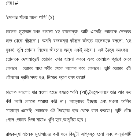
দেয়।#
‘সোনার খাঁচায় ময়না পাখি’ (৪)
মালেক মুহাম্মাদ যখন বললো ‘হে রাজকন্যা! আমি এসেছি তোমাকে দৈত্যের
হাত থেকে বাঁচাতে’। অমনি রাজকন্যা কাঁদতে কাঁদতে মালেককে বললো: ‘হে
যুবক! তুমি তোমার নিজের জীবনের জন্য একটু ভাবো। এই দৈত্য ভয়ংকর।
তোমাকে দেখামাত্রই তোমার ওপর হামলা করবে এবং তোমাকে প্রাণে মেরে
ফেলবে। তোমার মাথা শরীর থেকে আলাদা করে ফেলবে। তুমি তোমার ওই
যৌবনের প্রতি সদয় হও, নিজের প্রাণ রক্ষা করো!’
মালেক বললো: যার মওলা হচ্ছে হযরত আলি (আ),দৈত্য-দানবে তার আর ভয়
কী! আমি কোনো পরোয়া করি না। আল্লাহর ইচ্ছায় এবং মওলা আলির
সাহায্যে এসেছি তোমাকে ওই দৈত্যের হাত থেকে রক্ষা করতে। তুমি বেঁচে
গেলে তোমার পিতা মাতাও খুশি হবে,আনন্দিত হবে।
রাজকন্যা মালেক মুহাম্মাদের কথা শুনে কিছুটা আশ্বস্ত হলো এবং কান্নাকাটি