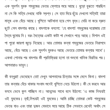
এক সুদর্শন যুবক গম্বুজের ভেতর ফ্লোরে শুয়ে আছে। বুড়ো বুঝতে পারছিল
না সে কি সত্যি দেখছে নাকি স্বপ্ন। সে হাত দিয়ে ছুঁয়ে দেখলো সত্যিই তারা
মানুষ এবং বেঁচে আছে। খুশিতে আটখানা হয়ে গেল বৃদ্ধ। দেরি না করে দ্রুত
ছুটে গেল বাদশার কাছে। বাদশাকে বললো: ‘হে বাদশা! গম্বুজের দরোজায় তো
দৈত্য ঘুমোয় নি। বরং দৈত্যের একটা কাটা পা সেখানে পড়ে আছে। বিশাল ওই
পা পুরো জায়গা জুড়ে নিয়েছে। আর তোমার কন্যা গম্বুজের ভেতরে নিরাপদে
আছে, বেঁচে আছে। এক সুদর্শন যুবকও আছে ভেতরে তোমার কন্যার সাথে’।
একথা শোনার পর বাদশার কী প্রতিক্রিয়া হলো তা শুনবো খানিক বিরতির পর।
আপনারাও ভাবুন।
কী বন্ধুরা! ভেবেছেন তো! দেখুন আপনাদের চিন্তার সঙ্গে মেলে কিনা। বাদশা
তার কন্যার বেঁচে থাকার সংবাদ শুনেই খুশিতে নেচে উঠলো। কী যে করবে আর
বলবে ভেবে কুল পাচ্ছিল না। আনন্দের সাথে বলে উঠলো: ‘এ কাজ নিশ্চয়ই
ওই যুবকের। হ্যাঁ,নিশ্চয়ই ওই যুবকের। আমি চাচ্ছি তোমরা কেউ গম্বুজের
ভেতর যাও এবং তারা দুজন যেভাবে শুয়ে আছে ঠিক সেভাবে রেখেই অর্থাৎ সে