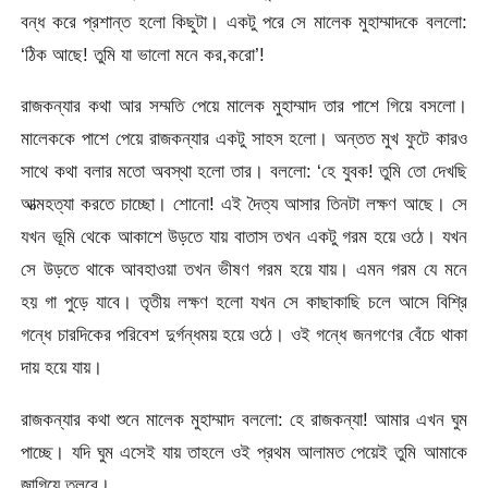
বন্ধ করে প্রশান্ত হলো কিছুটা। একটু পরে সে মালেক মুহাম্মাদকে বললো:
‘ঠিক আছে! তুমি যা ভালো মনে কর,করো’!
রাজকন্যার কথা আর সম্মতি পেয়ে মালেক মুহাম্মাদ তার পাশে গিয়ে বসলো।
মালেককে পাশে পেয়ে রাজকন্যার একটু সাহস হলো। অন্তত মুখ ফুটে কারও
সাথে কথা বলার মতো অবস্থা হলো তার। বললো: ‘হে যুবক! তুমি তো দেখছি
আত্মহত্যা করতে চাচ্ছো। শোনো! এই দৈত্য আসার তিনটা লক্ষণ আছে। সে
যখন ভূমি থেকে আকাশে উড়তে যায় বাতাস তখন একটু গরম হয়ে ওঠে। যখন
সে উড়তে থাকে আবহাওয়া তখন ভীষণ গরম হয়ে যায়। এমন গরম যে মনে
হয় গা পুড়ে যাবে। তৃতীয় লক্ষণ হলো যখন সে কাছাকাছি চলে আসে বিশ্রি
গন্ধে চারদিকের পরিবেশ দুর্গন্ধময় হয়ে ওঠে। ওই গন্ধে জনগণের বেঁচে থাকা
দায় হয়ে যায়।
রাজকন্যার কথা শুনে মালেক মুহাম্মাদ বললো: হে রাজকন্যা! আমার এখন ঘুম
পাচ্ছে। যদি ঘুম এসেই যায় তাহলে ওই প্রথম আলামত পেয়েই তুমি আমাকে
জাগিয়ে তুলবে।