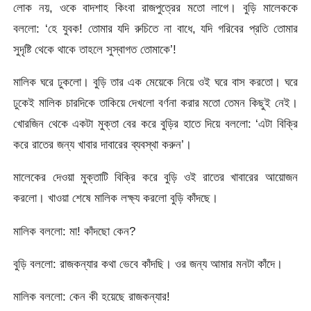
লোক নয়, ওকে বাদশাহ কিংবা রাজপুত্রের মতো লাগে। বুড়ি মালেককে
বললো: ‘হে যুবক! তোমার যদি রুচিতে না বাধে, যদি গরিবের প্রতি তোমার
সুদৃষ্টি থেকে থাকে তাহলে সুস্বাগত তোমাকে’!
মালিক ঘরে ঢুকলো। বুড়ি তার এক মেয়েকে নিয়ে ওই ঘরে বাস করতো। ঘরে
ঢুকেই মালিক চারদিকে তাকিয়ে দেখলো বর্ণনা করার মতো তেমন কিছুই নেই।
খোরজিন থেকে একটা মুক্তা বের করে বুড়ির হাতে দিয়ে বললো: ‘এটা বিক্রি
করে রাতের জন্য খাবার দাবারের ব্যবস্থা করুন’।
মালেকের দেওয়া মুক্তাটি বিক্রি করে বুড়ি ওই রাতের খাবারের আয়োজন
করলো। খাওয়া শেষে মালিক লক্ষ্য করলো বুড়ি কাঁদছে।
মালিক বললো: মা! কাঁদছো কেন?
বুড়ি বললো: রাজকন্যার কথা ভেবে কাঁদছি। ওর জন্য আমার মনটা কাঁদে।
মালিক বললো: কেন কী হয়েছে রাজকন্যার!