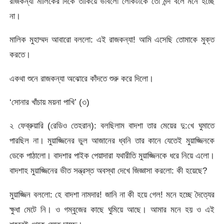
রাজকন্যা মালিকের দিকে তাকিয়ে ভাবলো লোকটাকে তো মন্দ বলে মনে হচ্ছে
না।
মালিক মুহাম্মদ আবারো বললো: এই রাজকন্যা! আমি এসেছি তোমাকে মুক্ত
করতে।
একথা শুনে রাজকন্যা অঝোরে কাঁদতে শুরু করে দিলো।
‘সোনার খাঁচায় ময়না পাখি’ (৩)
২ ফেব্রুয়ারি (রেডিও তেহরান): বলছিলাম বাদশা তার মেয়ের দু:খে ঘুমাতে
পারছিল না। মুয়াজ্জিনের ভুল আজানের ধ্বনি তার কানে যেতেই মুয়াজ্জিনকে
ডেকে পাঠালো। বাদশার পাইক পেয়াদারা যথারীতি মুয়াজ্জিনকে ধরে নিয়ে এলো।
বাদশাহ মুয়াজ্জিনের ভীত সন্ত্রস্ত অবস্থা দেখে জিজ্ঞাসা করলো: কী হয়েছে?
মুয়াজ্জিন বললো: হে বাদশা নামদার! জানি না কী হয়ে গেল! মনে হচ্ছে দৈত্যের
ক্ষুধা মেটে নি। ও গম্বুজের কাছে ঘুমিয়ে আছে। আমার মনে হয় ও এই