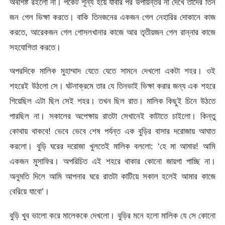
অবশিষ্ট রইলো না। পকেট শূন্য হয়ে যাবার পর উপায়ন্তর না দেখে তাদের তিন
জন গেল ভিক্ষা করতে। বাকি তিনজনের একজন গেল নেহারির দোকানে কাজ
করতে, আরেকজন গেল গোসলখানার কাজে আর তৃতীয়জন গেল রান্নার কাজে
সহযোগিতা করতে।
অপরদিকে মালিক মুহাম্মাদ যেতে যেতে সামনে দেখলো একটা শহর। ওই
শহরেই উঠলো সে। ঘটনাক্রমে তার যে তিনভাই ভিক্ষা করার জন্য এক শহরে
গিয়েছিল এটা ছিল সেই শহর। তখন ছিল রাত। মালিক কিছুই চিনে উঠতে
পারছিল না। সকালের অপেক্ষায় রাতটা সেখানেই কাটাতে চাইলো। কিন্তু
কোথায় থাকবে! ভেবে ভেবে শেষ পর্যন্ত এক বুড়ির বাসার দরোজায় আঘাত
করলো। বুড়ি ঘরের দরোজা খুলতেই মালিক বললো: ‘হে মা আমার! আমি
একজন মুসাফির। অপরিচিত এই শহরে থাকার কোনো জায়গা পাচ্ছি না।
অনুমতি দিলে আমি আপনার ঘরে রাতটা কাটিয়ে সকাল হলেই আমার কাজে
বেরিয়ে যাবো’।
বুড়ি খুব ভালো করে মালেককে দেখলো। বুড়ির মনে হলো মালিক যে সে কোনো