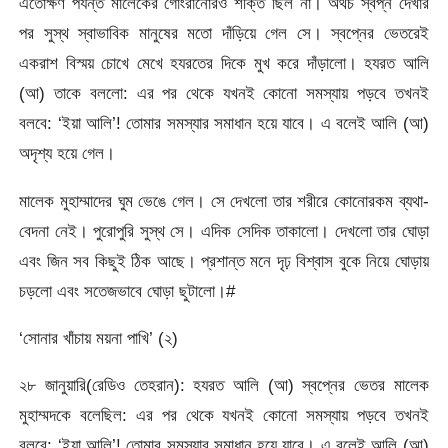
এতোক্ষণ পর্যন্ত মালেকের গোংরানোরও শক্তি ছিল না। অথচ স্বপ্ন দেখার
পর সুস্থ স্বাভাবিক মানুষের মতো দাঁড়িয়ে গেল সে। স্বপ্নের ভেতরেই
একরাশ বিস্ময় চোখে মেখে হযরতের দিকে মুখ করে দাঁড়ালো। হযরত আলি
(আ) তাকে বললো: এর পর থেকে যখনই কোনো সমস্যায় পড়বে তখনই
বলবে: ‘ইয়া আলি’! তোমার সমস্যার সমাধান হয়ে যাবে। এ বলেই আলি (আ)
অদৃশ্য হয়ে গেল।
মালেক মুহাম্মাদের ঘুম ভেঙে গেল। সে দেখলো তার শরীরে কোনোরকম ব্যথা-
বেদনা নেই। পুরোপুরি সুস্থ সে। এদিক সেদিক তাকালো। দেখলো তার ঘোড়া
এবং জিন সব কিছুই ঠিক আছে। প্রশান্ত মনে দৃঢ় বিশ্বাস বুকে নিয়ে ঘোড়ায়
চড়লো এবং সতেজভাবে ঘোড়া ছুটালো।#
‘সোনার খাঁচায় ময়না পাখি’ (২)
২৮ জানুয়ারি(রেডিও তেহরান): হযরত আলি (আ) স্বপ্নের ভেতর মালেক
মুহাম্মদকে বলেছিল: এর পর থেকে যখনই কোনো সমস্যায় পড়বে তখনই
বলবে: ‘ইয়া আলি’! তোমার সমস্যার সমাধান হয়ে যাবে। এ বলেই আলি (আ)