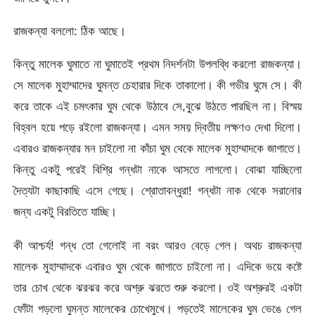
রাজকন্যা বললো: ঠিক আছে।
কিন্তু মালেক ঘুমাতে না ঘুমাতেই প্রথম নিদর্শনটা উপলব্ধি করলো রাজকন্যা।
সে মালেক মুহাম্মাদের ঘুমন্ত চেহারার দিকে তাকালো। কী গভীর ঘুমে সে। কী
করে তাকে এই চমৎকার ঘুম থেকে উঠাবে সে,বুঝে উঠতে পারছিল না। বিস্ময়
বিহ্বল হয়ে পড়ে রইলো রাজকন্যা। এমন সময় দ্বিতীয় লক্ষণও দেখা দিলো।
এবারও রাজকন্যার মন চাইলো না কাঁচা ঘুম থেকে মালেক মুহাম্মাদকে জাগাতে।
কিন্তু একটু পরেই বিশ্রি গন্ধটা নাকে আসতে লাগলো। বোঝা যাচ্ছিলো
দৈত্যটা কাছাকাছি এসে গেছে। শ্রোতাবন্ধুরা! গন্ধটা নাক থেকে সরানোর
জন্য একটু বিরতিতে যাচ্ছি।
কী আশ্চর্য! গন্ধ তো গেলোই না বরং আরও বেড়ে গেল। অথচ রাজকন্যা
মালেক মুহাম্মাদকে এবারও ঘুম থেকে জাগাতে চাইলো না। এদিকে ভয়ে কষ্টে
তার চোখ থেকে ঝরঝর করে অশ্রু ঝরতে শুরু করলো। ওই অশ্রুরই একটা
ফোঁটা পড়লো ঘুমন্ত মালেকের চোখেমুখে। পড়তেই মালেকের ঘুম ভেঙে গেল