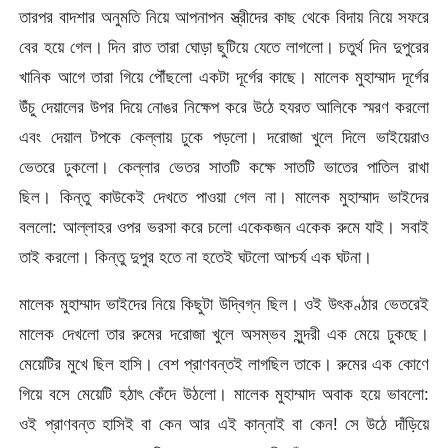
তারপর বাদশার অনুমতি নিয়ে আপনাপন স্ত্রীদের কাছ থেকে বিদায় নিয়ে সফরে
বের হয়ে গেল। দিন রাত তারা ঘোড়া ছুটিয়ে যেতে লাগলো। চতুর্থ দিন দুপুরের
খানিক আগে তারা গিয়ে পৌঁছলো একটা দূর্গের কাছে। মালেক মুহাম্মাদ দূর্গের
উঁচু দেয়ালের উপর দিয়ে নোঙর নিক্ষেপ করে উঠে হযরত আলিকে স্মরণ করলো
এবং দেয়াল টপকে কেল্লায় ঢুকে পড়লো। দরোজা খুলে দিলে ভাইয়েরাও
ভেতরে ঢুকলো। কেল্লার ভেতর সাতটি কক্ষে সাতটি ভাতের পাতিল রাখা
ছিল। কিন্তু কাউকেই দেখতে পাওয়া গেল না। মালেক মুহাম্মাদ ভাইদের
বললো: আল্লাহর ওপর ভরসা করে চলো একেকজন একেক রুমে যাই। সবাই
তাই করলো। কিন্তু দুপুর হতে না হতেই ঘটলো আশ্চর্য এক ঘটনা।
মালেক মুহাম্মাদ ভাইদের নিয়ে কিছুটা উদ্বিগ্ন ছিল। ওই উৎকণ্ঠার ভেতরেই
মালেক দেখলো তার রুমের দরোজা খুলে অসম্ভব সুন্দরী এক মেয়ে ঢুকছে।
মেয়েটির মুখে ছিল হাসি। বেশ প্রাণবন্তই লাগছিল তাকে। রুমের এক কোণে
গিয়ে বসে মেয়েটি হঠাৎ কেঁদে উঠলো। মালেক মুহাম্মাদ অবাক হয়ে ভাবলো:
ওই প্রাণবন্ত হাসিই বা কেন আর এই কান্নাই বা কেন! সে উঠে দাঁড়িয়ে