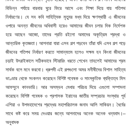
বিভিন্ন পর্যায়ে বারবার ঘুরে ফিরে আসে এবং শিক্ষা দিয়ে যায় গতিপথ
নির্ধারণের। যে সব কবি সাহিত্যিক মৃত্যুর মধ্য দিয়ে ক্ষণস্থায়ী এ জীবনের
ওপারে অনন্ত জীবনের অধিবাসী হয়েও আমাদের জীবন চলার দিক নির্দেশক
হয়ে আছেন আজো, তাদের প্রতি রইলো অমাদের অকৃত্রিম শ্রদ্ধা ও
আন্তরিক কৃতজ্ঞতা। আপনারা যারা এসব গল্প পড়বেন তাঁরা যদি এসব গল্প পড়ে
জীবনের গতিপথ নির্ধারণ করতে সামান্যতম হলেও সক্ষম হন কিংবা জীবনের
চড়াই উৎরাইকালে সঠিকভাবে স্টিয়ারিং ধরতে শেখেন তাহলেই আমাদের শ্রম
সার্থক বলে মনে করবো। ধ্রুপদী এই গল্পগুলো অমর মনীষীদের বিশাল সাহিত্য
ভাণ্ডার থেকে সংকলন করেছেন বিশিষ্ট গবেষক ও সাংস্কৃতিক ব্যক্তিত্ব মিস
আফসুনে কানভারি। আর অসম্ভব মেধার পরিচয় দিয়ে এগুলো সম্পাদনা
করেছেন বিশিষ্ট গবেষক ও প্রশাসক ইরানের জাতীয় সম্প্রচার সংস্থার পূর্ব
এশিয়া ও উপমহাদেশের শ্রদ্ধেয় মহাপরিচালক জনাব আলি সাকিয়ন। ধৈর্যের
সাথে কষ্ট করে সময় দেওয়ার জন্যে আপনাদের অনেক অনেক ধন্যবাদ।–
অনুবাদক