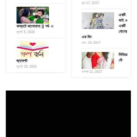
জুন 17, 2017
একটি
ভাই ও
একটি
ঝগড়াটে ভালোবাসা || পর্ব- ৩
বোনের
জুলাই 5, 2020
এক দিন
নভে. 19, 2017
সিনিয়র
বৌ
জ্যাকপট
জুলাই 18, 2020
আগস্ট 11, 2017