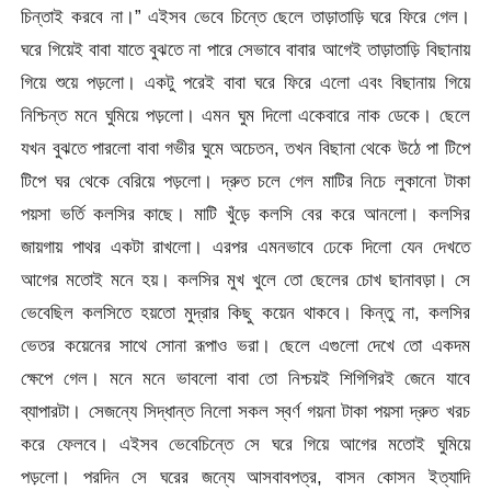
চিন্তাই করবে না।” এইসব ভেবে চিন্তে ছেলে তাড়াতাড়ি ঘরে ফিরে গেল।
ঘরে গিয়েই বাবা যাতে বুঝতে না পারে সেভাবে বাবার আগেই তাড়াতাড়ি বিছানায়
গিয়ে শুয়ে পড়লো। একটু পরেই বাবা ঘরে ফিরে এলো এবং বিছানায় গিয়ে
নিশ্চিন্ত মনে ঘুমিয়ে পড়লো। এমন ঘুম দিলো একেবারে নাক ডেকে। ছেলে
যখন বুঝতে পারলো বাবা গভীর ঘুমে অচেতন, তখন বিছানা থেকে উঠে পা টিপে
টিপে ঘর থেকে বেরিয়ে পড়লো। দ্রুত চলে গেল মাটির নিচে লুকানো টাকা
পয়সা ভর্তি কলসির কাছে। মাটি খুঁড়ে কলসি বের করে আনলো। কলসির
জায়গায় পাথর একটা রাখলো। এরপর এমনভাবে ঢেকে দিলো যেন দেখতে
আগের মতোই মনে হয়। কলসির মুখ খুলে তো ছেলের চোখ ছানাবড়া। সে
ভেবেছিল কলসিতে হয়তো মুদ্রার কিছু কয়েন থাকবে। কিন্তু না, কলসির
ভেতর কয়েনের সাথে সোনা রূপাও ভরা। ছেলে এগুলো দেখে তো একদম
ক্ষেপে গেল। মনে মনে ভাবলো বাবা তো নিশ্চয়ই শিগিগিরই জেনে যাবে
ব্যাপারটা। সেজন্যে সিদ্ধান্ত নিলো সকল স্বর্ণ গয়না টাকা পয়সা দ্রুত খরচ
করে ফেলবে। এইসব ভেবেচিন্তে সে ঘরে গিয়ে আগের মতোই ঘুমিয়ে
পড়লো। পরদিন সে ঘরের জন্যে আসবাবপত্র, বাসন কোসন ইত্যাদি