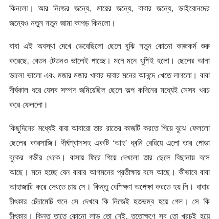
কিনলো। আর নিজের জন্যে, মায়ের জন্যে, বাবার জন্যে, ভাইবোনদের
জন্যেও নতুন নতুন জামা কাপড় কিনলো।
বাবা এই অবস্থা দেখে ভেবেছিলো ছেলে বুঝি নতুন কোনো কাজকর্ম শুরু
করেছে, বেতন টেতনও ভালেই পাচ্ছে। মনে মনে খুশিই হলো। ছেলের আনা
ভালো ভালো এবং মজার মজার খাবার দাবার মনের আনন্দে খেতে লাগলো। বাবা
দীর্ঘকাল ধরে যেসব সম্পদ জমিয়েছিল ছেলে অল্প কদিনের মধ্যেই সেসব খরচ
করে ফেললো।
কিছুদিনের মধ্যেই বাবা আবারো তার রাতের কাজটি করতে গিয়ে বুঝে ফেললো
ছেলের কারসাজি। দীর্ঘশ্বাসসহ একটি ‘আহ’ ধ্বনি বেরিয়ে এলো তার পোড়া
বুকের গভীর থেকে। বাসায় ফিরে গিয়ে দেখলো তার ছেলে বিছানায় বসে
আছে। মনে হচ্ছে যেন বাবার আগমনের প্রতীক্ষায় বসে আছে। কীভাবে বাবা
আহাজারি করে দেখতে চায় সে। কিন্তু বেশিক্ষণ অপেক্ষা করতে হয় নি। বাবার
চীৎকার চেঁচামেচি শুনে সে দেখবে কি নিজেই হতভম্ব হয়ে গেল। সে কি
চীৎকার। কিন্তু তাতে কোনো লাভ তো নেই, ততোক্ষণে সব তো খরচই হয়ে