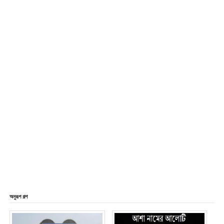
অনুরূপ গল্প