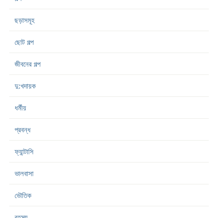
ছড়াসমূহ
ছোট গল্প
জীবনের গল্প
দু:খদায়ক
ধর্মীয়
প্রবন্ধ
ফ্যান্টাসি
ভালবাসা
ভৌতিক
রহস্য