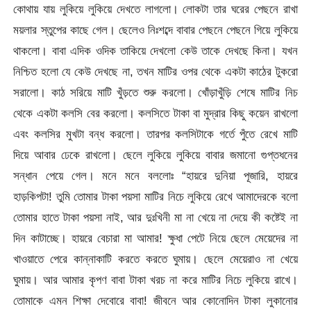
কোথায় যায় লুকিয়ে লুকিয়ে দেখতে লাগলো। লোকটা তার ঘরের পেছনে রাখা
ময়লার স্তুপের কাছে গেল। ছেলেও নিঃশব্দে বাবার পেছনে পেছনে গিয়ে লুকিয়ে
থাকলো। বাবা এদিক ওদিক তাকিয়ে দেখলো কেউ তাকে দেখছে কিনা। যখন
নিশ্চিত হলো যে কেউ দেখছে না, তখন মাটির ওপর থেকে একটা কাঠের টুকরো
সরালো। কাঠ সরিয়ে মাটি খুঁড়তে শুরু করলো। খোঁড়াখুঁড়ি শেষে মাটির নিচ
থেকে একটা কলসি বের করলো। কলসিতে টাকা বা মুদ্রার কিছু কয়েন রাখলো
এবং কলসির মুখটা বন্ধ করলো। তারপর কলসিটাকে গর্তে পুঁতে রেখে মাটি
দিয়ে আবার ঢেকে রাখলো। ছেলে লুকিয়ে লুকিয়ে বাবার জমানো গুপ্তধনের
সন্ধান পেয়ে গেল। মনে মনে বললোঃ “হায়রে দুনিয়া পূজারি, হায়রে
হাড়কিপটা! তুমি তোমার টাকা পয়সা মাটির নিচে লুকিয়ে রেখে আমাদেরকে বলো
তোমার হাতে টাকা পয়সা নাই, আর দুঃখিনী মা না খেয়ে না দেয়ে কী কষ্টেই না
দিন কাটাচ্ছে। হায়রে বেচারা মা আমার! ক্ষুধা পেটে নিয়ে ছেলে মেয়েদের না
খাওয়াতে পেরে কান্নাকাটি করতে করতে ঘুমায়। ছেলে মেয়েরাও না খেয়ে
ঘুমায়। আর আমার কৃপণ বাবা টাকা খরচ না করে মাটির নিচে লুকিয়ে রাখে।
তোমাকে এমন শিক্ষা দেবোরে বাবা! জীবনে আর কোনোদিন টাকা লুকানোর