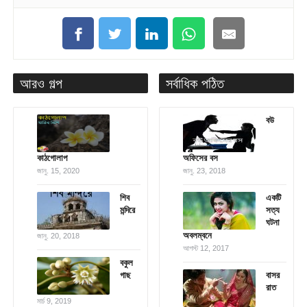
আরও গল্প
সর্বাধিক পঠিত
বউ
কাঠগোলাপ
অফিসের বস
জানু. 15, 2020
জানু. 23, 2018
শিব
একটি
মন্দিরে
সত্য
ঘটনা
অবলম্বনে
জানু. 20, 2018
আগস্ট 12, 2017
বকুল
গাছ
বাসর
রাত
মার্চ 9, 2019