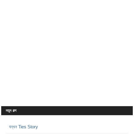
নতুন গল্প
বন্ধন Ties Story