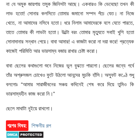
না যে অমুক জায়গায় তমুক জিনিসটা আছে। একবারও কি ভেবেছো তখন কী
লাভ হতো! সোনার কলসিতে তোমার জমানো সম্পদ পঁচে যেত। না নিজে
খেতে, না আমাদের নসিবে হতো। ধরে নিলাম আমাদেরকে বলে যেতে পারতে,
তাতে তোমার কী লাভটা হতো। উল্টো বরং তোমার মৃত্যুতে সবাই খুশি হতো
সোনাদানার সন্ধান পেয়ে। বাবা আমার! এ কাজটা করো না দয়া করে! প্রত্যেক
কাজেই পরিমিতি আর ভারসাম্য বজায় রাখার চেষ্টা করো।
বাবা ছেলের কথাগুলো শুনে নিজের ভুল বুঝতে পারলো। ছেলের জন্যে গর্বে
তাঁর অশ্রুসজল চোখেও ফুটে উঠলো আনন্দের মুচকি হাঁসি। অস্ফুট কণ্ঠে শুধু
বললোঃ “আমার সারাজীবনের সঞ্চয় কদিনেই শেষ করে দিয়ে তুমিও কি
ভারসাম্যহীন কাজ করো নি।”
ছেলে মাথাটা নুইয়ে রাখলো।
গল্পের বিষয়:
শিক্ষনীয় গল্প