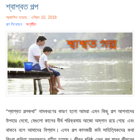
শ্বাশ্বত গল্প
প্রকাশিত হয়েছে : এপ্রিল 10, 2018
গল্প লিখেছেন :
সংগৃহীত
“শ্বাশ্বত গল্পকথা” নামকরণের কারণ হলো আমরা এমন কিছু গল্প আপনাদের
উপহার দেবো, যেগুলো কালের দীর্ঘ পরিক্রমায় আজো অম্লান রয়ে গেছে এবং
থাকবে বলে আমাদ
ের বিশ্বাস। এসব গল্প কালজয়ী কবি সাহিত্যিকদের কথা
কিংবা কবিতা অবলম্বনে গৃহীত হয়েছে। জীবন ঘনিষ্ঠ এসব গল্প মানব জীবনের