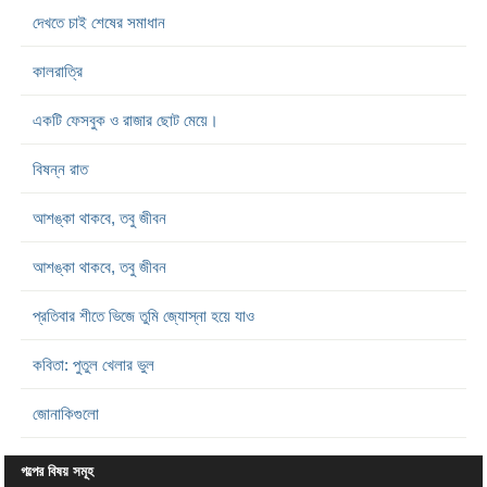
দেখতে চাই শেষের সমাধান
কালরাত্রি
একটি ফেসবুক ও রাজার ছোট মেয়ে।
বিষন্ন রাত
আশঙ্কা থাকবে, তবু জীবন
আশঙ্কা থাকবে, তবু জীবন
প্রতিবার শীতে ভিজে তুমি জ্যোস্না হয়ে যাও
কবিতা: পুতুল খেলার ভুল
জোনাকিগুলো
গল্পের বিষয় সমূহ