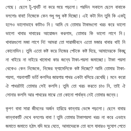
গেছে। ছেলে টু-শব্দটি না করে শুয়ে পড়লো। পরদিন সকালে ছেলে বাবাকে
বললোঃ বাবা! নিজেকে কেন শুধু শুধু কষ্ট দিচ্ছো। এই কটা দিন তুমি কি একটু
হলেও ভালোভাবে কাটাও নি। আমি যে তোমার টাকাগুলো খরচ করে ভালো
ভালো খাবার দাবারের আয়োজন করলাম, তোমার কি ভালো লাগে নি।
খাবারগুলো মজা লাগে নি! আমরা তো সারাজীবনে এতো মজার খাবার খাই নি
কোনোদিন। তুমি এতো কষ্ট করে নিজের পেটকে কষ্ট দিয়ে, আমাদেরকে কিচ্ছু
না খাইয়ে না দাইয়ে খামোখা কার জন্যে টাকা-পয়সা জমাচ্ছো। টাকা পয়সা
থেকেও কেন নিজেকে, নিজের ফ্যামেলিকে কষ্ট দিচ্ছো? আমি তোমার টাকা-
পয়সা, গয়নাগাটি ভর্তি কলসির জায়গায় পাথর একটা বসিয়ে রেখেছি। মনে করো
ঐ পাথরটাই তোমার সেই কলসি। তুমি তো খরচ করতে চাও নি, তাই ঐ
সোনার কলসি আর পাথরের মাঝে তো কোনো পার্থক্য নেই তোমার জন্যে।
কৃপণ বাবা সারা জীবনের অর্জন হারিয়ে কান্নায় ভেঙ্গে পড়লো। ছেলে বাবার
কান্নাকাটি দেখে বললোঃ বাবা ! তুমি তোমার টাকাপয়সা খরচ না করে এভাবে
জমাতে জমাতে হঠাৎ যদি মরে যেতে, আমাদেরকে তো বলে যাবারও সুযোগ পেতে