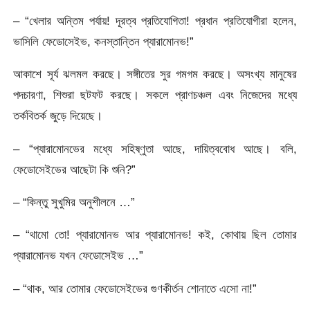
– “খেলার অন্তিম পর্যায়! দূরত্ব প্রতিযোগিতা! প্রধান প্রতিযোগীরা হলেন,
ভাসিলি ফেডোসেইভ, কনস্তান্তিন প্যারামোনভ!”
আকাশে সূর্য ঝলমল করছে। সঙ্গীতের সুর গমগম করছে। অসংখ্য মানুষের
পদচারণা, শিশুরা ছটফট করছে। সকলে প্রাণচঞ্চল এবং নিজেদের মধ্যে
তর্কবিতর্ক জুড়ে দিয়েছে।
– “প্যারামোনভের মধ্যে সহিষ্ণুতা আছে, দায়িত্ববোধ আছে। বলি,
ফেডোসেইভের আছেটা কি শুনি?”
– “কিন্তু সুখুমির অনুশীলনে …”
– “থামো তো! প্যারামোনভ আর প্যারামোনভ! কই, কোথায় ছিল তোমার
প্যারামোনভ যখন ফেডোসেইভ …”
– “থাক, আর তোমার ফেডোসেইভের গুণকীর্তন শোনাতে এসো না!”