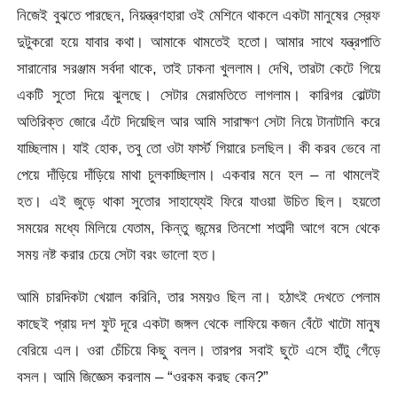
নিজেই বুঝতে পারছেন, নিয়ন্ত্রণহারা ওই মেশিনে থাকলে একটা মানুষের স্রেফ
দুটুকরো হয়ে যাবার কথা। আমাকে থামতেই হতো। আমার সাথে যন্ত্রপাতি
সারানোর সরঞ্জাম সর্বদা থাকে, তাই ঢাকনা খুললাম। দেখি, তারটা কেটে গিয়ে
একটি সুতো দিয়ে ঝুলছে। সেটার মেরামতিতে লাগলাম। কারিগর বোল্টটা
অতিরিক্ত জোরে এঁটে দিয়েছিল আর আমি সারাক্ষণ সেটা নিয়ে টানাটানি করে
যাচ্ছিলাম। যাই হোক, তবু তো ওটা ফার্স্ট গিয়ারে চলছিল। কী করব ভেবে না
পেয়ে দাঁড়িয়ে দাঁড়িয়ে মাথা চুলকাচ্ছিলাম। একবার মনে হল – না থামলেই
হত। এই জুড়ে থাকা সুতোর সাহায্যেই ফিরে যাওয়া উচিত ছিল। হয়তো
সময়ের মধ্যে মিলিয়ে যেতাম, কিন্তু জন্মের তিনশো শতাব্দী আগে বসে থেকে
সময় নষ্ট করার চেয়ে সেটা বরং ভালো হত।
আমি চারদিকটা খেয়াল করিনি, তার সময়ও ছিল না। হঠাৎই দেখতে পেলাম
কাছেই প্রায় দশ ফুট দূরে একটা জঙ্গল থেকে লাফিয়ে কজন বেঁটে খাটো মানুষ
বেরিয়ে এল। ওরা চেঁচিয়ে কিছু বলল। তারপর সবাই ছুটে এসে হাঁটু গেঁড়ে
বসল। আমি জিজ্ঞেস করলাম – “ওরকম করছ কেন?”