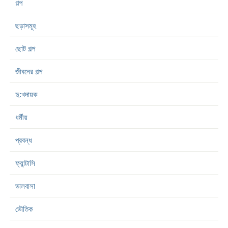
গল্প
ছড়াসমূহ
ছোট গল্প
জীবনের গল্প
দু:খদায়ক
ধর্মীয়
প্রবন্ধ
ফ্যান্টাসি
ভালবাসা
ভৌতিক