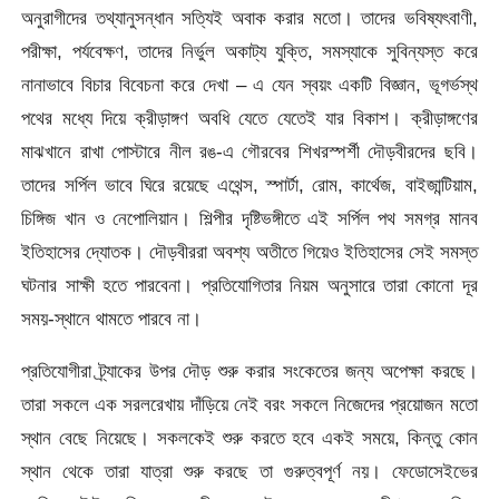
অনুরাগীদের তথ্যানুসন্ধান সত্যিই অবাক করার মতো। তাদের ভবিষ্যৎবাণী,
পরীক্ষা, পর্যবেক্ষণ, তাদের নির্ভুল অকাট্য যুক্তি, সমস্যাকে সুবিন্যস্ত করে
নানাভাবে বিচার বিবেচনা করে দেখা – এ যেন স্বয়ং একটি বিজ্ঞান, ভূগর্ভস্থ
পথের মধ্যে দিয়ে ক্রীড়াঙ্গণ অবধি যেতে যেতেই যার বিকাশ। ক্রীড়াঙ্গণের
মাঝখানে রাখা পোস্টারে নীল রঙ-এ গৌরবের শিখরস্পর্শী দৌড়বীরদের ছবি।
তাদের সর্পিল ভাবে ঘিরে রয়েছে এথেন্স, স্পার্টা, রোম, কার্থেজ, বাইজান্টিয়াম,
চিঙ্গিজ খান ও নেপোলিয়ান। শিল্পীর দৃষ্টিভঙ্গীতে এই সর্পিল পথ সমগ্র মানব
ইতিহাসের দ্যোতক। দৌড়বীররা অবশ্য অতীতে গিয়েও ইতিহাসের সেই সমস্ত
ঘটনার সাক্ষী হতে পারবেনা। প্রতিযোগিতার নিয়ম অনুসারে তারা কোনো দূর
সময়-স্থানে থামতে পারবে না।
প্রতিযোগীরা ট্র্যাকের উপর দৌড় শুরু করার সংকেতের জন্য অপেক্ষা করছে।
তারা সকলে এক সরলরেখায় দাঁড়িয়ে নেই বরং সকলে নিজেদের প্রয়োজন মতো
স্থান বেছে নিয়েছে। সকলকেই শুরু করতে হবে একই সময়ে, কিন্তু কোন
স্থান থেকে তারা যাত্রা শুরু করছে তা গুরুত্বপূর্ণ নয়। ফেডোসেইভের