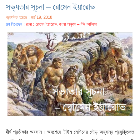
সভ্যতার সূচনা – রোমেন ইয়ারোভ
প্রকাশিত হয়েছে : মার্চ 19, 2018
গল্প লিখেছেন :
রচনা : রোমেন ইয়ারোভ, বাংলা অনুবাদ – পিউ ফাদিকার
দীর্ঘ প্রতীক্ষার অবসান। অবশেষে টাইম মেশিনের দৌড় অন্যান্য প্রযুক্তিগত