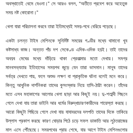
অবস্থাতেই থেমে যেওনা।” সে আরও বলল, “অতীতে প্রবেশ করে অহেতুক
সময় নষ্ট কোরোনা।”
খেলা যারা পরিচালনা করবে তারা ইতিমধ্যেই সময়-পথে বেরিয়ে পড়েছে।
একটা চলন্ত টাইম মেশিনকে সুনির্দিষ্ট সময়ের গণ্ডীর মধ্যে থামানো খুব
কষ্টসাধ্য কাজ। অন্তত পাঁচ দশ সেকেণ্ড এদিক-ওদিক হয়ই। তাই তাদের
অবয়ব মেঘের মধ্যে দাঁড়িয়ে থাকা প্রেতাত্মার মতো দেখায়। সমগ্র
মানবসভ্যতার ইতিহাসের সময়পথ জুড়ে যেন তারা ভাসমান। মানুষ তাদের
সর্বত্র দেখতে পায়, ফলে অশুভ লক্ষণ বা প্রাকৃতিক ঘটনা বলেই মনে করে।
কিন্তু আধুনিক দার্শনিকরা তাদের কুসংস্কার নিয়ে হাসি-ঠাট্টা করেন। তাঁদের
মতে এসব মহাকাশের আলোর খেলা ছাড়া আর কিছুই নয়। দু-শতাব্দী পিছনে
গেলে দেখা যায় তারা ডাইনি আর ধর্মের বিরুদ্ধাচারণকারীদের শায়েস্তা করছে।
আরো কিছুটা পিছিয়ে গেলে দেখা যায় যাযাবরদের দলপতি তাদের দিকে তাকিয়ে
উল্লাস প্রকাশ করছে কারণ ঘোড়ার পিঠে চড়ে সফল ডাকাতি আর লুঠতরাজের
মাল এসে পৌঁছেছে। সময়পথের প্রায় শেষে, যার আগে টাইম মেশিনগুলোর