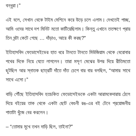
বন্ধুরা।”
এই বলে, সেখান থেকে টাইম মেশিনে করে উড়ে চলে এলাম। দেখতেই পাচ্ছ,
আমি ওদের সাথে দশ মিনিট মতো কাটিয়েছিলাম। কিন্তু এখানে ততক্ষণে প্রায়
তিন ঘন্টা কেটে গেছে … দাঁড়াও, আরে কী করছ?”
ইতিহাসবিদ ফেডোসেইভের হাত ধরে টানতে টানতে মিউজিয়াম থেকে বেরোবার
পথের দিকে নিয়ে যেতে লাগলেন। তারা মসৃণ মেঝের উপর দিয়ে রীতিমতো
ছুটছিল আর স্নাতক ছাত্রটি দাঁতে দাঁত চেপে বার বার বলছিল, “আমার সাথে
সাথে এসো।”
বাড়ি পৌঁছে ইতিহাসবিদ হতচকিত ফেডোসেইভকে একটা আরামকেদারায় ঠেলে
দিয়ে বইয়ের তাক থেকে একটা ছোট বেগুনী রঙ-এর বই টেনে প্রয়োজনীয়
পাতাটা খুঁজে বের করলেন।
– “তোমার মুখে তখন দাড়ি ছিল, তাইনা?”