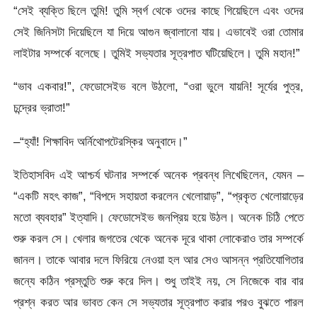
“সেই ব্যক্তি ছিলে তুমি! তুমি স্বর্গ থেকে ওদের কাছে গিয়েছিলে এবং ওদের
সেই জিনিসটা দিয়েছিলে যা দিয়ে আগুন জ্বালানো যায়। এভাবেই ওরা তোমার
লাইটার সম্পর্কে বলেছে। তুমিই সভ্যতার সূত্রপাত ঘটিয়েছিলে। তুমি মহান!”
“ভাব একবার!”, ফেডোসেইভ বলে উঠলো, “ওরা ভুলে যায়নি! সূর্যের পুত্র,
চন্দ্রের ভ্রাতা!”
–“হ্যাঁ! শিক্ষাবিদ অর্নিথোপটেরস্কির অনুবাদে।”
ইতিহাসবিদ এই আশ্চর্য ঘটনার সম্পর্কে অনেক প্রবন্ধ লিখেছিলেন, যেমন –
“একটি মহৎ কাজ”, “বিপদে সহায়তা করলেন খেলোয়াড়”, “প্রকৃত খেলোয়াড়ের
মতো ব্যবহার” ইত্যাদি। ফেডোসেইভ জনপ্রিয় হয়ে উঠল। অনেক চিঠি পেতে
শুরু করল সে। খেলার জগতের থেকে অনেক দূরে থাকা লোকেরাও তার সম্পর্কে
জানল। তাকে আবার দলে ফিরিয়ে নেওয়া হল আর সেও আসন্ন প্রতিযোগিতার
জন্যে কঠিন প্রস্তুতি শুরু করে দিল। শুধু তাইই নয়, সে নিজেকে বার বার
প্রশ্ন করত আর ভাবত কেন সে সভ্যতার সূত্রপাত করার পরও বুঝতে পারল