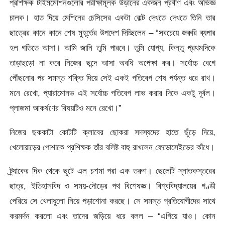
প্রশিক্ষক টাইমমেশিনগুলোর পরীক্ষামূলক উড়ানের একজন প্রবীণ এবং অভিজ্ঞ
চালক। হাত দিয়ে মেশিনের চেসিসের একটা বোল্ট দেখতে দেখতে তিনি তার
ছাত্রের কানে কানে শেষ মুহূর্তের উপদেশ দিচ্ছিলেন – “সবচেয়ে জরুরি ব্যপার
হল গতিতে আসা। আমি জানি তুমি পারবে। তুমি যোগ্য, কিন্তু প্রথমদিকে
তাড়াহুড়ো না করে নিজের ছন্দে আসা অবধি অপেক্ষা কর। সর্বোচ্চ বেগে
পৌঁছনোর পর সমস্ত শক্তি দিয়ে সেই একই গতিবেগ শেষ পর্যন্ত ধরে রাখ।
মনে রেখো, প্যারামোনভ এই সর্বোচ্চ গতিবেগ লাভ করার দিকে একটু দূর্বল।
প্লাজমা আকর্ষণের বিষয়টিও মনে রেখো।”
নিজের ছককাটা কোটটি ক্লাবের ছোকরা সদস্যদের হাতে ছুঁড়ে দিয়ে,
খেলোয়াড়ের পোশাকে প্রশিক্ষক তাঁর বলিষ্ট বাহু রাখলেন ফেডোসেইভের কাঁধে।
ট্র্যাকের দিক থেকে ছুটে এল চশমা পরা এক তরুণ। ছেলেটি স্নাতকস্তরের
ছাত্র, ইতিহাসবিদ ও সময়-দৌড়ের পথ বিশেষজ্ঞ। বিশ্ববিদ্যালয়ের গণ্ডী
পেরিয়ে সে খেলাধুলো নিয়ে পড়াশোনা করছে। সে সমস্ত প্রতিযোগীদের সাথে
করমর্দন করলো এবং তাদের জড়িয়ে ধরে বলল – “এগিয়ে যাও। কোন