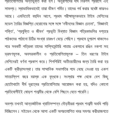
প্রতিযোগিতার অন্তর্ভুক্ত করা হল। অনুরাগীদের দীর্ঘ নিরলস প্রয়াসে এই
সাফল্য। স্বাভাবিকভাবেই তারা ভীষণ গর্বিত। তাদের গর্ব করার যথেষ্ট কারনও
আছে। এমনিতেই বহুদিন আগে, প্রথম পরীক্ষামূলকভাবে টাইম মেশিনের
মডেল তৈরির বিজ্ঞপ্তি বেরোনোর সঙ্গে সঙ্গে ‘নবীনদের বিজ্ঞান চেতনা’, ‘বিজ্ঞানই
শক্তি’, ‘প্রযুক্তি ও জীবন’ প্রভৃতি বিখ্যাত বিজ্ঞান পত্রিকাগুলির দপ্তরে
পাঠকদের পাঠানো চিঠির সংখ্যা চারগুণ বেড়ে গেছিল। প্রথমে চুপচাপ থাকলেও
পরে সবকটি পত্রিকা তাদের সাপ্লিমেন্টারি পাতায় একসাথে রঙিন নকশা সহ
ভ্রমণমূলক, অবসরকালীন ও প্রতিযোগিতামূলক – তিন ধরণের টাইম
মেশিনেরই বর্ণনা প্রকাশ করে। শিগগিরিই অতীতচারীদের জন্য তৈরি করা হয়
একটি ক্রীড়াসংস্থা। তার সাম্মানিক সভাপতির পদে বেছে নেওয়া হয় একশ
সাতচল্লিশ বছর বয়স্ক এক বৃদ্ধকে। সংস্থার পক্ষ থেকে বেশ কিছু
ছোটোখাটো দীর্ঘ দূরত্বের প্রতিযোগিতার আয়োজন করা হয়, যদিও কোনো
প্রতিযোগীইই ষোড়শ শতাব্দীর থেকে বেশি পিছনে যেতে পারেনি।
অবশ্য তখনই আন্তর্জাতিক খ্যাতিসম্পন্ন দৌড়বীররা প্রথম শতাব্দী অবধি পাড়ি
দিচ্ছিলেন। সুইডেন থেকে আসা একটি অপ্রত্যাশিত খবর সমগ্র ক্রীড়াজগতে