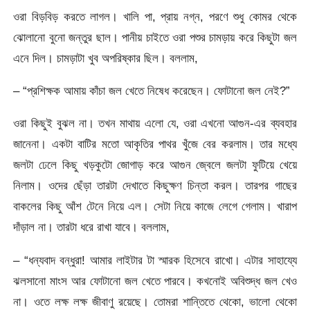
ওরা বিড়বিড় করতে লাগল। খালি পা, প্রায় নগ্ন, পরণে শুধু কোমর থেকে
ঝোলানো বুনো জন্তুর ছাল। পানীয় চাইতে ওরা পশুর চামড়ায় করে কিছুটা জল
এনে দিল। চামড়াটা খুব অপরিষ্কার ছিল। বললাম,
– “প্রশিক্ষক আমায় কাঁচা জল খেতে নিষেধ করেছেন। ফোটানো জল নেই?”
ওরা কিছুই বুঝল না। তখন মাথায় এলো যে, ওরা এখনো আগুন-এর ব্যবহার
জানেনা। একটা বাটির মতো আকৃতির পাথর খুঁজে বের করলাম। তার মধ্যে
জলটা ঢেলে কিছু খড়কুটো জোগাড় করে আগুন জ্বেলে জলটা ফুটিয়ে খেয়ে
নিলাম। ওদের ছেঁড়া তারটা দেখাতে কিছুক্ষণ চিন্তা করল। তারপর গাছের
বাকলের কিছু আঁশ টেনে নিয়ে এল। সেটা নিয়ে কাজে লেগে গেলাম। খারাপ
দাঁড়াল না। তারটা ধরে রাখা যাবে। বললাম,
– “ধন্যবাদ বন্ধুরা! আমার লাইটার টা স্মারক হিসেবে রাখো। এটার সাহায্যে
ঝলসানো মাংস আর ফোটানো জল খেতে পারবে। কখনোই অবিশুদ্ধ জল খেও
না। ওতে লক্ষ লক্ষ জীবাণু রয়েছে। তোমরা শান্তিতে থেকো, ভালো থেকো