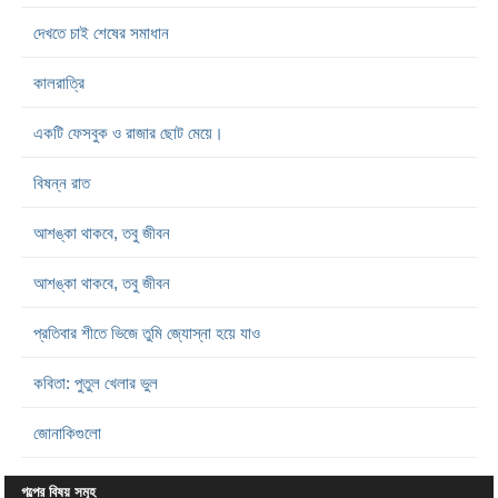
দেখতে চাই শেষের সমাধান
কালরাত্রি
একটি ফেসবুক ও রাজার ছোট মেয়ে।
বিষন্ন রাত
আশঙ্কা থাকবে, তবু জীবন
আশঙ্কা থাকবে, তবু জীবন
প্রতিবার শীতে ভিজে তুমি জ্যোস্না হয়ে যাও
কবিতা: পুতুল খেলার ভুল
জোনাকিগুলো
গল্পের বিষয় সমূহ