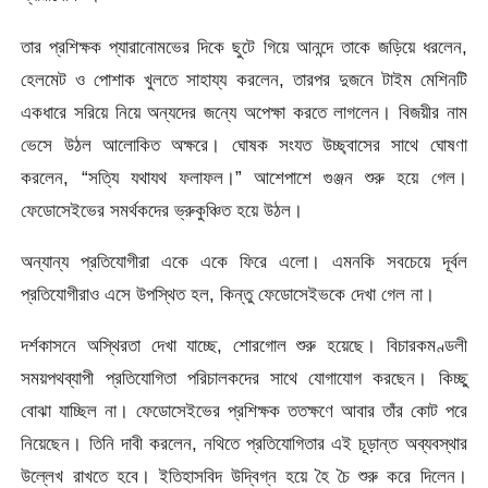
তার প্রশিক্ষক প্যারানোমভের দিকে ছুটে গিয়ে আনন্দে তাকে জড়িয়ে ধরলেন,
হেলমেট ও পোশাক খুলতে সাহায্য করলেন, তারপর দুজনে টাইম মেশিনটি
একধারে সরিয়ে নিয়ে অন্যদের জন্যে অপেক্ষা করতে লাগলেন। বিজয়ীর নাম
ভেসে উঠল আলোকিত অক্ষরে। ঘোষক সংযত উচ্ছ্বাসের সাথে ঘোষণা
করলেন, “সত্যি যথাযথ ফলাফল।” আশেপাশে গুঞ্জন শুরু হয়ে গেল।
ফেডোসেইভের সমর্থকদের ভ্রুকুঞ্চিত হয়ে উঠল।
অন্যান্য প্রতিযোগীরা একে একে ফিরে এলো। এমনকি সবচেয়ে দূর্বল
প্রতিযোগীরাও এসে উপস্থিত হল, কিন্তু ফেডোসেইভকে দেখা গেল না।
দর্শকাসনে অস্থিরতা দেখা যাচ্ছে, শোরগোল শুরু হয়েছে। বিচারকমণ্ডলী
সময়পথব্যাপী প্রতিযোগিতা পরিচালকদের সাথে যোগাযোগ করছেন। কিচ্ছু
বোঝা যাচ্ছিল না। ফেডোসেইভের প্রশিক্ষক ততক্ষণে আবার তাঁর কোট পরে
নিয়েছেন। তিনি দাবী করলেন, নথিতে প্রতিযোগিতার এই চূড়ান্ত অব্যবস্থার
উল্লেখ রাখতে হবে। ইতিহাসবিদ উদ্বিগ্ন হয়ে হৈ চৈ শুরু করে দিলেন।