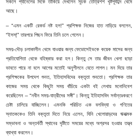
সকলে প্যানেলের দিকে তাকিয়ে দেখলেন সূচক তেত্রিশশ খৃষ্টপূর্বাব্দে থেমে
আছে।
– “এমন একটি রেকর্ড নষ্ট হল!” প্রশিক্ষক নিজের হাত নাড়িয়ে বললেন,
“ইসস্‌!” তারপরে পিছন ফিরে তিনি চলে গেলেন।
সময়-দৌড় চলাকালীন থেমে যাওয়ার জন্য ফেডোসেইভকে কয়েক মাসের জন্য
প্রতিযোগিতা থেকে বহিষ্কার করা হল। কিন্তু সে তার জীবন খেলা ছাড়া
ভাবতে পারে না বলে আগের মতোই অনুশীলনে যেতে লাগল। মন দিয়ে তার
প্রশিক্ষকের উপদেশ শুনত, ইতিহাসবিদের বক্তৃতা শুনতো। প্রশিক্ষক তার
কাজের সময় থেকে কিছুটা সময় বাঁচিয়ে একটা বই লেখায় মনোনিবেশ
করেছিলেন – “নবীন সময়-যাত্রীদের সঙ্গী”। কিন্তু ইতিহাসবিদ সর্বান্তঃকরণে
চেষ্টা চালিয়ে যাচ্ছিলেন। এমনকি পরিচিত এক বলবিদ্যা ও গণিতের
স্নাতককেও তিনি বক্তৃতা দিতে নিয়ে এলেন, যিনি খেলোয়াড়দের ঋনাত্মক
সম্ভাবনা ও অন্তর্বর্তী স্থানের দৃষ্টিতে সময়ের মধ্যে অগ্রসর হওয়ার তত্ত্ব
ব্যাখ্যা করলেন।