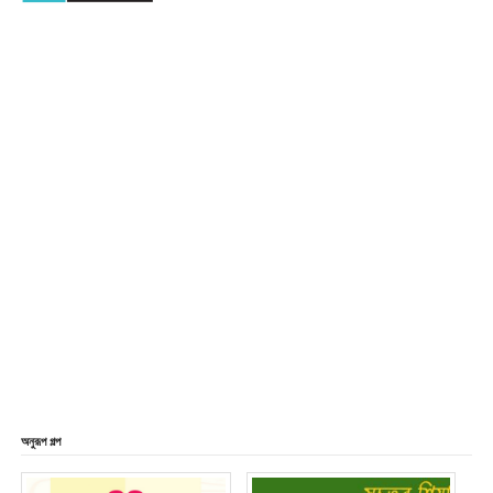
অনুরূপ গল্প