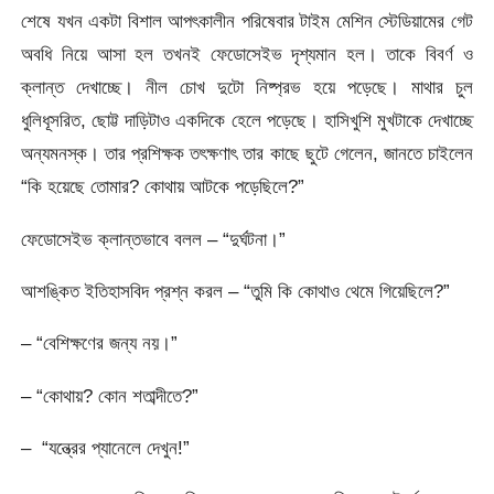
শেষে যখন একটা বিশাল আপৎকালীন পরিষেবার টাইম মেশিন স্টেডিয়ামের গেট
অবধি নিয়ে আসা হল তখনই ফেডোসেইভ দৃশ্যমান হল। তাকে বিবর্ণ ও
ক্লান্ত দেখাচ্ছে। নীল চোখ দুটো নিষ্প্রভ হয়ে পড়েছে। মাথার চুল
ধুলিধূসরিত, ছোট্ট দাড়িটাও একদিকে হেলে পড়েছে। হাসিখুশি মুখটাকে দেখাচ্ছে
অন্যমনস্ক। তার প্রশিক্ষক তৎক্ষণাৎ তার কাছে ছুটে গেলেন, জানতে চাইলেন
“কি হয়েছে তোমার? কোথায় আটকে পড়েছিলে?”
ফেডোসেইভ ক্লান্তভাবে বলল – “দুর্ঘটনা।”
আশঙ্কিত ইতিহাসবিদ প্রশ্ন করল – “তুমি কি কোথাও থেমে গিয়েছিলে?”
– “বেশিক্ষণের জন্য নয়।”
– “কোথায়? কোন শতাব্দীতে?”
– “যন্ত্রের প্যানেলে দেখুন!”