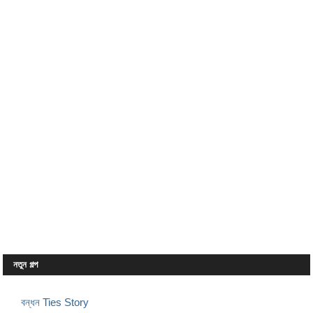
নতুন গল্প
বন্ধন Ties Story