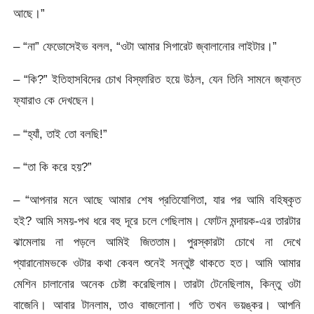
আছে।”
– “না” ফেডোসেইভ বলল, “ওটা আমার সিগারেট জ্বালানোর লাইটার।”
– “কি?” ইতিহাসবিদের চোখ বিস্ফারিত হয়ে উঠল, যেন তিনি সামনে জ্যান্ত
ফ্যারাও কে দেখছেন।
– “হ্যাঁ, তাই তো বলছি!”
– “তা কি করে হয়?”
– “আপনার মনে আছে আমার শেষ প্রতিযোগিতা, যার পর আমি বহিষ্কৃত
হই? আমি সময়-পথ ধরে বহু দূরে চলে গেছিলাম। ফোটন মন্দায়ক-এর তারটার
ঝামেলায় না পড়লে আমিই জিততাম। পুরস্কারটা চোখে না দেখে
প্যারানোমভকে ওটার কথা কেবল শুনেই সন্তুষ্ট থাকতে হত। আমি আমার
মেশিন চালানোর অনেক চেষ্টা করেছিলাম। তারটা টেনেছিলাম, কিন্তু ওটা
বাজেনি। আবার টানলাম, তাও বাজলোনা। গতি তখন ভয়ঙ্কর। আপনি