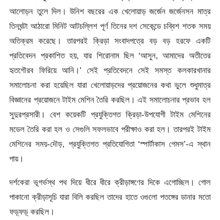
আলোড়ন তুলে দিল। উনিশ বছরের এক খেলোয়াড় জর্জেন জর্জেনসন মাত্র
তিনঘন্টা আঠারো মিনিট আটচল্লিশ পূর্ণ তিনের দশ সেকেন্ডে চব্বিশ শতক সময়
অতিক্রম করেছে। তারপরই ক্রিড়া সংবাদপত্রে বড় বড় হরফে একটি
প্রতিবেদন প্রকাশিত হয়, যার শিরোনাম ছিল ‘আসুন, আমাদের অতীতের
হৃতগৌরব ফিরিয়ে আনি।’ সেই প্রতিবেদনে সেই সমস্ত কলকারখানার
সমালোচনা করা হয়েছিল যারা খেলোয়াড়দের প্রয়োজনের কথা ভুলে শুধুমাত্র
বিজ্ঞানের প্রয়োজনে টাইম মেশিন তৈরি করছিল। এই সমালোচনার প্রভাব হল
সুদুরপ্রসারী। বেশ কয়েকটি প্রযুক্তিগত ক্রিড়া-উপযোগী টাইম মেশিনের
মডেল তৈরি করা হল ও সেগুলি সফলভাবে পরীক্ষাও করা হল। তারপরই টাইম
মেশিনের সময়-দৌড়, প্রযুক্তিগত প্রতিযোগিতা ‘স্পার্টাকাস গেমস’-এ স্থান
পায়।
দর্শকেরা ভূগর্ভস্থ পথ দিয়ে ধীরে ধীরে ক্রীড়াঙ্গণের দিকে এগোচ্ছিল। গোল
পাকানো ক্রীড়াসূচি যারা বিলি করছিল তাদের হাতে ওগুলো পতঙ্গের ডানার মতো
ফড়্‌ফড়্‌ করছিল।