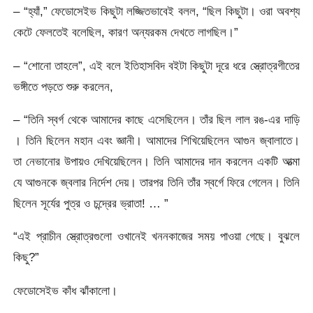
– “হ্যাঁ,” ফেডোসেইভ কিছুটা লজ্জিতভাবেই বলল, “ছিল কিছুটা। ওরা অবশ্য
কেটে ফেলতেই বলেছিল, কারণ অন্যরকম দেখতে লাগছিল।”
– “শোনো তাহলে”, এই বলে ইতিহাসবিদ বইটা কিছুটা দূরে ধরে স্ত্রোত্রগীতের
ভঙ্গীতে পড়তে শুরু করলেন,
– “তিনি স্বর্গ থেকে আমাদের কাছে এসেছিলেন। তাঁর ছিল লাল রঙ-এর দাড়ি
। তিনি ছিলেন মহান এবং জ্ঞানী। আমাদের শিখিয়েছিলেন আগুন জ্বালাতে।
তা নেভানোর উপায়ও দেখিয়েছিলেন। তিনি আমাদের দান করলেন একটি আত্মা
যে আগুনকে জ্বলার নির্দেশ দেয়। তারপর তিনি তাঁর স্বর্গে ফিরে গেলেন। তিনি
ছিলেন সূর্যের পুত্র ও চন্দ্রের ভ্রাতা! … ”
“এই প্রাচীন স্ত্রোত্রগুলো ওখানেই খননকাজের সময় পাওয়া গেছে। বুঝলে
কিছু?”
ফেডোসেইভ কাঁধ ঝাঁকালো।