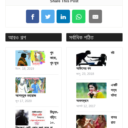
Share This Post
আরও গল্প
সর্বাধিক পঠিত
খুব
বউ
কাছে,
খুব দূরে
অফিসের বস
ডিসে. 18, 2019
জানু. 23, 2018
একটি
সত্য
ঘটনা
আগন্তুক মহারাজ
অবলম্বনে
জুন 17, 2020
আগস্ট 12, 2017
বিদ্যুৎ-
বহ্নি:
বাসর
১০.
রাত
কিছুক্ষণ কেউ কোন কথা বলে না