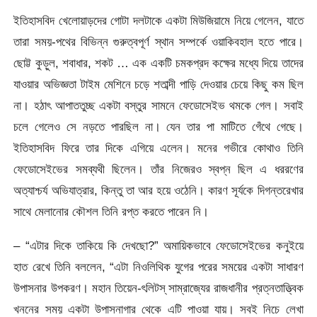
ইতিহাসবিদ খেলোয়াড়দের গোটা দলটাকে একটা মিউজিয়ামে নিয়ে গেলেন, যাতে
তারা সময়-পথের বিভিন্ন গুরুত্বপূর্ণ স্থান সম্পর্কে ওয়াকিবহাল হতে পারে।
ছোট্ট কুড়ুল, শবাধার, শকট … এক একটি চমকপ্রদ কক্ষের মধ্যে দিয়ে তাদের
যাওয়ার অভিজ্ঞতা টাইম মেশিনে চড়ে শতাব্দী পাড়ি দেওয়ার চেয়ে কিছু কম ছিল
না। হঠাৎ আপাততুচ্ছ একটা বস্তুর সামনে ফেডোসেইভ থমকে গেল। সবাই
চলে গেলেও সে নড়তে পারছিল না। যেন তার পা মাটিতে গেঁথে গেছে।
ইতিহাসবিদ ফিরে তার দিকে এগিয়ে এলেন। মনের গভীরে কোথাও তিনি
ফেডোসেইভের সমব্যথী ছিলেন। তাঁর নিজেরও স্বপ্ন ছিল এ ধররণের
অত্যাশ্চর্য অভিযাত্রার, কিন্তু তা আর হয়ে ওঠেনি। কারণ সূর্যকে দিগন্তরেখার
সাথে মেলানোর কৌশল তিনি রপ্ত করতে পারেন নি।
– “এটার দিকে তাকিয়ে কি দেখছো?” অমায়িকভাবে ফেডোসেইভের কনুইয়ে
হাত রেখে তিনি বললেন, “এটা নিওলিথিক যুগের পরের সময়ের একটা সাধারণ
উপাসনার উপকরণ। মহান তিয়েন-ৎলিটস্‌ সাম্রাজ্যের রাজধানীর প্রত্নতাত্ত্বিক
খননের সময় একটা উপাসনাগার থেকে এটি পাওয়া যায়। সবই নিচে লেখা