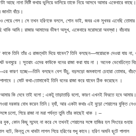
া আছে নানা মিষ্টি কথায় ভুলিয়ে ভালিয়ে তাকে নিয়ে আসবে আমার একেবারে কাছে।
 জানটা বাঁচে।
দেখাও পেয়ে গেল। সে তখন হরিণকে বললে, শোন ভাই, জবর এক সুখবর এনেছি তোমা
াছি থাকি আমি। রাজার আমাদের ভীষণ অসুখ, একেবারে মরোমরো অবস্থা। বাঁচবার
কাকে তিনি তাঁর এ রাজত্বটা দিয়ে যাবেন? তিনি বলছেন—শুয়োরকে দেওয়া যায় না,
 বাঘট ভবঘুরে । সুতরাং এদের কাউকে বনের রাজা করা যায় না । অনেক ভেবেচিন্তে বি
এর কারণ হচ্ছে—তিনি বলছেন বেশ উঁচু, বড়সড়ো জমকালো চেহারা তোমার, বাঁচব
়ে পালাবে । মোট কথা-তোমাকেই তিনি বনের রাজা করে যাবেন ঠিক করেছেন ।
 আমায় কি দেবে তাই বলো ; একটু তাড়াতাড়ি বলো, কারণ এখনই ফিরতে হবে আমায়
়া দরকার বোধ করেন তিনি। হ্যাঁ, আর একটা কথাঃ এই বুড়ো শেয়ালের যুক্তি নেওয
ে চলো, গিয়ে রাজা না মরা পর্যন্ত তুমি তাঁর কাছেই থাক । –
 বুক, কোন কিছু সন্দেহ না করে সে তখনই শেয়ালের সঙ্গে হাজির হল সিংহের গুহায়
াল বটে, কিন্তু সে থাবটা লাগল গিয়ে হরিণের শুধু কানে। হরিণ অমনি ছুটে পালাল