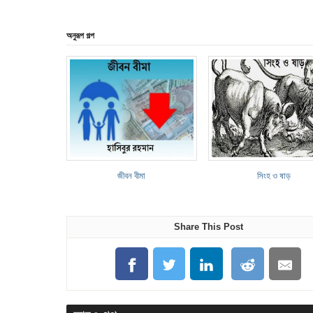
অনুরূপ গল্প
জীবন বীমা
সিংহ ও ষাড়
Share This Post