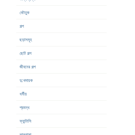
কৌতুক
গল্প
ছড়াসমূহ
ছোট গল্প
জীবনের গল্প
দু:খদায়ক
ধর্মীয়
প্রবন্ধ
ফ্যান্টাসি
ভালবাসা