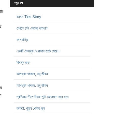
নতুন গল্প
য়
বন্ধন Ties Story
র
দেখতে চাই শেষের সমাধান
কালরাত্রি
একটি ফেসবুক ও রাজার ছোট মেয়ে।
বিষন্ন রাত
আশঙ্কা থাকবে, তবু জীবন
আশঙ্কা থাকবে, তবু জীবন
ের
ে
প্রতিবার শীতে ভিজে তুমি জ্যোস্না হয়ে যাও
কবিতা: পুতুল খেলার ভুল