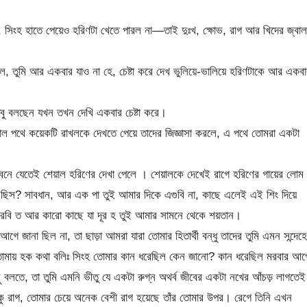
়ল, সিংহ হাতে পেয়েও হরিণটা খেতে পারল না—তাই দুঃখ, ক্ষোভ, রাগ আর খিদের জ্বালা
ে, তুমি আর একবার যাও না হে, চেষ্টা করে দেখ ভুলিয়ে-ভালিয়ে হরিণটাকে আর একবা
তবু বলছেন যখন তখন দেখি একবার চেষ্টা করে।
াল পথে কয়েকটি রাখলকে দেখতে পেয়ে তাদের জিজ্ঞাসা করলে, এ পথে তোমরা একটা
বনে যেতেই শেয়াল হরিণের দেখা পেলে । শেয়ালকে দেখেই রাগে হরিণের গায়ের লোম
সেছিস? সাবধান, আর এক পা তুই আমার দিকে এগুবি না, কাছে এলেই এই শিং দিয়ে
 করবি ত আর কারো কাছে যা দূর হ তুই আমার সামনে থেকে শয়তান।
ে জানা ছিল না, তা ছাড়া আমরা যারা তোমার হিতার্থী বন্ধু তাদের তুমি এমন সন্দেহ
ায় হক কথা বলিঃ সিংহ তোমার কান ধরেছিল কেন জানো? কান ধরেছিল মরবার আগ
কিছু বলতে, তা তুমি এমনি ভীতু যে একটা রুগ্ন অথর্ব জীবের একটা নখের আঁচড় লাগতেই
কু রাগ, তোমার চেয়ে অনেক বেশী রাগ হয়েছে তাঁর তোমার উপর। রেগে তিনি এখন