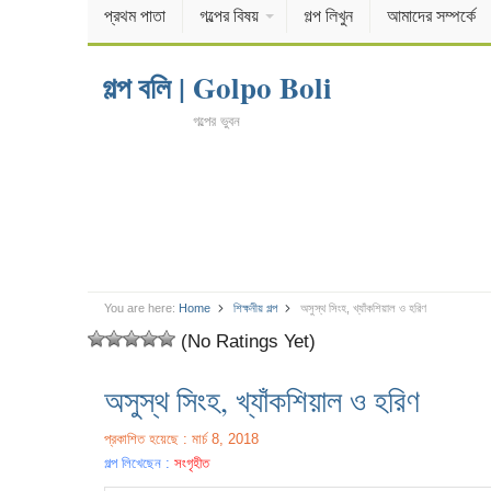
প্রথম পাতা
গল্পের বিষয়
গল্প লিখুন
আমাদের সম্পর্কে
গল্প বলি | Golpo Boli
গল্পের ভুবন
You are here:
Home
শিক্ষনীয় গল্প
অসুস্থ সিংহ, খ্যাঁকশিয়াল ও হরিণ
(No Ratings Yet)
অসুস্থ সিংহ, খ্যাঁকশিয়াল ও হরিণ
প্রকাশিত হয়েছে : মার্চ 8, 2018
গল্প লিখেছেন :
সংগৃহীত