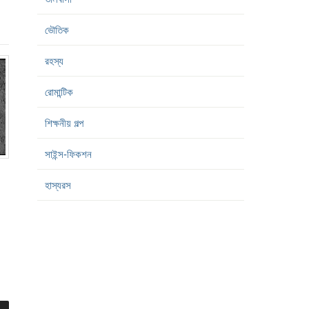
ভৌতিক
রহস্য
রোমান্টিক
শিক্ষনীয় গল্প
সাইন্স-ফিকশন
হাস্যরস