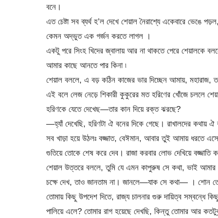
বনে।
এত চেষ্টা সব ব্যর্থ হ’ল দেখে শেয়াল নৈরাশ্যে একেবারে ভেঙে পড
কেমন অদ্ভুত এক গর্জন করতে লাগল ।
একটু পরে সিংহ খিদের জ্বালায় আর না থাকতে পেরে শেয়ালকে বলল
আমার কাছে আনতে পার কিনা ৷
শেয়াল বললে, এ বড় কঠিন কাজের ভার দিচ্ছেন আমায়, মহারাজ, 
এই বলে লেজ নেড়ে শিকারী কুকুরের মত হরিণের খোঁজে চললে শেয়
হরিণকে যেতে দেখেছ—তার কান দিয়ে রক্ত ঝরছে?
—হ্যাঁ দেখেছি, হরিণটা ঐ বনের দিকে গেছে। রাখালদের কথায় ঐ 
সব খাড়া হয়ে উঠলঃ বজ্জাত, বেঈমান, আবার তুই আমায় ধরতে এ
গুতিয়ে তোকে শেষ করে দেব। রাজা করবার লোভ দেখিয়ে বজ্জাতি
শেয়াল উত্তরে বললে, তুমি যে এমন কাপুরুষ সে কথা, ভাই আমার আগ
চক্ষে দেখ, তাও জানতাম না। জানলে—যাক সে কথা— । শোন তোম
তোমায় কিছু উপদেশ দিতে, রাজ্য চালনার গুরু দায়িত্ব সম্বন্ধে 
পালিয়ে এলে? তোমার রাগ হয়েছে দেখছি, কিন্তু তোমার আর কতটু