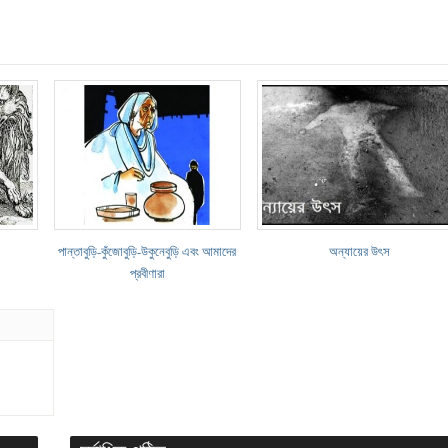
পান্তাবুড়ি-কুঁজোবুড়ি-উকুনেবুড়ি এবং আমাদের
অন্যায়ের উৎস
প্রবীণারা