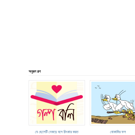
অনুরূপ গল্প
যে ছেলেটি নেকড়ে বলে চিৎকার করত
বোকামির ফল