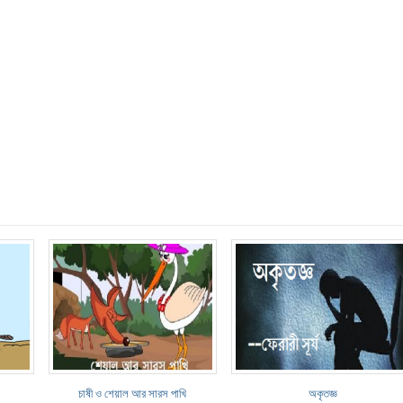
চাষী ও শেয়াল আর সারস পাখি
অকৃতজ্ঞ