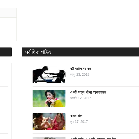
সর্বাধিক পঠিত
বউ অফিসের বস
জানু. 23, 2018
একটি সত্য ঘটনা অবলম্বনে
আগস্ট 12, 2017
বাসর রাত
জুন 17, 2017