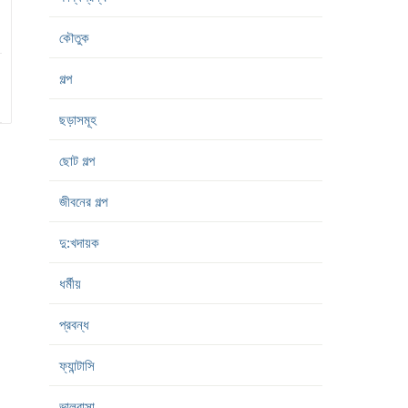
কৌতুক
গল্প
ছড়াসমূহ
ছোট গল্প
জীবনের গল্প
দু:খদায়ক
ধর্মীয়
প্রবন্ধ
ফ্যান্টাসি
ভালবাসা