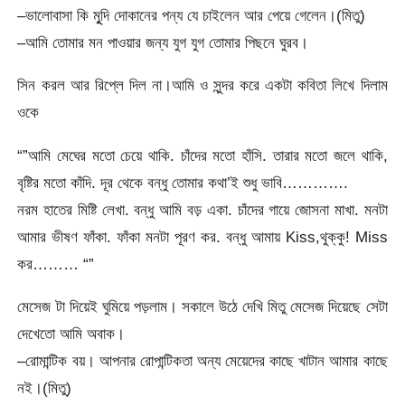
–ভালোবাসা কি মুূদি দোকানের পন্য যে চাইলেন আর পেয়ে গেলেন।(মিতু)
–আমি তোমার মন পাওয়ার জন্য যুগ যুগ তোমার পিছনে ঘুরব।
সিন করল আর রিপ্লে দিল না।আমি ও সুন্দর করে একটা কবিতা লিখে দিলাম
ওকে
“”আমি মেঘের মতো চেয়ে থাকি. চাঁদের মতো হাঁসি. তারার মতো জলে থাকি,
বৃষ্টির মতো কাঁদি. দূর থেকে বন্ধু তোমার কথা’ই শুধু ভাবি………….
নরম হাতের মিষ্টি লেখা. বন্ধু আমি বড় একা. চাঁদের গায়ে জোসনা মাখা. মনটা
আমার ভীষণ ফাঁকা. ফাঁকা মনটা পূরণ কর. বন্ধু আমায় Kiss,থুক্কু! Miss
কর……… “”
মেসেজ টা দিয়েই ঘুমিয়ে পড়লাম। সকালে উঠে দেখি মিতু মেসেজ দিয়েছে সেটা
দেখেতো আমি অবাক।
–রোমান্টিক বয়। আপনার রোপান্টিকতা অন্য মেয়েদের কাছে খাটান আমার কাছে
নই।(মিতু)