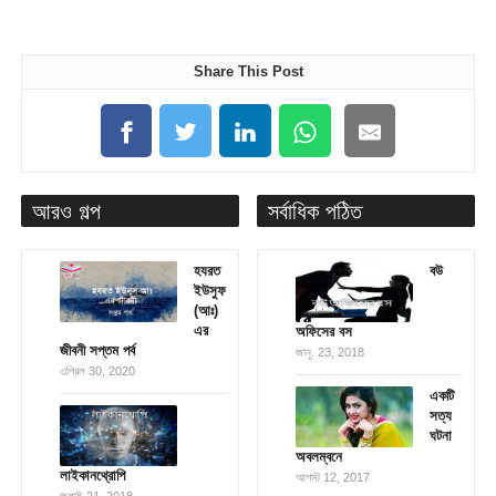
Share This Post
আরও গল্প
সর্বাধিক পঠিত
হযরত
বউ
ইউসুফ
(আঃ)
এর
অফিসের বস
জীবনী সপ্তম পর্ব
জানু. 23, 2018
এপ্রিল 30, 2020
একটি
সত্য
ঘটনা
অবলম্বনে
লাইকানথ্রোপি
আগস্ট 12, 2017