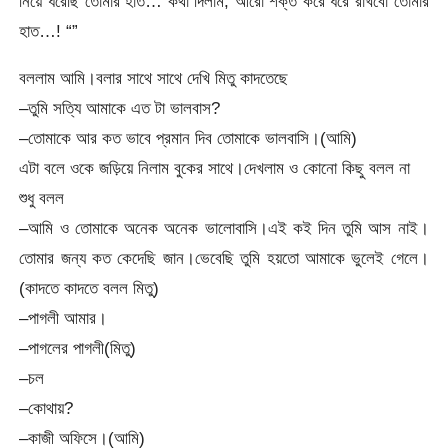
নিয়ে ধরেছি তোমার হাত… কথা দিলাম, আরো শক্ত করে ধরে রাখবো তোমার
হাত…! “”
বললাম আমি।বলার সাথে সাথে দেখি মিতু কাদতেছে
–তুমি সত্যি আমাকে এত টা ভালবাস?
–তোমাকে আর কত ভাবে প্রমান দিব তোমাকে ভালবাসি।(আমি)
এটা বলে ওকে জড়িয়ে নিলাম বুকের সাথে।দেখলাম ও কোনো কিছু বলল না
শুধু বলল
–আমি ও তোমাকে অনেক অনেক ভালোবাসি।এই কই দিন তুমি আস নাই।
তোমার জন্য কত কেদেছি জান।ভেবেছি তুমি হয়তো আমাকে ভুলেই গেলে।
(কাদতে কাদতে বলল মিতু)
–পাগলী আমার।
–পাগলের পাগলী(মিতু)
–চল
–কোথায়?
–কাজী অফিসে।(আমি)