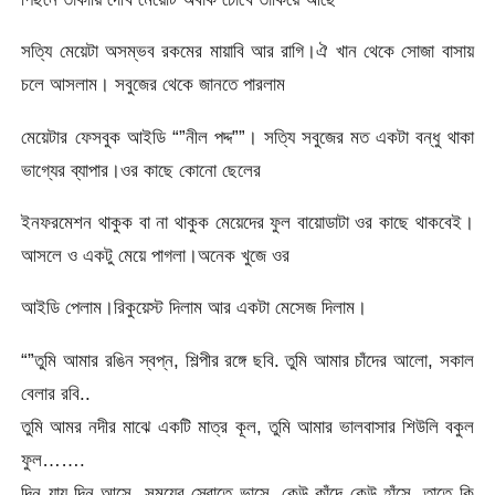
সত্যি মেয়েটা অসম্ভব রকমের মায়াবি আর রাগি।ঐ খান থেকে সোজা বাসায়
চলে আসলাম। সবুজের থেকে জানতে পারলাম
মেয়েটার ফেসবুক আইডি “”নীল পদ্দ””। সত্যি সবুজের মত একটা বন্ধু থাকা
ভাগ্যের ব্যাপার।ওর কাছে কোনো ছেলের
ইনফরমেশন থাকুক বা না থাকুক মেয়েদের ফুল বায়োডাটা ওর কাছে থাকবেই।
আসলে ও একটু মেয়ে পাগলা।অনেক খুজে ওর
আইডি পেলাম।রিকুয়েস্ট দিলাম আর একটা মেসেজ দিলাম।
“”তুমি আমার রঙিন স্বপ্ন, শিল্পীর রঙ্গে ছবি. তুমি আমার চাঁদের আলো, সকাল
বেলার রবি..
তুমি আমর নদীর মাঝে একটি মাত্র কূল, তুমি আমার ভালবাসার শিউলি বকুল
ফুল…….
দিন যায় দিন আসে, সময়ের স্রোতে ভাসে. কেউ কাঁদে কেউ হাঁসে, তাতে কি