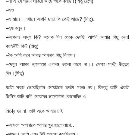
–না ঐ যে গরুটা দারিয়ে আছে ওকে বলছি।(মিতু রেগে)
–ওও
–ও মানে। এখানে আপনি ছাড়া কি কেউ আছে? (মিতু).
–হ্যা বলুন।
–আপনার সম্যা কি? অনেক দিন থেকে দেখছি আপনি আমার পিছু নেন!
কাহিনীটা কি? (মিতু)
–কৈ আমি কবে আবার আপনার পিছু নিলাম।
–দেখুন আমার ন্যাকামো একদম ভালো লাগে না।। সোজা সাপ্টা উত্তর
দিন।(মিতু)
যতটা সহজ ভেবেছিলাম মেয়েটাকে ততটা সহজ নয়। কিন্তু আমি একটা
জিনিস জানি রাগী মেয়েদের ভালোবাসা কোনোদিন ও
মিথ্যে হয় না।তাই একে আমার চাই
–আসলে আপনাকে আমার খুব ভালোলাগে…
–থামুন। আমি এমন টাই আন্দাজ করেছিলাম।