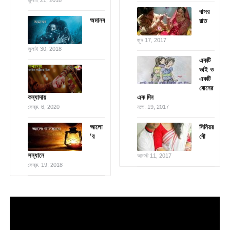
জুলাই 21, 2018
বাসর
অমানব
রাত
জুন 17, 2017
জুলাই 30, 2018
একটি
ভাই ও
একটি
বোনের
কন্যাদায়
এক দিন
ফেব্রু. 6, 2020
নভে. 19, 2017
আলো
সিনিয়র
‘র
বৌ
সন্ধানে
আগস্ট 11, 2017
ফেব্রু. 19, 2018