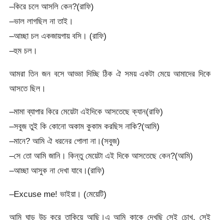
–কিরে চলে আসলি কেন?(রাফি)
–ভাল লাগছিল না তাই।
–আচ্ছা চল একজায়গায় বসি। (রাফি)
–হুম চল।
আমরা তিন জন বসে আড্ডা দিচ্ছি ঠিক ঐ সময় একটা মেয়ে আমাদের দিকে
আসতে ছিল।
–মামা ব্যাপার কিরে মেয়েটা এইদিকে আসতেছে ক্যান(রাফি)
–সবুজ তুই কি কোনো অকাম কুকাম করছিস নাকি?(আমি)
–মানে? আমি ঐ ধরনের পোলা না।(সবুজ)
–সে তো আমি জানি। কিন্তু মেয়েটা এই দিকে আসতেছে কেন?(আমি)
–আচ্ছা আসুক না দেখা যাবে।(রাফি)
–Excuse me! ভাইয়া। (মেয়েটি)
আমি ঘাড় উচু করে তাকিয়ে আছি।এ আমি কাকে দেখছি সেই চোখ, সেই