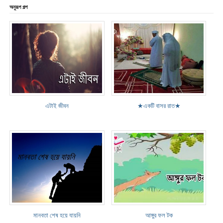
অনুরূপ গল্প
এটাই জীবন
★একটি বাসর রাত★
মানবতা শেষ হয়ে যায়নি
আঙ্গুর ফল টক