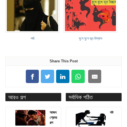
পর্দা
যুগে যুগে ভূত বিশ্বাস
Share This Post
আরও গল্প
সর্বাধিক পঠিত
আজব
বউ
প্রেমর
গল্প