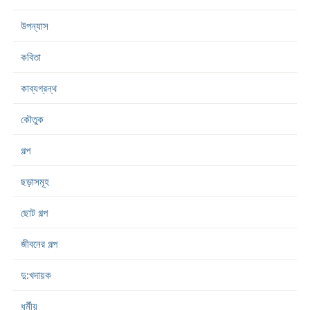
উপন্যাস
কবিতা
কাব্যগ্রন্থ
কৌতুক
গল্প
ছড়াসমূহ
ছোট গল্প
জীবনের গল্প
দু:খদায়ক
ধর্মীয়