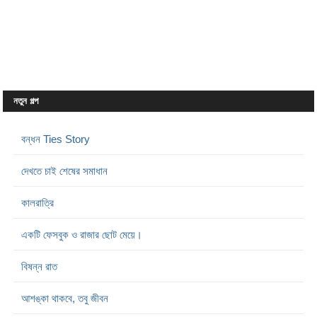
নতুন গল্প
বন্ধন Ties Story
দেখতে চাই শেষের সমাধান
কালরাত্রি
একটি ফেসবুক ও রাজার ছোট মেয়ে।
বিষন্ন রাত
আশঙ্কা থাকবে, তবু জীবন