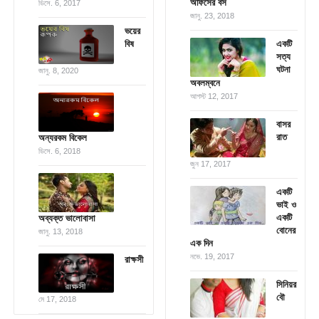
অফিসের বস
ডিসে. 6, 2017
জানু. 23, 2018
ভয়ের
বিষ
একটি
সত্য
ঘটনা
জানু. 8, 2020
অবলম্বনে
আগস্ট 12, 2017
বাসর
রাত
অন্যরকম বিকেল
ডিসে. 6, 2018
জুন 17, 2017
একটি
ভাই ও
একটি
অব্যক্ত ভালোবাসা
বোনের
জানু. 13, 2018
এক দিন
নভে. 19, 2017
রাক্ষসী
সিনিয়র
বৌ
মে 17, 2018