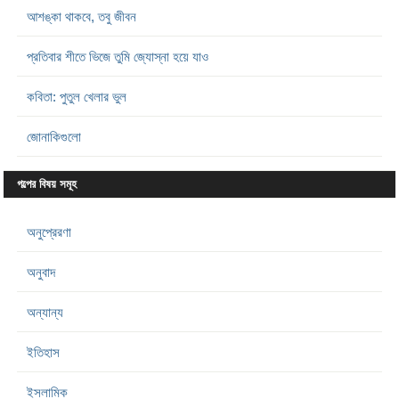
আশঙ্কা থাকবে, তবু জীবন
প্রতিবার শীতে ভিজে তুমি জ্যোস্না হয়ে যাও
কবিতা: পুতুল খেলার ভুল
জোনাকিগুলো
গল্পের বিষয় সমূহ
অনুপ্রেরণা
অনুবাদ
অন্যান্য
ইতিহাস
ইসলামিক