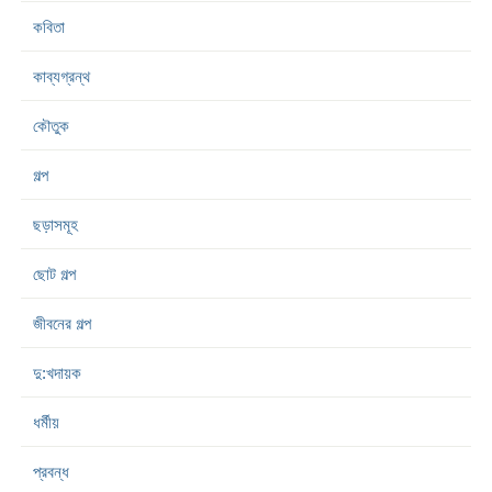
কবিতা
কাব্যগ্রন্থ
কৌতুক
গল্প
ছড়াসমূহ
ছোট গল্প
জীবনের গল্প
দু:খদায়ক
ধর্মীয়
প্রবন্ধ