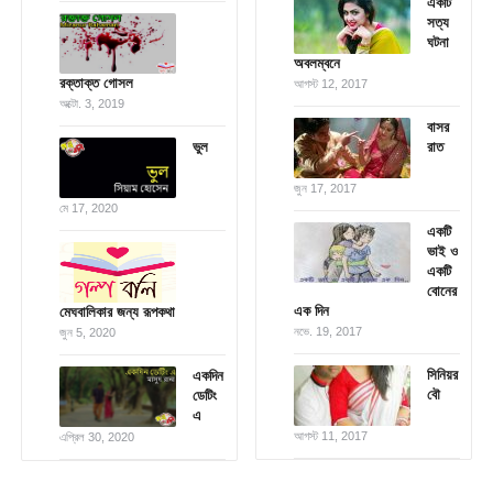
একটি
সত্য
ঘটনা
অবলম্বনে
রক্তাক্ত গোসল
আগস্ট 12, 2017
অক্টো. 3, 2019
বাসর
ভুল
রাত
জুন 17, 2017
মে 17, 2020
একটি
ভাই ও
একটি
বোনের
এক দিন
মেঘবালিকার জন্য রূপকথা
নভে. 19, 2017
জুন 5, 2020
সিনিয়র
একদিন
বৌ
ডেটিং
এ
আগস্ট 11, 2017
এপ্রিল 30, 2020