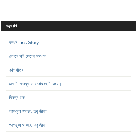
নতুন গল্প
বন্ধন Ties Story
দেখতে চাই শেষের সমাধান
কালরাত্রি
একটি ফেসবুক ও রাজার ছোট মেয়ে।
বিষন্ন রাত
আশঙ্কা থাকবে, তবু জীবন
আশঙ্কা থাকবে, তবু জীবন