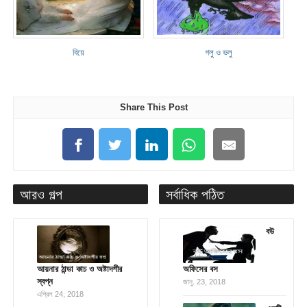
বিয়ে
গলু ও ভলু
Share This Post
আরও গল্প
সর্বাধিক পঠিত
বউ
আয়নার ঠান্ডা কাচ ও অষ্টাদশীর
অফিসের বস
স্বপ্ন
জানু. 23, 2018
এপ্রিল 24, 2018