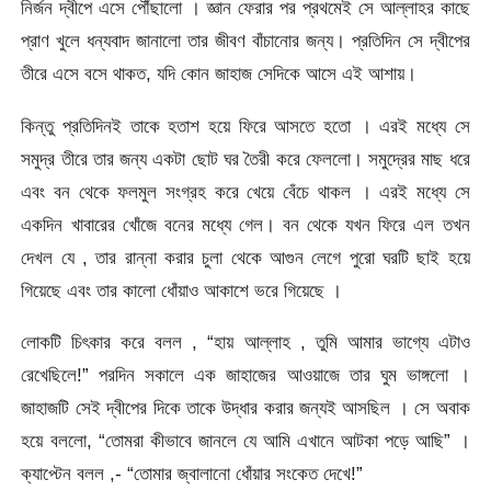
নির্জন দ্বীপে এসে পৌঁছালো । জ্ঞান ফেরার পর প্রথমেই সে আল্লাহর কাছে
প্রাণ খুলে ধন্যবাদ জানালো তার জীবণ বাঁচানোর জন্য। প্রতিদিন সে দ্বীপের
তীরে এসে বসে থাকত, যদি কোন জাহাজ সেদিকে আসে এই আশায়।
কিন্তু প্রতিদিনই তাকে হতাশ হয়ে ফিরে আসতে হতো । এরই মধ্যে সে
সমুদ্র তীরে তার জন্য একটা ছোট ঘর তৈরী করে ফেললো। সমুদ্রের মাছ ধরে
এবং বন থেকে ফলমুল সংগ্রহ করে খেয়ে বেঁচে থাকল । এরই মধ্যে সে
একদিন খাবারের খোঁজে বনের মধ্যে গেল। বন থেকে যখন ফিরে এল তখন
দেখল যে , তার রান্না করার চুলা থেকে আগুন লেগে পুরো ঘরটি ছাই হয়ে
গিয়েছে এবং তার কালো ধোঁয়াও আকাশে ভরে গিয়েছে ।
লোকটি চিৎকার করে বলল , “হায় আল্লাহ , তুমি আমার ভাগ্যে এটাও
রেখেছিলে!” পরদিন সকালে এক জাহাজের আওয়াজে তার ঘুম ভাঙ্গলো ।
জাহাজটি সেই দ্বীপের দিকে তাকে উদ্ধার করার জন্যই আসছিল । সে অবাক
হয়ে বললো, “তোমরা কীভাবে জানলে যে আমি এখানে আটকা পড়ে আছি” ।
ক্যাপ্টেন বলল ,- “তোমার জ্বালানো ধোঁয়ার সংকেত দেখে!”