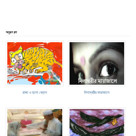
অনুরূপ গল্প
রাজা ও হুলো বেড়াল
নিলাম্বরীর মায়াজালে