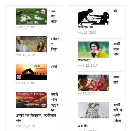
২০
বউ
জন
নাতি
অফিসের বস
সেপ্টে. 2, 2019
জানু. 23, 2018
নোমান
ও
একটি
নিঝুম
সত্য
ঘটনা
ডিসে. 11, 2019
অবলম্বনে
আগস্ট 12, 2017
ফেরা
বাসর
রাত
নভে. 11, 2019
জুন 17, 2017
হ্যারি
পটার
অ্যান্ড
একটি
দ্য
ভাই ও
চেম্বার অব সিক্রেটস: কর্ণেলিয়াস
একটি
ফাজ
বোনের
এক দিন
ডিসে. 25, 2019