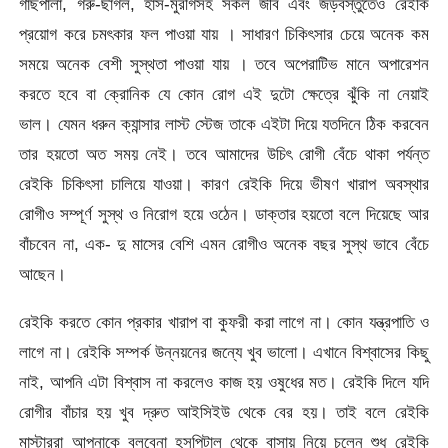
গাছপালা, গরু-ছাগল, হাঁস-মুরগিসহ সকল জীব এবং জড়বস্তুতেও রেইকি
প্রয়োগ করে চমৎকার ফল পাওয়া যায় । সাধারণ চিকিৎসার চেয়ে অনেক কম
সময়ে অনেক বেশী সুস্থতা পাওয়া যায় । তবে অপেরাটিভ মানে অপারেশন
করতে হবে বা ক্রোনিক যে কোন রোগ এই দুটো ক্ষেত্রে ঝুঁকি না নেয়াই
ভাল। যেমন ধরুন ক্যান্সার লাস্ট স্টেজ তাকে এইটা দিয়ে যতদিনে ঠিক করবেন
তার হয়তো অত সময় নেই। তবে আমাদের উচিৎ রোগী বেঁচে থাকা পর্যন্ত
রেইকি চিকিৎসা চালিয়ে যাওয়া। কারণ রেইকি দিয়ে ভীষণ খারাপ অবস্থার
রোগীও সম্পূর্ণ সুস্থ ও নিরোগ হয়ে ওঠেন। ডাক্তার হয়তো বলে দিয়েছে আর
বাঁচবেন না, এক- দু মাসের বেশি এমন রোগীও অনেক বছর সুস্থ ভাবে বেঁচে
আছেন।
রেইকি করতে কোন প্রকার খারাপ বা কুফরী করা লাগে না। কোন যন্ত্রপাতি ও
লাগে না। রেইকি সম্পর্ক উন্নয়নের জন্যে খুব ভালো। এখানে বিশ্বাসের কিছু
নাই, আপনি এটা বিশ্বাস না করলেও কাজ হয় ওষুধের মত। রেইকি দিলে যদি
রোগীর বাঁচার হয় খুব দ্রুত আইসিইউ থেকে বের হয়। তাই বলে রেইকি
মাস্টাররা আপনাকে বলবেনা হসপিটাল থেকে বাসায় নিয়ে চলেন শুধু রেইকি