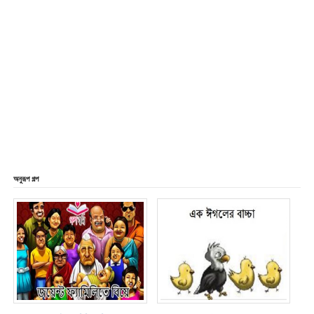
অনুরূপ গল্প