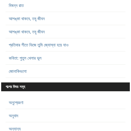
বিষন্ন রাত
আশঙ্কা থাকবে, তবু জীবন
আশঙ্কা থাকবে, তবু জীবন
প্রতিবার শীতে ভিজে তুমি জ্যোস্না হয়ে যাও
কবিতা: পুতুল খেলার ভুল
জোনাকিগুলো
গল্পের বিষয় সমূহ
অনুপ্রেরণা
অনুবাদ
অন্যান্য