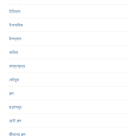
ইতিহাস
ইসলামিক
উপন্যাস
কবিতা
কাব্যগ্রন্থ
কৌতুক
গল্প
ছড়াসমূহ
ছোট গল্প
জীবনের গল্প