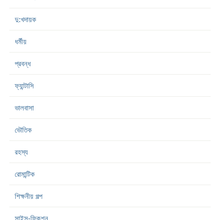
দু:খদায়ক
ধর্মীয়
প্রবন্ধ
ফ্যান্টাসি
ভালবাসা
ভৌতিক
রহস্য
রোমান্টিক
শিক্ষনীয় গল্প
সাইন্স-ফিকশন