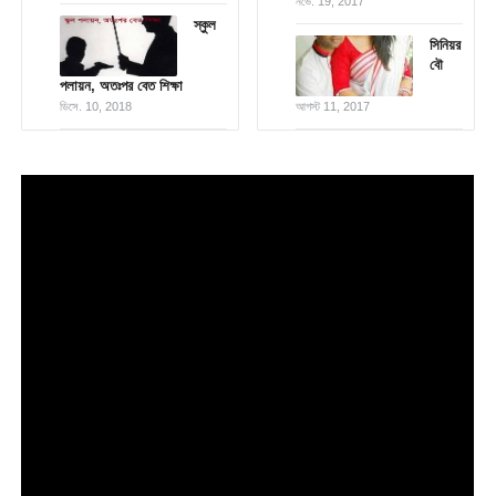
নভে. 19, 2017
স্কুল
সিনিয়র
বৌ
পলায়ন, অতঃপর বেত শিক্ষা
ডিসে. 10, 2018
আগস্ট 11, 2017