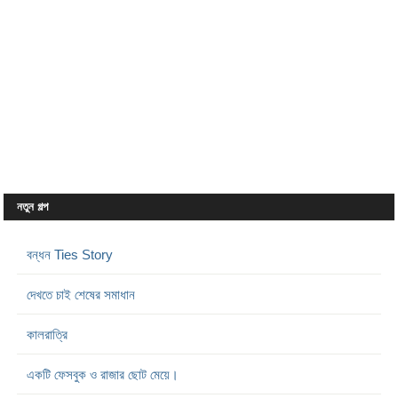
নতুন গল্প
বন্ধন Ties Story
দেখতে চাই শেষের সমাধান
কালরাত্রি
একটি ফেসবুক ও রাজার ছোট মেয়ে।