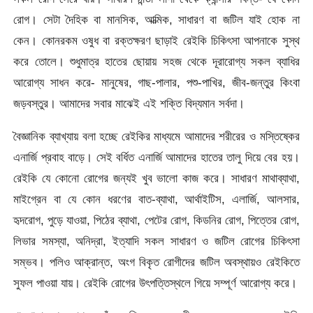
রোগ। সেটা দৈহিক বা মানসিক, আত্মিক, সাধারণ বা জটিল যাই হোক না
কেন। কোনরকম ওষুধ বা রক্তক্ষরণ ছাড়াই রেইকি চিকিৎসা আপনাকে সুস্থ
করে তোলে। শুধুমাত্র হাতের ছোয়ায় সহজ থেকে দূরারোগ্য সকল ব্যাধির
আরোগ্য সাধন করে- মানুষের, গাছ-পালার, পশু-পাখির, জীব-জন্তুর কিংবা
জড়বস্তুর। আমাদের সবার মাঝেই এই শক্তি বিদ্যমান সর্বদা।
বৈজ্ঞানিক ব্যাখ্যায় বলা হচ্ছে রেইকির মাধ্যমে আমাদের শরীরের ও মস্তিষ্কের
এনার্জি প্রবাহ বাড়ে। সেই বর্ধিত এনার্জি আমাদের হাতের তালু দিয়ে বের হয়।
রেইকি যে কোনো রোগের জন্যই খুব ভালো কাজ করে। সাধারণ মাথাব্যাথা,
মাইগ্রেন বা যে কোন ধরণের বাত-ব্যাথা, আর্থাইটিস, এলার্জি, আলসার,
হৃদরোগ, পুড়ে যাওয়া, পিঠের ব্যাথা, পেটের রোগ, কিডনির রোগ, পিত্তের রোগ,
লিভার সমস্যা, অনিদ্রা, ইত্যাদি সকল সাধারণ ও জটিল রোগের চিকিৎসা
সম্ভব। পলিও আক্রান্ত, অংগ বিকৃত রোগীদের জটিল অবস্থায়ও রেইকিতে
সুফল পাওয়া যায়। রেইকি রোগের উৎপত্তিস্থলে গিয়ে সম্পূর্ণ আরোগ্য করে।