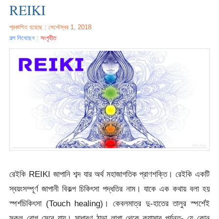
REIKI
প্রকাশিত হয়েছে : সেপ্টেম্বর 1, 2018
গল্প লিখেছেন :
সংগৃহীত
রেইকি REIKI জাপানি শব্দ যার অর্থ মহাজাগতিক প্রাণশক্তি। রেইকি একটি
স্বয়ংসম্পূর্ণ জাপানী বিকল্প চিকিৎসা পদ্ধতির নাম। যাকে এক কথায় বলা হয়
স্পর্শচিকিৎসা (Touch healing)। কেবলমাত্র দু-হাতের তালুর স্পর্শেই
সকল রোগ সেরে যায়। সাধারণ ঠান্ডা লাগা থেকে ক্যান্সার পর্যন্ত- যে কোন