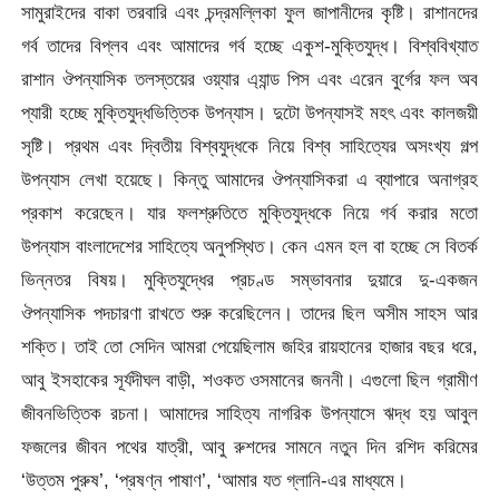
সামুরাইদের বাকা তরবারি এবং চন্দ্রমল্লিকা ফুল জাপানীদের কৃষ্টি। রাশানদের
গর্ব তাদের বিপ্লব এবং আমাদের গর্ব হচ্ছে একুশ-মুক্তিযুদ্ধ। বিশ্ববিখ্যাত
রাশান ঔপন্যাসিক তলস্তয়ের ওয়্যার এ্যান্ড পিস এবং এরেন বুর্গের ফল অব
প্যারী হচ্ছে মুক্তিযুদ্ধভিত্তিক উপন্যাস। দুটো উপন্যাসই মহৎ এবং কালজয়ী
সৃষ্টি। প্রথম এবং দ্বিতীয় বিশ্বযুদ্ধকে নিয়ে বিশ্ব সাহিত্যের অসংখ্য গল্প
উপন্যাস লেখা হয়েছে। কিন্তু আমাদের ঔপন্যাসিকরা এ ব্যাপারে অনাগ্রহ
প্রকাশ করেছেন। যার ফলশ্রুতিতে মুক্তিযুদ্ধকে নিয়ে গর্ব করার মতো
উপন্যাস বাংলাদেশের সাহিত্যে অনুপস্থিত। কেন এমন হল বা হচ্ছে সে বিতর্ক
ভিন্নতর বিষয়। মুক্তিযুদ্ধের প্রচণ্ড সম্ভাবনার দুয়ারে দু-একজন
ঔপন্যাসিক পদচারণা রাখতে শুরু করেছিলেন। তাদের ছিল অসীম সাহস আর
শক্তি। তাই তো সেদিন আমরা পেয়েছিলাম জহির রায়হানের হাজার বছর ধরে,
আবু ইসহাকের সূর্যদীঘল বাড়ী, শওকত ওসমানের জননী। এগুলো ছিল গ্রামীণ
জীবনভিত্তিক রচনা। আমাদের সাহিত্য নাগরিক উপন্যাসে ঋদ্ধ হয় আবুল
ফজলের জীবন পথের যাত্রী, আবু রুশদের সামনে নতুন দিন রশিদ করিমের
‘উত্তম পুরুষ’, ‘প্রষণ্ন পাষাণ’, ‘আমার যত গ্লানি-এর মাধ্যমে।