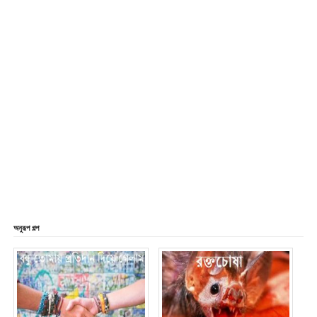
অনুরূপ গল্প