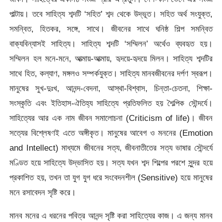
পাল্টায়। তবে সাহিত্য শব্দটি ‘সহিত’ শব্দ থেকে উদ্ভূত। সহিত অর্থ সংযুক্ত,
সমন্বিত, হিতকর, সঙ্গে, সাথে। জীবনের সাথে ঘনিষ্ঠ শিল্প সমন্বিত
বাক্যবিন্যাসই সাহিত্য। সাহিত্য শব্দটি ‘সম্মিলন’ অর্থেও ব্যবহৃত হয়।
সম্মিলন হল মনে-মনে, আত্মায়-আত্মায়, হৃদয়ে-হৃদয়ে মিলন। সাহিত্য শব্দটির
সাথে হিত, কল্যাণ, মঙ্গলও সম্পর্কযুক্ত। সাহিত্য মানবজীবনের দর্পণ স্বরূপ।
মানুষের সুখ-দুঃখ, আনন্দ-বেদনা, আস্থা-বিশ্বাস, চিন্তা-চেতনা, শিক্ষা-
সংস্কৃতি এবং ইতিহাস-ঐতিহ্য সাহিত্যে প্রতিফলিত হয় শৈল্পিক সৌন্দর্যে।
সাহিত্যের আর এক নাম জীবন সমালোচনা (Criticism of life)। জীবন
সত্যের বিশ্লেষণই এতে অঙ্গীকৃত। মানুষের আবেগ ও মননের (Emotion
and Intellect) মাধ্যমে জীবনের সত্য, জীবনাতীতের সত্য ভাষার সৌন্দর্যে
মণ্ডিত হয়ে সাহিত্যে উদ্ভাসিত হয়। সত্য যখন শব্দ শিল্পের পরশে সুন্দর হয়ে
প্রকাশিত হয়, তখন তা যুগ যুগ ধরে সংবেদনশীল (Sensitive) হয়ে মানুষের
মনে রসাবেদন সৃষ্টি করে।
মানব মনের এ ধরনের পবিত্র আনন্দ সৃষ্টি করা সাহিত্যের কাজ। এ জন্য মানব