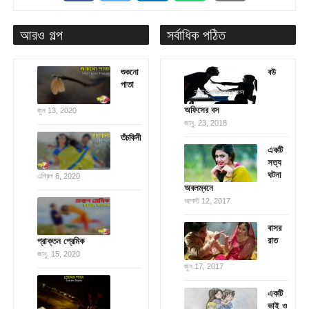
আরও গল্প
সর্বাধিক পঠিত
শুকনো
বউ
পাতা
অফিসের বস
জুন 13, 2020
জানু. 23, 2018
তঁচকিনী
একটি
সত্য
ঘটনা
এপ্রিল 6, 2020
অবলম্বনে
আগস্ট 12, 2017
বাসর
রাত
প্রাক্তন প্রেমিক
জানু. 15, 2020
জুন 17, 2017
একটি
ভাই ও