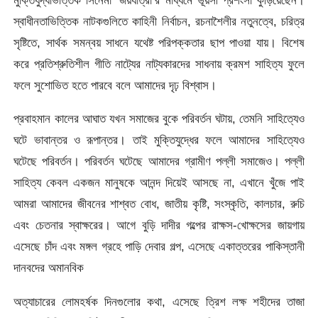
মুক্তিযুদ্ধভিত্তিক সিনেমা ‘জয়যাত্রা’র মাধ্যমে ভূয়সী প্রশংসা কুড়িয়েছেন।
স্বাধীনতাভিত্তিক নাটকগুলিতে কাহিনী নির্বাচন, রচনাশৈলীর নতুনত্বে, চরিত্র
সৃষ্টিতে, সার্থক সমন্বয় সাধনে যথেষ্ট পরিপক্কতার ছাপ পাওয়া যায়। বিশেষ
করে প্রতিশ্রুতিশীল গীতি নাট্যের নাট্যকারদের সাধনায় ক্রমশ সাহিত্য ফুলে
ফলে সুশোভিত হতে পারবে বলে আমাদের দৃঢ় বিশ্বাস।
প্রবাহমান কালের আঘাত যখন সমাজের বুকে পরিবর্তন ঘটায়, তেমনি সাহিত্যেও
ঘটে ভাবান্তর ও রূপান্তর। তাই মুক্তিযুদ্ধের ফলে আমাদের সাহিত্যেও
ঘটেছে পরিবর্তন। পরিবর্তন ঘটেছে আমাদের গ্রামীণ পল্লী সমাজেও। পল্লী
সাহিত্য কেবল একজন মানুষকে আনন্দ দিয়েই আসছে না, এখানে খুঁজে পাই
আমরা আমাদের জীবনের শাশ্বত বোধ, জাতীয় কৃষ্টি, সংস্কৃতি, কালচার, রুচি
এবং চেতনার স্বাক্ষরের। আগে বুড়ি দাদীর গল্পের রাক্ষস-খোক্ষসের জায়গায়
এসেছে চাঁদ এবং মঙ্গল গ্রহে পাড়ি দেবার গল্প, এসেছে একাত্তরের পাকিস্তানী
দানবদের অমানবিক
অত্যাচারের লোমহর্ষক দিনগুলোর কথা, এসেছে ত্রিশ লক্ষ শহীদের তাজা