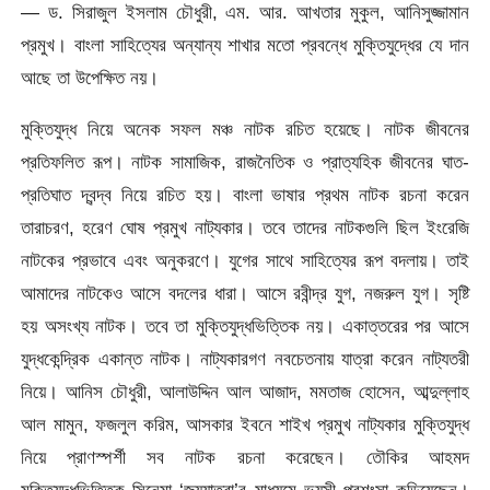
— ড. সিরাজুল ইসলাম চৌধুরী, এম. আর. আখতার মুকুল, আনিসুজ্জামান
প্রমুখ। বাংলা সাহিত্যের অন্যান্য শাখার মতো প্রবন্ধে মুক্তিযুদ্ধের যে দান
আছে তা উপেক্ষিত নয়।
মুক্তিযুদ্ধ নিয়ে অনেক সফল মঞ্চ নাটক রচিত হয়েছে। নাটক জীবনের
প্রতিফলিত রূপ। নাটক সামাজিক, রাজনৈতিক ও প্রাত্যহিক জীবনের ঘাত-
প্রতিঘাত দ্বন্দ্ব নিয়ে রচিত হয়। বাংলা ভাষার প্রথম নাটক রচনা করেন
তারাচরণ, হরেণ ঘোষ প্রমুখ নাট্যকার। তবে তাদের নাটকগুলি ছিল ইংরেজি
নাটকের প্রভাবে এবং অনুকরণে। যুগের সাথে সাহিত্যের রূপ বদলায়। তাই
আমাদের নাটকেও আসে বদলের ধারা। আসে রবীন্দ্র যুগ, নজরুল যুগ। সৃষ্টি
হয় অসংখ্য নাটক। তবে তা মুক্তিযুদ্ধভিত্তিক নয়। একাত্তরের পর আসে
যুদ্ধকেন্দ্রিক একান্ত নাটক। নাট্যকারগণ নবচেতনায় যাত্রা করেন নাট্যতরী
নিয়ে। আনিস চৌধুরী, আলাউদ্দিন আল আজাদ, মমতাজ হোসেন, আব্দুল্লাহ
আল মামুন, ফজলুল করিম, আসকার ইবনে শাইখ প্রমুখ নাট্যকার মুক্তিযুদ্ধ
নিয়ে প্রাণস্পর্শী সব নাটক রচনা করেছেন। তৌকির আহমদ