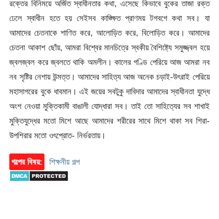
রক্তের বিনিময়ে অর্জিত স্বাধীনতার কথা, এসেছে কিভাবে বুকের তাজা রক্ত
ঢেলে স্বাধীন হতে হয় সেইসব কাঙ্ক্ষিত প্রাণময় টগবগে কথা সব। যা
আমাদের চেতনাকে শাণিত করে, আলোড়িত করে, বিলোড়িত করে। আমাদের
চেতনা আকাশ ছোঁয়, আমরা বিশ্বের মানচিত্রে স্বকীয় বৈশিষ্ট্যে সমুজ্জ্বল হয়ে
জ্বলজ্বল করে জ্বলতে থাকি অমলীন। কালের গণ্ডি পেরিয়ে আজ আমরা নব
নব সৃষ্টির নেশায় উন্মত্ত। আমাদের সাহিত্য আজ অনেক চড়াই-উৎরাই পেরিয়ে
মহাসাগরের বুকে ধাবমান। এই জয়ের সবটুকু দাবিদার আমাদের স্বাধীনতা যুদ্ধে
অংশ নেওয়া মুক্তিকামী বাঙালী যোদ্ধারা সব। তাই তো সাহিত্যের সব শাখাই
মুক্তিযুদ্ধের মতো মিশে আছে আমাদের শরীরের সাথে মিশে থাকা সব শিরা-
উপশিরার মতো ওৎপ্রোত- নির্ভরতায়।
গল্পের বিষয়:
শিক্ষনীয় গল্প