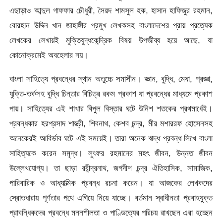
এছাড়াও আব্দুল গাফফার চৌধুরী, সৈয়দ শামসুল হক, হাসান হাফিজুর রহমান,
বোরহান উদ্দিন খান জাহাঙ্গীর প্রমুখ লেখকসহ বাংলাদেশের প্রায় প্রত্যেক
লেখকের লেখায়ই মুক্তিযুদ্ধকেন্দ্রিক বিষয় উপজীব্য হয়ে আছে, যা
কোনোক্রমেই অবহেলার নয়।
বাংলা সাহিত্যে প্রবন্ধের স্থান অতুচ্চে সমাসীন। জ্ঞান, বুদ্ধি, মেধা, প্রজ্ঞা,
যুক্তি-তর্কসহ বুদ্ধি চিন্তার বিচিত্র রকম প্রকাশ যা প্রবন্ধের মাধ্যমে প্রকাশ
পায়। সাহিত্যের এই শাখার বিপুল বিস্তার ঘটে উনিশ শতকের প্রথমার্ধেই।
প্রবন্ধকার হরপ্রসাদ শাস্ত্রী, শিবনাথ, কেশব চন্দ্র, মীর মশাররফ হোসেনসহ
অনেকেরই আবির্ভাব ঘটে এই সময়েই। তারা অনেক ঋদ্ধ প্রবন্ধ লিখে বাংলা
সাহিত্যকে করেন সমৃদ্ধ। লুৎফর রহমানের মহৎ জীবন, উন্নত জীবন
উল্লেখযোগ্য। তা ছাড়া রবীন্দ্রনাথ, জগদীশ চন্দ্র ঐতিহাসিক, সামাজিক,
পারিবারিক ও আধ্যাত্মিক প্রবন্ধ রচনা করেন। যা আজকের লেখকদের
স্রোতধারায় পূর্ণতার পথে এগিয়ে নিয়ে যাচ্ছে। বর্তমান স্বাধীনতা প্রবাহযুক্ত
প্রাবন্ধিকদের প্রবন্ধে মননশীলতা ও পাণ্ডিত্যের পরিচয় রাখছেন এরা হচ্ছেন