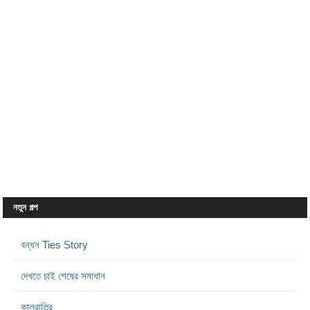
নতুন গল্প
বন্ধন Ties Story
দেখতে চাই শেষের সমাধান
কালরাত্রি