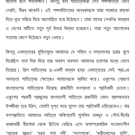
জানালা ছিল পশ্চিমাঙ্গনে। কিন্তু কবি সাহিত্যিকরা সেই পক্ষপাতিত্ব মেনে
নেয়নি, নীরব থাকেনি। এই পক্ষপাতিত্বের অন্ধকারকে তারা সজোরে ধাক্কা
দিয়ে দূরে সরিয়ে দিয়ে আলোড়িত হয়ে উঠেছেন। তারা তাদের লেখনির মাধ্যমে
এ দেশের মাটিতে নতুন সূর্য উদয়ে উদ্যত হয়েছেন। তারা নতুন আলোকের
সত্তায় জেগে উঠেছেন নতুন ভোরে।
কিন্তু একাত্তরের মুক্তিযুদ্ধ আমাদের যে শক্তি ও সম্ভাবনার দুয়ার খুলে
দিয়েছিল নানা দিক দিয়ে তার অকাল অবসান আমাদের হতাশার মধ্যে ফেলে
দিয়েছে। শিল্প সাহিত্যের দু-একটি মাধ্যম ছাড়া একাত্তরের সেই প্রচণ্ড
অসাড়তা সাহিত্যের ক্ষেত্রেও আমাদেরকে ব্যথিত করে। একুশের প্রেরণা
বাংলাদেশের সাহিত্যকে দিয়েছে রাজনীতি মনস্কতা ও প্রতিবাদী চেতনা।
একুশের পরবর্তী প্রজন্মের বাংলাদেশী সাহিত্যে রাজনীতি যেমন ব্যাপকভাবে
উপজীব্য হয়ে উঠল, তেমনি দৃপ্ত করে তুলল তার প্রতিবাদী চরিত্রকেও। যার
ফলশ্রুতিতে আমাদের সাহিত্য পাকিস্তানী মুসলিম তমদ্দুন ও শৌর্য-বীর্যের
ধ্বজাধারী বীরগাথা থেকে ছিটকে বেরিয়ে এসে অসাম্প্রদায়িক সংবেদনশীল
‘আরেক ফাল্গুন’ ‘বরফ গলা নদী’, ‘সংসপ্তক’, ‘ক্রীতদাসের হাসি’,