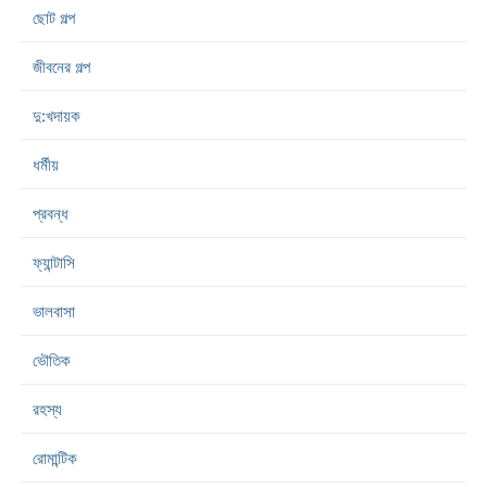
ছোট গল্প
জীবনের গল্প
দু:খদায়ক
ধর্মীয়
প্রবন্ধ
ফ্যান্টাসি
ভালবাসা
ভৌতিক
রহস্য
রোমান্টিক