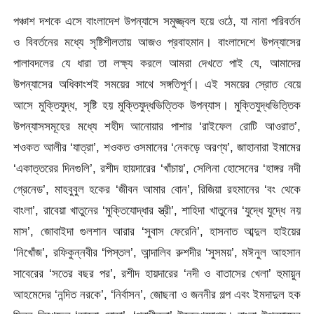
পঞ্চাশ দশকে এসে বাংলাদেশ উপন্যাসে সমুজ্জ্বল হয়ে ওঠে, যা নানা পরিবর্তন
ও বিবর্তনের মধ্যে সৃষ্টিশীলতায় আজও প্রবাহমান। বাংলাদেশে উপন্যাসের
পালাবদলের যে ধারা তা লক্ষ্য করলে আমরা দেখতে পাই যে, আমাদের
উপন্যাসের অধিকাংশই সময়ের সাথে সঙ্গতিপূর্ণ। এই সময়ের স্রোত বেয়ে
আসে মুক্তিযুদ্ধ, সৃষ্টি হয় মুক্তিযুদ্ধভিত্তিক উপন্যাস। মুক্তিযুদ্ধভিত্তিক
উপন্যাসসমূহের মধ্যে শহীদ আনোয়ার পাশার ‘রাইফেল রোটি আওরাত’,
শওকত আলীর ‘যাত্রা’, শওকত ওসমানের ‘নেকড়ে অরণ্য’, জাহানারা ইমামের
‘একাত্তরের দিনগুলি’, রশীদ হায়দারের ‘খাঁচায়’, সেলিনা হোসেনের ‘হাঙ্গর নদী
গ্রেনেড’, মাহবুবুল হকের ‘জীবন আমার বোন’, রিজিয়া রহমানের ‘বং থেকে
বাংলা’, রাবেয়া খাতুনের ‘মুক্তিযোদ্ধার স্ত্রী’, শাহিদা খাতুনের ‘যুদ্ধে যুদ্ধে নয়
মাস’, জোবাইদা গুলশান আরার ‘সুবাস ফেরেনি’, হাসনাত আব্দুল হাইয়ের
‘নিখোঁজ’, রফিকুন্নবীর ‘পিস্তল’, আন্দালিব রুশদীর ‘সুসময়’, মঈনুল আহসান
সাবেরের ‘সতের বছর পর’, রশীদ হায়দারের ‘নদী ও বাতাসের খেলা’ হুমায়ুন
আহমেদের ‘নন্দিত নরকে’, ‘নির্বাসন’, জোছনা ও জননীর গল্প এবং ইমদাদুল হক