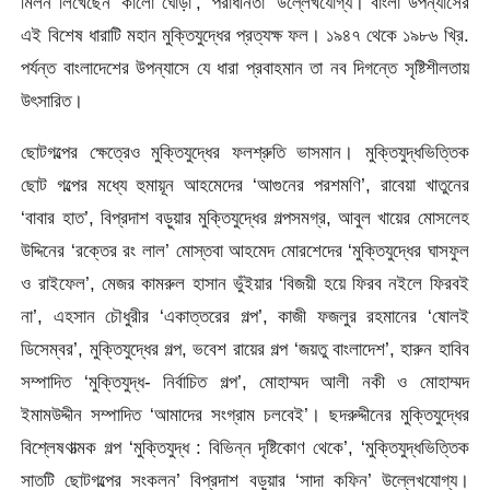
মিলন লিখেছেন ‘কালো ঘোড়া’, ‘পরাধীনতা’ উল্লেখযোগ্য। বাংলা উপন্যাসের
এই বিশেষ ধারাটি মহান মুক্তিযুদ্ধের প্রত্যক্ষ ফল। ১৯৪৭ থেকে ১৯৮৬ খ্রি.
পর্যন্ত বাংলাদেশের উপন্যাসে যে ধারা প্রবাহমান তা নব দিগন্তে সৃষ্টিশীলতায়
উৎসারিত।
ছোটগল্পের ক্ষেত্রেও মুক্তিযুদ্ধের ফলশ্রুতি ভাসমান। মুক্তিযুদ্ধভিত্তিক
ছোট গল্পের মধ্যে হুমায়ূন আহমেদের ‘আগুনের পরশমণি’, রাবেয়া খাতুনের
‘বাবার হাত’, বিপ্রদাশ বড়ুয়ার মুক্তিযুদ্ধের গল্পসমগ্র, আবুল খায়ের মোসলেহ
উদ্দিনের ‘রক্তের রং লাল’ মোস্তবা আহমেদ মোরশেদের ‘মুক্তিযুদ্ধের ঘাসফুল
ও রাইফেল’, মেজর কামরুল হাসান ভুঁইয়ার ‘বিজয়ী হয়ে ফিরব নইলে ফিরবই
না’, এহসান চৌধুরীর ‘একাত্তরের গল্প’, কাজী ফজলুর রহমানের ‘ষোলই
ডিসেম্বর’, মুক্তিযুদ্ধের গল্প, ভবেশ রায়ের গল্প ‘জয়তু বাংলাদেশ’, হারুন হাবিব
সম্পাদিত ‘মুক্তিযুদ্ধ- নির্বাচিত গল্প’, মোহাম্মদ আলী নকী ও মোহাম্মদ
ইমামউদ্দীন সম্পাদিত ‘আমাদের সংগ্রাম চলবেই’। ছদরুদ্দীনের মুক্তিযুদ্ধের
বিশ্লেষণাত্মক গল্প ‘মুক্তিযুদ্ধ : বিভিন্ন দৃষ্টিকোণ থেকে’, ‘মুক্তিযুদ্ধভিত্তিক
সাতটি ছোটগল্পের সংকলন’ বিপ্রদাশ বড়ুয়ার ‘সাদা কফিন’ উল্লেখযোগ্য।