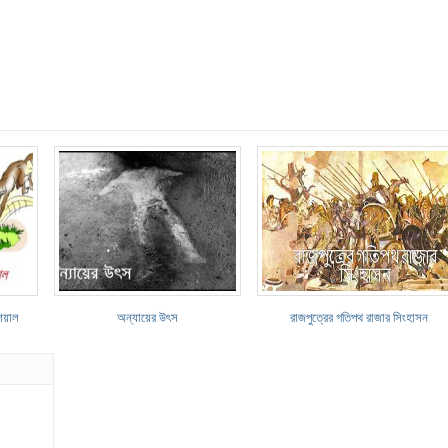
েয়াল
অন্যায়ের উৎস
রাজপুত্রের গতিপথ রাজার সিংহাসন