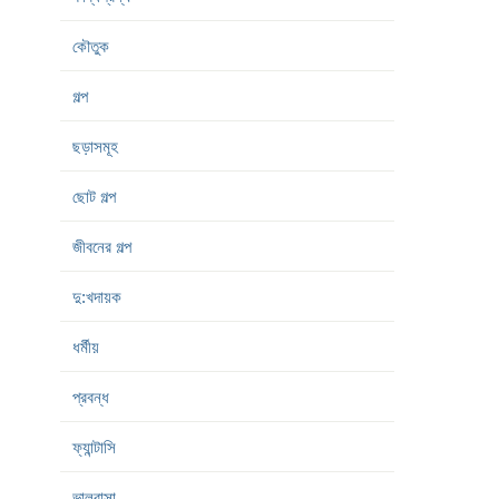
কৌতুক
গল্প
ছড়াসমূহ
ছোট গল্প
জীবনের গল্প
দু:খদায়ক
ধর্মীয়
প্রবন্ধ
ফ্যান্টাসি
ভালবাসা