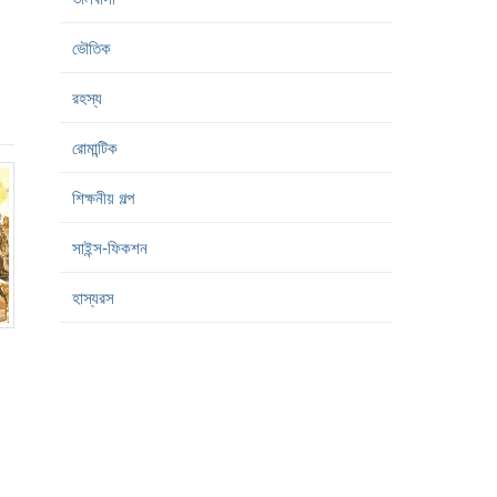
ভৌতিক
রহস্য
রোমান্টিক
শিক্ষনীয় গল্প
সাইন্স-ফিকশন
হাস্যরস