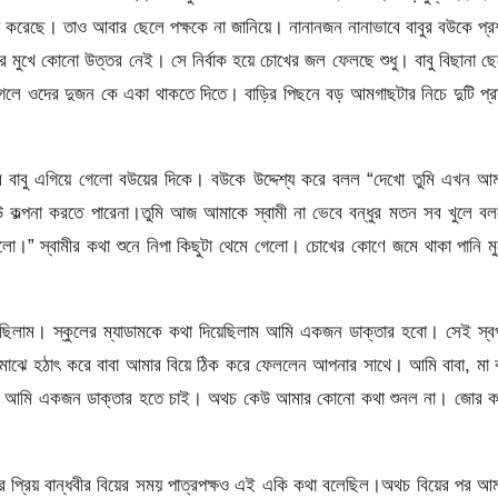
 করেছে। তাও আবার ছেলে পক্ষকে না জানিয়ে। নানানজন নানাভাবে বাবুর বউকে প্র
 মুখে কোনো উত্তর নেই। সে নির্বাক হয়ে চোখের জল ফেলছে শুধু। বাবু বিছানা ছ
লে ওদের দুজন কে একা থাকতে দিতে। বাড়ির পিছনে বড় আমগাছটার নিচে দুটি প্র
পর বাবু এগিয়ে গেলো বউয়ের দিকে। বউকে উদ্দেশ্য করে বলল “দেখো তুমি এখন আ
কেউ কল্পনা করতে পারেনা।তুমি আজ আমাকে স্বামী না ভেবে বন্ধুর মতন সব খুলে ব
ো।” স্বামীর কথা শুনে নিপা কিছুটা থেমে গেলো। চোখের কোণে জমে থাকা পানি ম
েছিলাম। স্কুলের ম্যাডামকে কথা দিয়েছিলাম আমি একজন ডাক্তার হবো। সেই স্ব
 এর মাঝে হঠাৎ করে বাবা আমার বিয়ে ঠিক করে ফেললেন আপনার সাথে। আমি বাবা, মা
া। আমি একজন ডাক্তার হতে চাই। অথচ কেউ আমার কোনো কথা শুনল না। জোর ক
ার প্রিয় বান্ধবীর বিয়ের সময় পাত্রপক্ষও এই একি কথা বলেছিল।অথচ বিয়ের পর আ