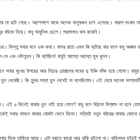
কার তা রটে গেছে। আশেপাশে থাকে অনেক মানুষজন চলে এসেছে। খারাপ সংবাদ না
বুর বউকে নিয়ে। বাবু আধুনিক ছেলে। পড়াশুনাও কম করেনি।
 ওর। কিন্তু সবার মনে এক কথা। বাসর রাতে এমন কি ঘটেছে যার ফলে বাবু অজ্ঞান 
 মনে সে এক কৌতূহল। কি ঘটেছিল! বাবুই আস্তে আস্তে মুখ খুলল।
ুনে সবার মুখের উপরের আর নিচের চোয়ালের মধ্যে দু ইঞ্চি ফাঁক হয়ে গেলো। বাবুর
ল দেখেছি। কি সুন্দর লম্বা চুল দেখেই না বলেছিলাম। এই মেয়ে অনেক ভাগ্যবত
। এই ৬ দিনেই মাথার চুল নাই হয়ে গেলে? বাবু বলে উঠলো বিশ্বাস না হলে তো
কেই সবার সামনে মাথার ঘোমটা ফেলে দিলো। সত্যিই নতুন বউয়ের মাথায় কোনো চ
থার দিকে তাকিয়ে আছে। এটা বুঝতে কারো আর বাকি রইলো না। বাড়িসুদ্ধ হইচই শ