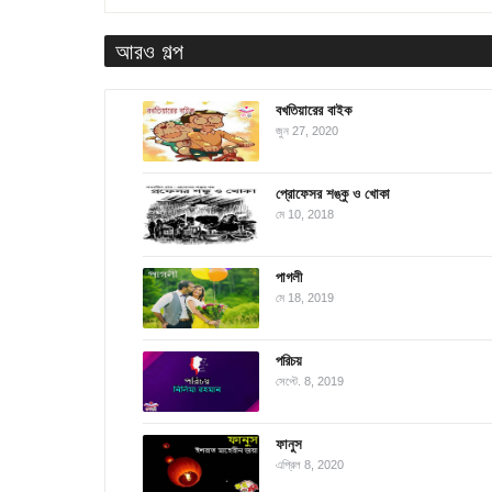
আরও গল্প
বখতিয়ারের বাইক
জুন 27, 2020
প্রোফেসর শঙ্কু ও খোকা
মে 10, 2018
পাগলী
মে 18, 2019
পরিচয়
সেপ্টে. 8, 2019
ফানুস
এপ্রিল 8, 2020