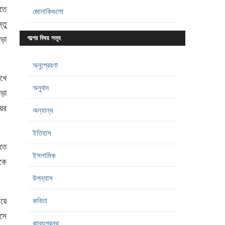
তে
জোনাকিগুলো
্তু
াড়া
গল্পের বিষয় সমূহ
অনুপ্রেরণা
েখে
অনুবাদ
াড়া
ের
অন্যান্য
ইতিহাস
হতে
ইসলামিক
কে
উপন্যাস
িয়ে
কবিতা
য়সে
কাব্যগ্রন্থ