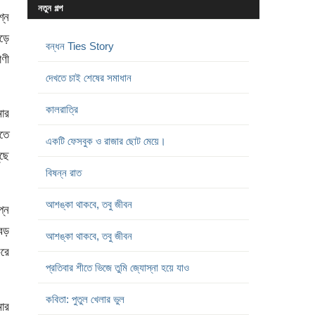
নতুন গল্প
শ্ন
েড়ে
বন্ধন Ties Story
াণী
দেখতে চাই শেষের সমাধান
কালরাত্রি
মার
লতে
একটি ফেসবুক ও রাজার ছোট মেয়ে।
ুছে
বিষন্ন রাত
আশঙ্কা থাকবে, তবু জীবন
প্ন
 বড়
আশঙ্কা থাকবে, তবু জীবন
রে
প্রতিবার শীতে ভিজে তুমি জ্যোস্না হয়ে যাও
কবিতা: পুতুল খেলার ভুল
মার