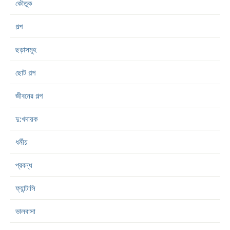
কৌতুক
গল্প
ছড়াসমূহ
ছোট গল্প
জীবনের গল্প
দু:খদায়ক
ধর্মীয়
প্রবন্ধ
ফ্যান্টাসি
ভালবাসা