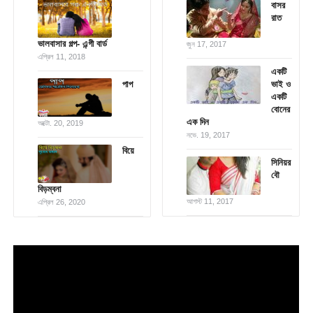
বাসর
রাত
ভালবাসার গল্প- এন্গী বার্ড
জুন 17, 2017
এপ্রিল 11, 2018
একটি
পাপ
ভাই ও
একটি
বোনের
এক দিন
অক্টো. 20, 2019
নভে. 19, 2017
বিয়ে
সিনিয়র
বৌ
বিড়ম্বনা
আগস্ট 11, 2017
এপ্রিল 26, 2020