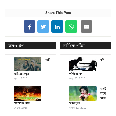
Share This Post
আরও গল্প
সর্বাধিক পঠিত
ছোট
বউ
ভাইয়ের প্রেম
অফিসের বস
জুন 4, 2018
জানু. 23, 2018
একটি
সত্য
ঘটনা
শয়তানের বাসা
অবলম্বনে
মে 16, 2018
আগস্ট 12, 2017