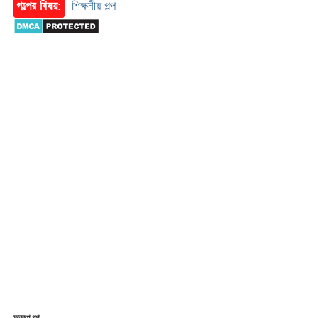
গল্পের বিষয়:
শিক্ষনীয় গল্প
অনুরূপ গল্প