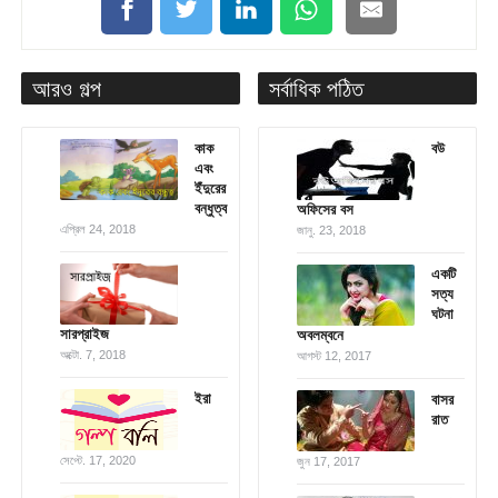
আরও গল্প
সর্বাধিক পঠিত
কাক
বউ
এবং
ইঁদুরের
বন্ধুত্ব
অফিসের বস
এপ্রিল 24, 2018
জানু. 23, 2018
একটি
সত্য
ঘটনা
সারপ্রাইজ
অবলম্বনে
অক্টো. 7, 2018
আগস্ট 12, 2017
ইরা
বাসর
রাত
সেপ্টে. 17, 2020
জুন 17, 2017