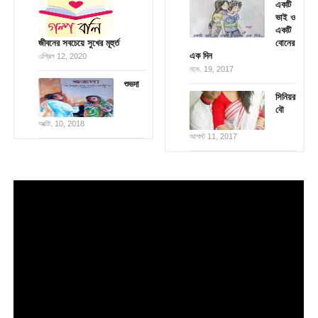
একটি
ভাই ও
একটি
জীবনের সবচেয়ে সুখের মূহুর্ত
বোনের
এক দিন
এপ্রিল 12, 2020
নভে. 19, 2017
শুভদা
সিনিয়র
বৌ
অক্টো. 10, 2018
আগস্ট 11, 2017