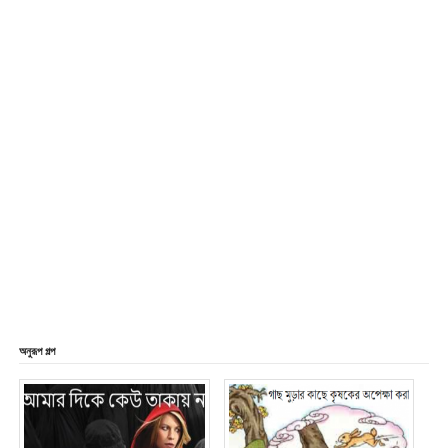
অনুরূপ গল্প