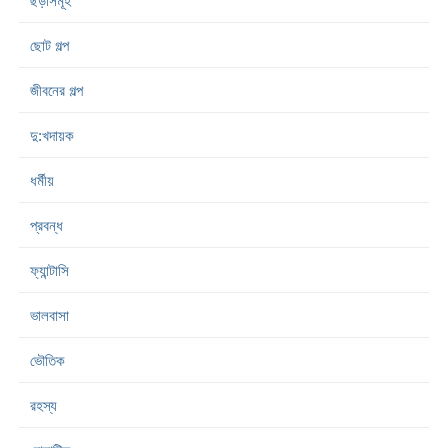
ছড়াসমূহ
ছোট গল্প
জীবনের গল্প
দু:খদায়ক
ধর্মীয়
প্রবন্ধ
ফ্যান্টাসি
ভালবাসা
ভৌতিক
রহস্য