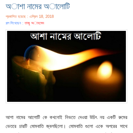
অাশা নামের অালোটি
প্রকাশিত হয়েছে : এপ্রিল 18, 2018
গল্প লিখেছেন :
তাজু অাহমেদ
আশা নামের আলোটি কে কখনোই নিভতে দেওয়া উচিৎ নয় একটি রুমের
ভেতরে চারটি মোমবাতি জ্বলছিলো। মোমবাতি গুলো একে অপরের সাথে