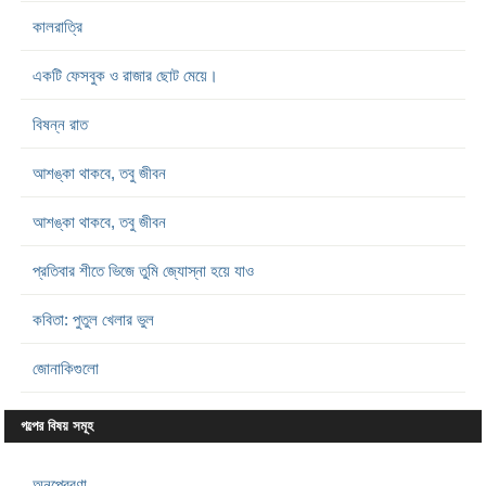
কালরাত্রি
একটি ফেসবুক ও রাজার ছোট মেয়ে।
বিষন্ন রাত
আশঙ্কা থাকবে, তবু জীবন
আশঙ্কা থাকবে, তবু জীবন
প্রতিবার শীতে ভিজে তুমি জ্যোস্না হয়ে যাও
কবিতা: পুতুল খেলার ভুল
জোনাকিগুলো
গল্পের বিষয় সমূহ
অনুপ্রেরণা