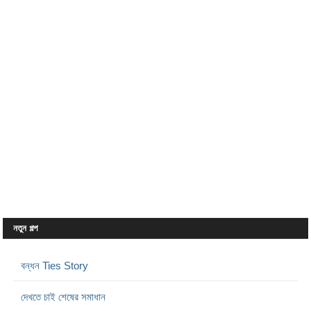
নতুন গল্প
বন্ধন Ties Story
দেখতে চাই শেষের সমাধান