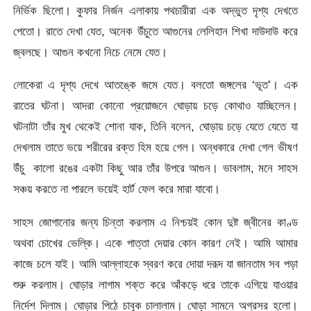
নির্ভিক ছিলো। কুফার নির্জন এলাকায় পথচারীরা এক অদ্ভুত দৃশ্য দেখতে
পেতো। রাতে দেখা যেত, অনেক উঁচুতে আগুনের লেলিহান শিখা দাউদাউ করে
জ্বলছে। আগুন কখনো নিচে নেমে যেত।
লোকেরা এ দৃশ্য দেখে আতঙ্কে জমে যেত। বলতো জঙ্গলের ‘ভূত’। এক
রাতের ঘটনা। আদরা কোনো প্রয়োজনে ঘোড়ায় চড়ে কোথাও যাচ্ছিলেন।
ঘটনাটা তাঁর মুখ থেকেই শোনা যাক, তিনি বলেন, ঘোড়ায় চড়ে যেতে যেতে যা
দেখলাম তাতে ভয়ে শরীরের রক্ত হিম হয়ে গেল। অন্ধকারে দেখা গেল ভীষণ
উঁচু কালো রঙের একটা কিছু আর তাঁর উপরে আগুন। ভাবলাম, মনে সাহস
সঞ্চয় করতে না পারলে ভয়েই হার্ট ফেল করে মারা যাবো।
সাহস জোগানোর জন্য চিন্তা করলাম এ নিশ্চয়ই কোন দুষ্ট জ্বীনের কাণ্ড
অথবা চোখের ভেল্কি। একে পাত্তা দেয়ার কোন কারণ নেই। আমি আমার
কাজে চলে যাই। আমি আল্লাহকে স্বরণ করে দোয়া দরূদ যা জানতাম সব পড়া
শুরু করলাম। ঘোড়ার লাগাম শক্ত করে আঁকড়ে ধরে তাকে এগিয়ে যাওয়ার
নির্দেশ দিলাম। ঘোড়ার পিঠে চাবুক চালালাম। ঘোড়া সামনে অগ্রসর হলো।