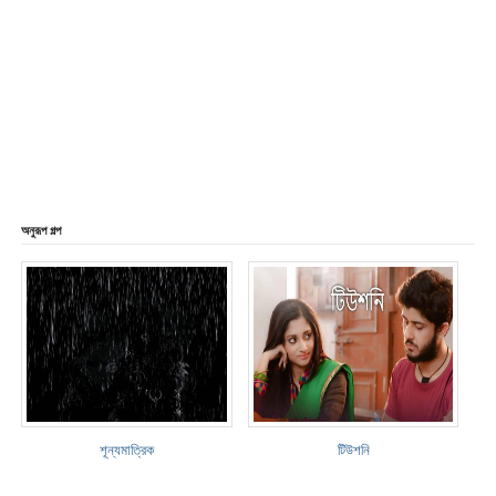
অনুরূপ গল্প
শূন্যমাত্রিক
টিউশনি