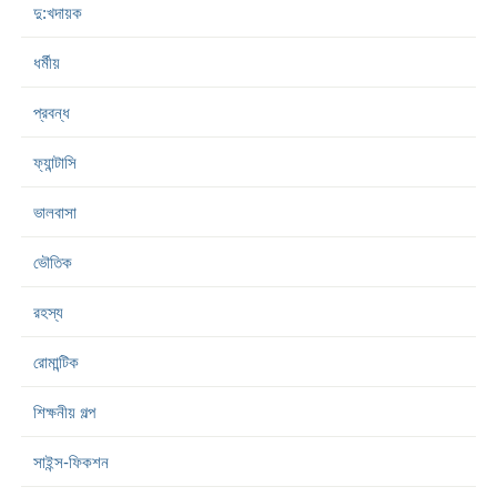
দু:খদায়ক
ধর্মীয়
প্রবন্ধ
ফ্যান্টাসি
ভালবাসা
ভৌতিক
রহস্য
রোমান্টিক
শিক্ষনীয় গল্প
সাইন্স-ফিকশন