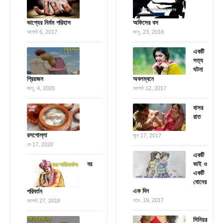
ভাগ্যের নির্মম পরিহাস
অফিসের বস
আগস্ট 6, 2017
জানু. 23, 2018
একটি
সত্য
ঘটনা
প্রিয়জন
অবলম্বনে
জানু. 4, 2020
আগস্ট 12, 2017
বাসর
রাত
রসগোল্লা
জুন 17, 2017
মে 17, 2020
একটি
বর
ভাই ও
একটি
বোনের
এক দিন
পরিবর্তন
নভে. 19, 2017
আগস্ট 27, 2018
সিনিয়র