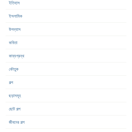
ইতিহাস
ইসলামিক
উপন্যাস
কবিতা
কাব্যগ্রন্থ
কৌতুক
গল্প
ছড়াসমূহ
ছোট গল্প
জীবনের গল্প