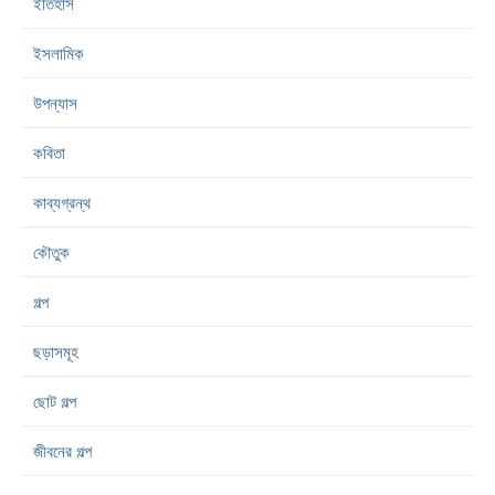
ইতিহাস
ইসলামিক
উপন্যাস
কবিতা
কাব্যগ্রন্থ
কৌতুক
গল্প
ছড়াসমূহ
ছোট গল্প
জীবনের গল্প