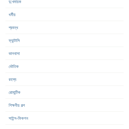
দু:খদায়ক
ধর্মীয়
প্রবন্ধ
ফ্যান্টাসি
ভালবাসা
ভৌতিক
রহস্য
রোমান্টিক
শিক্ষনীয় গল্প
সাইন্স-ফিকশন