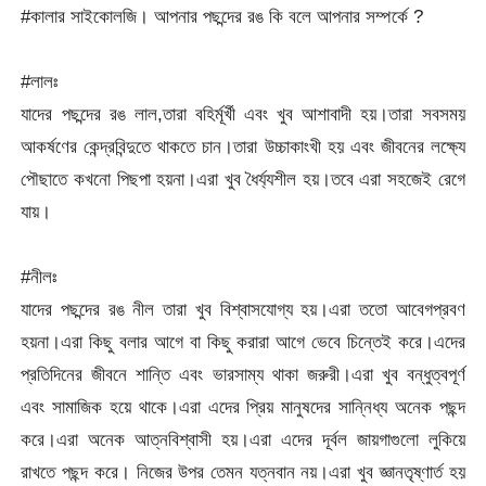
#কালার সাইকোলজি। আপনার পছন্দের রঙ কি বলে আপনার সম্পর্কে ?
#লালঃ
যাদের পছন্দের রঙ লাল,তারা বহির্মূর্খী এবং খুব আশাবাদী হয়।তারা সবসময়
আকর্ষণের কেন্দ্রবিন্দুতে থাকতে চান।তারা উচ্চাকাংখী হয় এবং জীবনের লক্ষ্যে
পৌছাতে কখনো পিছপা হয়না।এরা খুব ধৈর্য্যশীল হয়।তবে এরা সহজেই রেগে
যায়।
#নীলঃ
যাদের পছন্দের রঙ নীল তারা খুব বিশ্বাসযোগ্য হয়।এরা ততো আবেগপ্রবণ
হয়না।এরা কিছু বলার আগে বা কিছু করারা আগে ভেবে চিন্তেই করে।এদের
প্রতিদিনের জীবনে শান্তি এবং ভারসাম্য থাকা জরুরী।এরা খুব বন্ধুত্বপূর্ণ
এবং সামাজিক হয়ে থাকে।এরা এদের প্রিয় মানুষদের সান্নিধ্য অনেক পছন্দ
করে।এরা অনেক আত্নবিশ্বাসী হয়।এরা এদের দূর্বল জায়গাগুলো লুকিয়ে
রাখতে পছন্দ করে। নিজের উপর তেমন যত্নবান নয়।এরা খুব জ্ঞানতৃষ্ণার্ত হয়