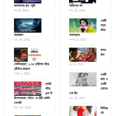
ভালবাসার গল্প- স্মৃতি
অফিসের বস
মার্চ 29, 2018
জানু. 23, 2018
একটি
সত্য
ঘটনা
মায়াজাল
অবলম্বনে
নভে. 28, 2018
আগস্ট 12, 2017
বাসর
রাত
লোটাকম্বল: ১.৩৫ ছাঁচিপান দিয়ে
জুন 17, 2017
ঠোঁটেরে রাঙালে
এপ্রিল 1, 2020
একটি
ভাই ও
হ্যারি
একটি
পটার
বোনের
এন্ড দি
এক দিন
ফিলসফারস স্টোন: যে চিঠি কেউই
নভে. 19, 2017
লেখেনি
ডিসে. 24, 2019
সিনিয়র
বৌ