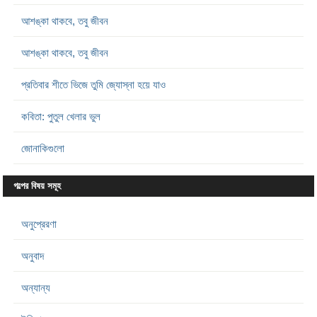
আশঙ্কা থাকবে, তবু জীবন
আশঙ্কা থাকবে, তবু জীবন
প্রতিবার শীতে ভিজে তুমি জ্যোস্না হয়ে যাও
কবিতা: পুতুল খেলার ভুল
জোনাকিগুলো
গল্পের বিষয় সমূহ
অনুপ্রেরণা
অনুবাদ
অন্যান্য