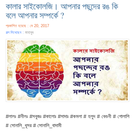
কালার সাইকোলজি। আপনার পছন্দের রঙ কি
বলে আপনার সম্পর্কে ?
প্রকাশিত হয়েছে : মে 20, 2017
গল্প লিখেছেন :
মাহাবুব
#লালঃ #নীলঃ #সবুজঃ #কালোঃ #সাদাঃ #কমলা # হলুদ # বেগুনী # গোলাপি
# সোনালি_ধূসর # সোনালি_বাদামী