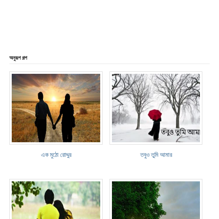
অনুরূপ গল্প
এক মুঠো রোদ্দুর
তবুও তুমি আমার