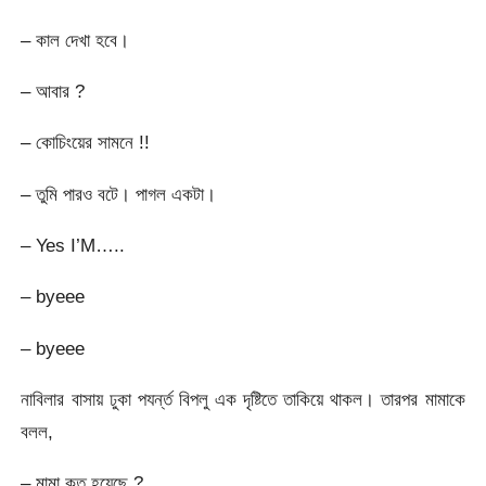
– কাল দেখা হবে।
– আবার ?
– কোচিংয়ের সামনে !!
– তুমি পারও বটে। পাগল একটা।
– Yes I’M…..
– byeee
– byeee
নাবিলার বাসায় ঢুকা পযর্ন্ত বিপলু এক দৃষ্টিতে তাকিয়ে থাকল। তারপর মামাকে
বলল,
– মামা কত হয়েছে ?