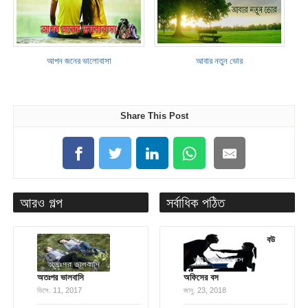
আপন জনের ভালোবাসা
আবার নতুন ভোর
Share This Post
আরও গল্প
সর্বাধিক পঠিত
বউ
অতঃপর ভালবাসি
অফিসের বস
ডিসে. 11, 2017
জানু. 23, 2018