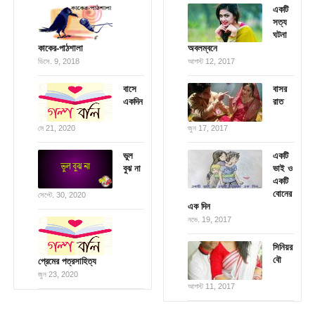
একটি
সত্য
ঘটনা
কাকের-পাঠশালা
অবলম্বনে
ডিসে. 9, 2018
আগস্ট 12, 2017
বাসে
বাসর
একদিন
রাত
মে 21, 2020
জুন 17, 2017
ভুল
একটি
বুঝ না
ভাই ও
একটি
বোনের
সেপ্টে. 30, 2020
এক দিন
নভে. 19, 2017
সিনিয়র
বৌ
প্রেমের পত্রসাহিত্য
জুন 23, 2020
আগস্ট 11, 2017