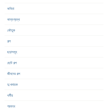
কবিতা
কাব্যগ্রন্থ
কৌতুক
গল্প
ছড়াসমূহ
ছোট গল্প
জীবনের গল্প
দু:খদায়ক
ধর্মীয়
প্রবন্ধ