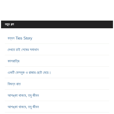
নতুন গল্প
বন্ধন Ties Story
দেখতে চাই শেষের সমাধান
কালরাত্রি
একটি ফেসবুক ও রাজার ছোট মেয়ে।
বিষন্ন রাত
আশঙ্কা থাকবে, তবু জীবন
আশঙ্কা থাকবে, তবু জীবন