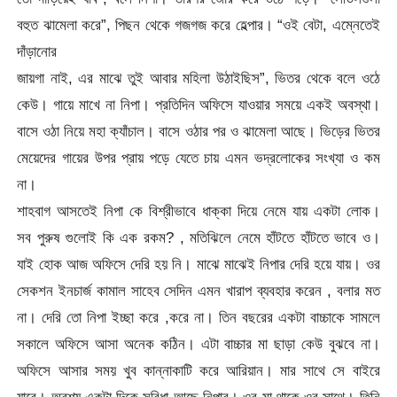
বহুত ঝামেলা করে”, পিছন থেকে গজগজ করে হেল্পার। “ওই বেটা, এম্নেতেই
দাঁড়ানোর
জায়গা নাই, এর মাঝে তুই আবার মহিলা উঠাইছিস”, ভিতর থেকে বলে ওঠে
কেউ। গায়ে মাখে না নিপা। প্রতিদিন অফিসে যাওয়ার সময়ে একই অবস্থা।
বাসে ওঠা নিয়ে মহা ক্যাঁচাল। বাসে ওঠার পর ও ঝামেলা আছে। ভিড়ের ভিতর
মেয়েদের গায়ের উপর প্রায় পড়ে যেতে চায় এমন ভদ্রলোকের সংখ্যা ও কম
না।
শাহবাগ আসতেই নিপা কে বিশ্রীভাবে ধাক্কা দিয়ে নেমে যায় একটা লোক।
সব পুরুষ গুলোই কি এক রকম? , মতিঝিলে নেমে হাঁটতে হাঁটতে ভাবে ও।
যাই হোক আজ অফিসে দেরি হয় নি। মাঝে মাঝেই নিপার দেরি হয়ে যায়। ওর
সেকশন ইনচার্জ কামাল সাহেব সেদিন এমন খারাপ ব্যবহার করেন , বলার মত
না। দেরি তো নিপা ইচ্ছা করে ,করে না। তিন বছরের একটা বাচ্চাকে সামলে
সকালে অফিসে আসা অনেক কঠিন। এটা বাচ্চার মা ছাড়া কেউ বুঝবে না।
অফিসে আসার সময় খুব কান্নাকাটি করে আরিয়ান। মার সাথে সে বাইরে
যাবে। অবশ্য একটা দিকে সুবিধা আছে নিপার। ওর মা থাকে ওর সাথে। তিনি