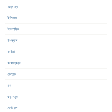
অন্যান্য
ইতিহাস
ইসলামিক
উপন্যাস
কবিতা
কাব্যগ্রন্থ
কৌতুক
গল্প
ছড়াসমূহ
ছোট গল্প