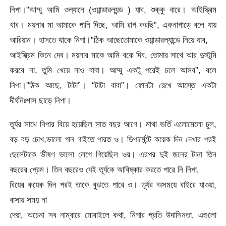
নিপা।”আম্মু আমি ওল্যানে (ওয়ান্ডারল্যন্ড ) যাব, শুক্কু বারে। আইস্ক্রিম
খাব। ময়নার মা আমাকে পানি দিছে, আমি রাগ করছি”, একনাগাড়ে বলে যায়
আরিয়ান। হাসতে থাকে নিপা।”ঠিক আছেতোমাকে ওয়ান্ডারল্যান্ডে নিয়ে যাব,
আইস্ক্রিম কিনে দেব। ময়নার মাকে আমি বকে দিব, তোমার সাথে আর দুস্টুমি
করবে না, তুমি খেয়ে নাও বাবা। আম্মু একটু পরেই চলে আসব”, বলে
নিপা।”ঠিক আছে, টাটা”। “টাটা বাবা”। ফোনটা রেখে আস্তে একটা
দীর্ঘনিঃশাস ছাড়ে নিপা।
তূর্যর সাথে নিপার বিয়ে হয়েছিল সাত বছর আগে। মাথা ভর্তি এলোমেলো চুল,
বড় বড় চোখ,ভালো গান গাইতে পারত ও। ডিপার্মেন্টে কয়েক দিন দেখার পরই
ছেলেটাকে ভীষণ ভালো লেগে গিয়েছিল ওর। এরপর দুই জনের টানা তিন
বছরের প্রেম। তিন বছরেও যেই তূর্যকে আবিষ্কার করতে পারে নি নিপা,
বিয়ের কয়েক দিন পরই তাকে বুঝতে পারে ও। তূর্যর অসময়ে বাইরে যাওয়া,
বাসায় সময় না
দেয়া, অচেনা সব নাম্বারে মোবাইলে কথা, নিপার প্রতি উদাসিনতা, এগুলো