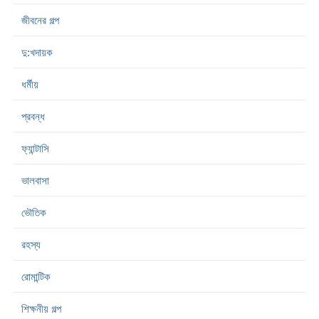
জীবনের গল্প
দু:খদায়ক
ধর্মীয়
প্রবন্ধ
ফ্যান্টাসি
ভালবাসা
ভৌতিক
রহস্য
রোমান্টিক
শিক্ষনীয় গল্প