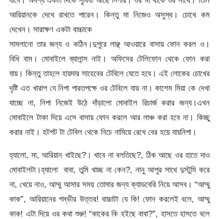
আরিয়ানকে দেখে রাখতে পারেন। কিন্তু মা নিজেও অসুস্থ। চোখে কম
দেখেন। সারাক্ষণ একটা বাচ্চাকে
সামলানো তার জন্য ও কঠিন।দুপুরে লাঞ্ছ আওয়ারে বাসায় ফোন করল ও।
বিধি বাম। মোবাইলে ব্যালান্স নাই। অফিসের টেলিফোন থেকে ফোন করা
যায়। কিন্তু তাহলে হায়দার সাহেবের টেবিলে যেতে হবে। এই লোকের চোখের
দৃষ্টি এত খারাপ যে নিপা পারতপক্ষে ওর টেবিলে যায় না। কাশেম মিয়া কে দেখা
যাচ্ছে না, নিপা নিজেই উঠে দাঁড়ালো মোবাইল রিচার্জ করার জন্য।এখন
মোবাইলে টাকা দিয়ে এসে বাসায় ফোন করলে আর লাঞ্চ করা হবে না। কিচ্ছু
করার নাই। হটপট টা টেবিল থেকে নিচে নামিয়ে রেখে বের হয়ে যায়নিপা।
হ্যালো, মা, আরিয়ান খাইছে?। খাবে না বলতিছে?, ঠিক আছে ওর হাতে দাও
মোবাইলটা।হ্যালো বাবা, তুমি খাচ্ছ না কেন?, নানু আপুর সাথে দুস্টুমি করে
না, খেয়ে নাও, আম্মু আসার সময় তোমার জন্য ক্যাডবেরি নিয়ে আসব। “আম্মু
কাক”, আরিয়ানের গম্ভীর উত্তর! বাচ্চাটা যে কি! ফোন করলেই বলে, আম্মু
কাক! এটা দিয়ে ওর কথা শুরু! “কাকের কি হইছে বাবা?”, হাসতে হাসতে বলে