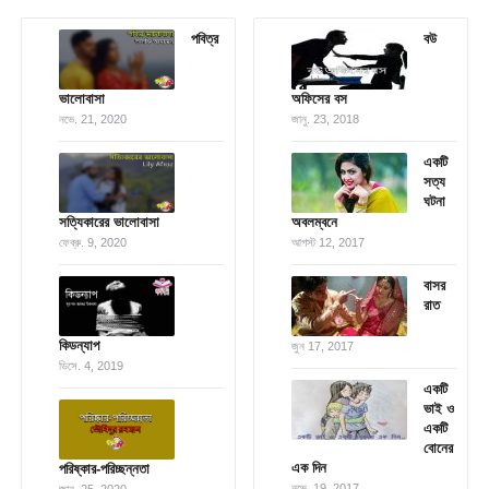
পবিত্র
বউ
ভালোবাসা
অফিসের বস
নভে. 21, 2020
জানু. 23, 2018
একটি
সত্য
ঘটনা
সত্যিকারের ভালোবাসা
অবলম্বনে
ফেব্রু. 9, 2020
আগস্ট 12, 2017
বাসর
রাত
কিডন্যাপ
জুন 17, 2017
ডিসে. 4, 2019
একটি
ভাই ও
একটি
বোনের
এক দিন
পরিষ্কার-পরিচ্ছন্নতা
নভে. 19, 2017
জানু. 25, 2020