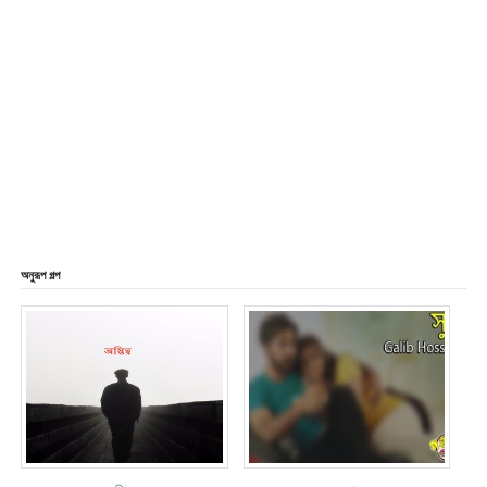
অনুরূপ গল্প