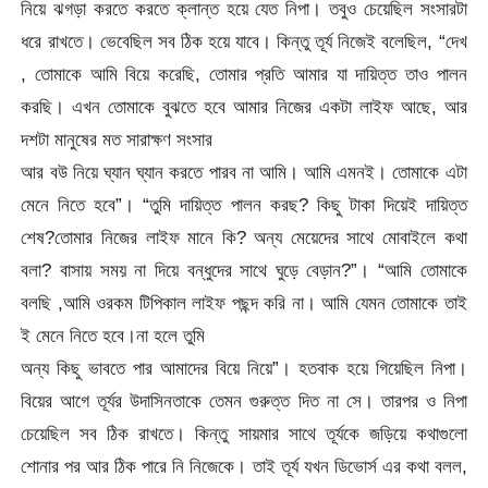
নিয়ে ঝগড়া করতে করতে ক্লান্ত হয়ে যেত নিপা। তবুও চেয়েছিল সংসারটা
ধরে রাখতে। ভেবেছিল সব ঠিক হয়ে যাবে। কিন্তু তূর্য নিজেই বলেছিল, “দেখ
, তোমাকে আমি বিয়ে করেছি, তোমার প্রতি আমার যা দায়িত্ত তাও পালন
করছি। এখন তোমাকে বুঝতে হবে আমার নিজের একটা লাইফ আছে, আর
দশটা মানুষের মত সারাক্ষণ সংসার
আর বউ নিয়ে ঘ্যান ঘ্যান করতে পারব না আমি। আমি এমনই। তোমাকে এটা
মেনে নিতে হবে”। “তুমি দায়িত্ত পালন করছ? কিছু টাকা দিয়েই দায়িত্ত
শেষ?তোমার নিজের লাইফ মানে কি? অন্য মেয়েদের সাথে মোবাইলে কথা
বলা? বাসায় সময় না দিয়ে বন্ধুদের সাথে ঘুড়ে বেড়ান?”। “আমি তোমাকে
বলছি ,আমি ওরকম টিপিকাল লাইফ পছন্দ করি না। আমি যেমন তোমাকে তাই
ই মেনে নিতে হবে।না হলে তুমি
অন্য কিছু ভাবতে পার আমাদের বিয়ে নিয়ে”। হতবাক হয়ে গিয়েছিল নিপা।
বিয়ের আগে তূর্যর উদাসিনতাকে তেমন গুরুত্ত দিত না সে। তারপর ও নিপা
চেয়েছিল সব ঠিক রাখতে। কিন্তু সায়মার সাথে তূর্যকে জড়িয়ে কথাগুলো
শোনার পর আর ঠিক পারে নি নিজেকে। তাই তূর্য যখন ডিভোর্স এর কথা বলল,