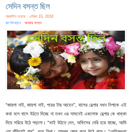
সেদিন বসন্ত ছিল
প্রকাশিত হয়েছে : এপ্রিল 15, 2018
গল্প লিখেছেন :
আবরার ফাহাদ
“জায়গা নাই, জায়গা নাই, পরের টায় আহেন”, বাসের হেল্পার যখন নিপাকে এই
কথা বলে বাসে উঠতে দিচ্ছে না তখন ওর সামনেই একলোক হেল্পার কে ধাক্কা
দিয়ে সরিয়ে উঠে পড়লো। “ভাই উঠতে দেন, অফিসের দেরি হয়ে যাচ্ছে, আমি
তো দাঁড়িয়েই যাব”, বলে নিপা। তারপর জোর করে উঠে পড়ে। “লেডিসগুলা