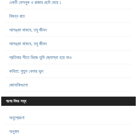
একটি ফেসবুক ও রাজার ছোট মেয়ে।
বিষন্ন রাত
আশঙ্কা থাকবে, তবু জীবন
আশঙ্কা থাকবে, তবু জীবন
প্রতিবার শীতে ভিজে তুমি জ্যোস্না হয়ে যাও
কবিতা: পুতুল খেলার ভুল
জোনাকিগুলো
গল্পের বিষয় সমূহ
অনুপ্রেরণা
অনুবাদ