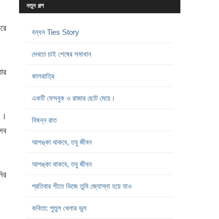
নতুন গল্প
করে
বন্ধন Ties Story
দেখতে চাই শেষের সমাধান
তার
কালরাত্রি
একটি ফেসবুক ও রাজার ছোট মেয়ে।
 ।
বিষন্ন রাত
সব
আশঙ্কা থাকবে, তবু জীবন
আশঙ্কা থাকবে, তবু জীবন
নির
প্রতিবার শীতে ভিজে তুমি জ্যোস্না হয়ে যাও
কবিতা: পুতুল খেলার ভুল