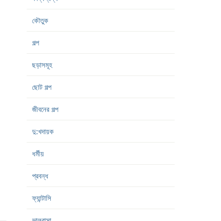
কৌতুক
গল্প
ছড়াসমূহ
ছোট গল্প
জীবনের গল্প
দু:খদায়ক
ধর্মীয়
প্রবন্ধ
ফ্যান্টাসি
ভালবাসা