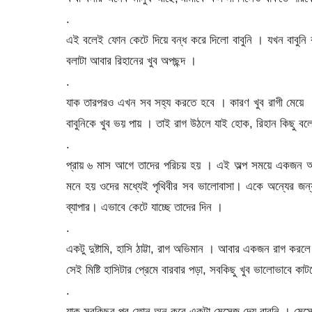
.
এই বলেই ফোন কেটে দিয়ে বন্ধ করে দিলো বাবুনি । যখন বাবুন
বলাটা আবার রিহানের খুব অপছন্দ ।
.
যাক তারপরও এখন সব সহ্য করতে হবে । কারণ খুব রাগী মেয়ে ।
বাবুনিকে খুব ভয় পায় । তাই রাগ উঠলে যাই হোক, রিহান কিছু বলেন
.
প্রায় ৬ মাস আগে তাদের পরিচয় হয় । এই অল্প সময়ে একজন আ
মনে হয় ওদের মধ্যেই পৃথিবীর সব ভালোবাসা। একে অন্যের জ
ব্যাপার। এভাবে কেটে যাচ্ছে তাদের দিন ।
.
একটু দুষ্টামি, হাসি ঠাট্টা, রাগ অভিমান । আবার একজন রাগ কর
সেই মিষ্টি হাসিটার প্রেমে বারবার পড়া, সবকিছু খুব ভালোভাবে কা
.
যাক সবকিছুর পর ফোন অন করে একটা মেসেজ দেয় বাবুনি । মেসেজ