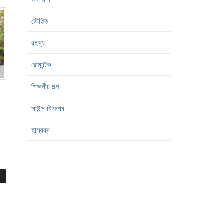
ভৌতিক
রহস্য
রোমান্টিক
শিক্ষনীয় গল্প
সাইন্স-ফিকশন
হাস্যরস