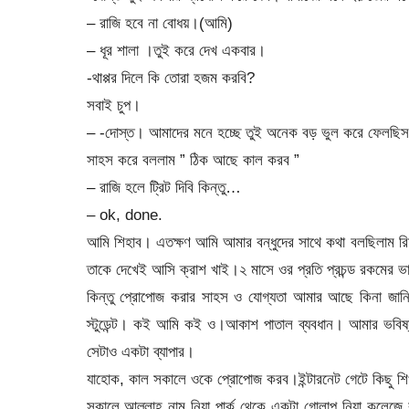
– রাজি হবে না বোধয়।(আমি)
– ধূর শালা ।তুই করে দেখ একবার।
-থাপ্পর দিলে কি তোরা হজম করবি?
সবাই চুপ।
– -দোস্ত। আমাদের মনে হচ্ছে তুই অনেক বড় ভুল করে ফেলছি
সাহস করে বললাম ” ঠিক আছে কাল করব ”
– রাজি হলে ট্রিট দিবি কিন্তু…
– ok, done.
আমি শিহাব। এতক্ষণ আমি আমার বন্ধুদের সাথে কথা বলছিলাম রি
তাকে দেখেই আসি ক্রাশ খাই।২ মাসে ওর প্রতি প্রচন্ড রকমের ভ
কিন্তু প্রোপোজ করার সাহস ও যোগ্যতা আমার আছে কিনা জানি 
স্টুডেন্ট। কই আমি কই ও।আকাশ পাতাল ব্যবধান। আমার ভবিষ
সেটাও একটা ব্যাপার।
যাহোক, কাল সকালে ওকে প্রোপোজ করব।ইন্টারনেট গেটে কিছু শিখ
সকালে আল্লাহ নাম নিয়া পার্ক থেকে একটা গোলাপ নিয়া কলেজে 