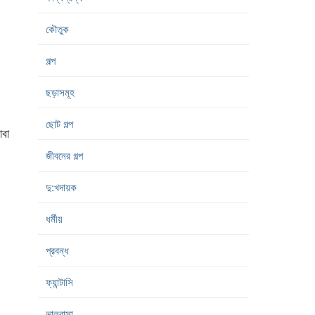
কৌতুক
গল্প
ছড়াসমূহ
ছোট গল্প
াবা
জীবনের গল্প
দু:খদায়ক
ধর্মীয়
প্রবন্ধ
ফ্যান্টাসি
ভালবাসা