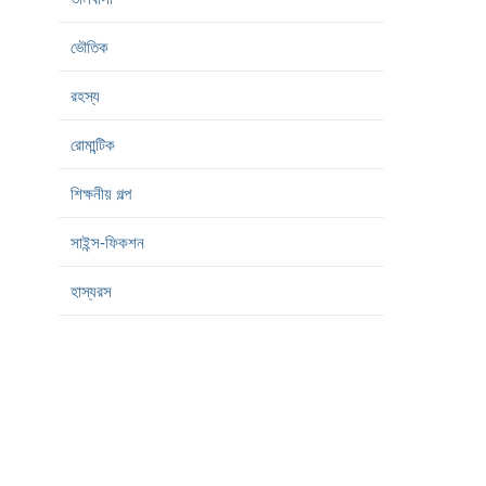
ভৌতিক
রহস্য
রোমান্টিক
শিক্ষনীয় গল্প
সাইন্স-ফিকশন
হাস্যরস