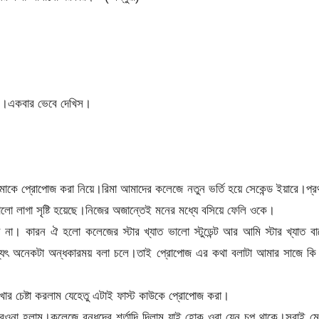
স।একবার ভেবে দেখিস।
মাকে প্রোপোজ করা নিয়ে।রিমা আমাদের কলেজে নতুন ভর্তি হয়ে সেকেন্ড ইয়ারে।প্
ালো লাগা সৃষ্টি হয়েছে।নিজের অজান্তেই মনের মধ্যে বসিয়ে ফেলি ওকে।
না। কারন ঐ হলো কলেজের স্টার খ্যাত ভালো স্টুডেন্ট আর আমি স্টার খ্যাত ব
্যৎ অনেকটা অন্ধকারময় বলা চলে।তাই প্রোপোজ এর কথা বলাটা আমার সাজে কি 
ার চেষ্টা করলাম যেহেতু এটাই ফাস্ট কাউকে প্রোপোজ করা।
রওনা হলাম।কলেজে বন্ধুদের শর্তাদি দিলাম যাই হোক ওরা যেন চুপ থাকে।সবাই ম