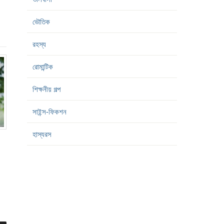
ভৌতিক
রহস্য
রোমান্টিক
শিক্ষনীয় গল্প
সাইন্স-ফিকশন
হাস্যরস