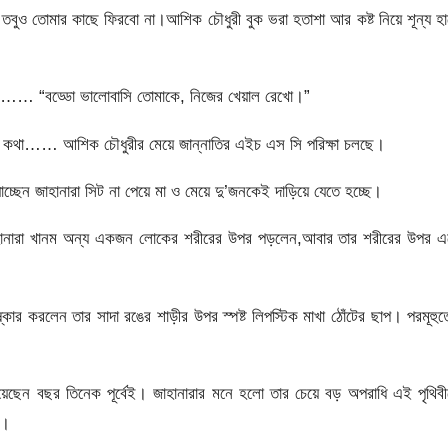
তবুও তোমার কাছে ফিরবো না।আশিক চৌধুরী বুক ভরা হতাশা আর কষ্ট নিয়ে শূন্য হ
েন…… “বড্ডো ভালোবাসি তোমাকে, নিজের খেয়াল রেখো।”
 কথা…… আশিক চৌধুরীর মেয়ে জান্নাতির এইচ এস সি পরিক্ষা চলছে।
যাচ্ছেন জাহানারা সিট না পেয়ে মা ও মেয়ে দু’জনকেই দাড়িয়ে যেতে হচ্ছে।
জাহানারা খানম অন্য একজন লোকের শরীরের উপর পড়লেন,আবার তার শরীরের উপর এ
ষ্কার করলেন তার সাদা রঙের শাড়ীর উপর স্পষ্ট লিপস্টিক মাখা ঠোঁটের ছাপ। পরমূহুর্
য়েছেন বছর তিনেক পূর্বেই। জাহানারার মনে হলো তার চেয়ে বড় অপরাধি এই পৃথিব
ি।