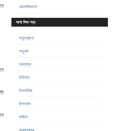
াতে
জোনাকিগুলো
গল্পের বিষয় সমূহ
অনুপ্রেরণা
অনুবাদ
অন্যান্য
সে
ইতিহাস
ইসলামিক
তেই
উপন্যাস
ীতে
কবিতা
কাব্যগ্রন্থ