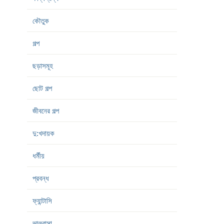
কৌতুক
গল্প
ছড়াসমূহ
ছোট গল্প
জীবনের গল্প
দু:খদায়ক
ধর্মীয়
প্রবন্ধ
ফ্যান্টাসি
ভালবাসা