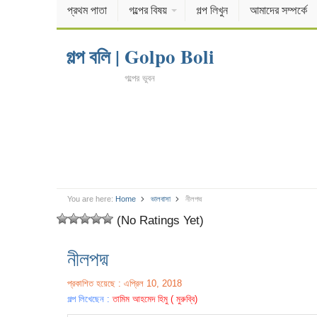
প্রথম পাতা
গল্পের বিষয়
গল্প লিখুন
আমাদের সম্পর্কে
গল্প বলি | Golpo Boli
গল্পের ভুবন
You are here:
Home
ভালবাসা
নীলপদ্ম
(No Ratings Yet)
নীলপদ্ম
প্রকাশিত হয়েছে : এপ্রিল 10, 2018
গল্প লিখেছেন :
তামিম আহমেদ হিমু ( মুরুব্বি)