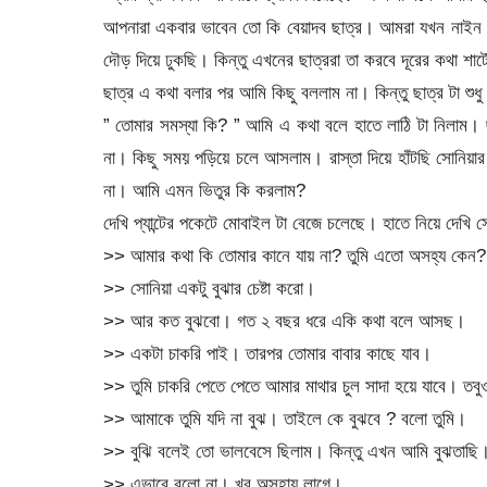
আপনারা একবার ভাবেন তো কি বেয়াদব ছাত্র। আমরা যখন নাইন ট
দৌড় দিয়ে ঢুকছি। কিন্তু এখনের ছাত্ররা তা করবে দূরের কথা শার
ছাত্র এ কথা বলার পর আমি কিছু বললাম না। কিন্তু ছাত্র টা শুধ
” তোমার সমস্যা কি? ” আমি এ কথা বলে হাতে লাঠি টা নিলাম।
না। কিছু সময় পড়িয়ে চলে আসলাম। রাস্তা দিয়ে হাঁটছি সোনিয়
না। আমি এমন ভিতুর কি করলাম?
দেখি প্যান্টের পকেটে মোবাইল টা বেজে চলেছে। হাতে নিয়ে দেখি
>> আমার কথা কি তোমার কানে যায় না? তুমি এতো অসহ্য কেন? 
>> সোনিয়া একটু বুঝার চেষ্টা করো।
>> আর কত বুঝবো। গত ২ বছর ধরে একি কথা বলে আসছ।
>> একটা চাকরি পাই। তারপর তোমার বাবার কাছে যাব।
>> তুমি চাকরি পেতে পেতে আমার মাথার চুল সাদা হয়ে যাবে। তবুও
>> আমাকে তুমি যদি না বুঝ। তাইলে কে বুঝবে ? বলো তুমি।
>> বুঝি বলেই তো ভালবেসে ছিলাম। কিন্তু এখন আমি বুঝতাছি। 
>> এভাবে বলো না। খুব অসহায় লাগে।