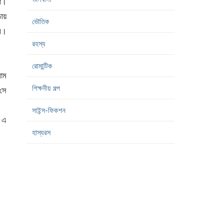
া।
চায়
ভৌতিক
ে।
রহস্য
রোমান্টিক
লাম
শিক্ষনীয় গল্প
 সে
সাইন্স-ফিকশন
া এ
হাস্যরস