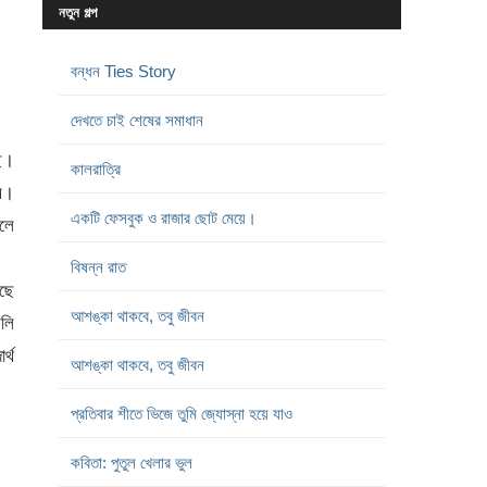
নতুন গল্প
বন্ধন Ties Story
দেখতে চাই শেষের সমাধান
ছে।
কালরাত্রি
াম।
একটি ফেসবুক ও রাজার ছোট মেয়ে।
েলে
বিষন্ন রাত
গছে
আশঙ্কা থাকবে, তবু জীবন
লি
্থ
আশঙ্কা থাকবে, তবু জীবন
প্রতিবার শীতে ভিজে তুমি জ্যোস্না হয়ে যাও
কবিতা: পুতুল খেলার ভুল