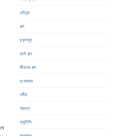
কৌতুক
গল্প
ছড়াসমূহ
ছোট গল্প
জীবনের গল্প
দু:খদায়ক
ধর্মীয়
প্রবন্ধ
ফ্যান্টাসি
িবে
ভালবাসা