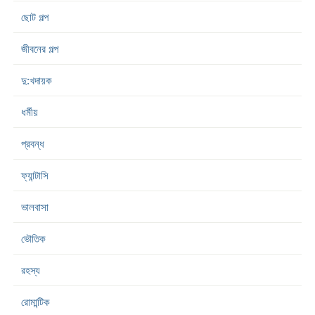
ছোট গল্প
জীবনের গল্প
দু:খদায়ক
ধর্মীয়
প্রবন্ধ
ফ্যান্টাসি
ভালবাসা
ভৌতিক
রহস্য
রোমান্টিক