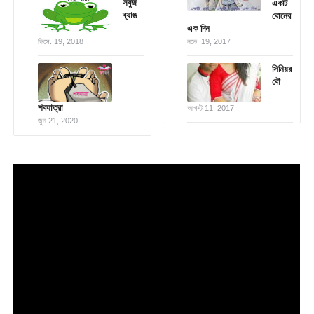
সবুজ
একটি
ব্যাঙ
বোনের
এক দিন
ডিসে. 19, 2018
নভে. 19, 2017
সিনিয়র
বৌ
শবযাত্রা
আগস্ট 11, 2017
জুন 21, 2020