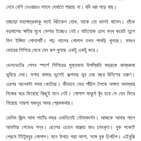
নেবে বেশি নেওয়ারও সাহস দেখাতে পারছে না। যদি ধরা পড়ে যায়।
তাছাড়া মহাপাত্রকাকু যতই খিটকেল হোক, তাকে তো ভালই বাসেন। তাঁকে
বড়মাপের ক্ষতির মুখে ফেলার ইচ্ছেও নেই। যাইহোক চোখ বন্ধ করেই তুলে
নিল ইপ্সিত গোলাপটি। গাঢ় লালের গোলাপ তখন পাপড়ি খুলছে। ফাগুন
ভোরের শিশিরে মেখে যেন রূপ খুলছে একটু একটু করে।
ভেলভেটের পেলব স্পর্শে শিশিরের মুক্তমনা উপস্থিতি শুভ্রকে কাব্যকথা
ডুবিয়ে দেয়। মশার কামড় ভুলেই কল্পনায় ডুব দেয় বছর উনিশের তরুণ।
এরপর অনেকটা সময় কেটেছে। কীভাবে ফের পাঁচিল টপকে অক্ষত অবস্থায়
নিজের ঘরে ফিরেছে কিছুই মনে নেই। গোলাপ মাধুর্যে বুঁদ হয়ে সে যেন ফিরে
গিয়েছে লায়লা মজনুর অমর প্রেমকথায়।
ডেনিম জিন্স সাদা শার্টের শুভ্র এমনিতেই সৌম্যদর্শন। আজকে আবার গালে
আফটার শেভের গন্ধ। ছেলের এহেন মাঞ্জায় মাও চমৎকৃত। বুক পকেটে
প্রেমে টইটুম্বুর গোলাপ। মনে উপচে পড়া আশা, সঙ্গে বুক ঢিপঢিপ। এইবুঝি