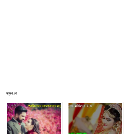
অনুরূপ গল্প