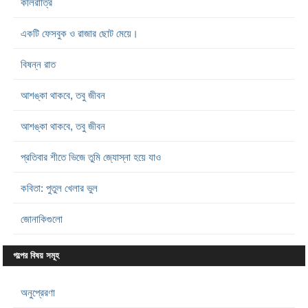
কালরাত্রি
একটি ফেসবুক ও রাজার ছোট মেয়ে।
বিষন্ন রাত
আশঙ্কা থাকবে, তবু জীবন
আশঙ্কা থাকবে, তবু জীবন
প্রতিবার শীতে ভিজে তুমি জ্যোস্না হয়ে যাও
কবিতা: পুতুল খেলার ভুল
জোনাকিগুলো
গল্পের বিষয় সমূহ
অনুপ্রেরণা