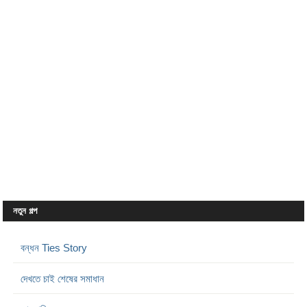
নতুন গল্প
বন্ধন Ties Story
দেখতে চাই শেষের সমাধান