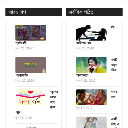
আরও গল্প
সর্বাধিক পঠিত
বউ
প্রতিবেশী
অফিসের বস
নভে. 21, 2020
জানু. 23, 2018
একটি
সত্য
ঘটনা
পথপ্রদর্শক
অবলম্বনে
ডিসে. 22, 2020
আগস্ট 12, 2017
বকুলের
বাসর
ডালে
রাত
বসে
থাকা
জুন 17, 2017
পাখি
জুন 23, 2020
একটি
ভাই ও