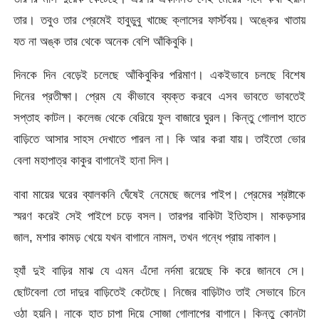
তার। তবুও তার প্রেমেই হাবুডুবু খাচ্ছে ক্লাসের ফার্স্টবয়। অঙ্কের খাতায়
যত না অঙ্ক তার থেকে অনেক বেশি আঁকিবুকি।
দিনকে দিন বেড়েই চলেছে আঁকিবুকির পরিমাণ। একইভাবে চলছে বিশেষ
দিনের প্রতীক্ষা। প্রেম যে কীভাবে ব্যক্ত করবে এসব ভাবতে ভাবতেই
সপ্তাহ কাটল। কলেজ থেকে বেরিয়ে ফুল বাজারে ঘুরল। কিন্তু গোলাপ হাতে
বাড়িতে আসার সাহস দেখাতে পারল না। কি আর করা যায়। তাইতো ভোর
বেলা মহাপাত্র কাকুর বাগানেই হানা দিল।
বাবা মায়ের ঘরের ব্যালকনি ঘেঁষেই নেমেছে জলের পাইপ। প্রেমের শ্রষ্টাকে
স্মরণ করেই সেই পাইপে চড়ে বসল। তারপর বাকিটা ইতিহাস। মাকড়সার
জাল, মশার কামড় খেয়ে যখন বাগানে নামল, তখন গন্ধে প্রায় নাকাল।
হ্যাঁ দুই বাড়ির মাঝ যে এমন এঁদো নর্দমা রয়েছে কি করে জানবে সে।
ছোটবেলা তো দাদুর বাড়িতেই কেটেছে। নিজের বাড়িটাও তাই সেভাবে চিনে
ওঠা হয়নি। নাকে হাত চাপা দিয়ে সোজা গোলাপের বাগানে। কিন্তু কোনটা