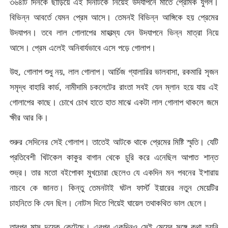
৩৬৪টি দিনকে ছাড়িয়ে এই দিনটিকে নিয়েই উদযাপনে মাতে প্রেমিক যুগল।
বিভিন্ন আবর্তে যেমন প্রেম আসে। তেমনই বিভিন্ন আঙ্গিকে হয় প্রেমের
উদযাপন। তবে লাল গোলাপের মাহাত্ম্য যেন উদযাপনে ভিন্ন মাত্রা নিয়ে
আসে। প্রেম এলেই অনিবার্যভাবে এসে পড়ে গোলাপ।
উহু, গোলাপ শুধু নয়, লাল গোলাপ। আর্চিজ গ্যালারির ভালবাসা, রকমারি সৃজন
সমৃদ্ধ বাহারি কার্ড, নামীদামি চকলেটের রাংতা সবই যেন ম্লান হয়ে যায় এই
গোলাপের কাছে। চোখে চোখ হাতে হাত মাঝে একটা লাল গোলাপ থাকলে জমে
ক্ষীর আর কি।
শুরুর সেদিনের সেই গোলাপ। তাতেই আটকে থাকে প্রেমের মিষ্টি স্মৃতি। যেটি
প্রতিবেশী খিটকেল কাকুর বাগান থেকে চুরি করে এনেছিল আপাত শান্ত
শুভ্র। তার মতো বইপোকা মুখচোরা ছেলেও যে একদিন মন পবনের ইশারায়
নাচবে কে জানত। কিন্তু তেমনটাই ঘটল ফার্স্ট ইয়ারের নতুন মেয়েটির
চাহনিতে কি যেন ছিল। নোটস দিতে গিয়েই ঘায়েল তথাকথিত ভাল ছেলে।
তারপর মাস দুয়েক কেটেছে। এরপর একদিনও সেই মেয়ের সঙ্গে কথা হয়নি