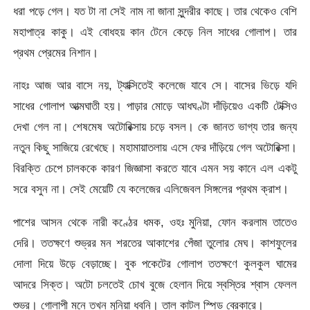
ধরা পড়ে গেল। যত টা না সেই নাম না জানা সুন্দরীর কাছে। তার থেকেও বেশি
মহাপাত্র কাকু। এই বোধহয় কান টেনে কেড়ে নিল সাধের গোলাপ। তার
প্রথম প্রেমের নিশান।
নাহঃ আজ আর বাসে নয়, ট্যাক্সিতেই কলেজে যাবে সে। বাসের ভিড়ে যদি
সাধের গোলাপ আত্মঘাতী হয়। পাড়ার মোড়ে আধঘণ্টা দাঁড়িয়েও একটি টেক্সিও
দেখা গেল না। শেষমেষ অটোরিক্সায় চড়ে বসল। কে জানত ভাগ্য তার জন্য
নতুন কিছু সাজিয়ে রেখেছে। মহামায়াতলায় এসে ফের দাঁড়িয়ে গেল অটোরিক্সা।
বিরক্তি চেপে চালককে কারণ জিজ্ঞাসা করতে যাবে এমন সয় কানে এল একটু
সরে বসুন না। সেই মেয়েটি যে কলেজের এলিজেবল সিঙ্গলের প্রথম ক্রাশ।
পাশের আসন থেকে নারী কণ্ঠের ধমক, ওহঃ মুনিয়া, ফোন করলাম তাতেও
দেরি। ততক্ষণে শুভ্রর মন শরতের আকাশের পেঁজা তুলোর মেঘ। কাশফুলের
দোলা দিয়ে উড়ে বেড়াচ্ছে। বুক পকেটের গোলাপ ততক্ষণে কুলকুল ঘামের
আদরে সিক্ত। অটো চলতেই চোখ বুজে হেলান দিয়ে স্বস্তির শ্বাস ফেলল
শুভ্র। গোলাপী মনে তখন মুনিয়া ধ্বনি। তাল কাটল স্পিড ব্রেকারে।