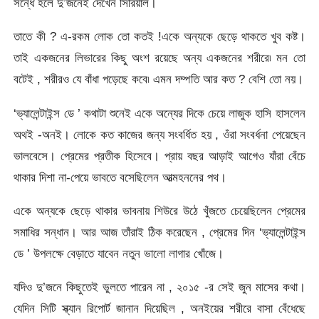
সন্ধে হলে দু’জনেই দেখেন সিরিয়াল।
তাতে কী ? এ-রকম লোক তো কতই !একে অন্যকে ছেড়ে থাকতে খুব কষ্ট।
তাই একজনের লিভারের কিছু অংশ রয়েছে অন্য একজনের শরীরে৷ মন তো
বটেই , শরীরও যে বাঁধা পড়েছে কবে৷ এমন দম্পতি আর কত ? বেশি তো নয়।
‘ভ্যালেন্টাইন্স ডে ’ কথাটা শুনেই একে অন্যের দিকে চেয়ে লাজুক হাসি হাসলেন
অথই -অনই। লোকে কত কাজের জন্য সংবর্ধিত হয় , ওঁরা সংবর্ধনা পেয়েছেন
ভালবেসে। প্রেমের প্রতীক হিসেবে। প্রায় বছর আড়াই আগেও যাঁরা বেঁচে
থাকার দিশা না-পেয়ে ভাবতে বসেছিলেন আত্মহননের পথ।
একে অন্যকে ছেড়ে থাকার ভাবনায় শিউরে উঠে খুঁজতে চেয়েছিলেন প্রেমের
সমাধির সন্ধান। আর আজ তাঁরাই ঠিক করেছেন , প্রেমের দিন ‘ভ্যালেন্টাইন্স
ডে ’ উপলক্ষে বেড়াতে যাবেন নতুন ভালো লাগার খোঁজে।
যদিও দু’জনে কিছুতেই ভুলতে পারেন না , ২০১৫ -র সেই জুন মাসের কথা।
যেদিন সিটি স্ক্যান রিপোর্ট জানান দিয়েছিল , অনইয়ের শরীরে বাসা বেঁধেছে