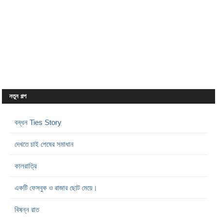
নতুন গল্প
বন্ধন Ties Story
দেখতে চাই শেষের সমাধান
কালরাত্রি
একটি ফেসবুক ও রাজার ছোট মেয়ে।
বিষন্ন রাত