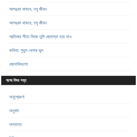
আশঙ্কা থাকবে, তবু জীবন
আশঙ্কা থাকবে, তবু জীবন
প্রতিবার শীতে ভিজে তুমি জ্যোস্না হয়ে যাও
কবিতা: পুতুল খেলার ভুল
জোনাকিগুলো
গল্পের বিষয় সমূহ
অনুপ্রেরণা
অনুবাদ
অন্যান্য