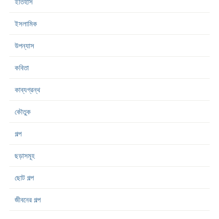
ইতিহাস
ইসলামিক
উপন্যাস
কবিতা
কাব্যগ্রন্থ
কৌতুক
গল্প
ছড়াসমূহ
ছোট গল্প
জীবনের গল্প