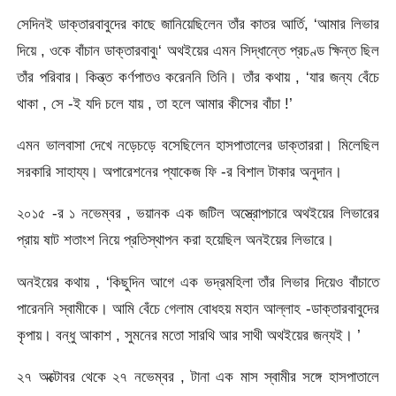
সেদিনই ডাক্তারবাবুদের কাছে জানিয়েছিলেন তাঁর কাতর আর্তি, ‘আমার লিভার
দিয়ে , ওকে বাঁচান ডাক্তারবাবু৷‘ অথইয়ের এমন সিদ্ধান্তে প্রচণ্ড ক্ষিন্ত ছিল
তাঁর পরিবার। কিন্ত্ত কর্ণপাতও করেননি তিনি। তাঁর কথায় , ‘যার জন্য বেঁচে
থাকা , সে -ই যদি চলে যায় , তা হলে আমার কীসের বাঁচা !’
এমন ভালবাসা দেখে নড়েচড়ে বসেছিলেন হাসপাতালের ডাক্তাররা। মিলেছিল
সরকারি সাহায্য। অপারেশনের প্যাকেজ ফি -র বিশাল টাকার অনুদান।
২০১৫ -র ১ নভেম্বর , ভয়ানক এক জটিল অস্ত্রোপচারে অথইয়ের লিভারের
প্রায় ষাট শতাংশ নিয়ে প্রতিস্থাপন করা হয়েছিল অনইয়ের লিভারে।
অনইয়ের কথায় , ‘কিছুদিন আগে এক ভদ্রমহিলা তাঁর লিভার দিয়েও বাঁচাতে
পারেননি স্বামীকে। আমি বেঁচে গেলাম বোধহয় মহান আল্লাহ -ডাক্তারবাবুদের
কৃপায়। বন্ধু আকাশ , সুমনের মতো সারথি আর সাথী অথইয়ের জন্যই। ’
২৭ অক্টোবর থেকে ২৭ নভেম্বর , টানা এক মাস স্বামীর সঙ্গে হাসপাতালে