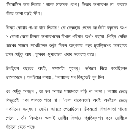
‘সিরোসিস অফ লিভার ’ নামক মারাত্মক রোগ। লিভার অপারেশন না -করালে
বাঁচার আশা বড়ই ক্ষীণ।
কিন্ত্ত কোথায় পাওয়া যাবে লিভার ! কে স্বেচ্ছায় দেবেন অর্ধেকটা যকৃতের অংশ
? কোথা থেকে মিলবে অপারেশনের বিশাল পরিমাণ অর্থ? কত্তা -গিন্নি সেদিন
চোখের সামনে দেখেছিলেন শুধুই নিকষ অন্ধকার৷ বছর চুয়াল্লিশের অনইয়ের
তখন যেটুকু আয় , ফুসকা -মুখরোচক খাবার সরবরাহ করে।
উনত্রিশ বছরের অথই, সাদামাটা গৃহবধূ। দু’জনে বিয়ে করেছিলেন
ভালোবেসে। অনইয়ের কথায় , ‘আমাদের সব কিছুতেই খুব মিল।
ওর যেটুকু অপছন্দ , তা হল আমার সময়মতো বাড়ি না আসা। আমায় ছেড়ে
কিছুতেই একা থাকতে পারে না। ’একা থাকেনওনি অথই অনইকে ছেড়ে
একদিনের জন্যও। যেদিন জানতে পেরেছিলেন ঠিকমতো লিভারদাতা পাওয়া
গেলে , তাঁর লিভারের অংশই রোগীর লিভারে প্রতিস্থাপন করে রোগীকে
বাঁচানো যেতে পারে৷