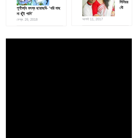
সিনিয়র
বৌ
পূর্ণদৈর্ঘ্য মৎস্য ছায়াছবি- ‘ধরি মাছ
না ছুঁই পানি’
আগস্ট 11, 2017
ফেব্রু. 26, 2018