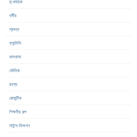
দু:খদায়ক
ধর্মীয়
প্রবন্ধ
ফ্যান্টাসি
ভালবাসা
ভৌতিক
রহস্য
রোমান্টিক
শিক্ষনীয় গল্প
সাইন্স-ফিকশন