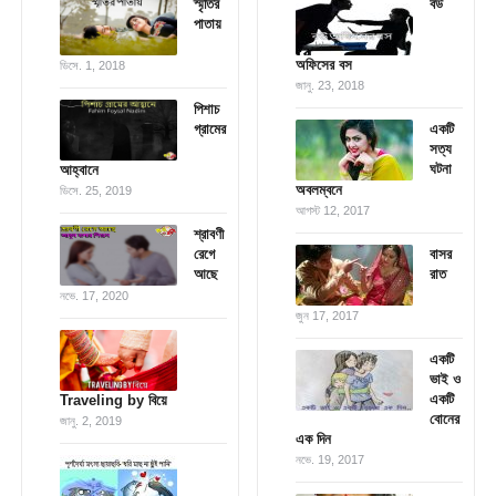
স্মৃতির
বউ
পাতায়
অফিসের বস
ডিসে. 1, 2018
জানু. 23, 2018
পিশাচ
গ্রামের
একটি
সত্য
ঘটনা
আহ্বানে
অবলম্বনে
ডিসে. 25, 2019
আগস্ট 12, 2017
শ্রাবণী
রেগে
বাসর
আছে
রাত
নভে. 17, 2020
জুন 17, 2017
একটি
ভাই ও
একটি
Traveling by বিয়ে
বোনের
জানু. 2, 2019
এক দিন
নভে. 19, 2017