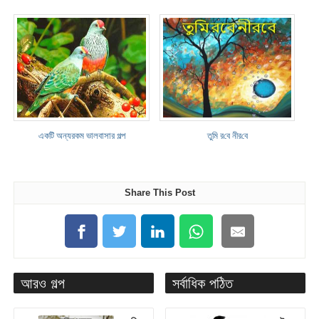
একটি অন্যরকম ভালবাসার গল্প
তু‌মি র‌বে নীর‌বে
Share This Post
আরও গল্প
সর্বাধিক পঠিত