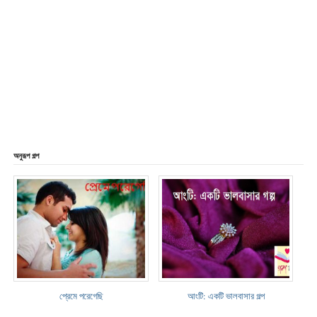
অনুরূপ গল্প
প্রেমে পরেগেছি
আংটি: একটি ভালবাসার গল্প