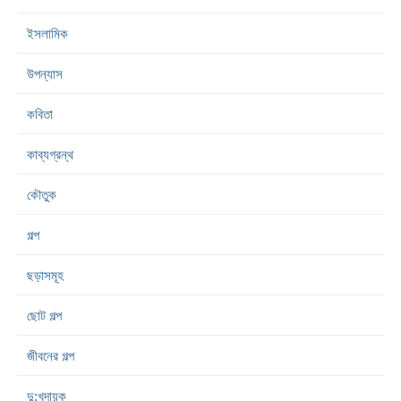
ইসলামিক
উপন্যাস
কবিতা
কাব্যগ্রন্থ
কৌতুক
গল্প
ছড়াসমূহ
ছোট গল্প
জীবনের গল্প
দু:খদায়ক