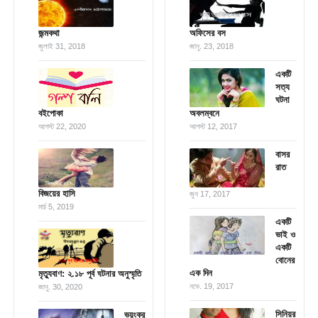
জন্মকথা
অফিসের বস
জুলাই 31, 2018
জানু. 23, 2018
একটি
সত্য
ঘটনা
বইপোকা
অবলম্বনে
আগস্ট 22, 2020
আগস্ট 12, 2017
বাসর
রাত
বিজয়ের হাসি
জুন 17, 2017
মার্চ 5, 2019
একটি
ভাই ও
একটি
বোনের
এক দিন
মৃত্যুবাণ: ২.১৮ পূর্ব ঘটনার অনুস্মৃতি
নভে. 19, 2017
জানু. 30, 2020
সিনিয়র
ভয়ংকর