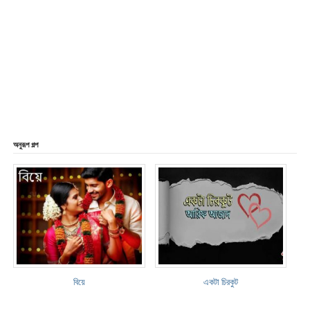
অনুরূপ গল্প
বিয়ে
একটা চিরকুট