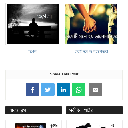
অপেক্ষা
মেয়েটি মনে হয় ভালোবাসতো
Share This Post
আরও গল্প
সর্বাধিক পঠিত
পৃথিবীর
বউ