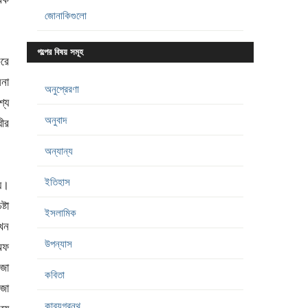
জোনাকিগুলো
গল্পের বিষয় সমূহ
করে
িনা
অনুপ্রেরণা
শ্য
অনুবাদ
ধীর
অন্যান্য
ইতিহাস
য়ে।
্টা
ইসলামিক
তখন
উপন্যাস
 অফ
িজা
কবিতা
জা
কাব্যগ্রন্থ