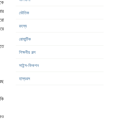
ুকে
মার
ভৌতিক
ারো
রহস্য
রে
রোমান্টিক
েতে
শিক্ষনীয় গল্প
সাইন্স-ফিকশন
হাস্যরস
রেছ
কি
জেও