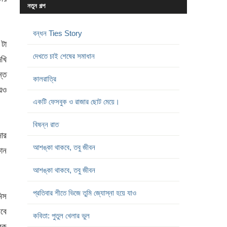
নতুন গল্প
বন্ধন Ties Story
টা
দেখতে চাই শেষের সমাধান
েখি
ন্ত
কালরাত্রি
য়েও
একটি ফেসবুক ও রাজার ছোট মেয়ে।
বিষন্ন রাত
ার
আশঙ্কা থাকবে, তবু জীবন
োন
আশঙ্কা থাকবে, তবু জীবন
প্রতিবার শীতে ভিজে তুমি জ্যোস্না হয়ে যাও
মিস
েবে
কবিতা: পুতুল খেলার ভুল
রক