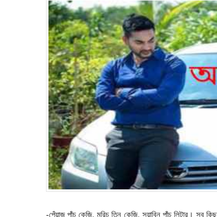
-পেঁয়াজ পাঁচ কেজি, মরিচ তিন কেজি, সয়াবিন পাঁচ লিটার। সব