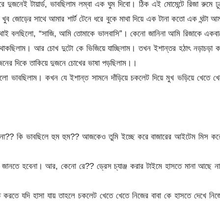
দুজনেই টায়ার্ড, ভাবছিলাম লম্বা এক ঘুম দিবো। ঠিক এই মোমেন্টে রিজা রুমে ঢ
 খুব জোড়ের সাথে আমার শার্ট টেনে ধরে বুকে মাথা দিয়ে এক টানা কতো এক ঘন্টা আ
কটা কথাই বলছিলো, “সাজি, আমি তোমাকে ভালবাসি”। কেনো জানিনা আমি রিজাকে একব
 থাকছিলাম। আর চোখ দুটো কে ভিজিয়ে যাচ্ছিলাম। তখন ইশান্তর হঠাৎ নড়াচড়া ক
দুজনের দিকে তাকিয়ে দুজনে চোখের ভাষা পড়ছিলাম।।
গুলো ভাবছিলাম। কখন যে ইশান্ত সামনে দাঁড়িয়ে চকলেট দিয়ে মুখ ভড়িয়ে খেতে খ
কেনো?? কি ভাবছিলে হুম হুম?? আজকেও তুমি ইচ্ছে করে বাজারের আইটেম মিস ক
জানতে হবেনা। আর, কেনো রে?? ড্রেস চ্যাঞ্জ করার টাইমে হাসতে মানা আছে না
তে করতে যদি হাসা যায় তাহলে চকলেট খেতে খেতে নিজের বাবা কে হাসতে দেখে নি