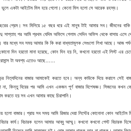
ও ভুলে একটা আইটেম মিস হয়ে গেলো। কেনো মিস হলো সে আরেক রহস্য।
রের প্রেম। সব মিলিয়ে ১৫ বছর ধরে এই মানুষ টাই আমার সব। জীবনের বাকি 
দু সাপ্তাহ পর আমি প্রথম যেদিম অফিসে গেলাম সেদিন অফিস থেকে বাসায় এসে দ
। যার মধ্যে সব সময় আমার কি কি করা বাধ্যতামূলক সেগুলো লিখা আছে। আজ পর্য
া। কোনো দিন হয়তো মানা হয়েছে, কোন দিন হয় নি, কখনো হয়তো এই লিস্ট এর চে
। রোমান্স টা অবশ্য এতেও আছে……
ঘড়ের নিত্যদিনের বাজার আমাকেই করতে হবে। অন্য কাউকে দিয়ে করালে সেই বাজ
 না, কিন্তু বিয়ের পর আমি এখন একজন পূর্ণ বাজার বিশেষজ্ঞ। সিজনের কখন ক
াম করতে হয় সব এখন আমার কাছে চিরাপানি।
বিষয় হলো বাজার। প্রায় সব সময় আমি রিজার দেয়া লিস্টের কোনোনা কোন আইটেম 
বিচার কার্য। বিচারক হলেন আমার আব্বু আম্মু। কখনো কখনো গেস্ট বিচারক হিস
ই আসামী হিসেবে আমি সাব্যস্ত হই। দোষ আমার থাকুক আর না থাকুক। আমার বিচা