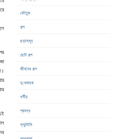
িয়ে
িয়ে
কৌতুক
গল্প
িলে
ছড়াসমূহ
পর
ছোট গল্প
িজা
জীবনের গল্প
ো।
থায়
দু:খদায়ক
রার
ধর্মীয়
প্রবন্ধ
 এই
াল
ফ্যান্টাসি
নের
ভালবাসা