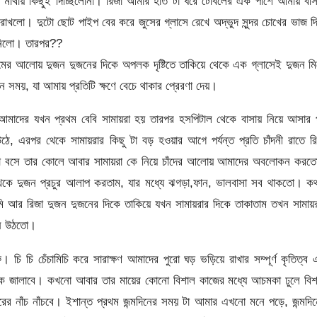
ো মাথায় কিছুই দিচ্ছিলোনা। রিজা আমার হাত টা ধরে টেবিলের এক পাশে আমায় বস
খলো। দুটো ছোট পাইপ বের করে জুসের গ্লাসে রেখে অদ্ভুদ সুন্দর চোখের ভাজ দ
ে নিলো। তারপর??
োমের আলোয় দুজন দুজনের দিকে অপলক দৃষ্টিতে তাকিয়ে থেকে এক গ্লাসেই দুজন ম
সময়, যা আমায় প্রতিটি ক্ষণে বেচে থাকার প্রেরণা দেয়।
আমাদের যখন প্রথম বেবি সামায়রা হয় তারপর হসপিটাল থেকে বাসায় নিয়ে আসার 
ঠে, এরপর থেকে সামায়রার কিছু টা বড় হওয়ার আগে পর্যন্ত প্রতি চাঁদনী রাতে র
জা বসে তার কোলে আবার সামায়রা কে নিয়ে চাঁদের আলোয় আমাদের অবলোকন করত
 থেকে দুজন প্রচুর আলাপ করতাম, যার মধ্যে ঝগড়া,ফান, ভালবাসা সব থাকতো। ক
ি আর রিজা দুজন দুজনের দিকে তাকিয়ে যখন সামায়রার দিকে তাকাতাম তখন সামায়
ষে উঠতো।
। চি চি চেঁচামিচি করে সারাক্ষণ আমাদের পুরো ঘড় ভড়িয়ে রাখার সম্পূর্ণ কৃতিত্ব
 কে জালাবে। কখনো আবার তার মায়ের কোনো বিশাল কাজের মধ্যে আচমকা ঢুলে বিশ
ের নাঁচ নাঁচবে। ইশান্ত প্রথম জন্মদিনের সময় টা আমার এখনো মনে পড়ে, জন্মদি