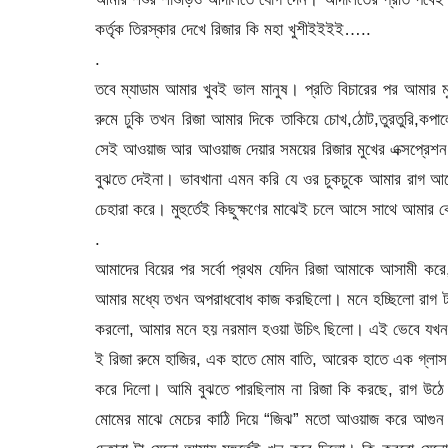
কর্তৃক তিরস্কার দেখে রিজার কি মহা খুশীইইইই…..
.
তবে ম্যাডাম আমার খুবই ভাল মানুষ। প্রতি বিচারের পর আমার মুম
রুমে ঢুকি তখন রিজা আমার দিকে তাকিয়ে চোখ,ঠোট,তুরতুরি,কপা
সেই আওয়াজ আর আওয়াজ দেয়ার সময়ের রিজার মুখের এক্সপ্রেশন 
বুঝতে দেইনা। ভাবখানা এমন করি যে ওর চুকচুকে আমার রাগ আর
চেহারা করে। মুহুর্তেই কিছুক্ষণের মাঝেই চলে আসে সাথে আমার
.
আমাদের বিয়ের পর সর্বো প্রথম যেদিন রিজা আমাকে আসামী করে
আমার মধ্যে তখন অপরাধবোধ কাজ করছিলো। মনে হচ্ছিলো রাগ টা ব
করলো, আমার মনে হয় নরমাল হওয়া উচিৎ ছিলো। এই ভেবে যখন সিদ
ই রিজা রুমে হাজির, এক হাতে মোম বাতি, আরেক হাতে এক গ্লাস
করে দিলো। আমি বুঝতে পারছিলাম না রিজা কি করছে, রাগ উঠে য
মোমের মাঝে মেচের কাঠি দিয়ে “জিঝ” মতো আওয়াজ করে আগুন 