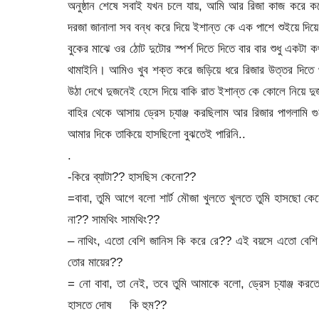
অনুষ্ঠান শেষে সবাই যখন চলে যায়, আমি আর রিজা কাজ করে করে 
দরজা জানালা সব বন্ধ করে দিয়ে ইশান্ত কে এক পাশে শুইয়ে দিয়ে
বুকের মাঝে ওর ঠোট দুটোর স্পর্শ দিতে দিতে বার বার শুধু এ
থামাইনি। আমিও খুব শক্ত করে জড়িয়ে ধরে রিজার উত্তর দিতে
উঠা দেখে দুজনেই হেসে দিয়ে বাকি রাত ইশান্ত কে কোলে নিয়ে 
বাহির থেকে আসায় ড্রেস চ্যাঞ্জ করছিলাম আর রিজার পাগলামি 
আমার দিকে তাকিয়ে হাসছিলো বুঝতেই পারিনি..
.
-কিরে ব্যাটা?? হাসছিস কেনো??
=বাবা, তুমি আগে বলো শার্ট মৌজা খুলতে খুলতে তুমি হাসছো 
না?? সামথিং সামথিং??
– নাথিং, এতো বেশি জানিস কি করে রে?? এই বয়সে এতো বেশি 
তোর মায়ের??
= নো বাবা, তা নেই, তবে তুমি আমাকে বলো, ড্রেস চ্যাঞ্জ কর
হাসতে দোষ কি হুম??