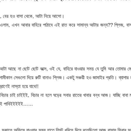
ও, বের হও বাসা থেকে, আটা নিয়ে আসো।
লাম, এখন আবার বাহিরে পাঠাবে এই রাত করে সামান্য আটার জন্য?? প্লিজ, বা
আটা আছে না ছোট ছোট বক্সে, ওই যে, বাহিরে যাওয়ার সময় যে তুমি আর তোমার ম
ীকাল সেগুলো দিয়ে রুটি বানাও প্লিজ। একটু সঞ্চয়ী হও জামাইর প্রতি। ব্যাপার 
্রাণেই নাস্তা হয়ে যাবে!!
চার চাই চাইইই, বিচার না হলে ঘড়ের সবার রাতের খাবার বন্ধ আজ। যাচ্ছি বাবা 
তি তুই পাবিইইইইই……
সকালে অফিসে যাওয়ার সময় হাতে লিস্ট ধরিয়ে দিয়ে বলেছিলো আজ বাসায় ফিরার স