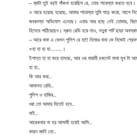
– ব্যাটা তুই বড়ই পাঁকনা হয়েছিস রে, তোর শায়েস্তা করতে হবে।
= আরে হয়েছে হয়েছে, আমার শায়েস্তা তুমি পড়ে করো, আগে নিজে
জবরদস্ত অভিযোগ এনেছে। এবার আর ছাড় নেই তোমার, বিচার শ
হিসেবে পাঠিয়েছেন। দ্রুত রেডি হয়ে নাও, নতুবা শার্ট ছাড়া অবস্
– আরে বাবা এ কেমন পুলিশ রে হা!! নিজের বাবা কে নিজেই গ্রে
=হা হা হা হা…….।
ইশান্ত হা হা করে হাসছে, আর ওর মায়াবী চকলেট মাখা মুখ টা আমা
হা হা..
কি আর করা..
আদালত রেডি..
পুলিশ ও হাজির..
ধরা তো আমায় দিতেই হবে..
যাই..
আরেকবার না হয় আসামী হয়েই আসি..
কারন জানি তো..