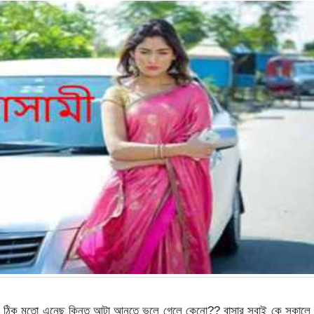
 কিছু ঠিক মতো এনেছ কিন্তু আটা আনতে ভুলে গেলে কেনো?? বাসার সবাই কে সকালে