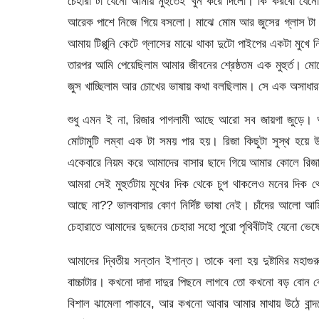
চেহারা টা যেনো আমায় মুহুর্তেই খুন করে দিলো। কি করবো যেন
আরেক পাশে নিজে গিয়ে বসলো। মাঝে মোম আর জুসের গ্লাস টা রা
আমায় টিপ্পুনি কেটে গ্লাসের মাঝে থাকা দুটো পাইপের একটা মুখ
তারপর আমি পেয়েছিলাম আমার জীবনের শ্রেষ্ঠতম এক মুহুর্ত। ম
জুস খাচ্ছিলাম আর চোখের ভাষায় কথা বলছিলাম। সে এক অসাধারন 
শুধু এমন ই না, রিজার পাগলামী আছে আরো সব জায়গা জুড়ে। 
মোটামুটি লম্বা এক টা সময় পার হয়। রিজা কিছুটা সুস্থ হয়ে উ
একেবারে নিয়ম করে আমাদের বাসার ছাদে গিয়ে আমার কোলে রি
আমরা সেই মুহুর্তটায় মুখের দিক থেকে চুপ থাকলেও মনের দিক
আছে না?? ভালবাসার কোণ নির্দিষ্ট ভাষা নেই। চাঁদের আলো আম
চেহারাতে আমাদের দুজনের চেহারা সহো পুরো পৃথিবীটাই যেনো ভে
আমাদের দ্বিতীয় সন্তান ইশান্ত। তাকে বলা হয় দুষ্টামির মহাগুরু
বাচ্চাটার। কখনো দাদা দাদুর পিছনে লাগবে তো কখনো বড় বোন
বিশাল ঝামেলা পাকাবে, আর কখনো আবার আমার মাথায় উঠে বান্দর