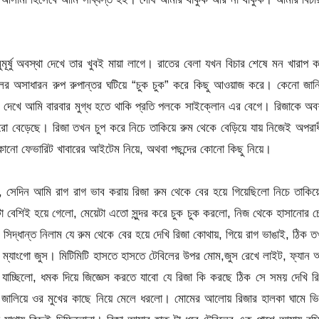
ূর্ষু অবস্থা দেখে তার খুবই মায়া লাগে। রাতের বেলা যখন বিচার শেষে মন খারাপ 
লের অসাধারন রুপ রুপান্তর ঘটিয়ে “চুক চুক” করে কিছু আওয়াজ করে। কেনো জান
দেখে আমি বারবার মুগ্ধ হতে থাকি প্রতি পলকে সাইক্লোন এর বেগে। রিজাকে অব
ো বেড়েছে। রিজা তখন চুপ করে নিচে তাকিয়ে রুম থেকে বেড়িয়ে যায় নিজেই অপরা
 কোনো ফেভারিট খাবারের আইটেম নিয়ে, অথবা পছন্দের কোনো কিছু নিয়ে।
, সেদিন আমি রাগ রাগ ভাব করায় রিজা রুম থেকে বের হয়ে গিয়েছিলো নিচে তাকি
েশিই হয়ে গেলো, মেয়েটা এতো সুন্দর করে চুক চুক করলো, নিজ থেকে হাসানোর চেষ
্ধান্ত নিলাম যে রুম থেকে বের হয়ে দেখি রিজা কোথায়, গিয়ে রাগ ভাঙাই, ঠিক 
 ম্যাংগো জুস। মিটিমিটি হাসতে হাসতে টেবিলের উপর মোম,জুস রেখে লাইট, ফ্যান
াচ্ছিলো, ধমক দিয়ে জিজ্ঞেস করতে যাবো যে রিজা কি করছে ঠিক সে সময় দেখি র
জালিয়ে ওর মুখের কাছে নিয়ে মেলে ধরলো। মোমের আলোয় রিজার হালকা ঘামে ভি