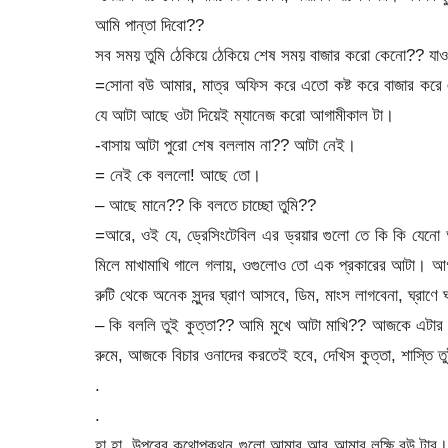
আমি পান্তা দিবো??
সব সময় তুমি ঠেকিয়ে ঠেকিয়ে শেষ সময় বাজার করো কেনো?? যা
=সোনা বউ আমার, মাত্র অফিস করে এতো কষ্ট করে বাজার করে এ
যে আটা আছে ওটা দিয়েই ম্যানেজ করো আগামীকাল টা।
-বাসায় আটা পুরো শেষ বললাম না?? আটা নেই।
= নেই কে বললো! আছে তো।
– আছে মানে?? কি বলতে চাচ্ছো তুমি??
=আরে, ওই যে, ড্রেসিংটেবিল এর ড্রয়ার গুলো তে কি কি যেনো 
মিলে মাখামাখি গালে গলায়, ওগুলোও তো এক প্রকারের আটা। আগাম
রুটি থেকে অনেক সুন্দর ঘ্রাণ আসবে, ডিম, মাংস লাগবেনা, ঘ্রাণে ঘ
– কি বললি তুই কুত্তা?? আমি মুখে আটা মাখি?? আজকে এটার বি
রুমে, আজকে বিচার ওনাদের করতেই হবে, দেখিস কুত্তা, শাস্
.
.
হা হা, উপরের কথোপকথন গুলো আমার আর আমার লক্ষি বউ টার। 