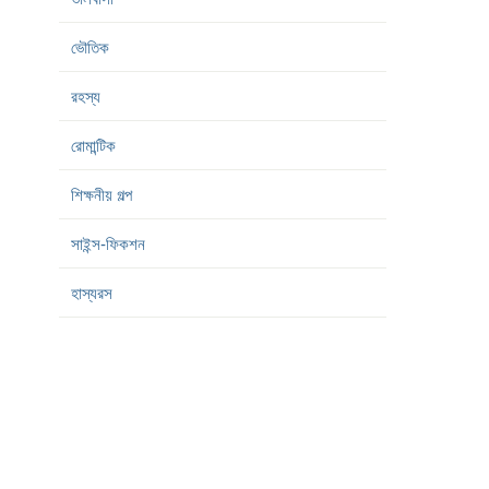
ভৌতিক
রহস্য
রোমান্টিক
শিক্ষনীয় গল্প
সাইন্স-ফিকশন
হাস্যরস