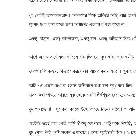
আমার মনের মতো আকাশের মনেও মেঘ জমেছে। সম্পর্কটা তো 
খুব বেশিই ভালোবাসতাম। আকাশের দিকে তাকিয়ে আছি আর ভাবছ
প্রথম যখন কথা হতো তখন আমাদের এরকম ঝগড়া হতো না ।
একটু রোমান্স, একটু ভালোবাসা, একটু রাগ, একটু অভিমান নিয়ে গুট
.
আগে আমার সাথে কথা না বলে এক দিন তো দূরে থাক, এক ঘণ্টা
ও কখন কি করবে, কিভাবে করবে সব আমার কথায় হতো। খুব ভা
আমি ওর একটা কথা না শুনলে অভিমানে কথা বলা বন্ধ করে দি
এসব কথা ভাবতে ভাবতে বুক থেকে একটা দীর্ঘশ্বাস বের হয়ে আসল
ঘুম আসছে না। খুব কথা বলতে ইচ্ছে করছে মিমের সাথে। ও আমাক
এতটাই দূরের হয়ে গেছি আমি ? শুধু তো রাগে একটু বকে দিয়েছি, ত
ঘুম থেকে উঠে দেখি সকাল এগারোটা। আজ প্রাইভেট মিস। ৯ টায