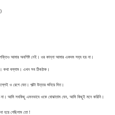
 )
র শক্তিও আমার অবশিষ্ট নেই। ওর কান্না আমার একদম সহ্য হয় না।
ো। কথা বল্লাম। এখন সব ঠিকঠাক।
লেই ও রেগে যেত। পাল্টা উত্তর শুনিয়ে দিত।
াম না। আমি সবকিছু এমনভাবে ওকে বোঝাতাম যেন, আমি কিছুই মনে করিনি।
ো হয়ে গেছিলাম তো !