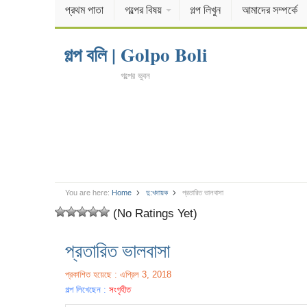
প্রথম পাতা
গল্পের বিষয়
গল্প লিখুন
আমাদের সম্পর্কে
গল্প বলি | Golpo Boli
গল্পের ভুবন
You are here:
Home
দু:খদায়ক
প্রতারিত ভালবাসা
(No Ratings Yet)
প্রতারিত ভালবাসা
প্রকাশিত হয়েছে : এপ্রিল 3, 2018
গল্প লিখেছেন :
সংগৃহীত