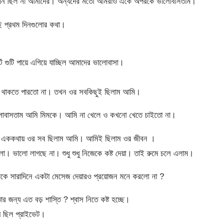
এমন ছিল না আমাদের। অন্যদের মতো আমরাও একে অপরকে ভালোবাসতাম।
ি প্রথম দিনগুলোর কথা।
ি গুটি পায়ে এগিয়ে যাচ্ছিল আমাদের ভালোবাসা।
ও থাকতে পারতো না। তখন ওর সবকিছুই ছিলাম আমি।
লোবাসতাম আমি মিমকে। আমি না খেলে ও কখনো খেতে চাইতো না।
ত। এককথায় ওর সব ছিলাম আমি। আমিই ছিলাম ওর জীবন ।
ো। ভালো লাগছে না। শুধু শুধু নিজেকে কষ্ট দেয়া। তাই রুমে চলে এলাম।
ে সারাদিনে একটা মেসেজ দেয়ারও প্রয়োজন মনে করলো না ?
ার জন্য এত বড় শাস্তি ? শ্বাস নিতে কষ্ট হচ্ছে।
় ছিল প্রাইভেট।