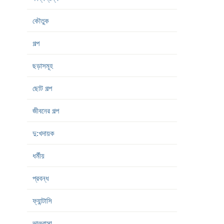
কৌতুক
গল্প
ছড়াসমূহ
ছোট গল্প
জীবনের গল্প
দু:খদায়ক
ধর্মীয়
প্রবন্ধ
ফ্যান্টাসি
ভালবাসা