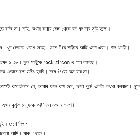
 রাজি না। তাই, কথায় কথায় সেটা থেকে বড় ঝগড়ার সৃষ্টি হলো।
। খুব মেজাজ খারাপ হচ্ছে। ছাদে গিয়ে দাড়িয়ে আছি একা একা। গান শুনছি।
াত তখন ১.৩০। ফুল সাউন্ডে rock zircon এ গান বাজছে।
েটাকে এভাবে বলা উচিৎ হয়নি। তবে ঔ তো কম যায় না।
 আগেই বলেছিলাম যে, আমার যখন রাগ হবে, তখন তুমি একটা কথাও বলবানা। চুপচ
এখন বুঝুক মানুষকে কষ্ট দিলে কেমন লাগে।
ছুই। রেখে দিলাম।
খুলবোনা আমি। থাক এভাবে।