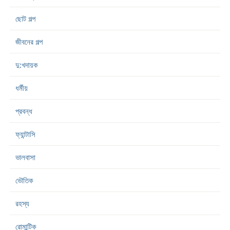
ছোট গল্প
জীবনের গল্প
দু:খদায়ক
ধর্মীয়
প্রবন্ধ
ফ্যান্টাসি
ভালবাসা
ভৌতিক
রহস্য
রোমান্টিক