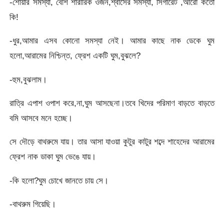
-শোয়ার সমস্যা, বেশি শারীরিক ওজন,শ্বাসের সমস্যা, সিগারেট ,আরো কতো
কি!
-ধুর,আমার এসব কোনো সমস্যা নেই। আমার কাছে নাক ডেকে ঘুম
হলো,আরামের নিশ্চিন্ত, ফ্রেশ একটি ঘুম,বুঝলে?
-হুম,বুঝলাম।
রাত্রি এপাশ ওপাশ করে,না,ঘুম আসছেনা।তবে খিদের পরিমাণ বাড়তে বাড়তে
বমি আসবে মনে হচ্ছে।
সে দৌড়ে বাথরুমে যায়। তার আসা যাওয়া কুটুর কাটুর শব্দে শাহেদের আরামের
ফ্রেশ নাক ডাকা ঘুম ভেঙে যায়।
-কি হলো?ঘুম চোখে জানতে চায় সে।
-বাথরুম গিয়েছি।