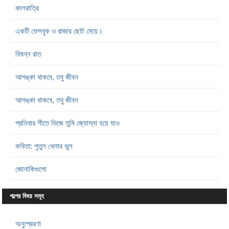
কালরাত্রি
একটি ফেসবুক ও রাজার ছোট মেয়ে।
বিষন্ন রাত
আশঙ্কা থাকবে, তবু জীবন
আশঙ্কা থাকবে, তবু জীবন
প্রতিবার শীতে ভিজে তুমি জ্যোস্না হয়ে যাও
কবিতা: পুতুল খেলার ভুল
জোনাকিগুলো
গল্পের বিষয় সমূহ
অনুপ্রেরণা