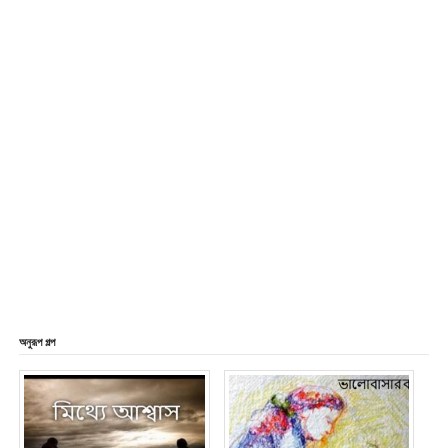
অনুরূপ গল্প