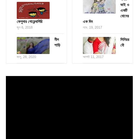
ভাই ও
একটি
বোনের
ফেলুদার গোয়েন্দাগিরি
এক দিন
জুন 6, 2018
নভে. 19, 2017
নীল
সিনিয়র
শাড়ি
বৌ
জানু. 28, 2020
আগস্ট 11, 2017