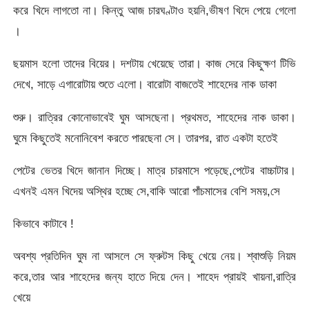
করে খিদে লাগতো না। কিন্তু আজ চারঘণ্টাও হয়নি,ভীষণ খিদে পেয়ে গেলো
।
ছয়মাস হলো তাদের বিয়ের। দশটায় খেয়েছে তারা। কাজ সেরে কিছুক্ষণ টিভি
দেখে, সাড়ে এগারোটায় শুতে এলো। বারোটা বাজতেই শাহেদের নাক ডাকা
শুরু। রাত্রির কোনোভাবেই ঘুম আসছেনা। প্রথমত, শাহেদের নাক ডাকা।
ঘুমে কিছুতেই মনোনিবেশ করতে পারছেনা সে। তারপর, রাত একটা হতেই
পেটের ভেতর খিদে জানান দিচ্ছে। মাত্র চারমাসে পড়েছে,পেটের বাচ্চাটার।
এখনই এমন খিদেয় অস্থির হচ্ছে সে,বাকি আরো পাঁচমাসের বেশি সময়,সে
কিভাবে কাটাবে !
অবশ্য প্রতিদিন ঘুম না আসলে সে ফ্রুটস কিছু খেয়ে নেয়। শ্বাশুড়ি নিয়ম
করে,তার আর শাহেদের জন্য হাতে দিয়ে দেন। শাহেদ প্রায়ই খায়না,রাত্রি
খেয়ে