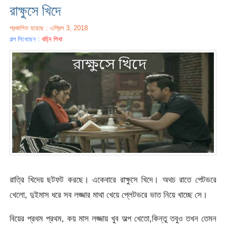
রাক্ষুসে খিদে
প্রকাশিত হয়েছে : এপ্রিল 3, 2018
গল্প লিখেছেন :
বহ্নি শিখা
রাত্রি খিদেয় ছটফট করছে। একেবারে রাক্ষুসে খিদে। অথচ রাতে পেটভরে
খেলো, দুইমাস ধরে সব লজ্জার মাথা খেয়ে প্লেটভরে ভাত নিয়ে খাচ্ছে সে।
বিয়ের প্রথম প্রথম, কয় মাস লজ্জায় খুব অল্প খেতো,কিন্তু তবুও তখন তেমন