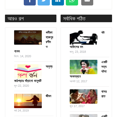
আরও গল্প
সর্বাধিক পঠিত
খলীফা
বউ
হারুনুর
রশীদ
ও
অফিসের বস
পাগল
জানু. 23, 2018
ডিসে. 14, 2020
একটি
অদৃশ্য
সত্য
ঘটনা
অবলম্বনে
কাঠগড়ায় দাঁড়ানো মানুষটি
আগস্ট 12, 2017
জুন 22, 2020
বাসর
জীবন
রাত
জুন 17, 2017
মার্চ 24, 2019
একটি