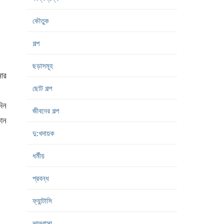
কৌতুক
গল্প
ছড়াসমূহ
োর
ছোট গল্প
দিন
জীবনের গল্প
ান
দু:খদায়ক
ধর্মীয়
প্রবন্ধ
ফ্যান্টাসি
ভালবাসা