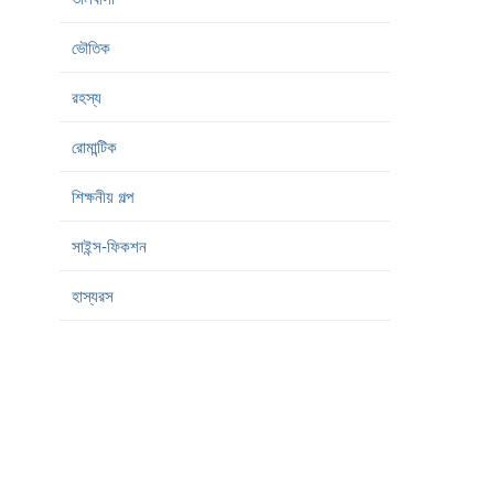
ভৌতিক
রহস্য
রোমান্টিক
শিক্ষনীয় গল্প
সাইন্স-ফিকশন
হাস্যরস