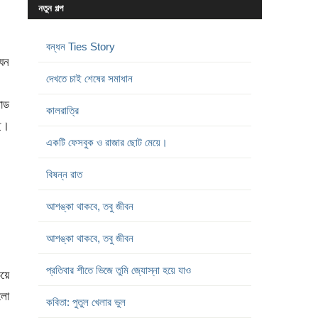
নতুন গল্প
বন্ধন Ties Story
যেন
দেখতে চাই শেষের সমাধান
লোড
কালরাত্রি
ে।
একটি ফেসবুক ও রাজার ছোট মেয়ে।
বিষন্ন রাত
আশঙ্কা থাকবে, তবু জীবন
আশঙ্কা থাকবে, তবু জীবন
প্রতিবার শীতে ভিজে তুমি জ্যোস্না হয়ে যাও
িয়ে
ালো
কবিতা: পুতুল খেলার ভুল