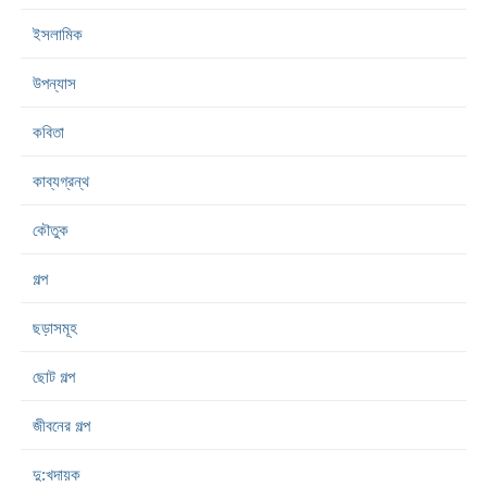
ইসলামিক
উপন্যাস
কবিতা
কাব্যগ্রন্থ
কৌতুক
গল্প
ছড়াসমূহ
ছোট গল্প
জীবনের গল্প
দু:খদায়ক