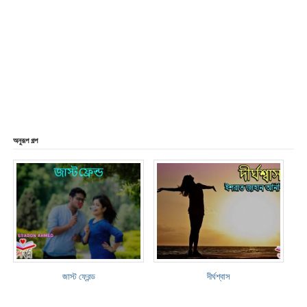
অনুরূপ গল্প
জাস্ট ফ্রেন্ড
দীর্ঘশ্বাস