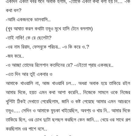
একদিন একটা খবর শুনে অবাক হলাম, -তোকে একটা কথা বলা হয় নি… -কি
কথা বল?
-আমি একজনকে ভালবাসি..
(খুব আঘাত করল কথাটা তবুও মুখে হাসি টেনে বললাম)
-তাই নাকি! কে রে ছেলেটা?
-ওর নাম রিয়াদ, ফেসবুকে পরিচয়.. -ও কি করে ও.?
-জব করে..
-ও আচ্ছা তোদের রিলেশান কতদিনের রে? -এইতো প্রায় একবছর..
-এত দিন আর তুই একবার ও
আমাকে খাওয়ালি না, আজ খাওয়াবি চল… অধরা অবাক হয়ে তাকিয়ে রইল
আমার দিকে, হয়ত এমন কথা আশা করেনি.. নিজেকে সামলে ওকে নিজের
খুশিটা ঠিকই দেখাতে পেরেছিলাম, জানি ও কষ্ট পেয়েছে আমার এমন আচরনে
তবুও…. সেদিন ও আমাকে ফুচকা খাইয়েছিল, অবশ্য ও খায় নি.. আমার দিকে
তাকিয়ে ছিল, ওর চোখ দুটো ছলছল করছিল কেন জানি… খেয়ে ওর সাথে গল্প
করছিলাম ওর পাশে বসে..