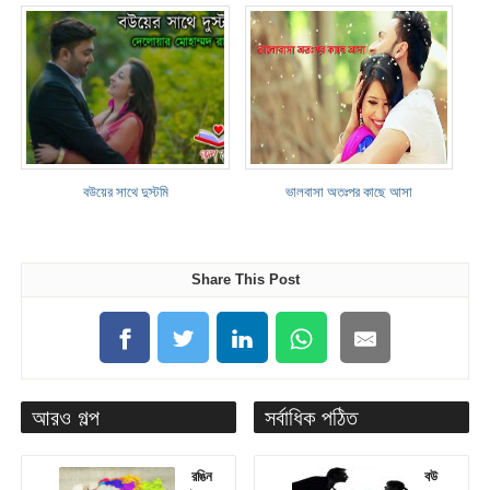
বউয়ের সাথে দুস্টমি
ভালবাসা অতঃপর কাছে আসা
Share This Post
আরও গল্প
সর্বাধিক পঠিত
রঙিন
বউ