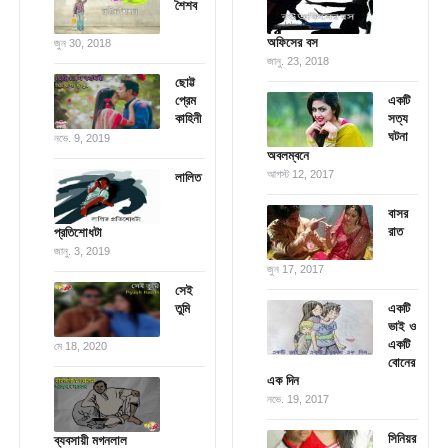
শৈশব
অফিসের বস
জুন 30, 2018
জানু. 23, 2018
ছোট্ট
প্রেম
একটি
কাহিনী
সত্য
ঘটনা
নভে. 9, 2019
অবলম্বনে
আগস্ট 12, 2017
লালিত
বাসর
রাত
প্রতিশোধটা
জানু. 3, 2019
জুন 17, 2017
সেই
তুমি
একটি
ভাই ও
একটি
মে 18, 2020
বোনের
এক দিন
নভে. 19, 2017
সিনিয়র
ব্যবসায়ী মগনলাল