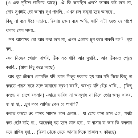
(ও এক দৃষ্টিতে তাকিয়ে আছে) -ঐ কি ভাবছিস এত? আমার কষ্ট হবে না,
তোর সুখটাই তো আমার সুখ পাগলি.. এখন চল সন্ধ্যা হয়ে আসছে..
কিছু না বলে উঠে দাড়াল.. রিক্সায় দুজন বসে আছি, জানি এটা হয়ত ওর পাশে
থাকার শেষ সময়..
-দেখ আমাদের তো আর কথা হবে না, এখন এভাবে চুপ করে থাকবি বল? -হ্যা
বল..
-শুন নিজের খেয়াল রাখবি, ঠিক মত খাবি আর ঘুমাবি.. আর ঠিকমত প্রেম
করবি.. (মাথা নিচু করে আছে)
-আর হ্যা জীবনে কোনদিন যদি কোন কিছুর দরকার হয় আর যদি নিজে কিছু না
করতে পারস সঙ্গে সঙ্গে আমাকে স্বরণ করবি, অবশ্য যদি বেঁচে থাকি… (কিছু
বলছে না দেখে বললাম) -আরে ভাবিস না আল্লাহ না নিলে তোর জন্য থাকব,
হা হা হা,. .চুপ করে আসিছ কেন রে পাগলি?
বলতে বলতে ওর বাসার সামনে চলে এলাম.. -যা তোর বাসা চলে এল, পথটা
কত ছোট তাই না.. আরেকটু বড় হলে ভাল হত.. যা বাসায় যা আর কি বললাম
মনে রাখিস হ্যা… (রিক্সা থেকে নেমে আমার দিকে তাকাল ও কাঁদছে)