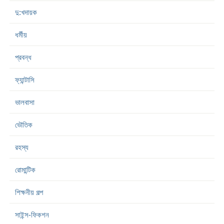
দু:খদায়ক
ধর্মীয়
প্রবন্ধ
ফ্যান্টাসি
ভালবাসা
ভৌতিক
রহস্য
রোমান্টিক
শিক্ষনীয় গল্প
সাইন্স-ফিকশন