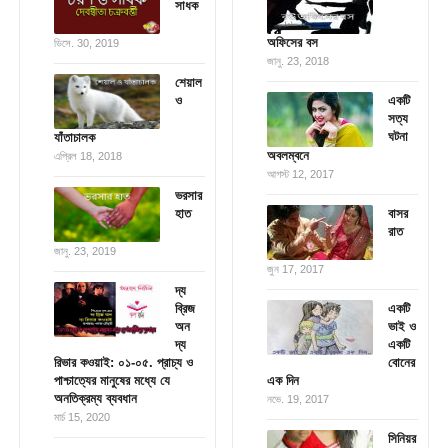
সাধক
অফিসের বস
ডিসে. 30, 2019
জানু. 23, 2018
শেয়াল
ও
একটি
সত্য
ঘটনা
যাঁতাচালক
অবলম্বনে
এপ্রিল 18, 2018
আগস্ট 12, 2017
ভরসার
হাত
বাসর
রাত
জানু. 23, 2019
জুন 17, 2017
দ্য
ব্রিজ
একটি
অন
ভাই ও
দ্য
একটি
রিভার কওয়াই: ০১-০৫. প্রাচ্য ও
বোনের
পাশ্চাত্যের মানুষের মধ্যে যে
এক দিন
অনতিক্রম্য ব্যবধান
নভে. 19, 2017
মার্চ 15, 2020
সিনিয়র