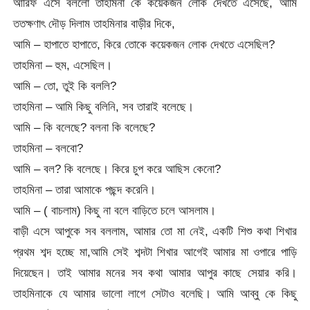
আরিফ এসে বললো তাহমিনা কে কয়েকজন লোক দেখতে এসেছে, আমি
ততক্ষণাৎ দৌড় দিলাম তাহমিনার বাড়ীর দিকে,
আমি – হাপাতে হাপাতে, কিরে তোকে কয়েকজন লোক দেখতে এসেছিল?
তাহমিনা – হুম, এসেছিল।
আমি – তো, তুই কি বললি?
তাহমিনা – আমি কিছু বলিনি, সব তারাই বলেছে।
আমি – কি বলেছে? বলনা কি বলেছে?
তাহমিনা – বলবো?
আমি – বল? কি বলেছে। কিরে চুপ করে আছিস কেনো?
তাহমিনা – তারা আমাকে পছন্দ করেনি।
আমি – ( বাচলাম) কিছু না বলে বাড়িতে চলে আসলাম।
বাড়ী এসে আপুকে সব বললাম, আমার তো মা নেই, একটি শিশু কথা শিখার
প্রথম শব্দ হচ্ছে মা,আমি সেই শব্দটা শিখার আগেই আমার মা ওপারে পাড়ি
দিয়েছেন। তাই আমার মনের সব কথা আমার আপুর কাছে সেয়ার করি।
তাহমিনাকে যে আমার ভালো লাগে সেটাও বলেছি। আমি আব্বু কে কিছু