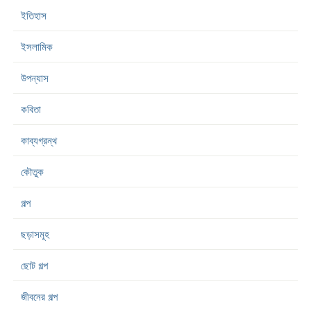
ইতিহাস
ইসলামিক
উপন্যাস
কবিতা
কাব্যগ্রন্থ
কৌতুক
গল্প
ছড়াসমূহ
ছোট গল্প
জীবনের গল্প