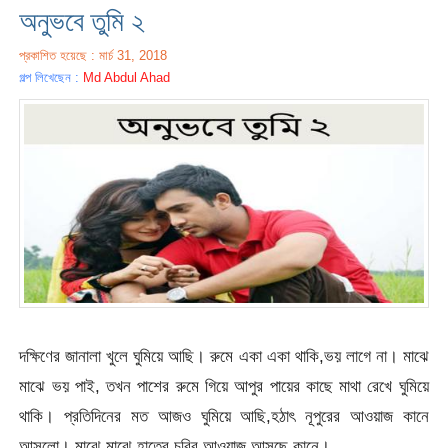
অনুভবে তুমি ২
প্রকাশিত হয়েছে : মার্চ 31, 2018
গল্প লিখেছেন :
Md Abdul Ahad
দক্ষিণের জানালা খুলে ঘুমিয়ে আছি। রুমে একা একা থাকি,ভয় লাগে না। মাঝে
মাঝে ভয় পাই, তখন পাশের রুমে গিয়ে আপুর পায়ের কাছে মাথা রেখে ঘুমিয়ে
থাকি। প্রতিদিনের মত আজও ঘুমিয়ে আছি,হঠাৎ নূপুরের আওয়াজ কানে
আসলো। মাঝে মাঝে হাতের চূরির আওয়াজ আসছে কানে।