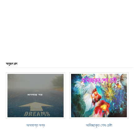
অনুরূপ গল্প
অসমাপ্ত সপ্ন
অনিচ্ছাকৃত শেষ চেষ্টা