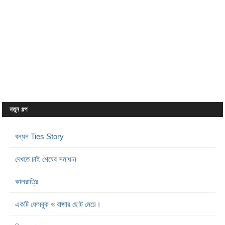
নতুন গল্প
বন্ধন Ties Story
দেখতে চাই শেষের সমাধান
কালরাত্রি
একটি ফেসবুক ও রাজার ছোট মেয়ে।