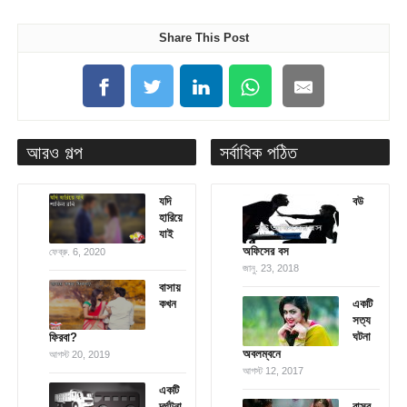
Share This Post
আরও গল্প
সর্বাধিক পঠিত
যদি
বউ
হারিয়ে
যাই
অফিসের বস
ফেব্রু. 6, 2020
জানু. 23, 2018
বাসায়
কখন
একটি
সত্য
ঘটনা
ফিরবা?
অবলম্বনে
আগস্ট 20, 2019
আগস্ট 12, 2017
একটি
দূর্ঘটনা
বাসর