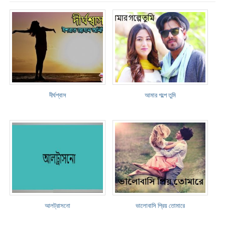
দীর্ঘশ্বাস
আমার গল্পে তুমি
আলট্রাসনো
ভালোবাসি প্রিয় তোমারে