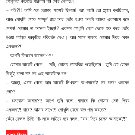
গোধূলিটা কাটাতে পারলাম না! সেই বেলায়?!
– কই?!! আমি তো তোমার পাশেই ছিলাম! বরং আমি তো প্ল্যান করছিলাম,
আজ গোধূলি থেকে সম্পুর্ন রাত আর ভোঁর হওয়া অবধি আমরা একসাথে বসে
দেখব! তোমার না অনেক ইচ্ছা!? একদম গোধূলি বেলা থেকে শুরু করে ভোঁর
হওয়া পর্যন্ত প্রকৃতির পরিবর্তন দেখা। আর সাথে থাকবে তোমার প্রিয় কোন
একজন?!
– আপনি কিভাবে জানেন??!!
– তোমার ডায়েরি থেকে… সরি, তোমার ডায়েরিটা পড়েছিলাম। তুমি তো তেমন
কিছুই বলো না! সব এই ডায়েরিকে বল!
– আচ্ছা, এবার থেকে আর ডায়েরি লিখবনা! আপনাকেই সব বলব! শুনবেন
তো?!
– শুনবোনা আবার?!! আগে তুমি বলো, বানাবে কি তোমার সেই প্রিয়
একজন?! যাবে? আমার সাথে?! গোধূলি থেকে রাত পার করতে?
কেঁদে ফেলল চিনি! শাওনকে জড়িয়ে ধরে বলল, “যাব! নিয়ে চলেন আমাকে?!”
গল্পের বিষয়:
ভালবাসা