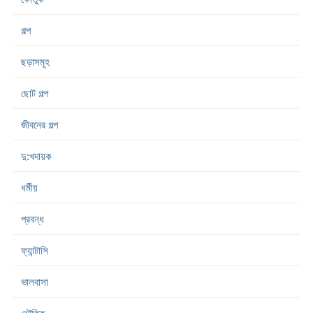
গল্প
ছড়াসমূহ
ছোট গল্প
জীবনের গল্প
দু:খদায়ক
ধর্মীয়
প্রবন্ধ
ফ্যান্টাসি
ভালবাসা