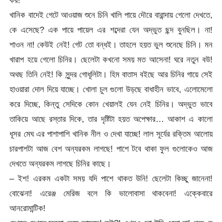
খানিক বাদেই গেটে আওয়াজ শুনে চিনি খালি পায়ে দৌরে বারান্দায় গেলো দেখতে,
কে এসেছে? এক পায়ে পায়েল এর শব্দেরা যেন অদ্ভুত ছন্দ বুনছিল। না!
শাওন না! কেউই নেই! গেট তো বন্ধই। তাহলে হয়ত ভুল শুনেছে চিনি। মন
খারাপ হয়ে গেলো চিনির। ছেলেটা কখনো সময় মত আসেনা! ঘরে নতুন বউ!
অথছ তিনি নেই! কি সুন্দর গোধূলিটা। হিম বাতাস বইছে আর চিনির গায়ে সেই
হাওয়ারা দোল দিয়ে যাচ্ছে। খোলা চুল গুলো উড়ছে বাধাহীন ভাবে, এলোমেলো
করে দিচ্ছে, কিন্তু সেদিকে কোন খেয়ালই যেন নেই চিনির। অদ্ভুত ভাবে
তাকিয়ে আছে রস্তার দিকে, তার দৃষ্টিটা হয়ত অপেক্ষার… আকাশ এ কালো
ধূসর মেঘ এর পাশাপাশি খানিক নীল ও দেখা যাচ্ছে! লাল সূর্যের রক্তিম আলোয়
চারপাশটা আজ বেশ অন্যরকম লাগছে! পাশে টবে থাকা ফুল গুলোকেও আজ
দেখতে অন্যরকম লাগছে চিনির কাছে।
– ইশ! এরকম একটা সময় যদি পাশে থাকত উনি! ছেলেটা কিচ্ছু জানেনা!
বোঝেনা! এরেঞ্জ মেরিজ বলে কি ভালোবাসা থাকবেনা! এক্কেবারে
আনরোমান্টিক!