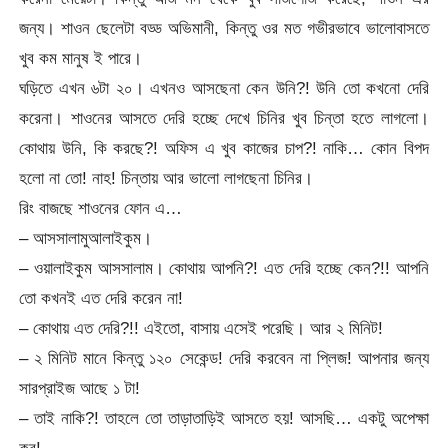
জন্য। শাওন ছেলেটা বড্ড অভিমানী, কিন্তু ওর মত গভীরভাবে ভালোবাসতে
খুব কম মানুষ ই পারে।
ঘড়িতে এখন ৬টা ২০। এখনও আসছেনা কেন উনি?! উনি তো কখনো দেরি
করেনা। শাওনের আসতে দেরি হচ্ছে দেখে চিনির খুব চিন্তা হতে লাগলো।
কোথায় উনি, কি করছে?! অফিস এ খুব কাজের চাপ?! নাকি… কোন বিপদ
হলো না তো! নাহ! চিন্তায় আর ভালো লাগছেনা চিনির।
রিং বাজছে শাওনের ফোন এ…
– আসসালামুআলাইকুম।
– ওয়ালাইকুম আসসালাম। কোথায় আপনি?! এত দেরি হচ্ছে কেন?!! আপনি
তো কখনই এত দেরি করেন না!
– কোথায় এত দেরি?!! এইতো, বাসায় এসেই পরেছি। আর ২ মিনিট!
– ২ মিনিট মানে কিন্তু ১২০ সেকেন্ড! দেরি করবেন না প্লিজ! আপনার জন্য
সারপ্রাইজ আছে ১ টা!
– তাই নাকি?! তাহলে তো তাড়াতাড়িই আসতে হয়! আসছি… একটু অপেক্ষা
কর!