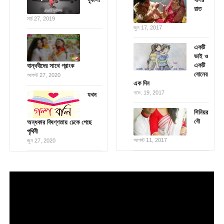
রাত
মার্চ 27, 2019
জুন 17, 2017
একটি
ভাই ও
একটি
বান্ধবীদের সাথে প্রাংক
বোনের
আগস্ট 27, 2020
এক দিন
নভে. 19, 2017
যখন
সিনিয়র
বৌ
অন্ধকার বিষণ্ণতায় ঢেকে গেছে
পৃথিবী
আগস্ট 11, 2017
জুন 27, 2020