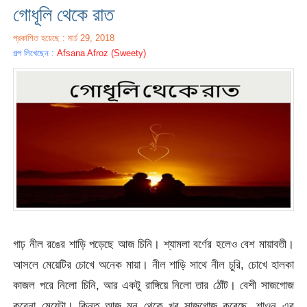
গোধূলি থেকে রাত
প্রকাশিত হয়েছে : মার্চ 29, 2018
গল্প লিখেছেন :
Afsana Afroz (Sweety)
গাঢ় নীল রঙের শাড়ি পড়েছে আজ চিনি। শ্যামলা বর্ণের হলেও বেশ মায়াবতী।
আসলে মেয়েটির চোখে অনেক মায়া। নীল শাড়ি সাথে নীল চুরি, চোখে হালকা
কাজল পরে নিলো চিনি, আর একটু রাঙ্গিয়ে নিলো তার ঠোঁট। বেশী সাজগোজ
করেনা মেয়েটা। কিন্তু আজ মন থেকে খুব সাজগোজ করেছে, শাওন এর