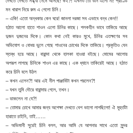
দেখতে দেখতে সন্ধ্যা নেমে আসছে! কই?! এখনও তো উনি এলো না! প্রচণ্ড
মন খারাপ নিয়ে রুম এ গেলো চিনি।
– একি! এতো অন্ধকার কেন ঘরে! জানলা দরজা সব এভাবে বন্ধ কেন!!
হঠাত আলো হাতে শাওন এলো চিনির কাছে। পলকহীন ভাবে তাকিয়ে আছে
দুজন দুজনের দিকে। কোন কথা নেই কারও মুখে, চিনির এতক্ষণের সব
অভিযোগ ও বোধয় ভুলে গেছে শাওনের চোখের দিকে তাকিয়ে। প্রকৃতিও যেন
স্তব্ধ হয়ে আছে। বারান্দা থেকে হালকা হাওয়া বইছে। মোমের আলোয়
অপরূপ লাগছে চিনিকে শাওন এর কাছে। এক ধ্যানে তাকিয়েই আছে। হঠাত
করে চিনি বলে উঠল
– কখন এলেন?! আর এই নীল পাঞ্জাবিটা কখন পরলেন?!
– যখন তুমি দৌরে বারান্দায় গেলে, তখন।
– ডাকলেন না যে?!
– তোমার চোখে আমার জন্য অপেক্ষা দেখতে বেশ ভালো লাগছিলো! ঐ মুহুর্তটা
হারাতে চাইনি, তাই……
– অভিমানী সুরেই চিনি বলল, আর আমি যে আপনার সাথে এতো সুন্দর