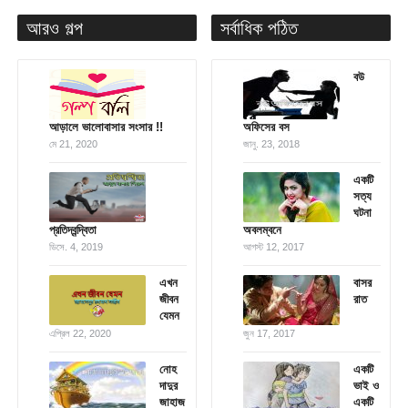
আরও গল্প
সর্বাধিক পঠিত
বউ
আড়ালে ভালোবাসার সংসার !!
অফিসের বস
মে 21, 2020
জানু. 23, 2018
একটি
সত্য
ঘটনা
প্রতিদ্বন্দ্বিতা
অবলম্বনে
ডিসে. 4, 2019
আগস্ট 12, 2017
এখন
বাসর
জীবন
রাত
যেমন
এপ্রিল 22, 2020
জুন 17, 2017
নোহ
একটি
দাদুর
ভাই ও
জাহাজ
একটি