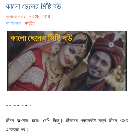
কালো ছেলের মিষ্টি বউ
প্রকাশিত হয়েছে : মার্চ 25, 2018
গল্প লিখেছেন :
সংগৃহীত
“”””””””””
জীবন কল্পনার চেয়েও বেশি কিছু। জীবনের প্রত্যকটা মহূর্ত জীবন গল্পের
একেকটা পর্ব।