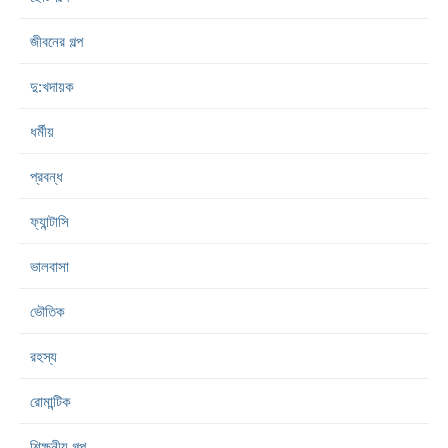
জীবনের গল্প
দু:খদায়ক
ধর্মীয়
প্রবন্ধ
ফ্যান্টাসি
ভালবাসা
ভৌতিক
রহস্য
রোমান্টিক
শিক্ষনীয় গল্প