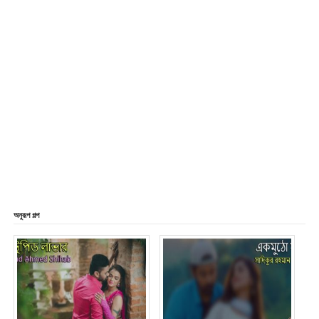
অনুরূপ গল্প