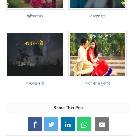
স্টুপিড লাভার
একমুঠো সুখ
নক্ষত্রের নগরী
ভালোবাসার সুখপাখি
Share This Post