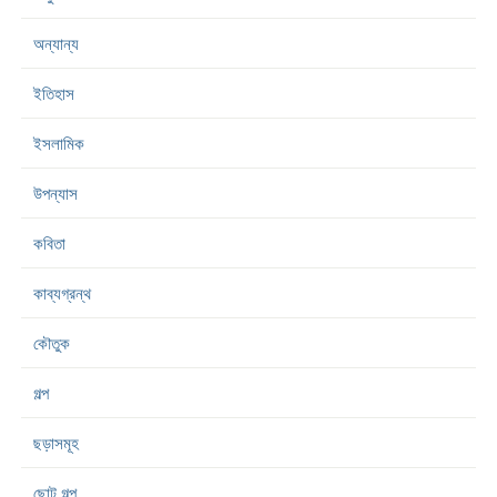
অন্যান্য
ইতিহাস
ইসলামিক
উপন্যাস
কবিতা
কাব্যগ্রন্থ
কৌতুক
গল্প
ছড়াসমূহ
ছোট গল্প