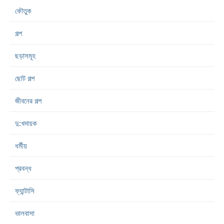
কৌতুক
গল্প
ছড়াসমূহ
ছোট গল্প
জীবনের গল্প
দু:খদায়ক
ধর্মীয়
প্রবন্ধ
ফ্যান্টাসি
ভালবাসা