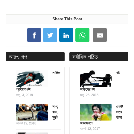
Share This Post
আরও গল্প
সর্বাধিক পঠিত
লালিত
বউ
প্রতিশোধটা
অফিসের বস
জানু. 3, 2019
জানু. 23, 2018
সাপ,
একটি
বাঘ,
সত্য
মুরগি
ঘটনা
অবলম্বনে
আগস্ট 19, 2018
আগস্ট 12, 2017