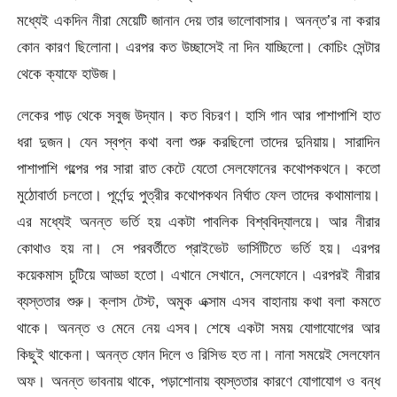
মধ্যেই একদিন নীরা মেয়েটি জানান দেয় তার ভালোবাসার। অনন্ত’র না করার
কোন কারণ ছিলোনা। এরপর কত উচ্ছাসেই না দিন যাচ্ছিলো। কোচিং সেন্টার
থেকে ক্যাফে হাউজ।
লেকের পাড় থেকে সবুজ উদ্যান। কত বিচরণ। হাসি গান আর পাশাপাশি হাত
ধরা দুজন। যেন স্বপ্ন কথা বলা শুরু করছিলো তাদের দুনিয়ায়। সারাদিন
পাশাপাশি গল্পের পর সারা রাত কেটে যেতো সেলফোনের কথোপকথনে। কতো
মুঠোবার্তা চলতো। পূর্ণেন্দু পুত্রীর কথোপকথন নির্ঘাত ফেল তাদের কথামালায়।
এর মধ্যেই অনন্ত ভর্তি হয় একটা পাবলিক বিশ্ববিদ্যালয়ে। আর নীরার
কোথাও হয় না। সে পরবর্তীতে প্রাইভেট ভার্সিটিতে ভর্তি হয়। এরপর
কয়েকমাস চুটিয়ে আড্ডা হতো। এখানে সেখানে, সেলফোনে। এরপরই নীরার
ব্যস্ততার শুরু। ক্লাস টেস্ট, অমুক এক্সাম এসব বাহানায় কথা বলা কমতে
থাকে। অনন্ত ও মেনে নেয় এসব। শেষে একটা সময় যোগাযোগের আর
কিছুই থাকেনা। অনন্ত ফোন দিলে ও রিসিভ হত না। নানা সময়েই সেলফোন
অফ। অনন্ত ভাবনায় থাকে, পড়াশোনায় ব্যস্ততার কারণে যোগাযোগ ও বন্ধ