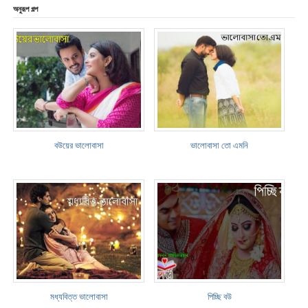
অনুরূপ গল্প
বউয়ের ভালোবাসা
ভালোবাসা তো এমনি
মধ্যবিত্ত ভালোবাসা
পিচ্ছি বউ