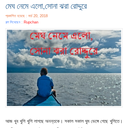
মেঘ নেমে এলো,সোনা ঝরা রোদ্দুরে
প্রকাশিত হয়েছে : মার্চ 20, 2018
গল্প লিখেছেন :
Rupchan
আজ খুব খুশি খুশি লাগছে অনন্তকে। সকাল সকাল ঘুম ভেঙ্গে গেছে খুশিতে।