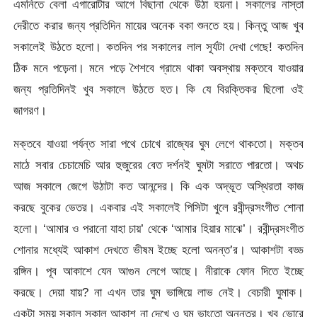
এমনিতে বেলা এগারোটার আগে বিছানা থেকে উঠা হয়না। সকালের নাস্তা
দেরীতে করার জন্য প্রতিদিন মায়ের অনেক বকা শুনতে হয়। কিন্তু আজ খুব
সকালেই উঠতে হলো। কতদিন পর সকালের লাল সূর্যটা দেখা গেছে! কতদিন
ঠিক মনে পড়েনা। মনে পড়ে শৈশবে গ্রামে থাকা অবস্থায় মক্তবে যাওয়ার
জন্য প্রতিদিনই খুব সকালে উঠতে হত। কি যে বিরক্তিকর ছিলো ওই
জাগরণ।
মক্তবে যাওয়া পর্যন্ত সারা পথে চোখে রাজ্যের ঘুম লেগে থাকতো। মক্তব
মাঠে সবার চেচামেচি আর হুজুরের বেত দর্শনই ঘুমটা সরাতে পারতো। অথচ
আজ সকালে জেগে উঠাটা কত আনন্দের। কি এক অদ্ভূত অস্থিরতা কাজ
করছে বুকের ভেতর। একবার এই সকালেই পিসিটা খুলে রবীন্দ্রসংগীত শোনা
হলো। ‘আমার ও পরানো যাহা চায়’ থেকে ‘আমার হিয়ার মাঝে’। রবীন্দ্রসংগীত
শোনার মধ্যেই আকাশ দেখতে ভীষম ইচ্ছে হলো অনন্ত’র। আকাশটা বড্ড
রঙ্গিন। পূব আকাশে যেন আগুন লেগে আছে। নীরাকে ফোন দিতে ইচ্ছে
করছে। দেয়া যায়? না এখন তার ঘুম ভাঙ্গিয়ে লাভ নেই। বেচারী ঘুমাক।
একটা সময় সকাল সকাল আকাশ না দেখে ও ঘুম ভাংতো অনন্তর। খুব ভোরে