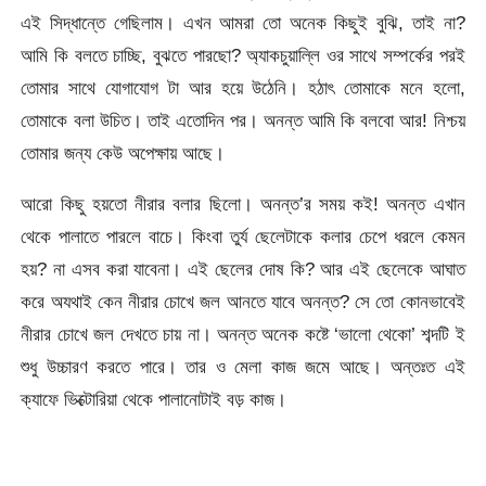
এই সিদ্ধান্তে গেছিলাম। এখন আমরা তো অনেক কিছুই বুঝি, তাই না?
আমি কি বলতে চাচ্ছি, বুঝতে পারছো? অ্যাকচুয়াল্লি ওর সাথে সম্পর্কের পরই
তোমার সাথে যোগাযোগ টা আর হয়ে উঠেনি। হঠাৎ তোমাকে মনে হলো,
তোমাকে বলা উচিত। তাই এতোদিন পর। অনন্ত আমি কি বলবো আর! নিশ্চয়
তোমার জন্য কেউ অপেক্ষায় আছে।
আরো কিছু হয়তো নীরার বলার ছিলো। অনন্ত’র সময় কই! অনন্ত এখান
থেকে পালাতে পারলে বাচে। কিংবা তুর্য ছেলেটাকে কলার চেপে ধরলে কেমন
হয়? না এসব করা যাবেনা। এই ছেলের দোষ কি? আর এই ছেলেকে আঘাত
করে অযথাই কেন নীরার চোখে জল আনতে যাবে অনন্ত? সে তো কোনভাবেই
নীরার চোখে জল দেখতে চায় না। অনন্ত অনেক কষ্টে ‘ভালো থেকো’ শব্দটি ই
শুধু উচ্চারণ করতে পারে। তার ও মেলা কাজ জমে আছে। অন্তঃত এই
ক্যাফে ভিক্টোরিয়া থেকে পালানোটাই বড় কাজ।