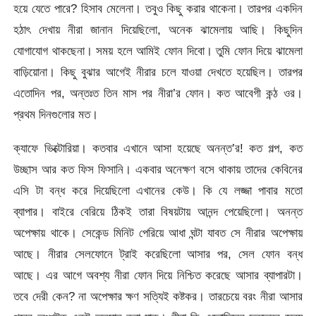
হয়ে যেতে পারে? হিসাব মেলেনা। তবুও কিছু করার থাকেনা। তারপর একদিন
হঠাৎ দেখায় নীরা জানান দিয়েছিলো, অনেক ঝামেলায় আছি। কিছুদিন
যোগাযোগ থাকছেনা। সময় হলে আমিই ফোন দিবো। তুমি ফোন দিয়ে ঝামেলা
বাড়িয়োনা। কিছু বুঝার আগেই নীরার চলে যাওয়া দেখতে হয়েছিল। তারপর
এতোদিন পর, অন্তঃত তিন মাস পর নীরা’র ফোন। কত আবেগী কন্ঠ ওর।
প্রথম দিনগুলোর মত।
ক্যাফে ভিক্টোরিয়া। কতবার এখানে আসা হয়েছে অনন্ত’র! কত গল্প, কত
উচ্ছাস আর কত ফিস ফিসানি। একবার অনেক্ষণ বসে থাকায় তাদের কেবিনের
এসি টা বন্ধ করে দিয়েছিলো এখানের কেউ। কি যে লজ্জা পাবার মতো
ব্যাপার। বাইরে বেরিয়ে ঠিকই তারা বিষয়টায় আনন্দ পেয়েছিলো। অনন্ত
অপেক্ষায় থাকে। সেকেন্ড মিনিট পেরিয়ে আধা ঘন্টা যাবত সে নীরার অপেক্ষায়
আছে। নীরার সেলফোনে ট্রাই করেছিলো আসার পর, সেল ফোন বন্ধ
আছে। এর আগে অবশ্য নীরা ফোন দিয়ে নিশ্চিত করেছে আসার ব্যাপারটা।
তবে দেরী কেন? না অপেক্ষার ক্ষণ সত্যিই কষ্টকর। তারচেয়ে বরং নীরা আসার