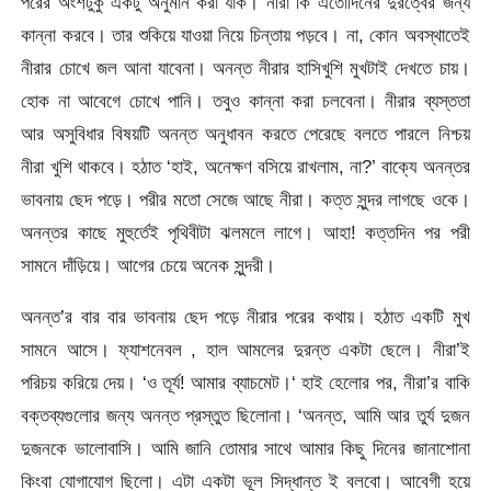
পরের অংশটুকু একটু অনুমান করা যাক। নীরা কি এতোদিনের দুরত্বের জন্য
কান্না করবে। তার শুকিয়ে যাওয়া নিয়ে চিন্তায় পড়বে। না, কোন অবস্থাতেই
নীরার চোখে জল আনা যাবেনা। অনন্ত নীরার হাসিখুশি মুখটাই দেখতে চায়।
হোক না আবেগে চোখে পানি। তবুও কান্না করা চলবেনা। নীরার ব্যস্ততা
আর অসুবিধার বিষয়টি অনন্ত অনুধাবন করতে পেরেছে বলতে পারলে নিশ্চয়
নীরা খুশি থাকবে। হঠাত ‘হাই, অনেক্ষণ বসিয়ে রাখলাম, না?’ বাক্যে অনন্তর
ভাবনায় ছেদ পড়ে। পরীর মতো সেজে আছে নীরা। কত্ত সুন্দর লাগছে ওকে।
অনন্তর কাছে মুহুর্তেই পৃথিবীটা ঝলমলে লাগে। আহা! কত্তদিন পর পরী
সামনে দাঁড়িয়ে। আগের চেয়ে অনেক সুন্দরী।
অনন্ত’র বার বার ভাবনায় ছেদ পড়ে নীরার পরের কথায়। হঠাত একটি মুখ
সামনে আসে। ফ্যাশনেবল , হাল আমলের দুরন্ত একটা ছেলে। নীরা’ই
পরিচয় করিয়ে দেয়। ‘ও তূর্য! আমার ব্যাচমেট।‘ হাই হেলোর পর, নীরা’র বাকি
বক্তব্যগুলোর জন্য অনন্ত প্রস্তুত ছিলোনা। ‘অনন্ত, আমি আর তুর্য দুজন
দুজনকে ভালোবাসি। আমি জানি তোমার সাথে আমার কিছু দিনের জানাশোনা
কিংবা যোগাযোগ ছিলো। এটা একটা ভূল সিদ্ধান্ত ই বলবো। আবেগী হয়ে