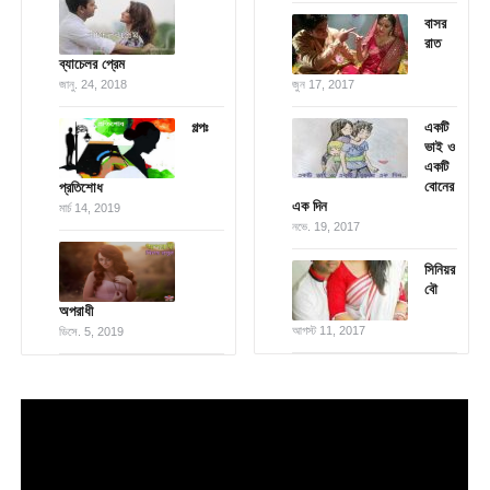
বাসর
রাত
ব্যাচেলর প্রেম
জানু. 24, 2018
জুন 17, 2017
গল্পঃ
একটি
ভাই ও
একটি
বোনের
প্রতিশোধ
এক দিন
মার্চ 14, 2019
নভে. 19, 2017
সিনিয়র
বৌ
অপরাধী
আগস্ট 11, 2017
ডিসে. 5, 2019