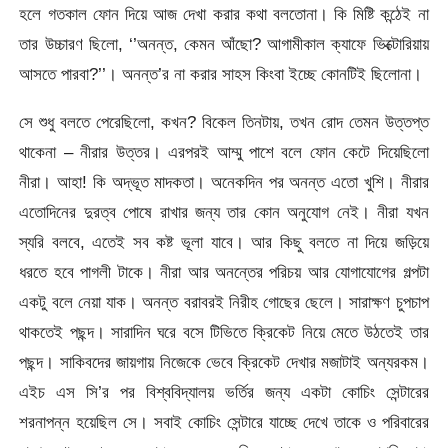
হলে গতকাল ফোন দিয়ে আজ দেখা করার কথা বলতোনা। কি মিষ্টি কন্ঠেই না
তার উচ্চারণ ছিলো, ‘’অনন্ত, কেমন আঁছো? আগামীকাল ক্যাফে ভিক্টোরিয়ায়
আসতে পারবা?’’। অনন্ত’র না করার সাহস কিংবা ইচ্ছে কোনটিই ছিলোনা।
সে শুধু বলতে পেরেছিলো, কখন? বিকেল তিনটায়, তখন রোদ তেমন উত্তপ্ত
থাকেনা – নীরার উত্তর। এরপরই আম্মু পাশে বলে ফোন কেটে দিয়েছিলো
নীরা। আহা! কি অদ্ভূত মাদকতা। অনেকদিন পর অনন্ত এতো খুশি। নীরার
এতোদিনের দুরত্ব পোষে রাখার জন্য তার কোন অনুযোগ নেই। নীরা যখন
স্যরি বলবে, এতেই সব কষ্ট ভূলা যাবে। আর কিছু বলতে না দিয়ে জড়িয়ে
ধরতে হবে পাগলী টাকে। নীরা আর অনন্তের পরিচয় আর যোগাযোগের গল্পটা
একটু বলে নেয়া যাক। অনন্ত বরাবরই নিরীহ গোছের ছেলে। সারাক্ষণ চুপচাপ
থাকতেই পছন্দ। সারাদিন ঘরে বসে টিভিতে ক্রিকেট নিয়ে মেতে উঠতেই তার
পছন্দ। সাকিবদের জায়গায় নিজেকে ভেবে ক্রিকেট দেখার মজাটাই অন্যরকম।
এইচ এস সি’র পর বিশ্ববিদ্যালয় ভর্তির জন্য একটা কোচিং সেন্টারের
শরনাপন্ন হয়েছিল সে। সবাই কোচিং সেন্টারে যাচ্ছে দেখে তাকে ও পরিবারের