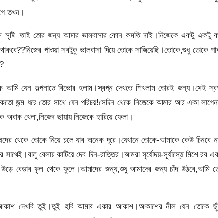
াগে তখন।
থম সৃষ্টি।তাই তোর জন্য আমার ভালবাসার কোন কমতি নাই।নিজেকে একটু একটু ক
 থাকবে??নিজের পাওয়া সবট
ুকু ভালবাসা দিয়ে তোকে সাজিয়েছি।তোকে,শুধু তোকে পা
??
কে আমি যেন কল্পনাতে বিভোর হলাম।স্বপ্ন দেখতে শিখলাম তোরই জন্য।সেই স্ব
্তে।কতো জন্ম ধরে তোর সাথে যেন পরিচয়!সেদিন থেকে নিজেকে আমার আর একা লাগে
 অবাক খেলা,নিজের ছায়ায় নিজেকে হারিয়ে ফেলা।
নুষদের থেকে তোকে নিয়ে চলে যাব অনেক দূরে।যেখানে তোকে-আমাকে কেউ চিনবে 
াথেই।বালু বেলায় কাটিয়ে দেব দিন-রাত্তির।আমরা সূর্যোদয়-সূর্যাস্তে মিশে রব এ
য়ে উড়ে বেড়াব ফুল থেকে ফুলে।আমাদের জন্য,শুধু আমাদের জন্য চাঁদ উঠবে,আমি 
ে আকাশ দেখবি তুই।তুই হবি আমার একার আকাশ।আকাশের নীল যেন তোকে ছুঁ