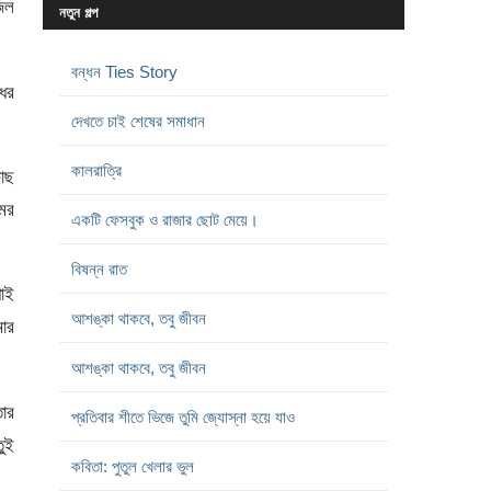
জল
নতুন গল্প
বন্ধন Ties Story
ের
দেখতে চাই শেষের সমাধান
কালরাত্রি
াছ
মের
একটি ফেসবুক ও রাজার ছোট মেয়ে।
বিষন্ন রাত
পাই
আশঙ্কা থাকবে, তবু জীবন
ার
আশঙ্কা থাকবে, তবু জীবন
োর
প্রতিবার শীতে ভিজে তুমি জ্যোস্না হয়ে যাও
ুই
কবিতা: পুতুল খেলার ভুল