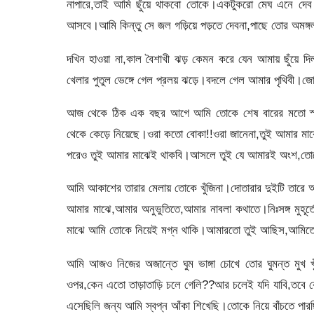
নাপারে,তাই আমি ছুঁয়ে থাকবো তোকে।একটুকরো মেঘ এনে দে
আসবে।আমি কিন্তু সে জল গড়িয়ে পড়তে দেবনা,পাছে তোর অমঙ্
দখিন হাওয়া না,কাল বৈশাখী ঝড় কেমন করে যেন আমায় ছুঁয
খেলার পুতুল ভেঙ্গে গেল প্রলয় ঝড়ে।বদলে গেল আমার পৃথিবী।
আজ থেকে ঠিক এক বছর আগে আমি তোকে শেষ বারের মতো স্প
থেকে কেড়ে নিয়েছে।ওরা কতো বোকা!!ওরা জানেনা,তুই আমার মাঝ
পরেও তুই আমার মাঝেই থাকবি।আসলে তুই যে আমারই অংশ,তোক
আমি আকাশের তারার মেলায় তোকে খুঁজিনা।দোতারার দুইটি তারে
আমার মাঝে,আমার অনুভুতিতে,আমার নাবলা কথাতে।নিঃসঙ্গ মুহ
মাঝে আমি তোকে নিয়েই মগ্ন থাকি।আমারতো তুই আছিস,আমিত
আমি আজও নিজের অজান্তে ঘুম ভাঙ্গা চোখে তোর ঘুমন্ত মুখ 
ওপর,কেন এতো তাড়াতাড়ি চলে গেলি??আর চলেই যদি যাবি,তবে
এসেছিলি জন্য আমি স্বপ্ন আঁকা শিখেছি।তোকে নিয়ে বাঁচতে পার