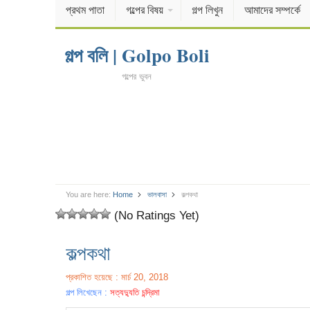
প্রথম পাতা
গল্পের বিষয়
গল্প লিখুন
আমাদের সম্পর্কে
গল্প বলি | Golpo Boli
গল্পের ভুবন
You are here:
Home
ভালবাসা
কল্পকথা
(No Ratings Yet)
কল্পকথা
প্রকাশিত হয়েছে : মার্চ 20, 2018
গল্প লিখেছেন :
সত্যদ্যুতি চন্দ্রিমা