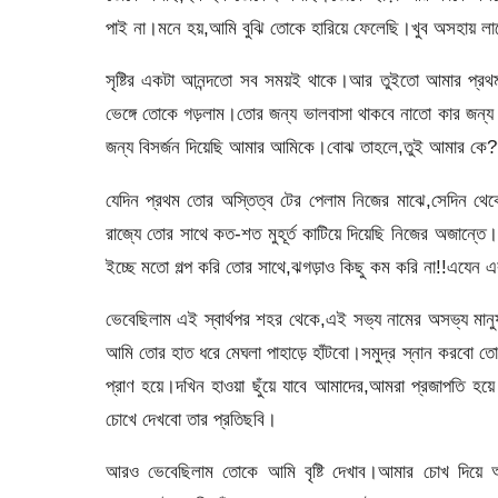
পাই না।মনে হয়,আমি বুঝি তোকে হারিয়ে ফেলেছি।খুব অসহায় ল
সৃষ্টির একটা আনন্দতো সব সময়ই থাকে।আর তুইতো আমার প্র
ভেঙ্গে তোকে গড়লাম।তোর জন্য ভালবাসা থাকবে নাতো কার জন্য
জন্য বিসর্জন দিয়েছি আমার আমিকে।বোঝ তাহলে,তুই আমার কে
যেদিন প্রথম তোর অস্তিত্ব টের পেলাম নিজের মাঝে,সেদিন থে
রাজ্যে তোর সাথে কত-শত মুহূর্ত কাটিয়ে দিয়েছি নিজের অজান
ইচ্ছে মতো গল্প করি তোর সাথে,ঝগড়াও কিছু কম করি না!!এযেন এক
ভেবেছিলাম এই স্বার্থপর শহর থেকে,এই সভ্য নামের অসভ্য মা
আমি তোর হাত ধরে মেঘলা পাহাড়ে হাঁটবো।সমুদ্র স্নান করবো তোর স
প্রাণ হয়ে।দখিন হাওয়া ছুঁয়ে যাবে আমাদের,আমরা প্রজাপতি হ
চোখে দেখবো তার প্রতিছবি।
আরও ভেবেছিলাম তোকে আমি বৃষ্টি দেখাব।আমার চোখ দিয়