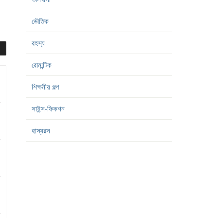
ভৌতিক
রহস্য
রোমান্টিক
শিক্ষনীয় গল্প
সাইন্স-ফিকশন
হাস্যরস