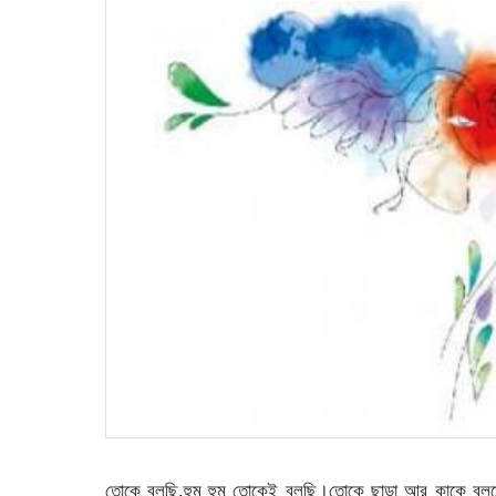
তোকে বলছি,হুম হুম তোকেই বলছি।তোকে ছাড়া আর কাকে বলবো