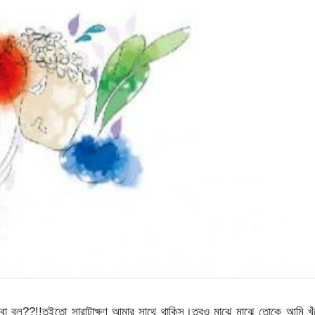
 বল??!!তুইতো সারাটাক্ষণ আমার সাথে থাকিস।তবুও মাঝে মাঝে তোকে আমি খুঁ