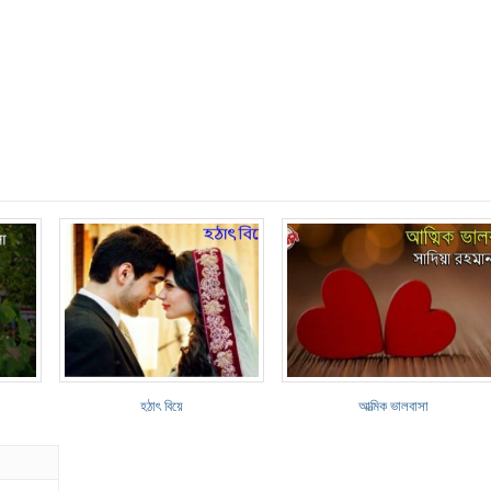
হঠাৎ বিয়ে
আত্মিক ভালবাসা