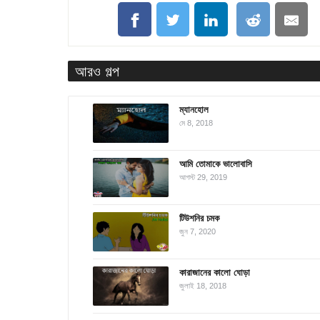
আরও গল্প
ম্যানহোল
মে 8, 2018
আমি তোমাকে ভালোবাসি
আগস্ট 29, 2019
টিউশনির চমক
জুন 7, 2020
কারাজানের কালো ঘোড়া
জুলাই 18, 2018