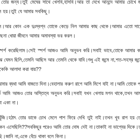
ব তোর জন্য।তুই মেঘের সাথে খেলবি,হাসবি।আর তা দেখে আনন্দে আমার চোখে 
গল হয়।তুই যে আমার সবকিছু।
়ে দিল।আর কোন এক দুঃস্বপ্ন তোকে কেড়ে নিল আমার কাছ থেকে।আমার এতো সাধ
জোছনা ধোয়া জীবনে আমার অমাবস্যা ভর করল।
র্শ করেছিলাম।সেই স্পর্শ আজও আমি অনুভব করি।সবাই ভাবে,তোকে আমার ক
ে যেমন ছিলি,তেমনি আছিস আর তেমনি থেকে যাবি।শুধু এই জন্মে না,শত-সহস্র জন্
েকি আলাদা করা যায়??
 আমার ব্যথা আমি বাজতে দিনা।বেহালার করুণ রাগে আমি মিশে যাই না।আমি তোকে 
ূর্তে আমি আজও তোর অস্তিত্ব অনুভব করি।সবাই যখন খেলায় মগন থাকে,তখন আম
ো একা না।
খুঁজি।হঠাৎ তোর ডাকে চোখ মেলে পাশ ফিরে দেখি তুই নাই।তখন খুব রাগ হয় ত
 কেন এসেছিলি??সবকিছুর পরেও আমি তোর দোষ দেই না।তাকাই না ভাগ্যের দিকে।ত
ছি।জানি না,একে বেঁচে থাকা বলে কিনা।