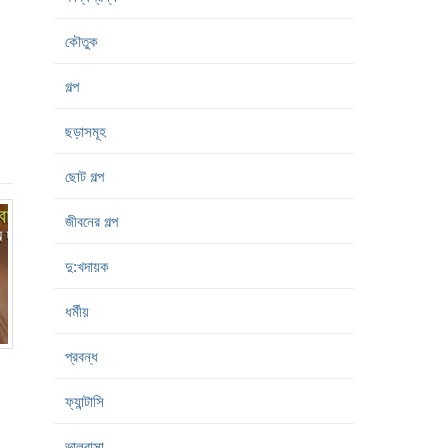
কৌতুক
গল্প
ছড়াসমূহ
ছোট গল্প
জীবনের গল্প
দু:খদায়ক
ধর্মীয়
প্রবন্ধ
ফ্যান্টাসি
ভালবাসা