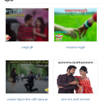
অনুরূপ গল্প
একমুঠো বৃষ্টি
অন্তরালের অনুভূতি
একজোড়া স্যান্ডেল কিংবা একটি প্রেমের গল্প
ভালো লাগা থেকেই ভালোবাসা