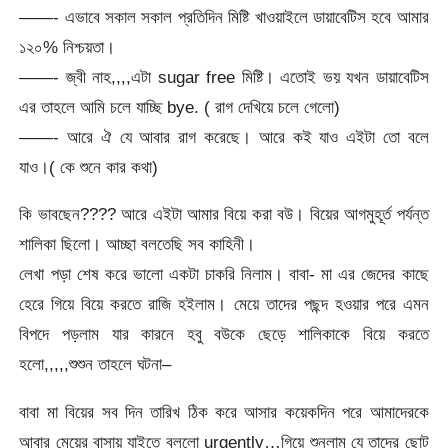
——- এভাবে সকাল সকাল প্রতিদিন মিষ্টি খাওয়াইলে ডায়াবেটিস হবে আমার
১২০% নিশ্চয়তা।
——- জ্বী নাহ,,,,এটা sugar free মিষ্টি। এতোই ভয় যখন ডায়াবেটিস
এর তাহলে আমি চলে যাচ্ছি bye. ( রাগ দেখিয়ে চলে গেলো)
——- আরে ঐ যে আবার রাগ করেছে। আরে কই যাও এইটা তো বলে
যাও।( কে শুনে কার কথা)
কি ভাবছেন???? আরে এইটা আমার বিয়ে করা বউ। বিয়ের আগমুহূর্ত পর্যন্ত
শালিকা ছিলো। আচ্ছা বলতেছি সব কাহিনী।
লেখা পড়া শেষ করে ভালো একটা চাকরি নিলাম। বাবা- মা এর জেদের কাছে
হেরে গিয়ে বিয়ে করতে রাজি হইলাম। মেয়ে তাদের পছন্দ হওয়ার পরে এমন
বিপদে পড়লাম যার কারনে হবু বউকে ছেড়ে শালিকাকে বিয়ে করতে
হলো,,,,,শুশুন তাহলে ঘটনা–
বাবা মা বিয়ের সব দিন তারিখ ঠিক করে আসার কয়েকদিন পরে আমাদেরকে
আবার মেয়ের বাসায় যাইতে বললো urgently…গিয়ে শুনলাম যে তাদের ছোট