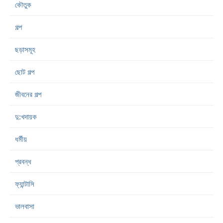
কৌতুক
গল্প
ছড়াসমূহ
ছোট গল্প
জীবনের গল্প
দু:খদায়ক
ধর্মীয়
প্রবন্ধ
ফ্যান্টাসি
ভালবাসা