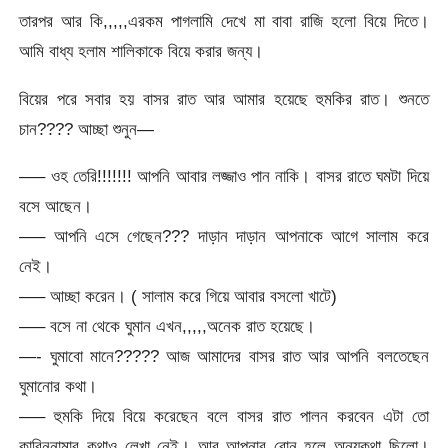
তারপর আর কি,,,,,এরকম পাগলামি দেখে মা বাবা রাজি হলো বিয়ে দিতে।
আমি বাধ্য হলাম শালিকাকে বিয়ে করার জন্য।
বিয়ের পরে সবার হয় বাসর রাত আর আমার হয়েছে হুমকির রাত। শুনতে
চান???? আচ্ছা শুনুন—
—– ওহ তেরি!!!!!!! আপনি আবার লজ্জাও পান নাকি। বাসর রাতে ঘমটা দিয়ে
বসে আছেন।
—– আপনি এসে গেছেন??? দাড়ান দাড়ান আপনাকে আগে সালাম করে
নেই।
—– আচ্ছা করেন। ( সালাম করে গিয়ে আবার বসলো খাটে)
—– বসে না থেকে ঘুমান এখন,,,,,অনেক রাত হয়েছে।
—- ঘুমাবো মানে????? আজ আমাদের বাসর রাত আর আপনি বলতেছেন
ঘুমানোর কথা।
—– হুমকি দিয়ে বিয়ে করেছেন বলে বাসর রাত পালন করবেন এটা তো
কাবিননামার কথাও লেখা নেই। আর আপনার বোন হলে অন্যকথা ছিলো।