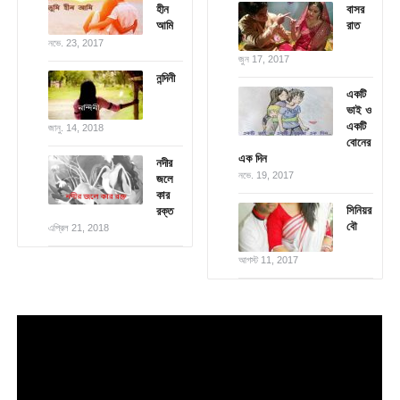
হীন
বাসর
আমি
রাত
নভে. 23, 2017
জুন 17, 2017
নন্দিনী
একটি
ভাই ও
একটি
জানু. 14, 2018
বোনের
এক দিন
নদীর
নভে. 19, 2017
জলে
কার
সিনিয়র
রক্ত
বৌ
এপ্রিল 21, 2018
আগস্ট 11, 2017