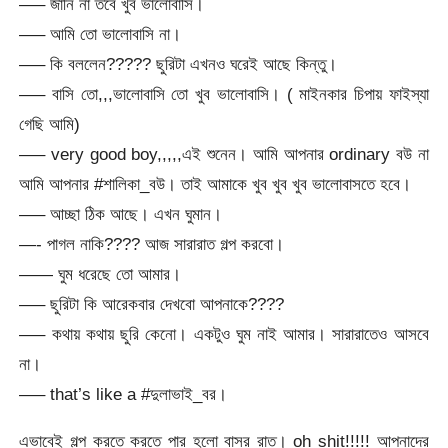
—– জানি না তবে খুব ভালোবাসি।
—– আমি তো ভালোবাসি না।
—– কি বললেন????? ছুরিটা এখনও ঘরেই আছে কিন্তু।
—– বাসি তো,,,ভালোবাসি তো খুব ভালোবাসি। ( মাইনকার চিপায় ফাইস্যা
গেছি আমি)
—– very good boy,,,,,এই শুনেন। আমি আপনার ordinary বউ না
আমি আপনার #শালিকা_বউ। তাই আমাকে খুব খুব খুব ভালোবাসতে হবে।
—– আচ্ছা ঠিক আছে। এখন ঘুমান।
—- পাগল নাকি???? আজ সারারাত গল্প করবো।
—— ঘুম ধরেছে তো আমার।
—– ছুরিটা কি আরেকবার দেখবো আপনাকে????
—– কথায় কথায় ছুরি কেনো। একটুও ঘুম নাই আমার। সারারাতেও আসবে
না।
—– that’s like a
#
দুলাভাই_বর
।
এভাবেই গল্প করতে করতে পার হলো বাসর রাত। oh shit!!!!! আপনাদের