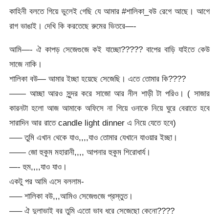
কাহিনী বলতে গিয়ে ভুলেই গেছি যে আমার #শালিকা_বউ রেগে আছে। আগে
রাগ ভাঙাই। দেখি কি করতেছে রুমের ভিতরে—-
আমি—- ঐ কাপড় সেজেগুজে কই যাচ্ছো????? বাপের বাড়ি যাইতে কেউ
সাজে নাকি।
শালিকা বউ— আমার ইচ্ছা হয়েছে সেজেছি। এতে তোমার কি????
—— আচ্ছা আরও সুন্দর করে সাজো আর নীল শাড়ী টা পরিও। ( সাজার
কারনটা হলো আজ আমাকে অফিসে না গিয়ে ওনাকে নিয়ে ঘুরে বেরাতে হবে
সারাদিন আর রাতে candle light dinner এ নিয়ে যেতে হবে)
—– তুমি এখান থেকে যাও,,,,যাও তোমার যেখানে যাওয়ার ইচ্ছা।
—— জো হুকুম মহারানী,,,, আপনার হুকুম শিরোধার্য।
—- হুম,,,,যাও যাও।
একটু পর আমি এসে বললাম-
—– শালিকা বউ,,,আমিও সেজেগুজে প্রস্তুত।
—– ঐ দুলাভাই বর তুমি এতো ভাব ধরে সেজেছো কেনো????