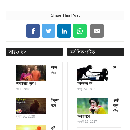
Share This Post
আরও গল্প
সর্বাধিক পঠিত
জীবন
বউ
দিয়ে
ভালবাসার প্রমাণ
অফিসের বস
মার্চ 1, 2018
জানু. 23, 2018
পিছুটান
একটি
ভুলে
সত্য
ঘটনা
অবলম্বনে
জুলাই 20, 2020
আগস্ট 12, 2017
তুমি