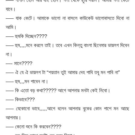
—– পাগলি হোন আর যাই হোন। গলা থেকে ছুরি সরান। আমার গলা কেটে
যাবে।
—– যাক কেটে। আমাকে ভালো না বাসলে কাউকেউ ভালোবাসতে দিবো না
আমি।
—– হুমকি দিচ্ছেন????
—– হুম,,,,মনে করলে তাই। তবে এখন কিন্তু বাংলা ছিনেমার ডায়লগ দিবেন
না।
—- মানে????
—– ঐ যে ঐ ডায়লগ টা “শয়তান তুই আমার দেহ পাবি তবু মন পাবি না”
—– হুম,,,মন পাবেন না।
—– কি এতো বড় কথা????? আগে আপনার মনটা কেই নিবো।
—– কিভাবে???
—– যেকোনো ভাবে,,,,,আগে বলেন আপনার বুকের কোন পাশে মন আছে
আপনার।
—– কেনো শুনে কি করবেন????