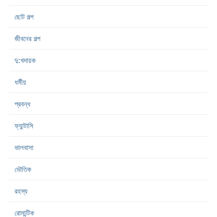
ছোট গল্প
জীবনের গল্প
দু:খদায়ক
ধর্মীয়
প্রবন্ধ
ফ্যান্টাসি
ভালবাসা
ভৌতিক
রহস্য
রোমান্টিক