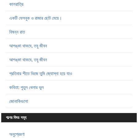
কালরাত্রি
একটি ফেসবুক ও রাজার ছোট মেয়ে।
বিষন্ন রাত
আশঙ্কা থাকবে, তবু জীবন
আশঙ্কা থাকবে, তবু জীবন
প্রতিবার শীতে ভিজে তুমি জ্যোস্না হয়ে যাও
কবিতা: পুতুল খেলার ভুল
জোনাকিগুলো
গল্পের বিষয় সমূহ
অনুপ্রেরণা