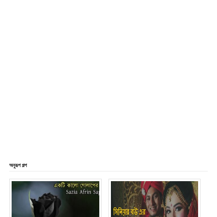
অনুরূপ গল্প