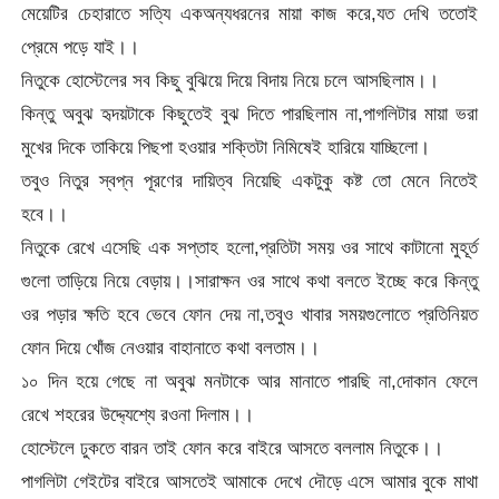
মেয়েটির চেহারাতে সত্যি একঅন্যধরনের মায়া কাজ করে,যত দেখি ততোই
প্রেমে পড়ে যাই।।
নিতুকে হোস্টেলের সব কিছু বুঝিয়ে দিয়ে বিদায় নিয়ে চলে আসছিলাম।।
কিন্তু অবুঝ হৃদয়টাকে কিছুতেই বুঝ দিতে পারছিলাম না,পাগলিটার মায়া ভরা
মুখের দিকে তাকিয়ে পিছপা হওয়ার শক্তিটা নিমিষেই হারিয়ে যাচ্ছিলো।
তবুও নিতুর স্বপ্ন পূরণের দায়িত্ব নিয়েছি একটুকু কষ্ট তো মেনে নিতেই
হবে।।
নিতুকে রেখে এসেছি এক সপ্তাহ হলো,প্রতিটা সময় ওর সাথে কাটানো মুহূর্ত
গুলো তাড়িয়ে নিয়ে বেড়ায়।।সারাক্ষন ওর সাথে কথা বলতে ইচ্ছে করে কিন্তু
ওর পড়ার ক্ষতি হবে ভেবে ফোন দেয় না,তবুও খাবার সময়গুলোতে প্রতিনিয়ত
ফোন দিয়ে খোঁজ নেওয়ার বাহানাতে কথা বলতাম।।
১০ দিন হয়ে গেছে না অবুঝ মনটাকে আর মানাতে পারছি না,দোকান ফেলে
রেখে শহরের উদ্দ্যেশ্যে রওনা দিলাম।।
হোস্টেলে ঢুকতে বারন তাই ফোন করে বাইরে আসতে বললাম নিতুকে।।
পাগলিটা গেইটের বাইরে আসতেই আমাকে দেখে দৌড়ে এসে আমার বুকে মাথা