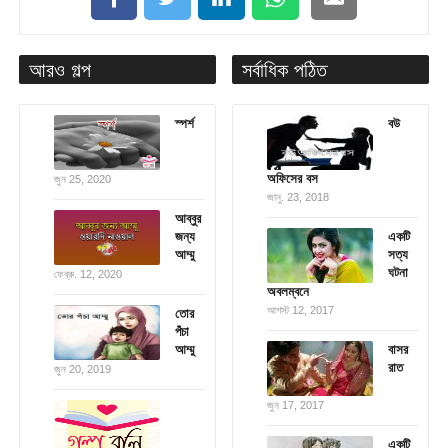
আরও গল্প
সর্বাধিক পঠিত
স্পর্শ
বউ
অফিসের বস
জুন 25, 2020
জানু. 23, 2018
আব্বুর
জন্য
একটি
আম্মু
সত্য
ঘটনা
ফেব্রু. 12, 2020
অবলম্বনে
আগস্ট 12, 2017
তোর
পঁচা
আম্মু
বাসর
রাত
জুন 20, 2019
জুন 17, 2017
একটি