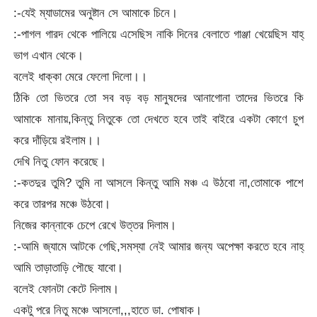
:-যেই ম্যাডামের অনুষ্টান সে আমাকে চিনে।
:-পাগল গারদ থেকে পালিয়ে এসেছিস নাকি দিনের বেলাতে গাঞ্জা খেয়েছিস যাহ্
ভাগ এখান থেকে।
বলেই ধাক্কা মেরে ফেলো দিলো।।
ঠিকি তো ভিতরে তো সব বড় বড় মানুষদের আনাগোনা তাদের ভিতরে কি
আমাকে মানায়,কিন্তু নিতুকে তো দেখতে হবে তাই বাইরে একটা কোণে চুপ
করে দাঁড়িয়ে রইলাম।।
দেখি নিতু ফোন করেছে।
:-কতদুর তুমি? তুমি না আসলে কিন্তু আমি মঞ্চ এ উঠবো না,তোমাকে পাশে
করে তারপর মঞ্চে উঠবো।
নিজের কান্নাকে চেপে রেখে উত্তর দিলাম।
:-আমি জ্যামে আটকে গেছি,সমস্যা নেই আমার জন্য অপেক্ষা করতে হবে নাহ্
আমি তাড়াতাড়ি পৌছে যাবো।
বলেই ফোনটা কেটে দিলাম।
একটু পরে নিতু মঞ্চে আসলো,,,হাতে ডা. পোষাক।