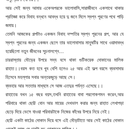
আর সেই জন্য আমার একেঅপরকে ভালোবাসি,সারাজীবনে একসাথে থাকার
প্রতিজ্ঞা করে বিবাহ বন্ধনে আবদ্ধ হয়ে দু জনে মিলে স্বপ্ন পূরণের পথে পাড়ি
জমায়।
তেমনি আজকের গল্পটাও একজন বিবাহ দম্পতির স্বপ্ন পূরনের গল্প, আর যে
স্বপ্ন পূরনের জন্য একজন ছেলে তার ভালোবাসার মানুষটির সাথে ওয়াদাবদ্ধ
হয়েছিলো নতুন জীবনের সুচনালগ্নে…
চাররাস্তায় মৌড়ের উপরে সদ্য বসে থাকা গুটিকয়েক দোকানের মালিক
রাহাত।।বয়স কত হবে খুব বেশি হলেও ২৫ আর এই অল্প বয়সে ব্যবসাদার
হিসেবে মহল্লার সবার অন্তরজুড়ে আছে সে।
ব্যবহার আর সততার মাধ্যমে সে আজ এতদুর পর্যন্ত এসেছে।।
রাহাতের যখন ১৫ বছর বয়স,তখনি রাহাতের বাবা পরলোকগমন করেন,আর
পরিবারে থাকা ছোট্ট বোন আর মায়ের দেখভাল করার জন্য রাহাত লেখাপড়া
ছেড়ে দিয়ে ভেসে যাওয়া পরিবারটাকে নিজের কাঁধের উপরে নিয়ে নেই।
ছোট্ট একটা কাঠের দোকান দিয়ে বসে এই মৌড়াটাতে আর সেই কাঠের দোকান
থেকেই আজ সে চারটা বড় দোকানের মালিক।।