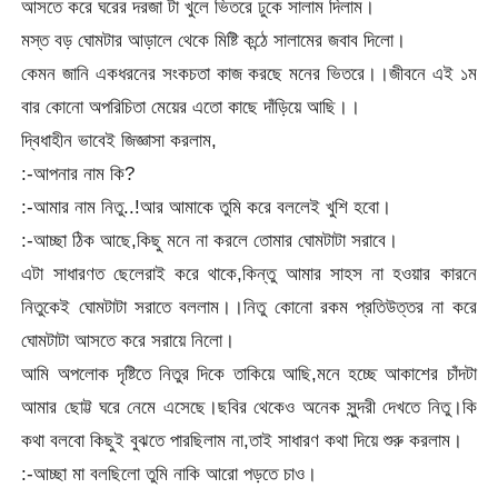
আসতে করে ঘরের দরজা টা খুলে ভিতরে ঢুকে সালাম দিলাম।
মস্ত বড় ঘোমটার আড়ালে থেকে মিষ্টি কন্ঠে সালামের জবাব দিলো।
কেমন জানি একধরনের সংকচতা কাজ করছে মনের ভিতরে।।জীবনে এই ১ম
বার কোনো অপরিচিতা মেয়ের এতো কাছে দাঁড়িয়ে আছি।।
দ্বিধাহীন ভাবেই জিজ্ঞাসা করলাম,
:-আপনার নাম কি?
:-আমার নাম নিতু..!আর আমাকে তুমি করে বললেই খুশি হবো।
:-আচ্ছা ঠিক আছে,কিছু মনে না করলে তোমার ঘোমটাটা সরাবে।
এটা সাধারণত ছেলেরাই করে থাকে,কিন্তু আমার সাহস না হওয়ার কারনে
নিতুকেই ঘোমটাটা সরাতে বললাম।।নিতু কোনো রকম প্রতিউত্তর না করে
ঘোমটাটা আসতে করে সরায়ে নিলো।
আমি অপলোক দৃষ্টিতে নিতুর দিকে তাকিয়ে আছি,মনে হচ্ছে আকাশের চাঁদটা
আমার ছোট্ট ঘরে নেমে এসেছে।ছবির থেকেও অনেক সুন্দরী দেখতে নিতু।কি
কথা বলবো কিছুই বুঝতে পারছিলাম না,তাই সাধারণ কথা দিয়ে শুরু করলাম।
:-আচ্ছা মা বলছিলো তুমি নাকি আরো পড়তে চাও।