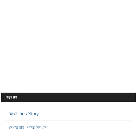
নতুন গল্প
বন্ধন Ties Story
দেখতে চাই শেষের সমাধান