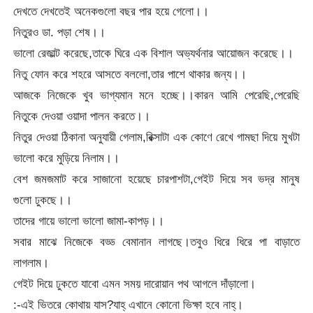
দেখতে দেখতেই অনেকগুলো বছর পার হয়ে গেলো।।
নিতুরও ডা. পড়া শেষ।।
ভালো রেজাল্ট করেছে,তাকে ঘিরে এক বিশাল অভ্যর্থনার আয়োজন করেছে।।
নিতু ফোন করে শহরে আসতে বললো,তার পাশে থাকার জন্য।।
আজকে নিজেকে খুব ভাগ্যমান মনে হচ্ছে।।কারন আমি পেরেছি,পেরেছি
নিতুকে দেওয়া ওয়াদা পালন করতে।।
নিতুর দেওয়া ঠিকানা অনুযায়ী গেলাম,রিক্সাটা এক কোণে রেখে গামছা দিয়ে মুখটা
ভালো করে মুড়িয়ে নিলাম।।
বেশ জমজমাট করে সাজানো হয়েছে চারপাশটা,গেইট দিয়ে সব ভদ্র মানুষ
গুলো ঢুকছে।।
তাদের গায়ে ভালো ভালো জামা-কাপড়।।
সবার মাঝে নিজেকে বড্ড বেমানান লাগছে।তবুও ধিরে ধিরে পা বাড়াতে
লাগলাম।
গেইট দিয়ে ঢুকতে যাবো এমন সময় দারোয়ান পথ আগলে দাঁড়ালো।
:-এই ভিতরে কোথায় যাস?যাহ্ এখানে কোনো ভিক্ষা হবে নাহ্।