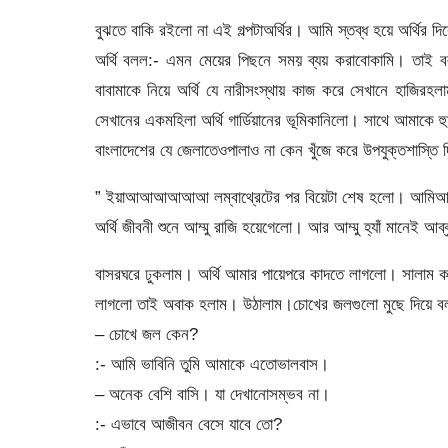
বুঝতে বাকি রইলো না এই গল্পটাঅর্থির। আমি স্তব্ধ হয়ে অর্থির 
অর্থি বলল:- এমন মেয়ের পিছনে সময় ব্যয় করাবোকামি। তাই 
বাবামাকে নিয়ে অর্থি যে নারীসংস্থায় কাজ করে সেখানে হাজির
সেখানের একমহিলা অর্থি গার্ডিয়ানের ভূমিকানিলো। সাথে আমাকে 
বাংলাদেশের যে জেলাতেওপালাও না কেন খুঁজে করে উপযুক্তশাস্তি 
” ইয়াআআআআআআ লম্বাথ্রেটের পর বিয়েটা শেষ হলো। আমিআমা
অর্থি জীবনী শুনে আম্মু রাজি হয়েগেলো। আর আম্মু হ্যাঁ মানেই আব্
বাসরঘরে ঢুকলাম। অর্থি আমার পায়েপরে কাদতে লাগলো। সালাম 
লাগলো তাই অবাক হলাম। উঠালাম।চোখের জলগুলো মুছে দিয়ে ব
– চোখে জল কেন?
:- আমি ভাবিনি তুমি আমাকে এতোভালবাস।
– অনেক বেশি বাসি। যা দেখানোসম্ভব না।
:- এভাবে আজীবন বেসে যাবে তো?