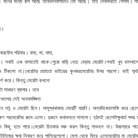
েচায়। মনের মধ্যে রাগ আছে তবেভালবাসাটাও তো আছে। তাই দেখাকরতে গেলাম। পা
ো।
।
ারযৌথ পরিবার। বাবা, মা, দাদা,
বার। সবাই এক বাসাতেই থাকে।পুরো বাড়ি নেচে বেড়ায় মেয়েটা।সবাই খুব ভালবাস
 দিন টিকলো না।মেয়েটার চাচাতো ভাইয়ের কুনজরমেয়েটার উপর পরলো। ভাই শব্দট
র্শ করে। কিন্তু মেয়েটা কখনো
 সাধারণ ব্যাপার। তবে
 অতপর সেই অনাকাঙ্ক্ষিত
নে না) ও মেয়েটা ছিল। অসুস্থথাকায় মেয়েটি যায়নি। অন্যদিকেচালাকি করে ছেল
্ষণ পরমেয়েটার রুমে এলো। দুজনে কথাবলতে লাগলো। হঠাৎই ছেলেটাক্ষুধার্ত পশুর
 কিছু হতে পারে।মেয়েটা চিতকার শুরু করল কিন্তু লাভহল না। উচ্চস্বরে গান
ানিজের ক্ষুধা নিবারণ করে পালিয়েগেলো। মেলা থেকে ফিরে এসেমেয়েটার মা মেয়েট