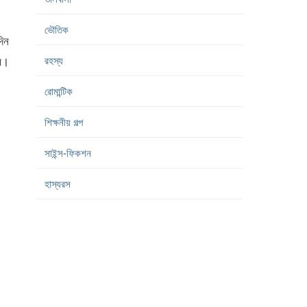
ভৌতিক
িন
রহস্য
াম।
রোমান্টিক
শিক্ষনীয় গল্প
সাইন্স-ফিকশন
হাস্যরস