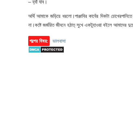
– হ্যাঁ যাব।
অর্থি আমাকে জড়িয়ে ধরলো।পাঞ্জাবির কাধেঁর দিকটা চোখেরপানিত
না।কষ্টে জর্জরিত জীবনে হঠাত্ সুখে একটুহাওয়া বইলে আমাদের দু
গল্পের বিষয়:
ভালবাসা