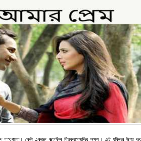
ু চুপ করেথাকে। কেউ একজন বলেছিল নীরবতাসম্মতির লক্ষণ। এই যুক্তির উপর ভর