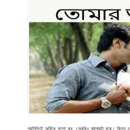
প্রতিদিনই অর্থিকে ফলো কর ।অরথিও ব্যাপারটা বুঝে। কিন্ত