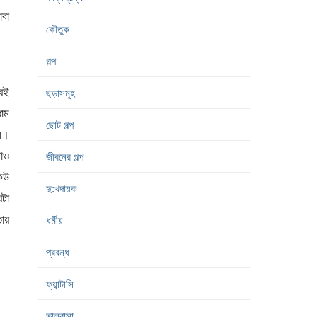
বা
কৌতুক
গল্প
যেই
ছড়াসমূহ
ধাম
ছোট গল্প
ল।
াও
জীবনের গল্প
েউ
দু:খদায়ক
টা
ায়
ধর্মীয়
প্রবন্ধ
ফ্যান্টাসি
ভালবাসা