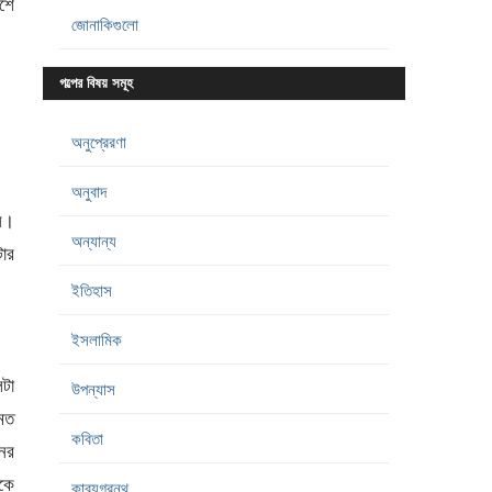
শে
জোনাকিগুলো
গল্পের বিষয় সমূহ
অনুপ্রেরণা
অনুবাদ
ে।
অন্যান্য
ার
ইতিহাস
ইসলামিক
েটা
উপন্যাস
 মত
কবিতা
ের
াকে
কাব্যগ্রন্থ