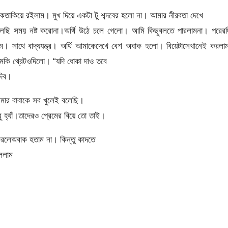
দিকেতাকিয়ে রইলাম। মুখ দিয়ে একটা টু শব্দবের হলো না। আমার নীরবতা দেখে
বলছি সময় নষ্ট করোনা।অর্থি উঠে চলে গেলো। আমি কিছুবলতে পারলামনা। পরেরদ
হলাম। সাথে বাদ্যযন্ত্র। অর্থি আমাকেদেখে বেশ অবাক হলো। বিয়েটাসেখানেই করল
হুমকি থ্রেটওদিলো। “যদি ধোকা দাও তবে
দিব।
র বাবাকে সব খুলেই বলেছি।
বু হ্যাঁ।তাদেরও প্রেমের বিয়ে তো তাই।
করলেঅবাক হতাম না। কিন্তু কাদতে
ললাম