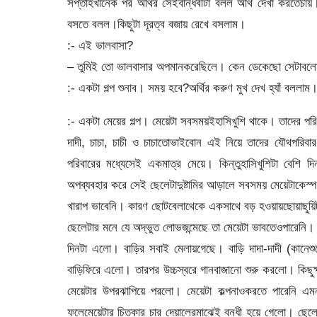
সপ্তাহখানেক পর অর্থির সেইবান্ধবীটা বলল অর্থি দেখা করত
বসতে বলল।কিছুটা দূরত্ব বজায় রেখে বসলাম।
:- এই ভালবাসা?
– তুমিই তো ভালবাসার অপমানকরেছিলে। কেন ডেকেছো সেটাবল
:- একটা গল্প শুনাব। সময় হবে?অর্থির করুণ মুখ দেখ হ্যাঁ বললাম
:- একটা মেয়ের গল্প। মেয়েটা সবসময়ইহাসিখুশি থাকে। তাদের পরিব
দাদী, চাচা, চাচী ও চাচাতোভাইবোন এই নিয়ে তাদের যৌথপরি
পরিবারের মধ্যেসেই একমাত্র মেয়ে। কিন্তুহাসিখুশিটা বেশি
অপব্যবহার করে সেই ছেলেটাদুষ্টামির আড়ালে সবসময় মেয়েটাকেস্প
খারাপ ভাবেনি। কারণ ছোটবেলাথেকে একসাথে বড় হওয়ায়ছোয়াছুয়িটা
ছেলেটার মনে যে অদ্ভুত লোভজন্মেছে তা মেয়েটা ভাবতেওপারেনি।
দিনটা এলো। বাড়ির সবাই মেলায়গেছে। বাড়ি দাদা-দাদী (কানেশু
বাড়িফিরে এলো। তারপর উচ্চস্বরে গানবাজানো শুরু করলো। কিছুক
মেয়েটার উপরঝাপিয়ে পরলো। মেয়েটা কল্পনাওকরতে পারেনি এমন
ফলেমেয়েটার চিতকার চার দেয়ালেরমাঝেই বন্ধী হয়ে গেলো। ছেলেট