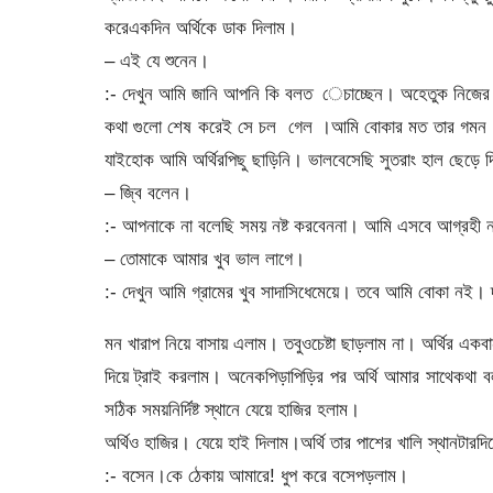
করেএকদিন অর্থিকে ডাক দিলাম।
– এই যে শুনেন।
:- দেখুন আমি জানি আপনি কি বলত েচাচ্ছেন। অহেতুক নিজে
কথা গুলো শেষ করেই সে চল গেল ।আমি বোকার মত তার গমন পথ
যাইহোক আমি অর্থিরপিছু ছাড়িনি। ভালবেসেছি সুতরাং হাল ছেড়ে 
– জ্বি বলেন।
:- আপনাকে না বলেছি সময় নষ্ট করবেননা। আমি এসবে আগ্রহী
– তোমাকে আমার খুব ভাল লাগে।
:- দেখুন আমি গ্রামের খুব সাদাসিধেমেয়ে। তবে আমি বোকা নই
মন খারাপ নিয়ে বাসায় এলাম। তবুওচেষ্টা ছাড়লাম না। অর্থির এক
দিয়ে ট্রাই করলাম। অনেকপিড়াপিড়ির পর অর্থি আমার সাথেকথা ব
সঠিক সময়নির্দিষ্ট স্থানে যেয়ে হাজির হলাম।
অর্থিও হাজির। যেয়ে হাই দিলাম।অর্থি তার পাশের খালি স্থানটার
:- বসেন।কে ঠেকায় আমারে! ধুপ করে বসেপড়লাম।