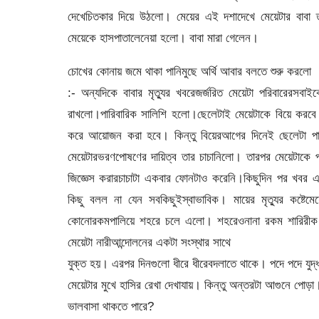
দেখেচিতকার দিয়ে উঠলো। মেয়ের এই দশাদেখে মেয়েটার বাবা ত
মেয়েকে হাসপাতালেনেয়া হলো। বাবা মারা গেলেন।
চোখের কোনায় জমে থাকা পানিমুছে অর্থি আবার বলতে শুরু করলো
:- অন্যদিকে বাবার মৃত্যুর খবরেজর্জরিত মেয়েটা পরিবারেরসব
রাখলো।পারিবারিক সালিশি হলো।ছেলেটাই মেয়েটাকে বিয়ে করবে।বা
করে আয়োজন করা হবে। কিন্তু বিয়েরআগের দিনেই ছেলেটা পা
মেয়েটারভরণপোষণের দায়িত্ব তার চাচানিলো। তারপর মেয়েটাকে
জিজ্ঞেস করারচাচাটা একবার ফোনটাও করেনি।কিছুদিন পর খবর 
কিছু বলল না যেন সবকিছুইস্বাভাবিক। মায়ের মৃত্যুর কষ্টে
কোনোরকমপালিয়ে শহরে চলে এলো। শহরেওনানা রকম শারিরীক অত
মেয়েটা নারীআন্দোলনের একটা সংস্থার সাথে
যুক্ত হয়। এরপর দিনগুলো ধীরে ধীরেবদলাতে থাকে। পদে পদে যুদ
মেয়েটার মুখে হাসির রেখা দেখাযায়। কিন্তু অন্তরটা আগুনে পোড়
ভালবাসা থাকতে পারে?