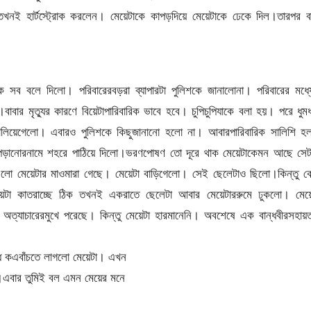
খনই হার্টস্ট্রোক করলেন। মেয়েটাকে কাপড়দিয়ে মেয়েটাকে ঢেকে দিল।তারপর বা
াইকে সব বলে দিলো। পরিবারেরবড়রা ব্যাপারটা পুলিশকে জানালোনা। পরিবারের মধ্
বার মৃত্যুর কারণে বিয়েটাপারিবারিক ভাবে হবে। চুপিচুপিযাকে বলা হয়। পরে ধুম
লিয়েগেলো। এবারও পুলিশকে কিছুজানানো হলো না। আবারপারিবারিক সালিশি হ
 পড়ানোরনামে শহরে পাঠিয়ে দিলো।ভরণপোষণ তো দূরে থাক মেয়েটাকেমন আছে সেট
এলো মেয়েটার মাওমারা গেছে। মেয়েটা বাড়িগেলো। সেই ছেলেটাও ছিলো।কিন্তু ক
মেয়েটা কাতরাচ্ছে ঠিক তখনই একরাতে ছেলেটা আবার মেয়েটাররুমে ঢুকলো। মেয়ে
্যাচারেরমুখে পরেছে। কিন্তু মেয়েটা হারমানেনি। অবশেষে এক বান্ধবীরসহায়ত
্ধ কএবাঁচতে লাগলো মেয়েটা। এখন
া।এবার তুমিই বল এমন মেয়ের মনে