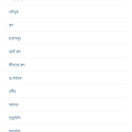
কৌতুক
গল্প
ছড়াসমূহ
ছোট গল্প
জীবনের গল্প
দু:খদায়ক
ধর্মীয়
প্রবন্ধ
ফ্যান্টাসি
ভালবাসা