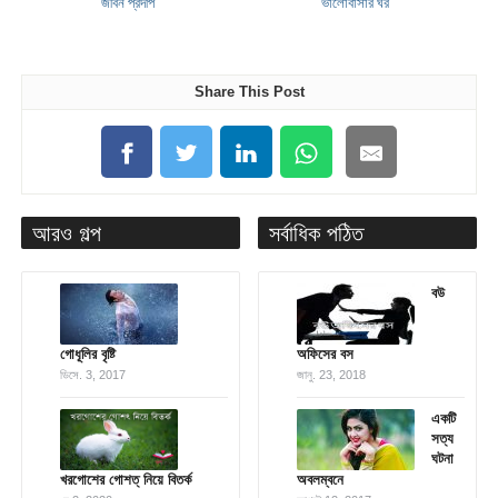
জীবন প্রদীপ
ভালোবাসার ঘর
Share This Post
আরও গল্প
সর্বাধিক পঠিত
বউ
গোধূলির বৃষ্টি
অফিসের বস
ডিসে. 3, 2017
জানু. 23, 2018
একটি
সত্য
ঘটনা
খরগোশের গোশত্ নিয়ে বিতর্ক
অবলম্বনে