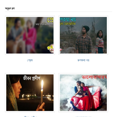
অনুরূপ গল্প
প্রেম
রুপকথা নয়