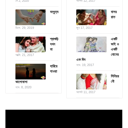
মে 2, 2020
আগস্ট 12, 2017
বন্ধুত্ব
বাসর
রাত
ডিসে. 29, 2019
জুন 17, 2017
শ্বাশুড়ি
একটি
যখন
ভাই ও
মা
একটি
বোনের
অক্টো. 21, 2017
এক দিন
নভে. 19, 2017
হারিয়ে
যাওয়া
সিনিয়র
বৌ
ভালোবাসা
নভে. 8, 2020
আগস্ট 11, 2017