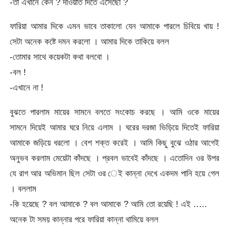
-তা এখানে কেন ? দাওয়াত দিতে এসেছো ?
ফারিয়া আমার দিকে এমন ভাবে তাকালো যেন আমাকে পারলে চিবিয়ে খায় !
সেটা অনেক কষ্টে দমন করলো । আমার দিকে তাকিয়ে বলল
-তোমার সাথে কয়েকটা কথা বলবো ।
-বল !
-এখানে না !
বুঝতে পারলাম মায়ের সামনে বলতে সংকোচ করছে । আমি ওকে মায়ের
সামনে দিয়েই আমার ঘরে নিয়ে এলাম । ঘরের দরজা ভিড়িয়ে দিতেই ফারিয়া
আমাকে জড়িয়ে ধরলো । বেশ শক্ত করেই । আমি কিছু বুঝে ওঠার আগেই
অনুভব করলাম মেয়েটা কাঁদছে । প্রবল ভাবেই কাঁদছে । এতোদিন ওর উপর
যে রাগ আর অভিমান ছিল সেটা ওর েই কান্না দেখে একদম পানি হয়ে গেল
। বললাম
-কি হয়েছে ? বল আমাকে ? বল আমাকে ? আমি তো রয়েছি ! এই …..
অনেক টা সময় কান্নার পরে ফারিয়া কান্না থামিয়ে বলল