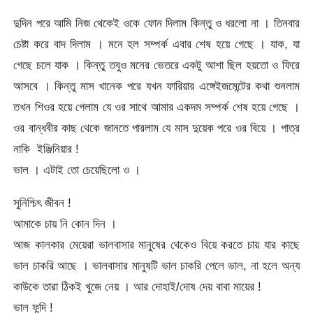
দুদিন পরে আমি নিজ থেকেই ওকে ফোন দিলাম কিন্তু ও ধরলো না । তিনবার
চেষ্টা করে বাদ দিলাম । মনে হল সম্পর্ক এবার শেষ হয়ে গেছে । যাক, যা
গেছে চলে যাক । কিন্তু তবুও মনের ভেতরে একটু আশা ছিল হয়তো ও ফিরে
আসবে । কিন্তু মাস খানেক পরে যখন ফারিয়ার এঙ্গেইজমেন্টের কথা শুনলাম
তখন শিওর হয়ে গেলাম যে ওর সাথে আমার একদম সম্পর্ক শেষ হয়ে গেছে ।
ওর বান্ধবীর কাছ থেকে জানতে পারলাম যে মাস দুয়েক পরে ওর বিয়ে । পাত্র
নাকি ইঞ্জিনিয়ার !
ভাল । এটাই তো চেয়েছিলো ও ।
সুনিশ্চিৎ জীবন !
আমাকে চায় নি কোন দিন ।
আজ কালকার মেয়েরা ভালবাসার মানুষের থেকেও বিয়ে করতে চায় যার কাছে
ভাল চাকরি আছে । ভালবাসার মানুষটি ভাল চাকরি পেলে ভাল, না হলে অন্য
কাউকে তারা ঠিকই খুজে নেয় । আর দোহাই/দোষ দেয় বাবা মায়ের !
ভাল ফন্দি !