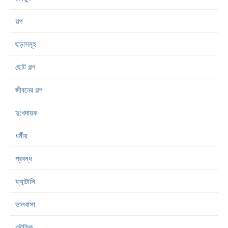
গল্প
ছড়াসমূহ
ছোট গল্প
জীবনের গল্প
দু:খদায়ক
ধর্মীয়
প্রবন্ধ
ফ্যান্টাসি
ভালবাসা
ভৌতিক