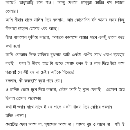
আছে? তাড়াতাড়ি চলে যাও। আম্মু দেখলে জাম্বুরা চোরির রস মজাবে
তোমার।
আমি নীহার হাতে ডালিম দিয়ে বললাম, আর কোনোদিন যদি আমার জন্য কিছু
কিনছো তাহলে তোমার খবর আছে।
নীহা গালগোল ফুলিয়ে বললো, আজকে কমপক্ষে আমার সাথে একটু ভালো করে
কথা বলো।
আমি মেয়েটার দিকে তাকিয়ে বুঝলাম আমি একটা রোগীর সাথে খারাপ ব্যবহার
করছি। যখন ই নীহার হাত টা ধরতে গেলাম তখন ই ও লাফ দিয়ে উঠে বসে
পরলো! সে কী! ওর না চেইন আটকে গিয়েছে!
বললাম, কী করছো? ব্যথা পাবে তো।
ও ডালিম ভেঙ্গে মুখে দিয়ে বললো, চেইন আমি ই খুলে ফেলছি। এতক্ষণ শুয়ে
ছিলাম তোমার অপেক্ষায়।
কথা টা শুনার সাথে সাথে ই ওর গালে একটা থাপ্পড় দিয়ে বেরিয়ে পরলাম।
দুদিন গেলো।
মেয়েটার ফোন আসে না, ম্যাসেজ আসে না। আমার ঘুম ও আসে না। যাই ই