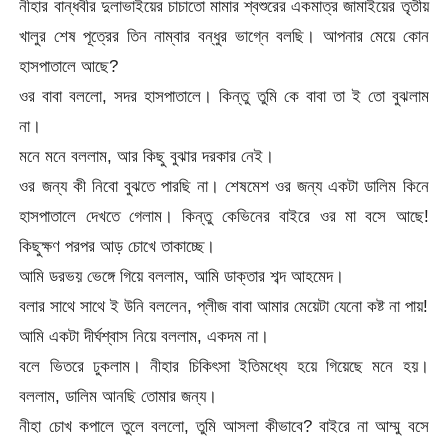
নীহার বান্ধবীর দুলাভাইয়ের চাচাতো মামার শ্বশুরের একমাত্র জামাইয়ের তৃতীয়
খালুর শেষ পূত্রের তিন নাম্বার বন্ধুর ভাগ্নে বলছি। আপনার মেয়ে কোন
হাসপাতালে আছে?
ওর বাবা বললো, সদর হাসপাতালে। কিন্তু তুমি কে বাবা তা ই তো বুঝলাম
না।
মনে মনে বললাম, আর কিছু বুঝার দরকার নেই।
ওর জন্য কী নিবো বুঝতে পারছি না। শেষমেশ ওর জন্য একটা ডালিম কিনে
হাসপাতালে দেখতে গেলাম। কিন্তু কেভিনের বাইরে ওর মা বসে আছে!
কিছুক্ষণ পরপর আড় চোখে তাকাচ্ছে।
আমি ডরভয় ভেঙ্গে গিয়ে বললাম, আমি ডাক্তার শব্দ আহমেদ।
বলার সাথে সাথে ই উনি বললেন, প্লীজ বাবা আমার মেয়েটা যেনো কষ্ট না পায়!
আমি একটা দীর্ঘশ্বাস নিয়ে বললাম, একদম না।
বলে ভিতরে ঢুকলাম। নীহার চিকিৎসা ইতিমধ্যে হয়ে গিয়েছে মনে হয়।
বললাম, ডালিম আনছি তোমার জন্য।
নীহা চোখ কপালে তুলে বললো, তুমি আসলা কীভাবে? বাইরে না আম্মু বসে