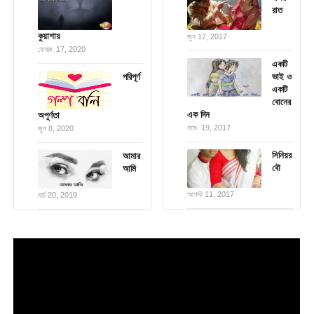
রাত
কুয়াশায়
জুন 17, 2017
ফেব্রু. 17, 2020
একটি
পরিপূর্ণ
ভাই ও
একটি
বোনের
এক দিন
অপূর্ণতা
নভে. 19, 2017
জুন 8, 2020
সিনিয়র
আমার
বৌ
আমি
আগস্ট 11, 2017
মার্চ 20, 2019