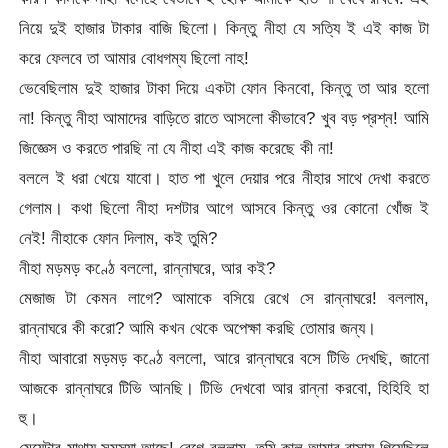
নিয়ে দুই হাজার টাকার বাজি ছিলো। কিন্তু নীহা যে সত্যি ই এই কাজ টা
করে ফেলবে তা আমার বোধগম্য ছিলো নাহ!
ভেবেছিলাম দুই হাজার টাকা দিয়ে একটা ফোন কিনবো, কিন্তু তা আর হলো
না! কিন্তু নীহা আমাদের বাড়িতে রাতে আসলো কীভাবে? খুব বড় প্রশ্ন! আমি
জিজ্ঞেস ও করতে পারছি না যে নীহা এই কাজ করেছে কী না!
বললে ই ধরা খেয়ে যাবো। হাত পা খুলে দেয়ার পরে নীহার সাথে দেখা করতে
গেলাম। কথা ছিলো নীহা দশটার আগে আসবে কিন্তু ওর কোনো খোঁজ ই
নেই! নীহাকে ফোন দিলাম, কই তুমি?
নীহা মড়মড় কণ্ঠে বললো, রান্নাঘরে, আর কই?
মেজাজ টা কেমন লাগে? আমাকে বসিয়ে রেখে সে রান্নাঘরে! বললাম,
রান্নাঘরে কী করো? আমি কখন থেকে অপেক্ষা করছি তোমার জন্য।
নীহা আবারো মড়মড় কণ্ঠে বললো, আরে রান্নাঘরে বসে টিভি দেখছি, জানো
আজকে রান্নাঘরে টিভি আনছি। টিভি দেখবো আর রান্না করবো, হিহিহি হা
হু।
মেয়েটার মাথায় সমস্যা আছে! রেগে বললাম, তুমি কাল আমার বাসায় গিয়েছিলে