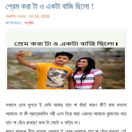
প্রেম করা টা ও একটা বাজি ছিলো !
প্রকাশিত হয়েছে : মার্চ 14, 2018
গল্প লিখেছেন :
সংগৃহীত
সকালে চোখ খুলতে ই দেখি আমার হাত পা বাঁধা! কারণ কী? বাবা বললো
আমাকে না কী প্রত্যেকদিন পরী এসে নিয়ে যায়! এজন্য আমাকে ঘুমানোর পরে
হাত পা বেঁধে রাখছে! কথা টা মোটে ও সত্যি না।
কারণ কালকে নীহা বলেছে যেভাবে ই হোক আমাকে হাত পা বেঁধে রাখবে! এই