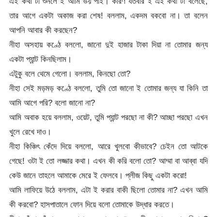
এই কথা টা শুনলে ই আমি ভয় পাই। কারণ যতবার ই এই কথা টা বলেছে,
তার আগে একটা অকাজ করা শেষ! বললাম, একদম বকবো না। তা বলেন
আপনি আবার কী করছেন?
নীহা অসহায় কণ্ঠে বললো, জানো দুই হাজার টাকা দিয়া না তোমার জন্য
একটা প্যান্ট কিনছিলাম।
এটুকু বলে থেমে গেলো। বললাম, কিনছো তো?
নীহা সেই মড়মড় কণ্ঠে বললো, তুমি তো জানো ই তোমার জন্য যা কিনি তা
আমি আগে পরি? বলো জানো না?
আমি অবাক হয়ে বললাম, ওয়েট, তুমি প্যান্ট পরছো না কী? আচ্ছা পরছো এখন
খুলে রেখে দাও।
নীহা কিঞ্চিৎ কেঁদে দিয়ে বললো, আরে খুলবো কীভাবে? চেইন তো আটকে
গেছে! ওটা ই তো লজ্জার কথা। এখন কী করি বলো তো? আম্মা বা আব্বা যদি
কেউ জানে তাহলে আমাকে মেরে ই ফেলবে। প্লীজ কিছু একটা করো!
আমি লাফিয়ে উঠে বললাম, এটা ই করার বাকী ছিলো তোমার না? এখন আমি
কী করবো? হাসপাতালে ফোন দিয়ে বলো তোমাকে উদ্ধার করতে।