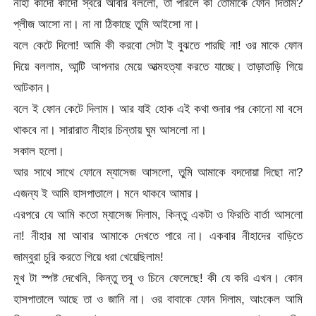
নীহা কাঁদো কাঁদো স্বরে আবার বললো, তা পারলে কী তোমাকে ফোন দিতাম?
প্লীজ আসো না। না না ঠিকাছে তুমি আইসো না।
বলে কেটে দিলো! আমি কী করবো সেটা ই বুঝতে পারছি না! ওর মাকে ফোন
দিয়ে বললাম, আন্টি আপনার মেয়ে আত্মহত্যা করতে যাচ্ছে। তাড়াতাড়ি গিয়ে
আটকান।
বলে ই ফোন কেটে দিলাম। আর যাই হোক এই কথা শুনার পর কোনো মা বসে
থাকবে না। সারারাত নীহার চিন্তায় ঘুম আসলো না।
সকাল হলো।
আর সাথে সাথে ফোনে ম্যাসেজ আসলো, তুমি আমাকে বদদোয়া দিছো না?
এজন্য ই আমি হাসপাতালে। মনে থাকবে আমার।
এরপরে যে আমি কতো ম্যাসেজ দিলাম, কিন্তু একটা ও ফিরতি বার্তা আসলো
না! নীহার মা আবার আমাকে দেখতে পারে না। একবার নীহাদের বাড়িতে
জাম্বুরা চুরি করতে গিয়ে ধরা খেয়েছিলাম!
মুখ টা স্পষ্ট দেখেনি, কিন্তু তবু ও চিনে ফেলেছে! কী যে করি এখন। কোন
হাসপাতালে আছে তা ও জানি না। ওর বাবাকে ফোন দিলাম, আংকেল আমি