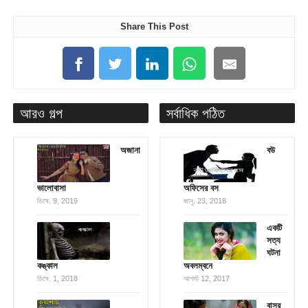
Share This Post
আরও গল্প
সর্বাধিক পঠিত
অজানা
বউ
ভালোবাসা
অফিসের বস
ডিসে. 9, 2019
জানু. 23, 2018
একটি
সত্য
ঘটনা
কঙ্কাল
অবলম্বনে
ডিসে. 1, 2018
আগস্ট 12, 2017
বাসর